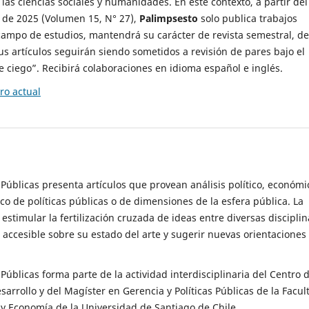
 las ciencias sociales y humanidades. En este contexto, a partir del
de 2025 (Volumen 15, N° 27),
Palimpsesto
solo publica trabajos
campo de estudios, mantendrá su carácter de revista semestral, de
sus artículos seguirán siendo sometidos a revisión de pares bajo el
ciego”. Recibirá colaboraciones en idioma español e inglés.
o actual
s Públicas presenta artículos que provean análisis político, económi
ico de políticas públicas o de dimensiones de la esfera pública. La
estimular la fertilización cruzada de ideas entre diversas disciplin
 accesible sobre su estado del arte y sugerir nuevas orientaciones
s Públicas forma parte de la actividad interdisciplinaria del Centro 
esarrollo y del Magíster en Gerencia y Políticas Públicas de la Facul
y Economía de la Universidad de Santiago de Chile.