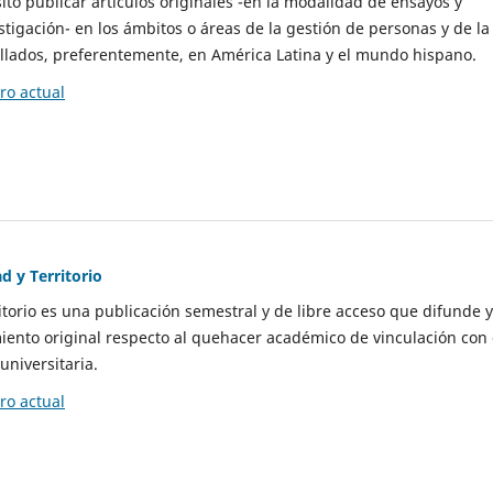
to publicar artículos originales -en la modalidad de ensayos y
stigación- en los ámbitos o áreas de la gestión de personas y de la
llados, preferentemente, en América Latina y el mundo hispano.
o actual
d y Territorio
itorio es una publicación semestral y de libre acceso que difunde y
ento original respecto al quehacer académico de vinculación con 
universitaria.
o actual