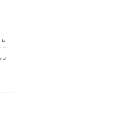
erta
ales
e al