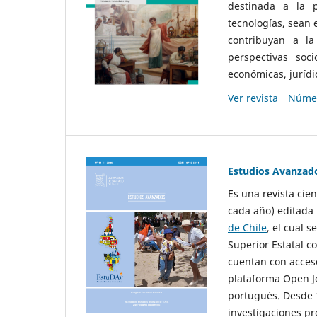
destinada a la p
tecnologías, sean
contribuyan a la
perspectivas socio
económicas, jurídic
Ver revista
Númer
Estudios Avanzad
Es una revista cie
cada año) editada 
de Chile
, el cual s
Superior Estatal co
cuentan con acceso
plataforma Open Jo
portugués. Desde 1
investigaciones pr