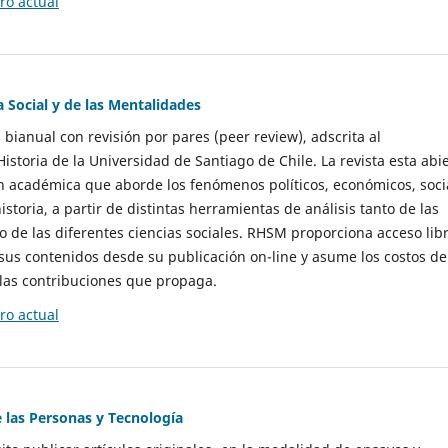
o actual
a Social y de las Mentalidades
 bianual con revisión por pares (peer review), adscrita al
storia de la Universidad de Santiago de Chile. La revista esta abi
n académica que aborde los fenómenos políticos, económicos, soci
historia, a partir de distintas herramientas de análisis tanto de las
e las diferentes ciencias sociales. RHSM proporciona acceso libr
sus contenidos desde su publicación on-line y asume los costos de
las contribuciones que propaga.
o actual
e las Personas y Tecnología