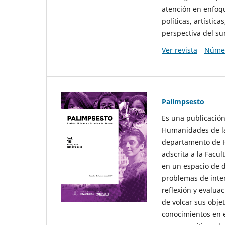
atención en enfoqu
políticas, artísti
perspectiva del sur
Ver revista
Númer
Palimpsesto
Es una publicación
Humanidades de la
departamento de Hi
adscrita a la Fac
en un espacio de d
problemas de interé
reflexión y evaluac
de volcar sus obje
conocimientos en e