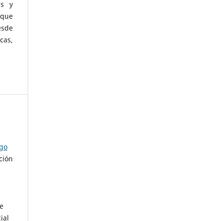
as y
 que
esde
cas,
ago
ción
de
ial