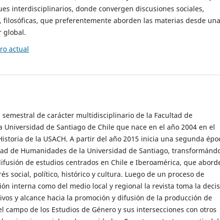
es interdisciplinarios, donde convergen discusiones sociales,
cas, filosóficas, que preferentemente aborden las materias desde un
 global.
o actual
 semestral de carácter multidisciplinario de la Facultad de
 Universidad de Santiago de Chile que nace en el año 2004 en el
storia de la USACH. A partir del año 2015 inicia una segunda épo
ultad de Humanidades de la Universidad de Santiago, transformánd
ifusión de estudios centrados en Chile e Iberoamérica, que abord
s social, político, histórico y cultura. Luego de un proceso de
ión interna como del medio local y regional la revista toma la deci
tivos y alcance hacia la promoción y difusión de la producción de
l campo de los Estudios de Género y sus intersecciones con otros