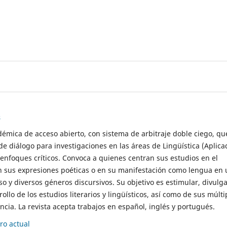
s
démica de acceso abierto, con sistema de arbitraje doble ciego, qu
de diálogo para investigaciones en las áreas de Lingüística (Aplica
 enfoques críticos. Convoca a quienes centran sus estudios en el
n sus expresiones poéticas o en su manifestación como lengua en 
so y diversos géneros discursivos. Su objetivo es estimular, divulga
rollo de los estudios literarios y lingüísticos, así como de sus múlti
cia. La revista acepta trabajos en español, inglés y portugués.
o actual