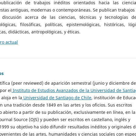
ublicación de trabajos inéditos orientados hacia las cienci
 estas antiguas, modernas o contemporáneas. Se publican trabajos
 discusión acerca de las ciencias, técnicas y tecnologías d
lógicas, filosóficas, políticas, epistemológicas, históricas, lógi
as, didácticas, antropológicas, y éticas.
o actual
os
ntífica (peer reviewed) de aparición semestral (junio y diciembre de
por el
Instituto de Estudios Avanzados de la Universidad de Santi
e aloja en la
Universidad de Santiago de Chile
, institución de Educa
n una tradición desde 1849 en las artes y los oficios. Sus escritos
 abierto a partir de su publicación, exclusivamente en línea, en la
urnal Source (OJS) y pueden ser escritos en castellano, inglés y
999 su objetivo ha sido difundir resultados inéditos y originales 
ovenientes de las artes, humanidades y ciencias sociales con espec