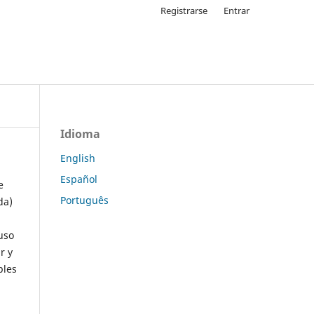
Registrarse
Entrar
Idioma
English
Español
e
Português
da)
uso
r y
ples