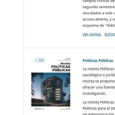
campos críticos de
segundo semestre 
vinculados a este 
acceso abierto, y 
esquema de “doble 
Ver revista
Númer
Políticas Públicas
La revista Política
sociológico o juríd
revista se propone 
ofrecer una fuente
investigación.
La revista Política
Políticas para el D
de Administración 