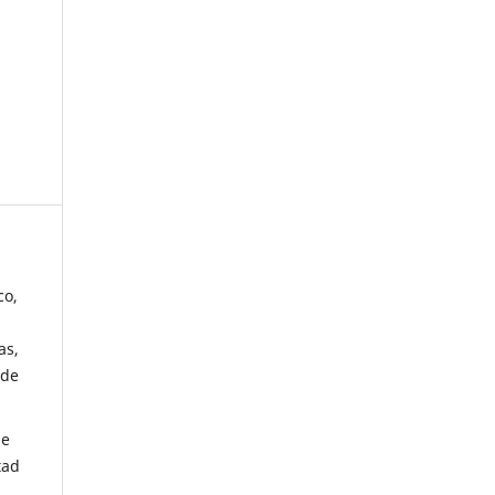
co,
as,
 de
de
tad