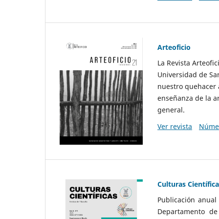
Arteoficio
La Revista Arteofi
Universidad de San
nuestro quehacer a
enseñanza de la ar
general.
Ver revista
Númer
Culturas Científic
Publicación anual
Departamento de F