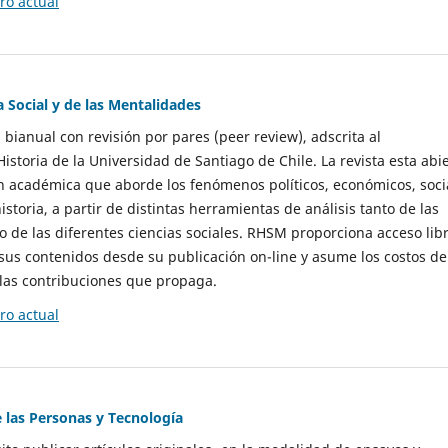
o actual
a Social y de las Mentalidades
 bianual con revisión por pares (peer review), adscrita al
storia de la Universidad de Santiago de Chile. La revista esta abi
n académica que aborde los fenómenos políticos, económicos, soci
historia, a partir de distintas herramientas de análisis tanto de las
e las diferentes ciencias sociales. RHSM proporciona acceso libr
sus contenidos desde su publicación on-line y asume los costos de
las contribuciones que propaga.
o actual
e las Personas y Tecnología