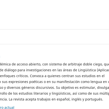
s
démica de acceso abierto, con sistema de arbitraje doble ciego, qu
de diálogo para investigaciones en las áreas de Lingüística (Aplica
 enfoques críticos. Convoca a quienes centran sus estudios en el
n sus expresiones poéticas o en su manifestación como lengua en 
so y diversos géneros discursivos. Su objetivo es estimular, divulga
rollo de los estudios literarios y lingüísticos, así como de sus múlti
cia. La revista acepta trabajos en español, inglés y portugués.
o actual