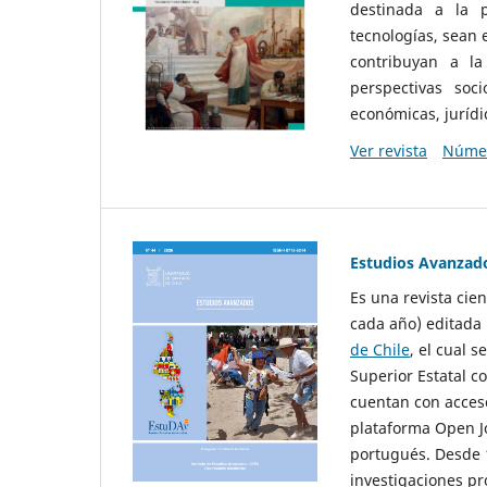
destinada a la p
tecnologías, sean
contribuyan a la
perspectivas socio
económicas, jurídic
Ver revista
Númer
Estudios Avanzad
Es una revista cie
cada año) editada 
de Chile
, el cual s
Superior Estatal co
cuentan con acceso
plataforma Open Jo
portugués. Desde 1
investigaciones pr