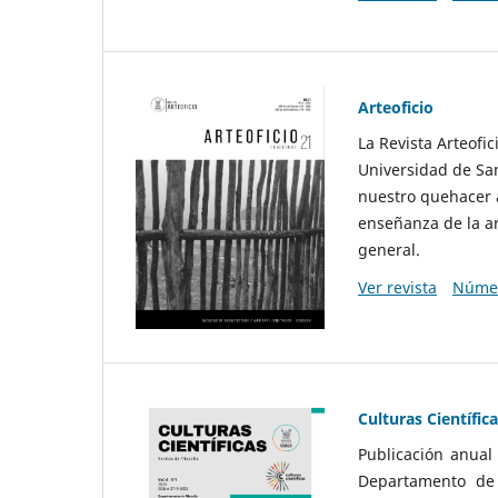
Arteoficio
La Revista Arteofi
Universidad de San
nuestro quehacer a
enseñanza de la ar
general.
Ver revista
Númer
Culturas Científic
Publicación anual
Departamento de F