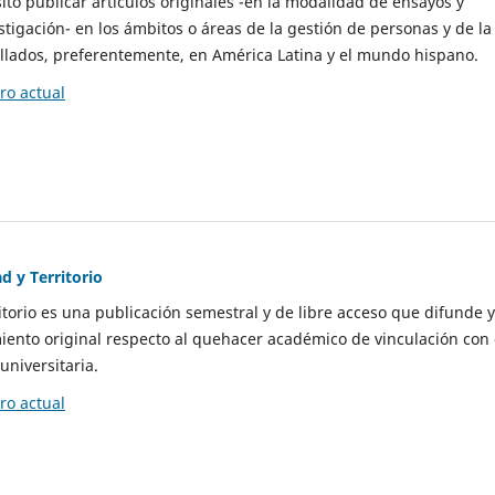
to publicar artículos originales -en la modalidad de ensayos y
stigación- en los ámbitos o áreas de la gestión de personas y de la
llados, preferentemente, en América Latina y el mundo hispano.
o actual
d y Territorio
itorio es una publicación semestral y de libre acceso que difunde y
ento original respecto al quehacer académico de vinculación con 
universitaria.
o actual