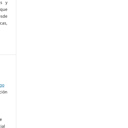
as y
 que
esde
cas,
ago
ción
de
ial