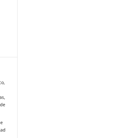
co,
as,
 de
de
tad