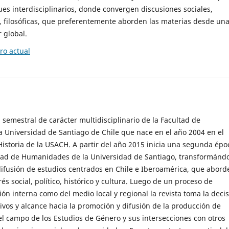
es interdisciplinarios, donde convergen discusiones sociales,
cas, filosóficas, que preferentemente aborden las materias desde un
 global.
o actual
 semestral de carácter multidisciplinario de la Facultad de
 Universidad de Santiago de Chile que nace en el año 2004 en el
storia de la USACH. A partir del año 2015 inicia una segunda épo
ultad de Humanidades de la Universidad de Santiago, transformánd
ifusión de estudios centrados en Chile e Iberoamérica, que abord
s social, político, histórico y cultura. Luego de un proceso de
ión interna como del medio local y regional la revista toma la deci
tivos y alcance hacia la promoción y difusión de la producción de
l campo de los Estudios de Género y sus intersecciones con otros