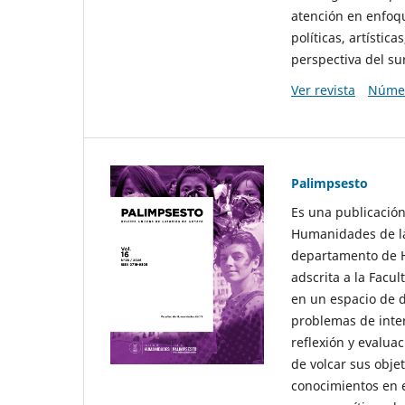
atención en enfoqu
políticas, artísti
perspectiva del sur
Ver revista
Númer
Palimpsesto
Es una publicación
Humanidades de la
departamento de Hi
adscrita a la Fac
en un espacio de d
problemas de interé
reflexión y evaluac
de volcar sus obje
conocimientos en e