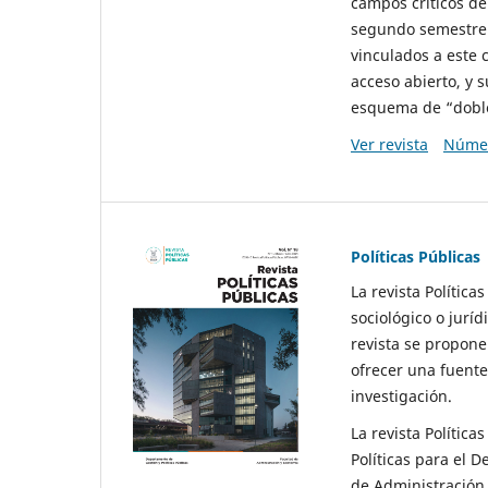
campos críticos de
segundo semestre 
vinculados a este 
acceso abierto, y 
esquema de “doble 
Ver revista
Númer
Políticas Públicas
La revista Política
sociológico o juríd
revista se propone 
ofrecer una fuente
investigación.
La revista Política
Políticas para el D
de Administración 