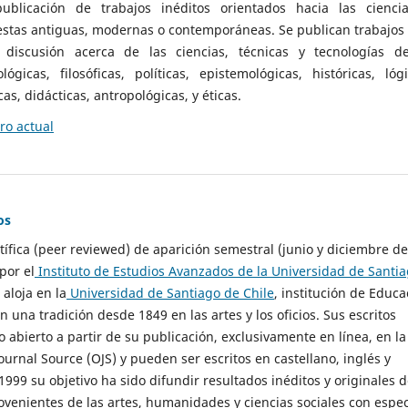
ublicación de trabajos inéditos orientados hacia las cienci
 estas antiguas, modernas o contemporáneas. Se publican trabajos
 discusión acerca de las ciencias, técnicas y tecnologías d
lógicas, filosóficas, políticas, epistemológicas, históricas, lógi
as, didácticas, antropológicas, y éticas.
o actual
os
ntífica (peer reviewed) de aparición semestral (junio y diciembre de
por el
Instituto de Estudios Avanzados de la Universidad de Santi
e aloja en la
Universidad de Santiago de Chile
, institución de Educa
n una tradición desde 1849 en las artes y los oficios. Sus escritos
 abierto a partir de su publicación, exclusivamente en línea, en la
urnal Source (OJS) y pueden ser escritos en castellano, inglés y
999 su objetivo ha sido difundir resultados inéditos y originales 
ovenientes de las artes, humanidades y ciencias sociales con espec