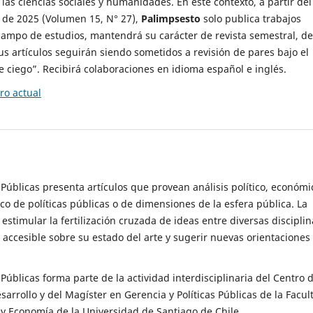
 las ciencias sociales y humanidades. En este contexto, a partir del
de 2025 (Volumen 15, N° 27),
Palimpsesto
solo publica trabajos
campo de estudios, mantendrá su carácter de revista semestral, de
sus artículos seguirán siendo sometidos a revisión de pares bajo el
ciego”. Recibirá colaboraciones en idioma español e inglés.
o actual
s Públicas presenta artículos que provean análisis político, económi
ico de políticas públicas o de dimensiones de la esfera pública. La
estimular la fertilización cruzada de ideas entre diversas disciplin
 accesible sobre su estado del arte y sugerir nuevas orientaciones
s Públicas forma parte de la actividad interdisciplinaria del Centro 
esarrollo y del Magíster en Gerencia y Políticas Públicas de la Facul
y Economía de la Universidad de Santiago de Chile.