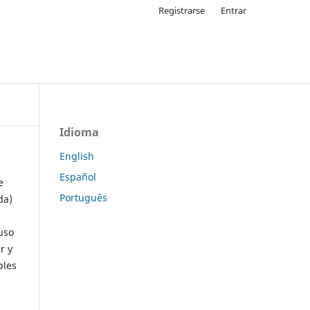
Registrarse
Entrar
Idioma
English
Español
e
Português
da)
uso
r y
ples