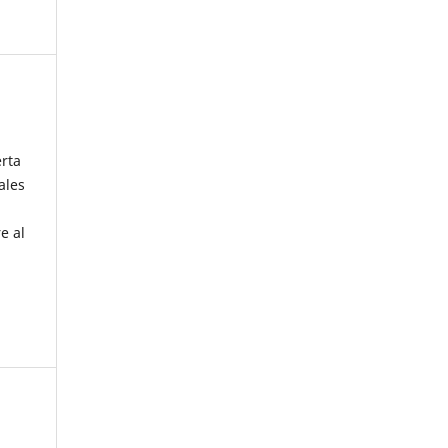
erta
ales
e al