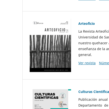
Arteoficio
La Revista Arteofi
Universidad de San
nuestro quehacer a
enseñanza de la ar
general.
Ver revista
Númer
Culturas Científic
Publicación anual
Departamento de F