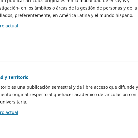
to publicar artículos originales -en la modalidad de ensayos y
stigación- en los ámbitos o áreas de la gestión de personas y de la
llados, preferentemente, en América Latina y el mundo hispano.
o actual
d y Territorio
itorio es una publicación semestral y de libre acceso que difunde y
ento original respecto al quehacer académico de vinculación con 
universitaria.
o actual