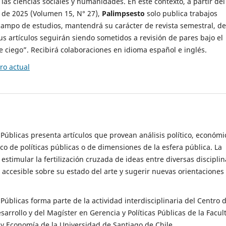
 las ciencias sociales y humanidades. En este contexto, a partir del
de 2025 (Volumen 15, N° 27),
Palimpsesto
solo publica trabajos
campo de estudios, mantendrá su carácter de revista semestral, de
sus artículos seguirán siendo sometidos a revisión de pares bajo el
ciego”. Recibirá colaboraciones en idioma español e inglés.
o actual
s Públicas presenta artículos que provean análisis político, económi
ico de políticas públicas o de dimensiones de la esfera pública. La
estimular la fertilización cruzada de ideas entre diversas disciplin
 accesible sobre su estado del arte y sugerir nuevas orientaciones
s Públicas forma parte de la actividad interdisciplinaria del Centro 
esarrollo y del Magíster en Gerencia y Políticas Públicas de la Facul
y Economía de la Universidad de Santiago de Chile.