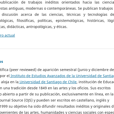
ublicación de trabajos inéditos orientados hacia las cienci
 estas antiguas, modernas o contemporáneas. Se publican trabajos
 discusión acerca de las ciencias, técnicas y tecnologías d
lógicas, filosóficas, políticas, epistemológicas, históricas, lógi
as, didácticas, antropológicas, y éticas.
o actual
os
ntífica (peer reviewed) de aparición semestral (junio y diciembre de
por el
Instituto de Estudios Avanzados de la Universidad de Santi
e aloja en la
Universidad de Santiago de Chile
, institución de Educa
n una tradición desde 1849 en las artes y los oficios. Sus escritos
 abierto a partir de su publicación, exclusivamente en línea, en la
urnal Source (OJS) y pueden ser escritos en castellano, inglés y
999 su objetivo ha sido difundir resultados inéditos y originales 
ovenientes de las artes, humanidades y ciencias sociales con espec