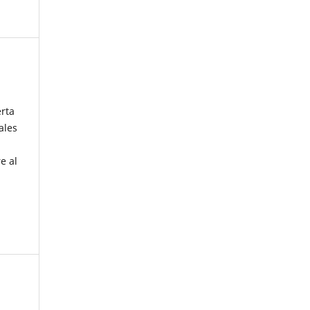
erta
ales
e al