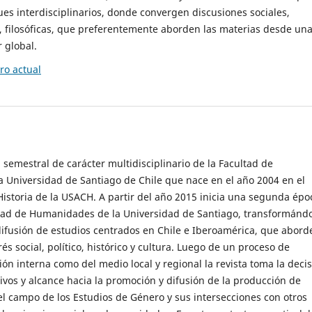
es interdisciplinarios, donde convergen discusiones sociales,
cas, filosóficas, que preferentemente aborden las materias desde un
 global.
o actual
 semestral de carácter multidisciplinario de la Facultad de
 Universidad de Santiago de Chile que nace en el año 2004 en el
storia de la USACH. A partir del año 2015 inicia una segunda épo
ultad de Humanidades de la Universidad de Santiago, transformánd
ifusión de estudios centrados en Chile e Iberoamérica, que abord
s social, político, histórico y cultura. Luego de un proceso de
ión interna como del medio local y regional la revista toma la deci
tivos y alcance hacia la promoción y difusión de la producción de
l campo de los Estudios de Género y sus intersecciones con otros