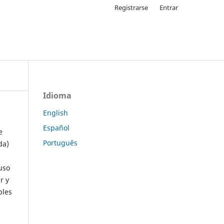
Registrarse
Entrar
Idioma
English
Español
e
Português
da)
uso
r y
ples