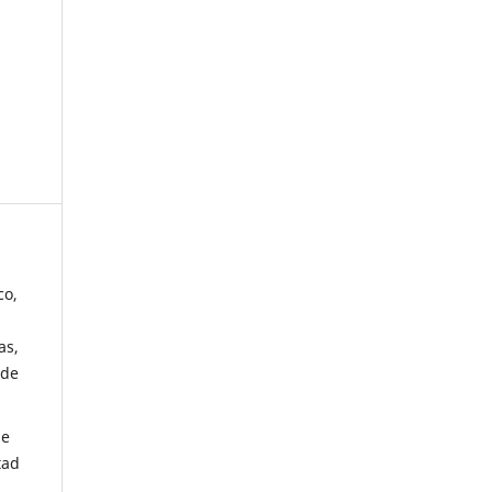
co,
as,
 de
de
tad