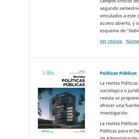
campos críticos de
segundo semestre 
vinculados a este 
acceso abierto, y 
esquema de “doble 
Ver revista
Númer
Políticas Públicas
La revista Política
sociológico o juríd
revista se propone 
ofrecer una fuente
investigación.
La revista Política
Políticas para el D
de Administración 