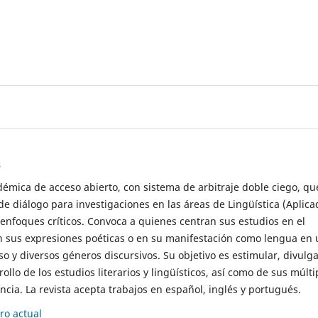
s
démica de acceso abierto, con sistema de arbitraje doble ciego, qu
de diálogo para investigaciones en las áreas de Lingüística (Aplica
 enfoques críticos. Convoca a quienes centran sus estudios en el
n sus expresiones poéticas o en su manifestación como lengua en 
so y diversos géneros discursivos. Su objetivo es estimular, divulga
rollo de los estudios literarios y lingüísticos, así como de sus múlti
cia. La revista acepta trabajos en español, inglés y portugués.
o actual