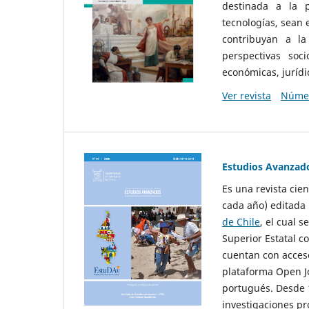
destinada a la p
tecnologías, sean
contribuyan a la
perspectivas socio
económicas, jurídic
Ver revista
Númer
Estudios Avanzad
Es una revista cie
cada año) editada 
de Chile
, el cual s
Superior Estatal co
cuentan con acceso
plataforma Open Jo
portugués. Desde 1
investigaciones pr