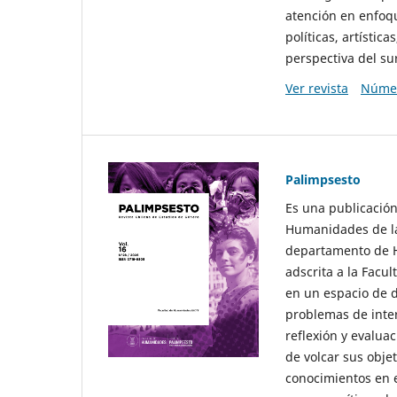
atención en enfoqu
políticas, artísti
perspectiva del sur
Ver revista
Númer
Palimpsesto
Es una publicación
Humanidades de la
departamento de Hi
adscrita a la Fac
en un espacio de d
problemas de interé
reflexión y evaluac
de volcar sus obje
conocimientos en e