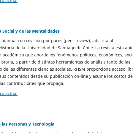
o actual
a Social y de las Mentalidades
 bianual con revisión por pares (peer review), adscrita al
storia de la Universidad de Santiago de Chile. La revista esta abi
n académica que aborde los fenómenos políticos, económicos, soci
historia, a partir de distintas herramientas de análisis tanto de las
e las diferentes ciencias sociales. RHSM proporciona acceso libr
sus contenidos desde su publicación on-line y asume los costos de
las contribuciones que propaga.
o actual
e las Personas y Tecnología