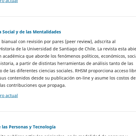
o actual
a Social y de las Mentalidades
 bianual con revisión por pares (peer review), adscrita al
storia de la Universidad de Santiago de Chile. La revista esta abi
n académica que aborde los fenómenos políticos, económicos, soci
historia, a partir de distintas herramientas de análisis tanto de las
e las diferentes ciencias sociales. RHSM proporciona acceso libr
sus contenidos desde su publicación on-line y asume los costos de
las contribuciones que propaga.
o actual
e las Personas y Tecnología