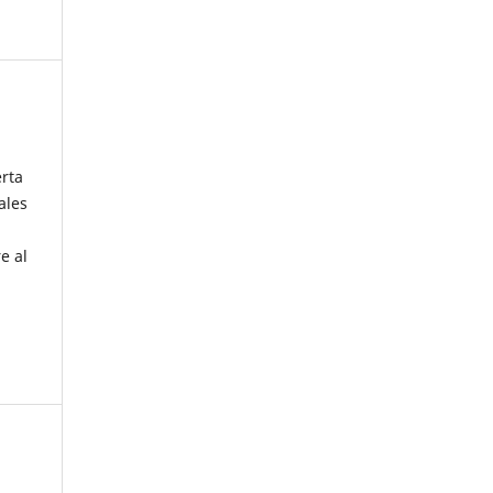
erta
ales
e al