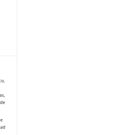
co,
as,
 de
de
tad