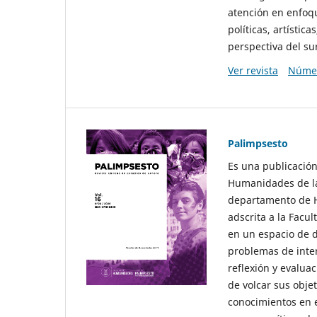
atención en enfoqu
políticas, artísti
perspectiva del sur
Ver revista
Númer
Palimpsesto
Es una publicación
Humanidades de la
departamento de Hi
adscrita a la Fac
en un espacio de d
problemas de interé
reflexión y evaluac
de volcar sus obje
conocimientos en e