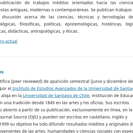
ublicación de trabajos inéditos orientados hacia las cienci
 estas antiguas, modernas o contemporáneas. Se publican trabajos
 discusión acerca de las ciencias, técnicas y tecnologías d
lógicas, filosóficas, políticas, epistemológicas, históricas, lógi
as, didácticas, antropológicas, y éticas.
o actual
os
ntífica (peer reviewed) de aparición semestral (junio y diciembre de
por el
Instituto de Estudios Avanzados de la Universidad de Santi
e aloja en la
Universidad de Santiago de Chile
, institución de Educa
n una tradición desde 1849 en las artes y los oficios. Sus escritos
 abierto a partir de su publicación, exclusivamente en línea, en la
urnal Source (OJS) y pueden ser escritos en castellano, inglés y
999 su objetivo ha sido difundir resultados inéditos y originales 
ovenientes de las artes, humanidades y ciencias sociales con espec