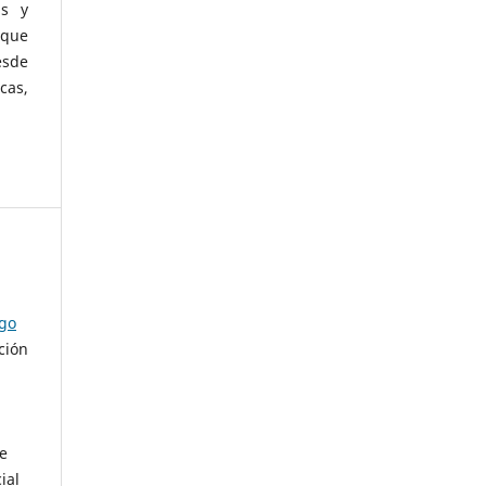
as y
 que
esde
cas,
ago
ción
de
ial