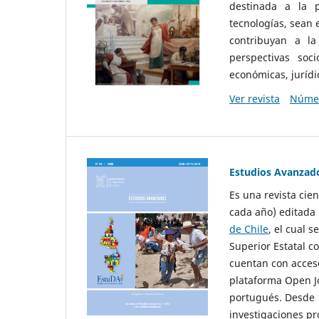
destinada a la p
tecnologías, sean
contribuyan a la
perspectivas socio
económicas, jurídic
Ver revista
Númer
Estudios Avanzad
Es una revista cie
cada año) editada 
de Chile
, el cual s
Superior Estatal co
cuentan con acceso
plataforma Open Jo
portugués. Desde 1
investigaciones pr