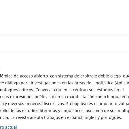
s
démica de acceso abierto, con sistema de arbitraje doble ciego, qu
de diálogo para investigaciones en las áreas de Lingüística (Aplica
 enfoques críticos. Convoca a quienes centran sus estudios en el
n sus expresiones poéticas o en su manifestación como lengua en 
so y diversos géneros discursivos. Su objetivo es estimular, divulga
rollo de los estudios literarios y lingüísticos, así como de sus múlti
cia. La revista acepta trabajos en español, inglés y portugués.
o actual