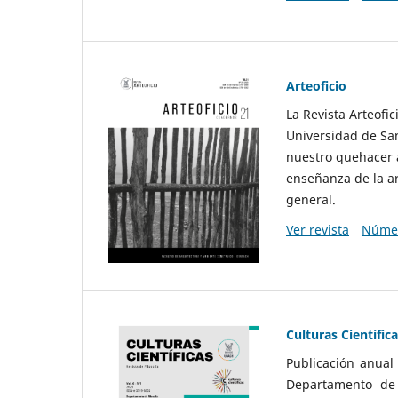
Arteoficio
La Revista Arteofi
Universidad de San
nuestro quehacer a
enseñanza de la ar
general.
Ver revista
Númer
Culturas Científic
Publicación anual
Departamento de F