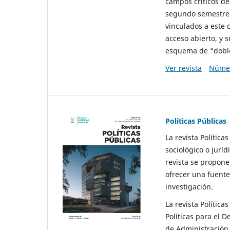
campos críticos de
segundo semestre 
vinculados a este 
acceso abierto, y 
esquema de “doble 
Ver revista
Númer
Políticas Públicas
La revista Política
sociológico o juríd
revista se propone 
ofrecer una fuente
investigación.
La revista Política
Políticas para el D
de Administración 