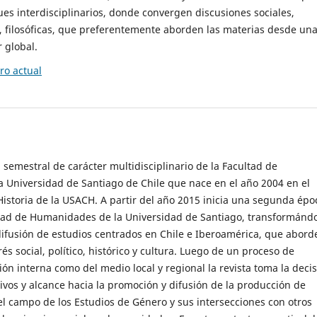
es interdisciplinarios, donde convergen discusiones sociales,
cas, filosóficas, que preferentemente aborden las materias desde un
 global.
o actual
 semestral de carácter multidisciplinario de la Facultad de
 Universidad de Santiago de Chile que nace en el año 2004 en el
storia de la USACH. A partir del año 2015 inicia una segunda épo
ultad de Humanidades de la Universidad de Santiago, transformánd
ifusión de estudios centrados en Chile e Iberoamérica, que abord
s social, político, histórico y cultura. Luego de un proceso de
ión interna como del medio local y regional la revista toma la deci
tivos y alcance hacia la promoción y difusión de la producción de
l campo de los Estudios de Género y sus intersecciones con otros