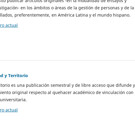
to publicar artículos originales -en la modalidad de ensayos y
stigación- en los ámbitos o áreas de la gestión de personas y de la
llados, preferentemente, en América Latina y el mundo hispano.
o actual
d y Territorio
itorio es una publicación semestral y de libre acceso que difunde y
ento original respecto al quehacer académico de vinculación con 
universitaria.
o actual