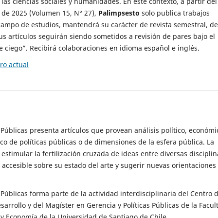
 las ciencias sociales y humanidades. En este contexto, a partir del
de 2025 (Volumen 15, N° 27),
Palimpsesto
solo publica trabajos
campo de estudios, mantendrá su carácter de revista semestral, de
sus artículos seguirán siendo sometidos a revisión de pares bajo el
ciego”. Recibirá colaboraciones en idioma español e inglés.
o actual
s Públicas presenta artículos que provean análisis político, económi
ico de políticas públicas o de dimensiones de la esfera pública. La
estimular la fertilización cruzada de ideas entre diversas disciplin
 accesible sobre su estado del arte y sugerir nuevas orientaciones
s Públicas forma parte de la actividad interdisciplinaria del Centro 
esarrollo y del Magíster en Gerencia y Políticas Públicas de la Facul
y Economía de la Universidad de Santiago de Chile.