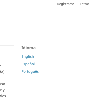
Registrarse
Entrar
Idioma
English
Español
e
Português
da)
uso
r y
ples