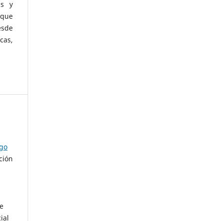
as y
 que
esde
cas,
ago
ción
de
ial