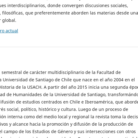
es interdisciplinarios, donde convergen discusiones sociales,
cas, filosóficas, que preferentemente aborden las materias desde un
 global.
o actual
 semestral de carácter multidisciplinario de la Facultad de
 Universidad de Santiago de Chile que nace en el año 2004 en el
storia de la USACH. A partir del año 2015 inicia una segunda épo
ultad de Humanidades de la Universidad de Santiago, transformánd
ifusión de estudios centrados en Chile e Iberoamérica, que abord
s social, político, histórico y cultura. Luego de un proceso de
ión interna como del medio local y regional la revista toma la deci
tivos y alcance hacia la promoción y difusión de la producción de
l campo de los Estudios de Género y sus intersecciones con otros