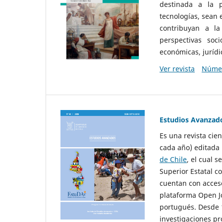
destinada a la p
tecnologías, sean
contribuyan a la
perspectivas socio
económicas, jurídic
Ver revista
Númer
Estudios Avanzad
Es una revista cie
cada año) editada 
de Chile
, el cual s
Superior Estatal co
cuentan con acceso
plataforma Open Jo
portugués. Desde 1
investigaciones pr