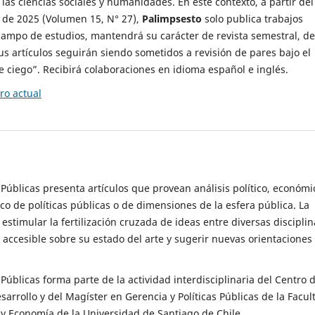
 las ciencias sociales y humanidades. En este contexto, a partir del
de 2025 (Volumen 15, N° 27),
Palimpsesto
solo publica trabajos
campo de estudios, mantendrá su carácter de revista semestral, de
sus artículos seguirán siendo sometidos a revisión de pares bajo el
ciego”. Recibirá colaboraciones en idioma español e inglés.
o actual
s Públicas presenta artículos que provean análisis político, económi
ico de políticas públicas o de dimensiones de la esfera pública. La
estimular la fertilización cruzada de ideas entre diversas disciplin
 accesible sobre su estado del arte y sugerir nuevas orientaciones
s Públicas forma parte de la actividad interdisciplinaria del Centro 
esarrollo y del Magíster en Gerencia y Políticas Públicas de la Facul
y Economía de la Universidad de Santiago de Chile.