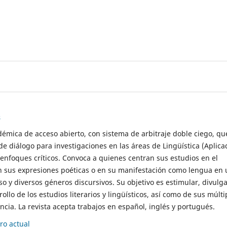
s
démica de acceso abierto, con sistema de arbitraje doble ciego, qu
de diálogo para investigaciones en las áreas de Lingüística (Aplica
 enfoques críticos. Convoca a quienes centran sus estudios en el
n sus expresiones poéticas o en su manifestación como lengua en 
so y diversos géneros discursivos. Su objetivo es estimular, divulga
rollo de los estudios literarios y lingüísticos, así como de sus múlti
cia. La revista acepta trabajos en español, inglés y portugués.
o actual