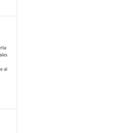
erta
ales
e al