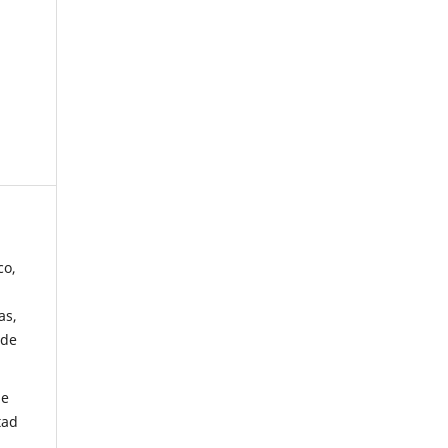
co,
as,
 de
de
tad