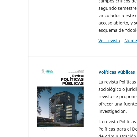
campos críticos de
segundo semestre 
vinculados a este 
acceso abierto, y 
esquema de “doble 
Ver revista
Númer
Políticas Públicas
La revista Política
sociológico o juríd
revista se propone 
ofrecer una fuente
investigación.
La revista Política
Políticas para el D
de Administración 