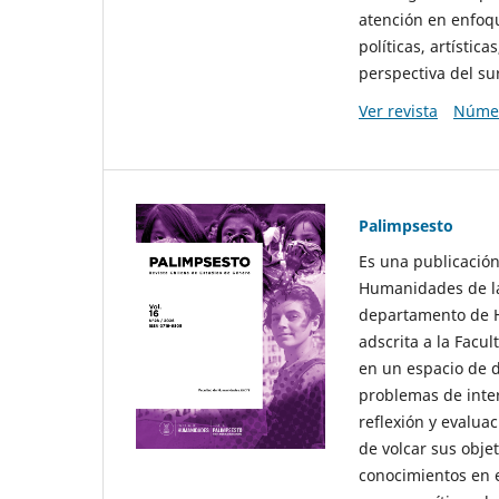
atención en enfoqu
políticas, artísti
perspectiva del sur
Ver revista
Númer
Palimpsesto
Es una publicación
Humanidades de la
departamento de Hi
adscrita a la Fac
en un espacio de d
problemas de interé
reflexión y evaluac
de volcar sus obje
conocimientos en e