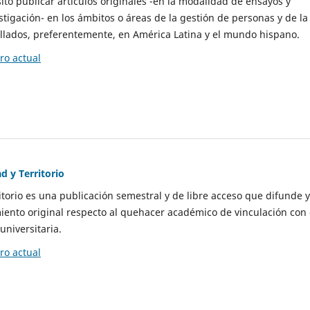
to publicar artículos originales -en la modalidad de ensayos y
stigación- en los ámbitos o áreas de la gestión de personas y de la
llados, preferentemente, en América Latina y el mundo hispano.
o actual
d y Territorio
itorio es una publicación semestral y de libre acceso que difunde y
ento original respecto al quehacer académico de vinculación con 
universitaria.
o actual