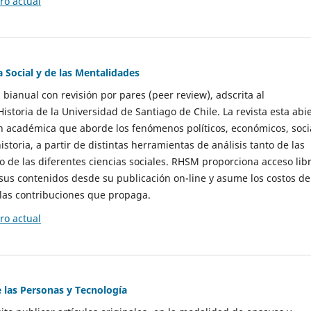
o actual
a Social y de las Mentalidades
 bianual con revisión por pares (peer review), adscrita al
storia de la Universidad de Santiago de Chile. La revista esta abi
n académica que aborde los fenómenos políticos, económicos, soci
historia, a partir de distintas herramientas de análisis tanto de las
e las diferentes ciencias sociales. RHSM proporciona acceso libr
sus contenidos desde su publicación on-line y asume los costos de
las contribuciones que propaga.
o actual
e las Personas y Tecnología