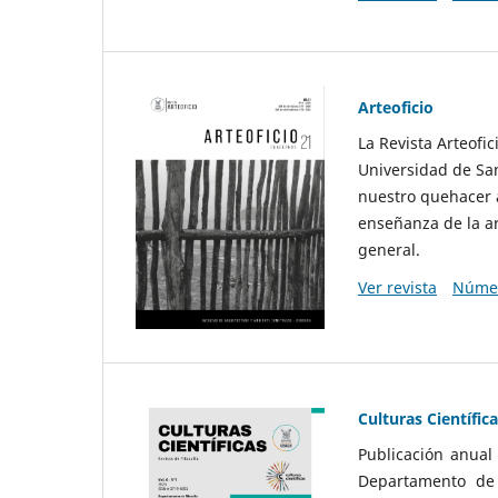
Arteoficio
La Revista Arteofi
Universidad de San
nuestro quehacer a
enseñanza de la ar
general.
Ver revista
Númer
Culturas Científic
Publicación anual
Departamento de F