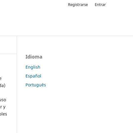
Registrarse
Entrar
Idioma
English
Español
e
Português
da)
uso
r y
ples