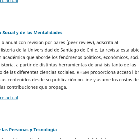
o actual
a Social y de las Mentalidades
 bianual con revisión por pares (peer review), adscrita al
storia de la Universidad de Santiago de Chile. La revista esta abi
n académica que aborde los fenómenos políticos, económicos, soci
historia, a partir de distintas herramientas de análisis tanto de las
e las diferentes ciencias sociales. RHSM proporciona acceso libr
sus contenidos desde su publicación on-line y asume los costos de
las contribuciones que propaga.
o actual
e las Personas y Tecnología