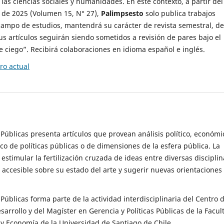
 las ciencias sociales y humanidades. En este contexto, a partir del
de 2025 (Volumen 15, N° 27),
Palimpsesto
solo publica trabajos
campo de estudios, mantendrá su carácter de revista semestral, de
sus artículos seguirán siendo sometidos a revisión de pares bajo el
ciego”. Recibirá colaboraciones en idioma español e inglés.
o actual
s Públicas presenta artículos que provean análisis político, económi
ico de políticas públicas o de dimensiones de la esfera pública. La
estimular la fertilización cruzada de ideas entre diversas disciplin
 accesible sobre su estado del arte y sugerir nuevas orientaciones
s Públicas forma parte de la actividad interdisciplinaria del Centro 
esarrollo y del Magíster en Gerencia y Políticas Públicas de la Facul
y Economía de la Universidad de Santiago de Chile.