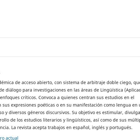
s
démica de acceso abierto, con sistema de arbitraje doble ciego, qu
de diálogo para investigaciones en las áreas de Lingüística (Aplica
 enfoques críticos. Convoca a quienes centran sus estudios en el
n sus expresiones poéticas o en su manifestación como lengua en 
so y diversos géneros discursivos. Su objetivo es estimular, divulga
rollo de los estudios literarios y lingüísticos, así como de sus múlti
cia. La revista acepta trabajos en español, inglés y portugués.
o actual