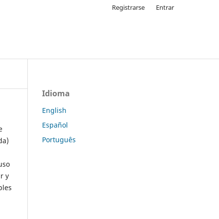
Registrarse
Entrar
Idioma
English
Español
e
Português
da)
uso
r y
ples