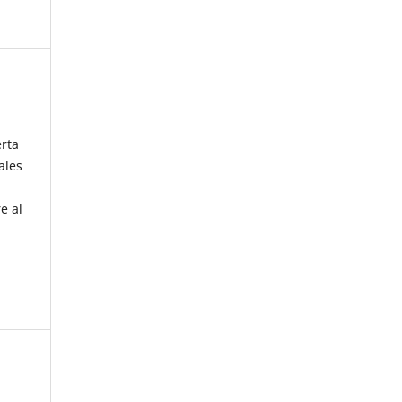
erta
ales
e al