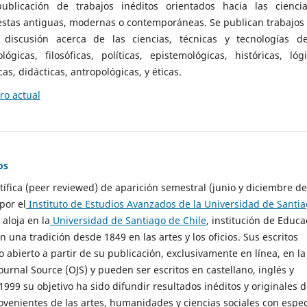
ublicación de trabajos inéditos orientados hacia las cienci
 estas antiguas, modernas o contemporáneas. Se publican trabajos
 discusión acerca de las ciencias, técnicas y tecnologías d
lógicas, filosóficas, políticas, epistemológicas, históricas, lógi
as, didácticas, antropológicas, y éticas.
o actual
os
ntífica (peer reviewed) de aparición semestral (junio y diciembre de
por el
Instituto de Estudios Avanzados de la Universidad de Santi
e aloja en la
Universidad de Santiago de Chile
, institución de Educa
n una tradición desde 1849 en las artes y los oficios. Sus escritos
 abierto a partir de su publicación, exclusivamente en línea, en la
urnal Source (OJS) y pueden ser escritos en castellano, inglés y
999 su objetivo ha sido difundir resultados inéditos y originales 
ovenientes de las artes, humanidades y ciencias sociales con espec