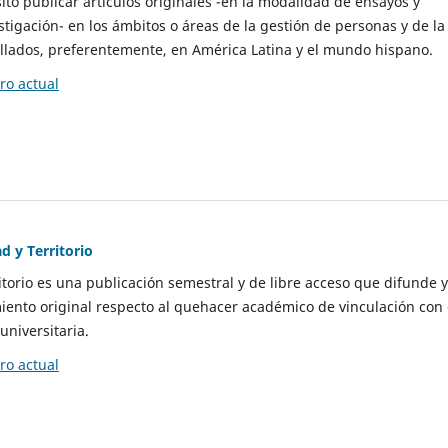
to publicar artículos originales -en la modalidad de ensayos y
stigación- en los ámbitos o áreas de la gestión de personas y de la
llados, preferentemente, en América Latina y el mundo hispano.
o actual
d y Territorio
itorio es una publicación semestral y de libre acceso que difunde y
ento original respecto al quehacer académico de vinculación con 
universitaria.
o actual