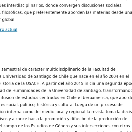
es interdisciplinarios, donde convergen discusiones sociales,
cas, filosóficas, que preferentemente aborden las materias desde un
 global.
o actual
 semestral de carácter multidisciplinario de la Facultad de
 Universidad de Santiago de Chile que nace en el año 2004 en el
storia de la USACH. A partir del año 2015 inicia una segunda épo
ultad de Humanidades de la Universidad de Santiago, transformánd
ifusión de estudios centrados en Chile e Iberoamérica, que abord
s social, político, histórico y cultura. Luego de un proceso de
ión interna como del medio local y regional la revista toma la deci
tivos y alcance hacia la promoción y difusión de la producción de
l campo de los Estudios de Género y sus intersecciones con otros