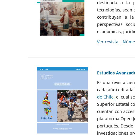
destinada a la p
tecnologías, sean
contribuyan a la
perspectivas socio
económicas, jurídic
Ver revista
Númer
Estudios Avanzad
Es una revista cie
cada año) editada 
de Chile
, el cual s
Superior Estatal co
cuentan con acceso
plataforma Open Jo
portugués. Desde 1
investigaciones pr