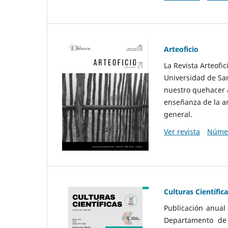
Arteoficio
La Revista Arteofi
Universidad de San
nuestro quehacer a
enseñanza de la ar
general.
Ver revista
Númer
Culturas Científic
Publicación anual
Departamento de F