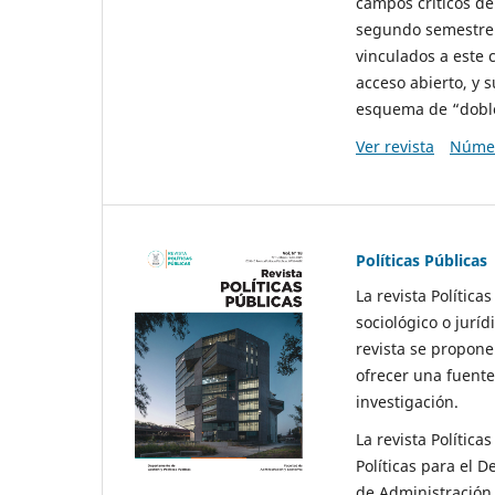
campos críticos de
segundo semestre 
vinculados a este 
acceso abierto, y 
esquema de “doble 
Ver revista
Númer
Políticas Públicas
La revista Política
sociológico o juríd
revista se propone 
ofrecer una fuente
investigación.
La revista Política
Políticas para el D
de Administración 