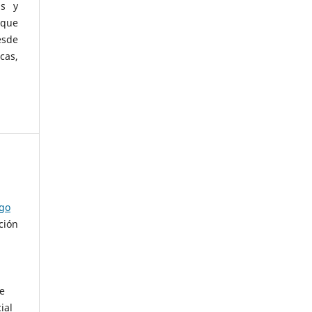
as y
 que
esde
cas,
ago
ción
de
ial