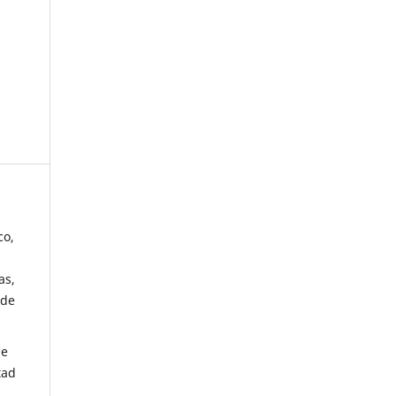
co,
as,
 de
de
tad