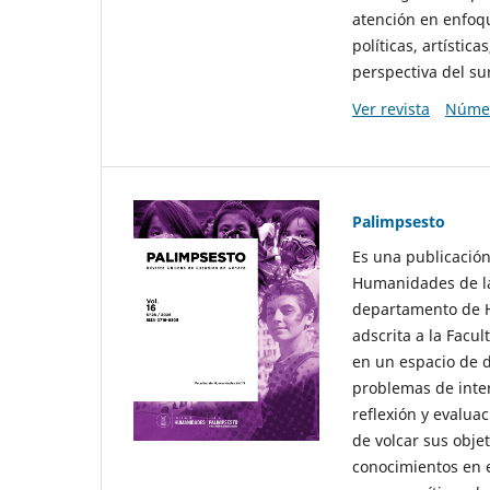
atención en enfoqu
políticas, artísti
perspectiva del sur
Ver revista
Númer
Palimpsesto
Es una publicación
Humanidades de la
departamento de Hi
adscrita a la Fac
en un espacio de d
problemas de interé
reflexión y evaluac
de volcar sus obje
conocimientos en e