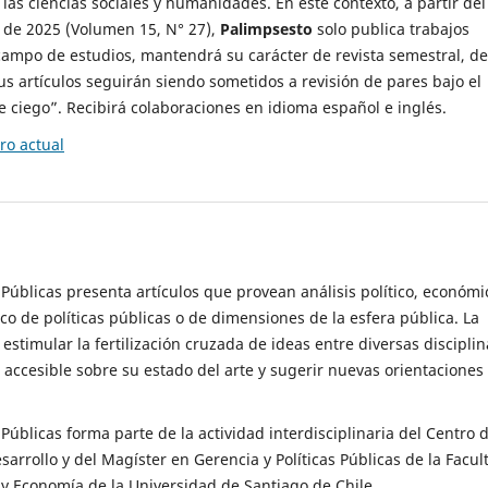
 las ciencias sociales y humanidades. En este contexto, a partir del
de 2025 (Volumen 15, N° 27),
Palimpsesto
solo publica trabajos
campo de estudios, mantendrá su carácter de revista semestral, de
sus artículos seguirán siendo sometidos a revisión de pares bajo el
ciego”. Recibirá colaboraciones en idioma español e inglés.
o actual
s Públicas presenta artículos que provean análisis político, económi
ico de políticas públicas o de dimensiones de la esfera pública. La
estimular la fertilización cruzada de ideas entre diversas disciplin
 accesible sobre su estado del arte y sugerir nuevas orientaciones
s Públicas forma parte de la actividad interdisciplinaria del Centro 
esarrollo y del Magíster en Gerencia y Políticas Públicas de la Facul
y Economía de la Universidad de Santiago de Chile.