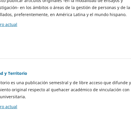
to publicar artículos originales -en la modalidad de ensayos y
stigación- en los ámbitos o áreas de la gestión de personas y de la
llados, preferentemente, en América Latina y el mundo hispano.
o actual
d y Territorio
itorio es una publicación semestral y de libre acceso que difunde y
ento original respecto al quehacer académico de vinculación con 
universitaria.
o actual