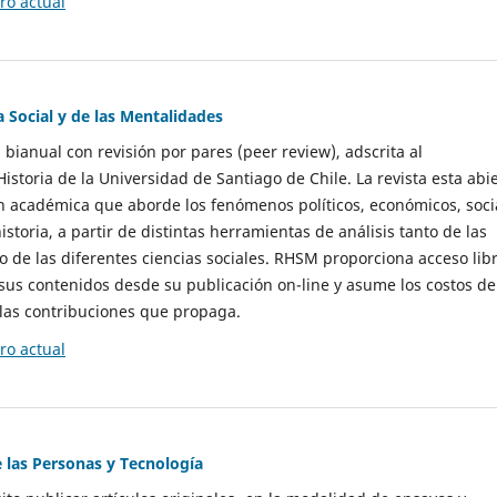
o actual
a Social y de las Mentalidades
 bianual con revisión por pares (peer review), adscrita al
storia de la Universidad de Santiago de Chile. La revista esta abi
n académica que aborde los fenómenos políticos, económicos, soci
historia, a partir de distintas herramientas de análisis tanto de las
e las diferentes ciencias sociales. RHSM proporciona acceso libr
sus contenidos desde su publicación on-line y asume los costos de
las contribuciones que propaga.
o actual
e las Personas y Tecnología