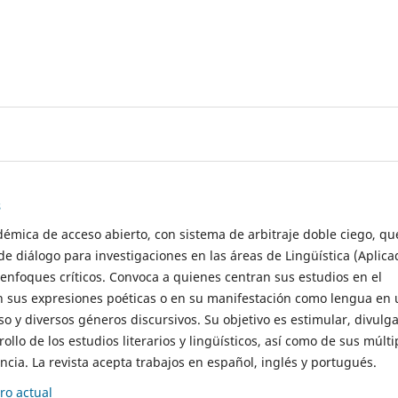
s
démica de acceso abierto, con sistema de arbitraje doble ciego, qu
de diálogo para investigaciones en las áreas de Lingüística (Aplica
 enfoques críticos. Convoca a quienes centran sus estudios en el
n sus expresiones poéticas o en su manifestación como lengua en 
so y diversos géneros discursivos. Su objetivo es estimular, divulga
rollo de los estudios literarios y lingüísticos, así como de sus múlti
cia. La revista acepta trabajos en español, inglés y portugués.
o actual