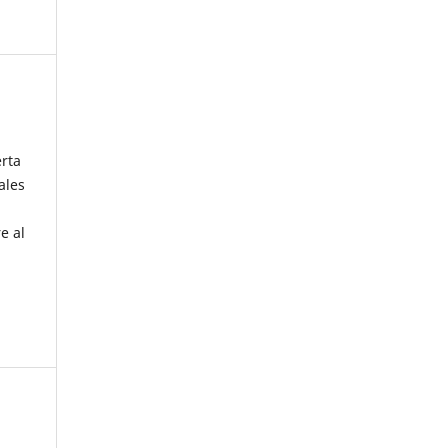
erta
ales
e al