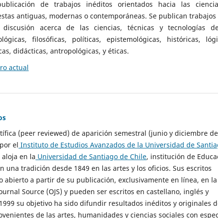
ublicación de trabajos inéditos orientados hacia las cienci
 estas antiguas, modernas o contemporáneas. Se publican trabajos
 discusión acerca de las ciencias, técnicas y tecnologías d
lógicas, filosóficas, políticas, epistemológicas, históricas, lógi
as, didácticas, antropológicas, y éticas.
o actual
os
ntífica (peer reviewed) de aparición semestral (junio y diciembre de
por el
Instituto de Estudios Avanzados de la Universidad de Santi
e aloja en la
Universidad de Santiago de Chile
, institución de Educa
n una tradición desde 1849 en las artes y los oficios. Sus escritos
 abierto a partir de su publicación, exclusivamente en línea, en la
urnal Source (OJS) y pueden ser escritos en castellano, inglés y
999 su objetivo ha sido difundir resultados inéditos y originales 
ovenientes de las artes, humanidades y ciencias sociales con espec