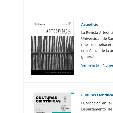
Arteoficio
La Revista Arteofi
Universidad de San
nuestro quehacer a
enseñanza de la ar
general.
Ver revista
Númer
Culturas Científic
Publicación anual
Departamento de F