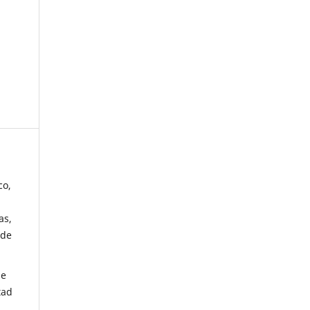
co,
as,
 de
de
tad