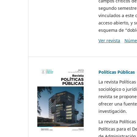
campos críticos de
segundo semestre 
vinculados a este 
acceso abierto, y 
esquema de “doble 
Ver revista
Númer
Políticas Públicas
La revista Política
sociológico o juríd
revista se propone 
ofrecer una fuente
investigación.
La revista Política
Políticas para el D
de Administración 