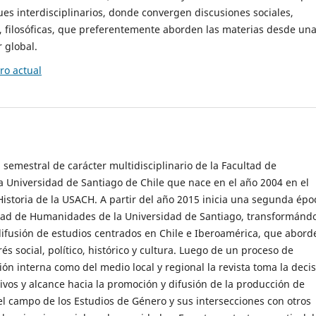
es interdisciplinarios, donde convergen discusiones sociales,
cas, filosóficas, que preferentemente aborden las materias desde un
 global.
o actual
 semestral de carácter multidisciplinario de la Facultad de
 Universidad de Santiago de Chile que nace en el año 2004 en el
storia de la USACH. A partir del año 2015 inicia una segunda épo
ultad de Humanidades de la Universidad de Santiago, transformánd
ifusión de estudios centrados en Chile e Iberoamérica, que abord
s social, político, histórico y cultura. Luego de un proceso de
ión interna como del medio local y regional la revista toma la deci
tivos y alcance hacia la promoción y difusión de la producción de
l campo de los Estudios de Género y sus intersecciones con otros