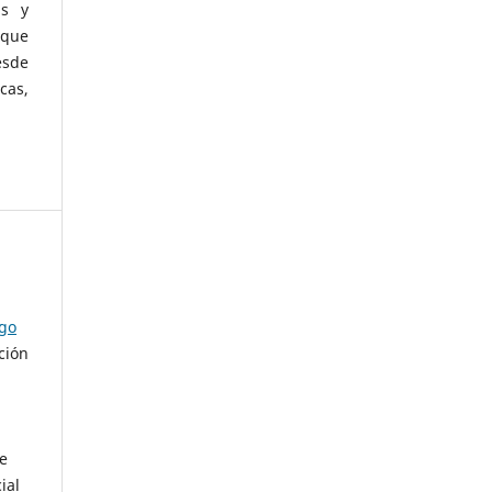
as y
 que
esde
cas,
ago
ción
de
ial