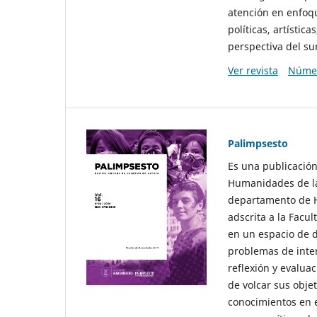
atención en enfoqu
políticas, artísti
perspectiva del sur
Ver revista
Númer
Palimpsesto
Es una publicación
Humanidades de la
departamento de Hi
adscrita a la Fac
en un espacio de d
problemas de interé
reflexión y evaluac
de volcar sus obje
conocimientos en e