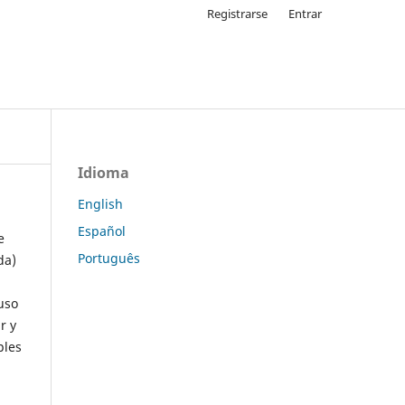
Registrarse
Entrar
Idioma
English
Español
e
Português
da)
uso
r y
ples