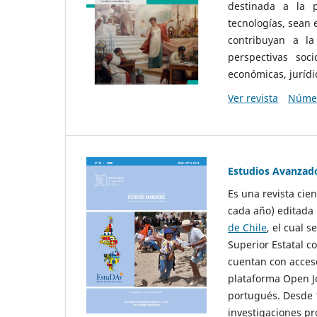
destinada a la p
tecnologías, sean
contribuyan a la
perspectivas socio
económicas, jurídic
Ver revista
Númer
Estudios Avanzad
Es una revista cie
cada año) editada 
de Chile
, el cual s
Superior Estatal co
cuentan con acceso
plataforma Open Jo
portugués. Desde 1
investigaciones pr