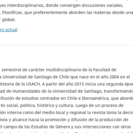
es interdisciplinarios, donde convergen discusiones sociales,
cas, filosóficas, que preferentemente aborden las materias desde un
 global.
o actual
 semestral de carácter multidisciplinario de la Facultad de
 Universidad de Santiago de Chile que nace en el año 2004 en el
storia de la USACH. A partir del año 2015 inicia una segunda épo
ultad de Humanidades de la Universidad de Santiago, transformánd
ifusión de estudios centrados en Chile e Iberoamérica, que abord
s social, político, histórico y cultura. Luego de un proceso de
ión interna como del medio local y regional la revista toma la deci
tivos y alcance hacia la promoción y difusión de la producción de
l campo de los Estudios de Género y sus intersecciones con otros