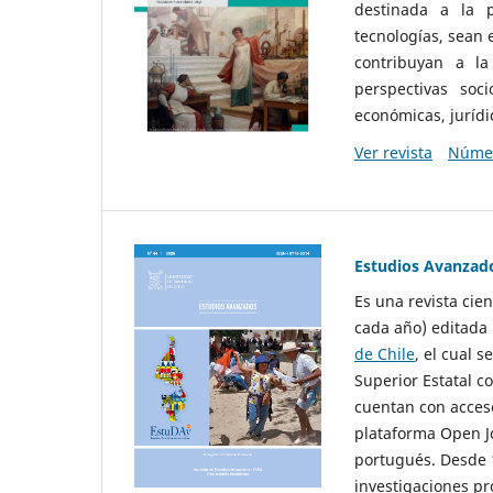
destinada a la p
tecnologías, sean
contribuyan a la
perspectivas socio
económicas, jurídic
Ver revista
Númer
Estudios Avanzad
Es una revista cie
cada año) editada 
de Chile
, el cual s
Superior Estatal co
cuentan con acceso
plataforma Open Jo
portugués. Desde 1
investigaciones pr