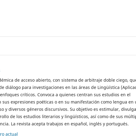
s
démica de acceso abierto, con sistema de arbitraje doble ciego, qu
de diálogo para investigaciones en las áreas de Lingüística (Aplica
 enfoques críticos. Convoca a quienes centran sus estudios en el
n sus expresiones poéticas o en su manifestación como lengua en 
so y diversos géneros discursivos. Su objetivo es estimular, divulga
rollo de los estudios literarios y lingüísticos, así como de sus múlti
cia. La revista acepta trabajos en español, inglés y portugués.
o actual