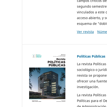
campos críticos de
segundo semestre 
vinculados a este 
acceso abierto, y 
esquema de “doble 
Ver revista
Númer
Políticas Públicas
La revista Política
sociológico o juríd
revista se propone 
ofrecer una fuente
investigación.
La revista Política
Políticas para el D
de Administración 