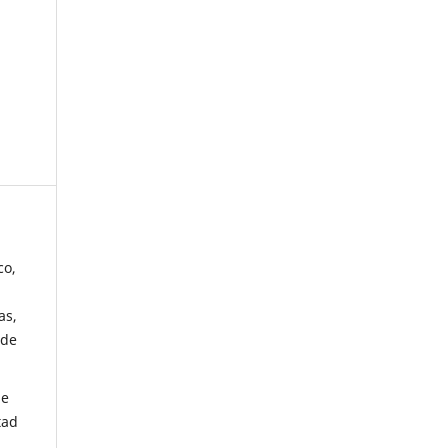
co,
as,
 de
de
tad