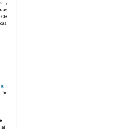
as y
 que
esde
cas,
ago
ción
de
ial