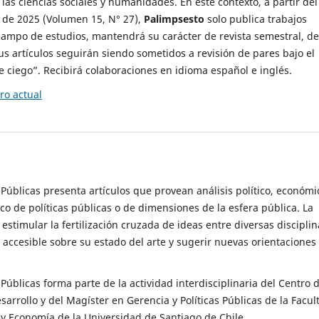
 las ciencias sociales y humanidades. En este contexto, a partir del
de 2025 (Volumen 15, N° 27),
Palimpsesto
solo publica trabajos
campo de estudios, mantendrá su carácter de revista semestral, de
sus artículos seguirán siendo sometidos a revisión de pares bajo el
ciego”. Recibirá colaboraciones en idioma español e inglés.
o actual
s Públicas presenta artículos que provean análisis político, económi
ico de políticas públicas o de dimensiones de la esfera pública. La
estimular la fertilización cruzada de ideas entre diversas disciplin
 accesible sobre su estado del arte y sugerir nuevas orientaciones
s Públicas forma parte de la actividad interdisciplinaria del Centro 
esarrollo y del Magíster en Gerencia y Políticas Públicas de la Facul
y Economía de la Universidad de Santiago de Chile.