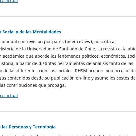
o actual
a Social y de las Mentalidades
 bianual con revisión por pares (peer review), adscrita al
storia de la Universidad de Santiago de Chile. La revista esta abi
n académica que aborde los fenómenos políticos, económicos, soci
historia, a partir de distintas herramientas de análisis tanto de las
e las diferentes ciencias sociales. RHSM proporciona acceso libr
sus contenidos desde su publicación on-line y asume los costos de
las contribuciones que propaga.
o actual
e las Personas y Tecnología