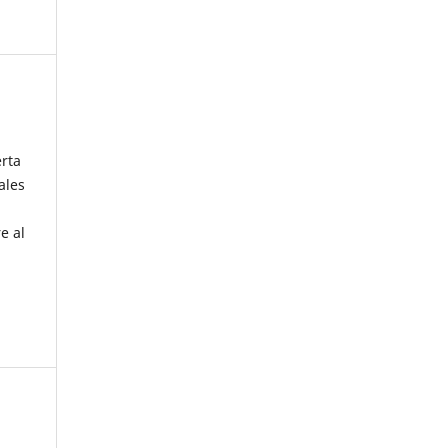
erta
ales
e al