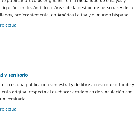
to publicar artículos originales -en la modalidad de ensayos y
stigación- en los ámbitos o áreas de la gestión de personas y de la
llados, preferentemente, en América Latina y el mundo hispano.
o actual
d y Territorio
itorio es una publicación semestral y de libre acceso que difunde y
ento original respecto al quehacer académico de vinculación con 
universitaria.
o actual