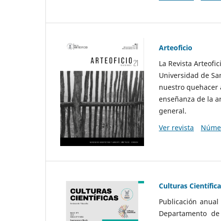
Arteoficio
La Revista Arteofi
Universidad de San
nuestro quehacer a
enseñanza de la ar
general.
Ver revista
Númer
Culturas Científic
Publicación anual
Departamento de F