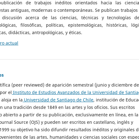
ublicación de trabajos inéditos orientados hacia las cienci
 estas antiguas, modernas o contemporáneas. Se publican trabajos
 discusión acerca de las ciencias, técnicas y tecnologías d
lógicas, filosóficas, políticas, epistemológicas, históricas, lógi
as, didácticas, antropológicas, y éticas.
o actual
os
ntífica (peer reviewed) de aparición semestral (junio y diciembre de
por el
Instituto de Estudios Avanzados de la Universidad de Santi
e aloja en la
Universidad de Santiago de Chile
, institución de Educa
n una tradición desde 1849 en las artes y los oficios. Sus escritos
 abierto a partir de su publicación, exclusivamente en línea, en la
urnal Source (OJS) y pueden ser escritos en castellano, inglés y
999 su objetivo ha sido difundir resultados inéditos y originales 
ovenientes de las artes, humanidades y ciencias sociales con espec