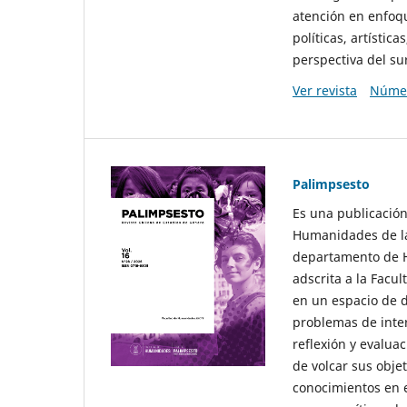
atención en enfoqu
políticas, artísti
perspectiva del sur
Ver revista
Númer
Palimpsesto
Es una publicación
Humanidades de la
departamento de Hi
adscrita a la Fac
en un espacio de d
problemas de interé
reflexión y evaluac
de volcar sus obje
conocimientos en e