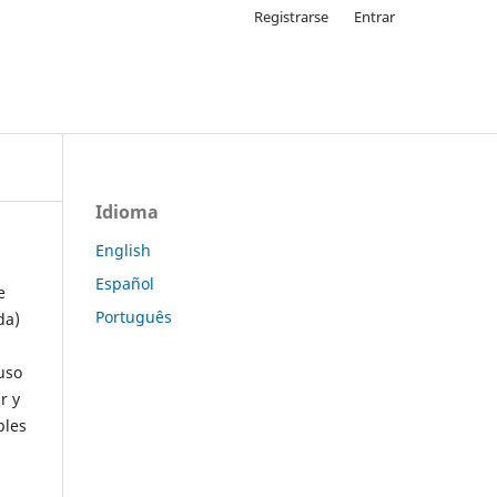
Registrarse
Entrar
Idioma
English
Español
e
Português
da)
uso
r y
ples