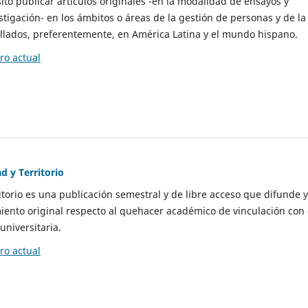
to publicar artículos originales -en la modalidad de ensayos y
stigación- en los ámbitos o áreas de la gestión de personas y de la
llados, preferentemente, en América Latina y el mundo hispano.
o actual
d y Territorio
itorio es una publicación semestral y de libre acceso que difunde y
ento original respecto al quehacer académico de vinculación con 
universitaria.
o actual