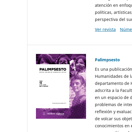
atención en enfoqu
políticas, artísti
perspectiva del sur
Ver revista
Númer
Palimpsesto
Es una publicación
Humanidades de la
departamento de Hi
adscrita a la Fac
en un espacio de d
problemas de interé
reflexión y evaluac
de volcar sus obje
conocimientos en e