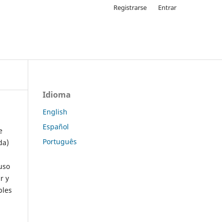
Registrarse
Entrar
Idioma
English
Español
e
Português
da)
uso
r y
ples