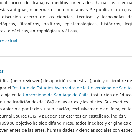
ublicación de trabajos inéditos orientados hacia las cienci
 estas antiguas, modernas o contemporáneas. Se publican trabajos
 discusión acerca de las ciencias, técnicas y tecnologías d
lógicas, filosóficas, políticas, epistemológicas, históricas, lógi
as, didácticas, antropológicas, y éticas.
o actual
os
ntífica (peer reviewed) de aparición semestral (junio y diciembre de
por el
Instituto de Estudios Avanzados de la Universidad de Santi
e aloja en la
Universidad de Santiago de Chile
, institución de Educa
n una tradición desde 1849 en las artes y los oficios. Sus escritos
 abierto a partir de su publicación, exclusivamente en línea, en la
urnal Source (OJS) y pueden ser escritos en castellano, inglés y
999 su objetivo ha sido difundir resultados inéditos y originales 
ovenientes de las artes, humanidades y ciencias sociales con espec