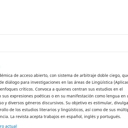
s
démica de acceso abierto, con sistema de arbitraje doble ciego, qu
de diálogo para investigaciones en las áreas de Lingüística (Aplica
 enfoques críticos. Convoca a quienes centran sus estudios en el
n sus expresiones poéticas o en su manifestación como lengua en 
so y diversos géneros discursivos. Su objetivo es estimular, divulga
rollo de los estudios literarios y lingüísticos, así como de sus múlti
cia. La revista acepta trabajos en español, inglés y portugués.
o actual