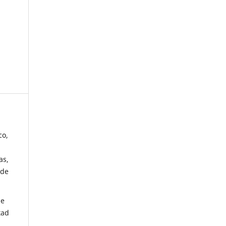
co,
as,
 de
de
tad