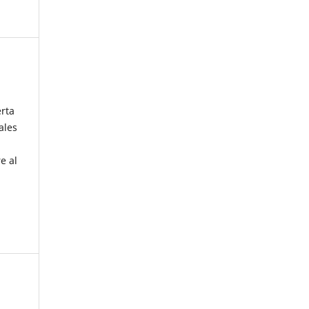
erta
ales
e al