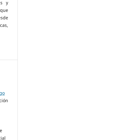
as y
 que
esde
cas,
ago
ción
de
ial