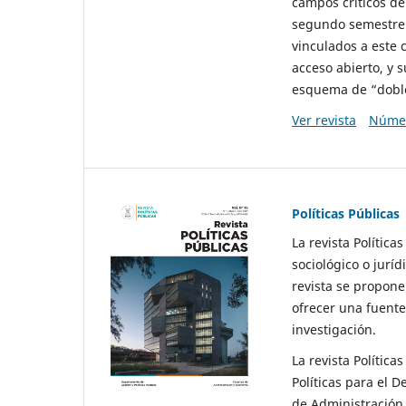
campos críticos de
segundo semestre 
vinculados a este 
acceso abierto, y 
esquema de “doble 
Ver revista
Númer
Políticas Públicas
La revista Política
sociológico o juríd
revista se propone 
ofrecer una fuente
investigación.
La revista Política
Políticas para el D
de Administración 