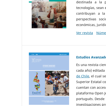
destinada a la p
tecnologías, sean
contribuyan a la
perspectivas socio
económicas, jurídic
Ver revista
Númer
Estudios Avanzad
Es una revista cie
cada año) editada 
de Chile
, el cual s
Superior Estatal co
cuentan con acceso
plataforma Open Jo
portugués. Desde 1
investigaciones pr