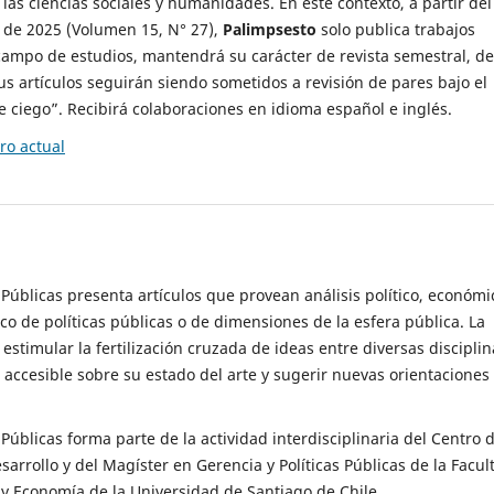
 las ciencias sociales y humanidades. En este contexto, a partir del
de 2025 (Volumen 15, N° 27),
Palimpsesto
solo publica trabajos
campo de estudios, mantendrá su carácter de revista semestral, de
sus artículos seguirán siendo sometidos a revisión de pares bajo el
ciego”. Recibirá colaboraciones en idioma español e inglés.
o actual
s Públicas presenta artículos que provean análisis político, económi
ico de políticas públicas o de dimensiones de la esfera pública. La
estimular la fertilización cruzada de ideas entre diversas disciplin
 accesible sobre su estado del arte y sugerir nuevas orientaciones
s Públicas forma parte de la actividad interdisciplinaria del Centro 
esarrollo y del Magíster en Gerencia y Políticas Públicas de la Facul
y Economía de la Universidad de Santiago de Chile.