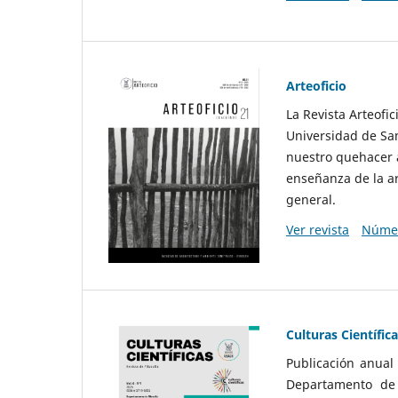
Arteoficio
La Revista Arteofi
Universidad de San
nuestro quehacer a
enseñanza de la ar
general.
Ver revista
Númer
Culturas Científic
Publicación anual
Departamento de F