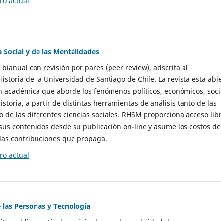
o actual
a Social y de las Mentalidades
 bianual con revisión por pares (peer review), adscrita al
storia de la Universidad de Santiago de Chile. La revista esta abi
n académica que aborde los fenómenos políticos, económicos, soci
historia, a partir de distintas herramientas de análisis tanto de las
e las diferentes ciencias sociales. RHSM proporciona acceso libr
sus contenidos desde su publicación on-line y asume los costos de
las contribuciones que propaga.
o actual
e las Personas y Tecnología