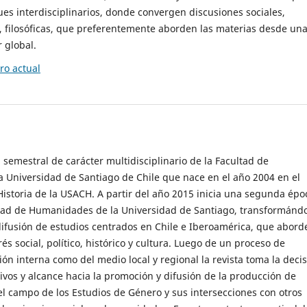
es interdisciplinarios, donde convergen discusiones sociales,
cas, filosóficas, que preferentemente aborden las materias desde un
 global.
o actual
 semestral de carácter multidisciplinario de la Facultad de
 Universidad de Santiago de Chile que nace en el año 2004 en el
storia de la USACH. A partir del año 2015 inicia una segunda épo
ultad de Humanidades de la Universidad de Santiago, transformánd
ifusión de estudios centrados en Chile e Iberoamérica, que abord
s social, político, histórico y cultura. Luego de un proceso de
ión interna como del medio local y regional la revista toma la deci
tivos y alcance hacia la promoción y difusión de la producción de
l campo de los Estudios de Género y sus intersecciones con otros