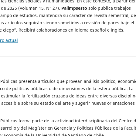
 las ciencias sociales y humanidades. En este contexto, a partir del
de 2025 (Volumen 15, N° 27),
Palimpsesto
solo publica trabajos
campo de estudios, mantendrá su carácter de revista semestral, de
sus artículos seguirán siendo sometidos a revisión de pares bajo el
ciego”. Recibirá colaboraciones en idioma español e inglés.
o actual
s Públicas presenta artículos que provean análisis político, económi
ico de políticas públicas o de dimensiones de la esfera pública. La
estimular la fertilización cruzada de ideas entre diversas disciplin
 accesible sobre su estado del arte y sugerir nuevas orientaciones
s Públicas forma parte de la actividad interdisciplinaria del Centro 
esarrollo y del Magíster en Gerencia y Políticas Públicas de la Facul
y Economía de la Universidad de Santiago de Chile.