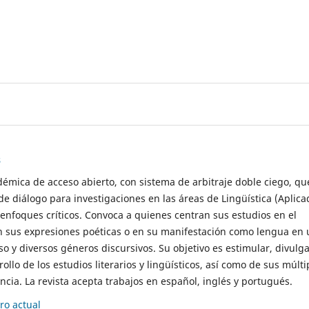
s
démica de acceso abierto, con sistema de arbitraje doble ciego, qu
de diálogo para investigaciones en las áreas de Lingüística (Aplica
 enfoques críticos. Convoca a quienes centran sus estudios en el
n sus expresiones poéticas o en su manifestación como lengua en 
so y diversos géneros discursivos. Su objetivo es estimular, divulga
rollo de los estudios literarios y lingüísticos, así como de sus múlti
cia. La revista acepta trabajos en español, inglés y portugués.
o actual