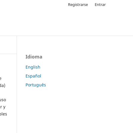
Registrarse
Entrar
Idioma
English
Español
e
Português
da)
uso
r y
ples