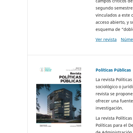
campos críticos de
segundo semestre 
vinculados a este 
acceso abierto, y 
esquema de “doble 
Ver revista
Númer
Políticas Públicas
La revista Política
sociológico o juríd
revista se propone 
ofrecer una fuente
investigación.
La revista Política
Políticas para el D
de Administración 