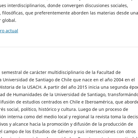
es interdisciplinarios, donde convergen discusiones sociales,
cas, filosóficas, que preferentemente aborden las materias desde un
 global.
o actual
 semestral de carácter multidisciplinario de la Facultad de
 Universidad de Santiago de Chile que nace en el año 2004 en el
storia de la USACH. A partir del año 2015 inicia una segunda épo
ultad de Humanidades de la Universidad de Santiago, transformánd
ifusión de estudios centrados en Chile e Iberoamérica, que abord
s social, político, histórico y cultura. Luego de un proceso de
ión interna como del medio local y regional la revista toma la deci
tivos y alcance hacia la promoción y difusión de la producción de
l campo de los Estudios de Género y sus intersecciones con otros