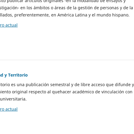
to publicar artículos originales -en la modalidad de ensayos y
stigación- en los ámbitos o áreas de la gestión de personas y de la
llados, preferentemente, en América Latina y el mundo hispano.
o actual
d y Territorio
itorio es una publicación semestral y de libre acceso que difunde y
ento original respecto al quehacer académico de vinculación con 
universitaria.
o actual