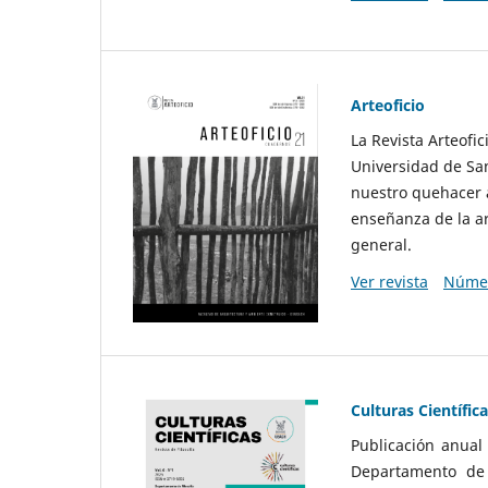
Arteoficio
La Revista Arteofi
Universidad de San
nuestro quehacer a
enseñanza de la ar
general.
Ver revista
Númer
Culturas Científic
Publicación anual
Departamento de F