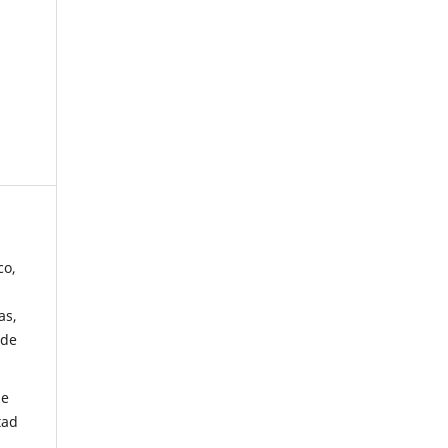
co,
as,
 de
de
tad