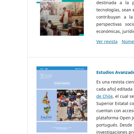
destinada a la p
tecnologías, sean
contribuyan a la
perspectivas socio
económicas, jurídic
Ver revista
Númer
Estudios Avanzad
Es una revista cie
cada año) editada 
de Chile
, el cual s
Superior Estatal co
cuentan con acceso
plataforma Open Jo
portugués. Desde 1
investigaciones pr