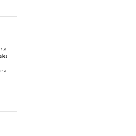
erta
ales
e al