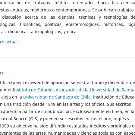
ublicación de trabajos inéditos orientados hacia las cienci
 estas antiguas, modernas o contemporáneas. Se publican trabajos
 discusión acerca de las ciencias, técnicas y tecnologías d
lógicas, filosóficas, políticas, epistemológicas, históricas, lógi
as, didácticas, antropológicas, y éticas.
o actual
os
ntífica (peer reviewed) de aparición semestral (junio y diciembre de
por el
Instituto de Estudios Avanzados de la Universidad de Santi
e aloja en la
Universidad de Santiago de Chile
, institución de Educa
n una tradición desde 1849 en las artes y los oficios. Sus escritos
 abierto a partir de su publicación, exclusivamente en línea, en la
urnal Source (OJS) y pueden ser escritos en castellano, inglés y
999 su objetivo ha sido difundir resultados inéditos y originales 
ovenientes de las artes, humanidades y ciencias sociales con espec