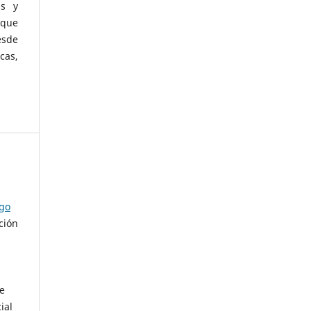
as y
 que
esde
cas,
ago
ción
de
ial