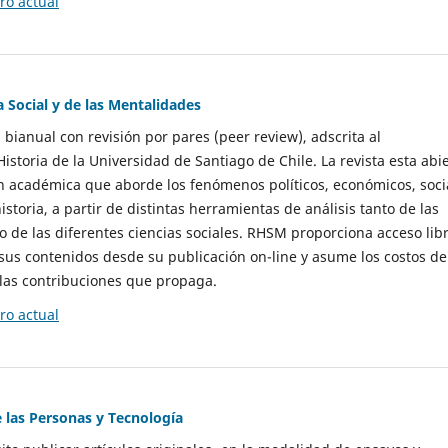
o actual
a Social y de las Mentalidades
 bianual con revisión por pares (peer review), adscrita al
storia de la Universidad de Santiago de Chile. La revista esta abi
n académica que aborde los fenómenos políticos, económicos, soci
historia, a partir de distintas herramientas de análisis tanto de las
e las diferentes ciencias sociales. RHSM proporciona acceso libr
sus contenidos desde su publicación on-line y asume los costos de
las contribuciones que propaga.
o actual
e las Personas y Tecnología