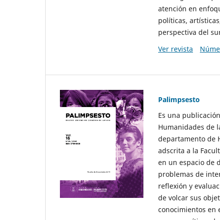
atención en enfoqu
políticas, artísti
perspectiva del sur
Ver revista
Númer
Palimpsesto
Es una publicación
Humanidades de la
departamento de Hi
adscrita a la Fac
en un espacio de d
problemas de interé
reflexión y evaluac
de volcar sus obje
conocimientos en e