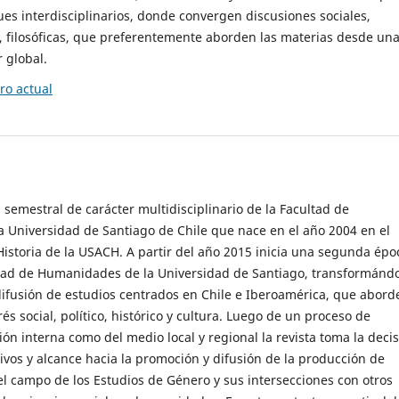
es interdisciplinarios, donde convergen discusiones sociales,
cas, filosóficas, que preferentemente aborden las materias desde un
 global.
o actual
 semestral de carácter multidisciplinario de la Facultad de
 Universidad de Santiago de Chile que nace en el año 2004 en el
storia de la USACH. A partir del año 2015 inicia una segunda épo
ultad de Humanidades de la Universidad de Santiago, transformánd
ifusión de estudios centrados en Chile e Iberoamérica, que abord
s social, político, histórico y cultura. Luego de un proceso de
ión interna como del medio local y regional la revista toma la deci
tivos y alcance hacia la promoción y difusión de la producción de
l campo de los Estudios de Género y sus intersecciones con otros