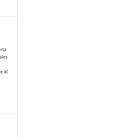
erta
ales
e al