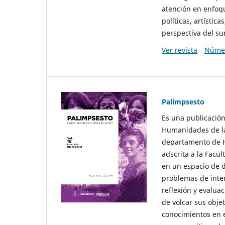
atención en enfoqu
políticas, artísti
perspectiva del sur
Ver revista
Númer
Palimpsesto
Es una publicación
Humanidades de la
departamento de Hi
adscrita a la Fac
en un espacio de d
problemas de interé
reflexión y evaluac
de volcar sus obje
conocimientos en e