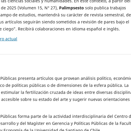
 las ciencias sociales y humanidades. En este contexto, a partir del
de 2025 (Volumen 15, N° 27),
Palimpsesto
solo publica trabajos
campo de estudios, mantendrá su carácter de revista semestral, de
sus artículos seguirán siendo sometidos a revisión de pares bajo el
ciego”. Recibirá colaboraciones en idioma español e inglés.
o actual
s Públicas presenta artículos que provean análisis político, económi
ico de políticas públicas o de dimensiones de la esfera pública. La
estimular la fertilización cruzada de ideas entre diversas disciplin
 accesible sobre su estado del arte y sugerir nuevas orientaciones
s Públicas forma parte de la actividad interdisciplinaria del Centro 
esarrollo y del Magíster en Gerencia y Políticas Públicas de la Facul
y Economía de la Universidad de Santiago de Chile.