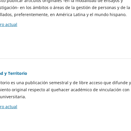
to publicar artículos originales -en la modalidad de ensayos y
stigación- en los ámbitos o áreas de la gestión de personas y de la
llados, preferentemente, en América Latina y el mundo hispano.
o actual
d y Territorio
itorio es una publicación semestral y de libre acceso que difunde y
ento original respecto al quehacer académico de vinculación con 
universitaria.
o actual