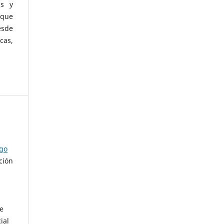
as y
 que
esde
cas,
ago
ción
de
ial