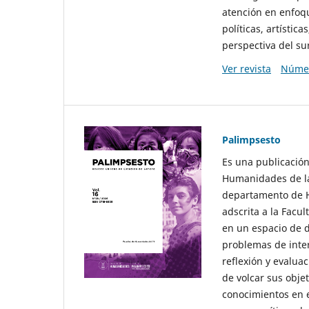
atención en enfoqu
políticas, artísti
perspectiva del sur
Ver revista
Númer
Palimpsesto
Es una publicación
Humanidades de la
departamento de Hi
adscrita a la Fac
en un espacio de d
problemas de interé
reflexión y evaluac
de volcar sus obje
conocimientos en e