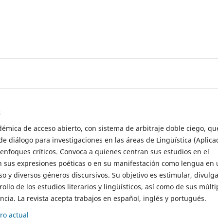
s
démica de acceso abierto, con sistema de arbitraje doble ciego, qu
de diálogo para investigaciones en las áreas de Lingüística (Aplica
 enfoques críticos. Convoca a quienes centran sus estudios en el
n sus expresiones poéticas o en su manifestación como lengua en 
so y diversos géneros discursivos. Su objetivo es estimular, divulga
rollo de los estudios literarios y lingüísticos, así como de sus múlti
cia. La revista acepta trabajos en español, inglés y portugués.
o actual