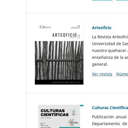
Arteoficio
La Revista Arteofi
Universidad de San
nuestro quehacer a
enseñanza de la ar
general.
Ver revista
Númer
Culturas Científic
Publicación anual
Departamento de F