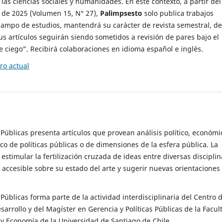
 las ciencias sociales y humanidades. En este contexto, a partir del
de 2025 (Volumen 15, N° 27),
Palimpsesto
solo publica trabajos
campo de estudios, mantendrá su carácter de revista semestral, de
sus artículos seguirán siendo sometidos a revisión de pares bajo el
ciego”. Recibirá colaboraciones en idioma español e inglés.
o actual
s Públicas presenta artículos que provean análisis político, económi
ico de políticas públicas o de dimensiones de la esfera pública. La
estimular la fertilización cruzada de ideas entre diversas disciplin
 accesible sobre su estado del arte y sugerir nuevas orientaciones
s Públicas forma parte de la actividad interdisciplinaria del Centro 
esarrollo y del Magíster en Gerencia y Políticas Públicas de la Facul
y Economía de la Universidad de Santiago de Chile.