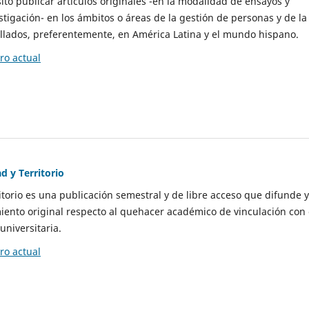
to publicar artículos originales -en la modalidad de ensayos y
stigación- en los ámbitos o áreas de la gestión de personas y de la
llados, preferentemente, en América Latina y el mundo hispano.
o actual
d y Territorio
itorio es una publicación semestral y de libre acceso que difunde y
ento original respecto al quehacer académico de vinculación con 
universitaria.
o actual