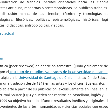
ublicación de trabajos inéditos orientados hacia las cienci
 estas antiguas, modernas o contemporáneas. Se publican trabajos
 discusión acerca de las ciencias, técnicas y tecnologías d
lógicas, filosóficas, políticas, epistemológicas, históricas, lógi
as, didácticas, antropológicas, y éticas.
o actual
os
ntífica (peer reviewed) de aparición semestral (junio y diciembre de
por el
Instituto de Estudios Avanzados de la Universidad de Santi
e aloja en la
Universidad de Santiago de Chile
, institución de Educa
n una tradición desde 1849 en las artes y los oficios. Sus escritos
 abierto a partir de su publicación, exclusivamente en línea, en la
urnal Source (OJS) y pueden ser escritos en castellano, inglés y
999 su objetivo ha sido difundir resultados inéditos y originales 
ovenientes de las artes, humanidades y ciencias sociales con espec