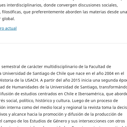
es interdisciplinarios, donde convergen discusiones sociales,
cas, filosóficas, que preferentemente aborden las materias desde un
 global.
o actual
 semestral de carácter multidisciplinario de la Facultad de
 Universidad de Santiago de Chile que nace en el año 2004 en el
storia de la USACH. A partir del año 2015 inicia una segunda épo
ultad de Humanidades de la Universidad de Santiago, transformánd
ifusión de estudios centrados en Chile e Iberoamérica, que abord
s social, político, histórico y cultura. Luego de un proceso de
ión interna como del medio local y regional la revista toma la deci
tivos y alcance hacia la promoción y difusión de la producción de
l campo de los Estudios de Género y sus intersecciones con otros