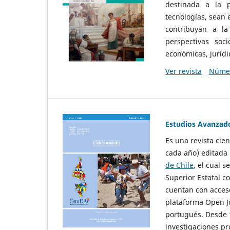
destinada a la p
tecnologías, sean
contribuyan a la
perspectivas socio
económicas, jurídic
Ver revista
Númer
Estudios Avanzad
Es una revista cie
cada año) editada 
de Chile
, el cual s
Superior Estatal co
cuentan con acceso
plataforma Open Jo
portugués. Desde 1
investigaciones pr