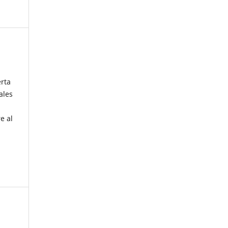
erta
ales
e al