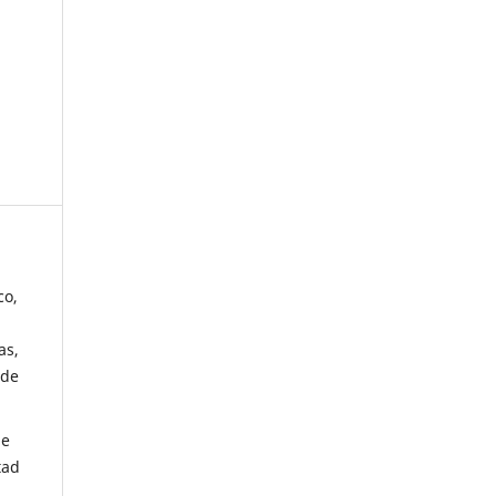
co,
as,
 de
de
tad