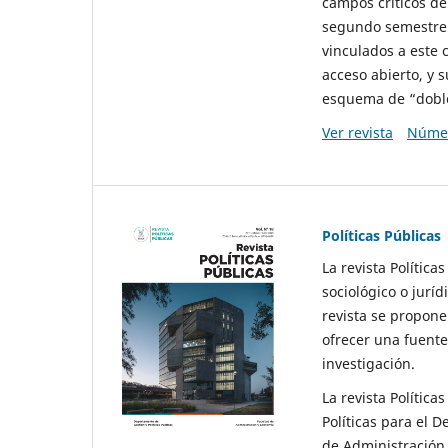
campos críticos de
segundo semestre 
vinculados a este 
acceso abierto, y 
esquema de “doble 
Ver revista
Númer
Políticas Públicas
La revista Política
sociológico o juríd
revista se propone 
ofrecer una fuente
investigación.
La revista Política
Políticas para el D
de Administración 