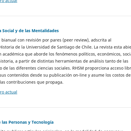
o actual
a Social y de las Mentalidades
 bianual con revisión por pares (peer review), adscrita al
storia de la Universidad de Santiago de Chile. La revista esta abi
n académica que aborde los fenómenos políticos, económicos, soci
historia, a partir de distintas herramientas de análisis tanto de las
e las diferentes ciencias sociales. RHSM proporciona acceso libr
sus contenidos desde su publicación on-line y asume los costos de
las contribuciones que propaga.
o actual
e las Personas y Tecnología