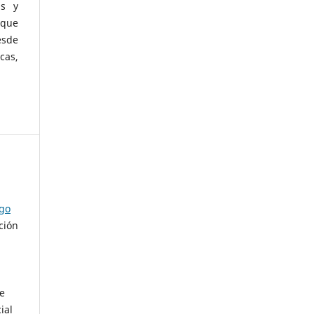
as y
 que
esde
cas,
ago
ción
de
ial