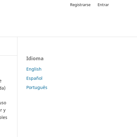
Registrarse
Entrar
Idioma
English
Español
e
Português
da)
uso
r y
ples