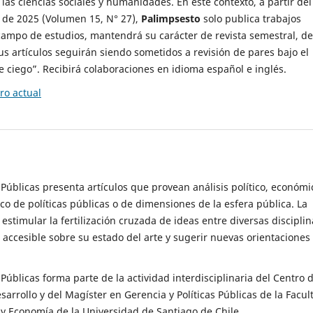
 las ciencias sociales y humanidades. En este contexto, a partir del
de 2025 (Volumen 15, N° 27),
Palimpsesto
solo publica trabajos
campo de estudios, mantendrá su carácter de revista semestral, de
sus artículos seguirán siendo sometidos a revisión de pares bajo el
ciego”. Recibirá colaboraciones en idioma español e inglés.
o actual
s Públicas presenta artículos que provean análisis político, económi
ico de políticas públicas o de dimensiones de la esfera pública. La
estimular la fertilización cruzada de ideas entre diversas disciplin
 accesible sobre su estado del arte y sugerir nuevas orientaciones
s Públicas forma parte de la actividad interdisciplinaria del Centro 
esarrollo y del Magíster en Gerencia y Políticas Públicas de la Facul
y Economía de la Universidad de Santiago de Chile.