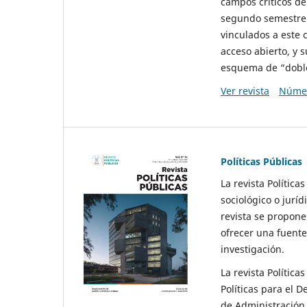
campos críticos de
segundo semestre 
vinculados a este 
acceso abierto, y 
esquema de “doble 
Ver revista
Númer
Políticas Públicas
La revista Política
sociológico o juríd
revista se propone 
ofrecer una fuente
investigación.
La revista Política
Políticas para el D
de Administración 