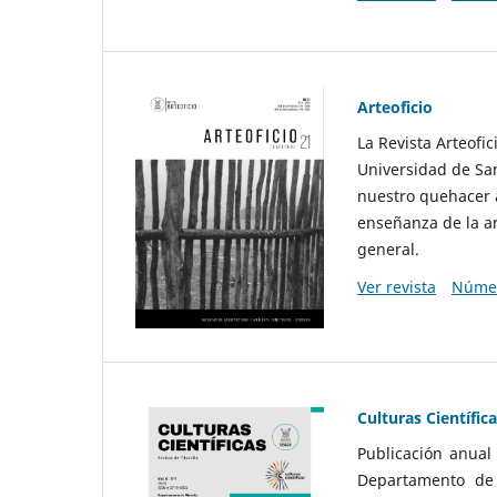
Arteoficio
La Revista Arteofi
Universidad de San
nuestro quehacer a
enseñanza de la ar
general.
Ver revista
Númer
Culturas Científic
Publicación anual
Departamento de F