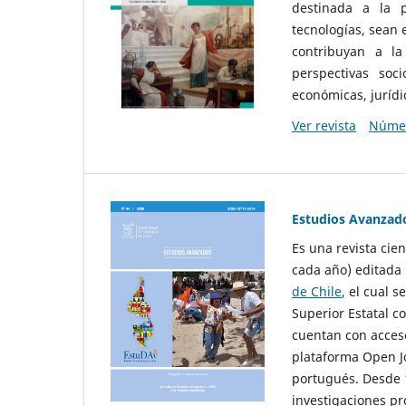
destinada a la p
tecnologías, sean
contribuyan a la
perspectivas socio
económicas, jurídic
Ver revista
Númer
Estudios Avanzad
Es una revista cie
cada año) editada 
de Chile
, el cual s
Superior Estatal co
cuentan con acceso
plataforma Open Jo
portugués. Desde 1
investigaciones pr