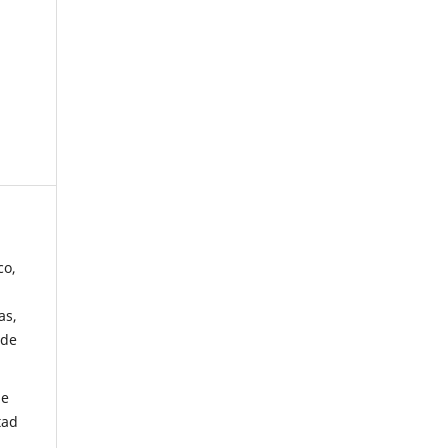
co,
as,
 de
de
tad