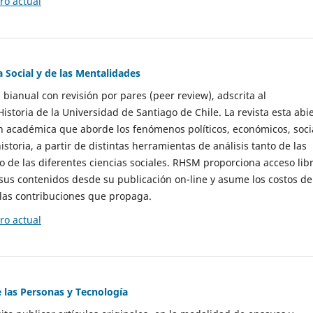
o actual
a Social y de las Mentalidades
 bianual con revisión por pares (peer review), adscrita al
storia de la Universidad de Santiago de Chile. La revista esta abi
n académica que aborde los fenómenos políticos, económicos, soci
historia, a partir de distintas herramientas de análisis tanto de las
e las diferentes ciencias sociales. RHSM proporciona acceso libr
sus contenidos desde su publicación on-line y asume los costos de
las contribuciones que propaga.
o actual
e las Personas y Tecnología