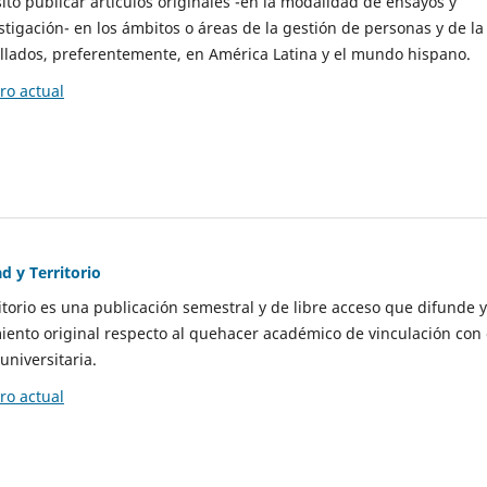
to publicar artículos originales -en la modalidad de ensayos y
stigación- en los ámbitos o áreas de la gestión de personas y de la
llados, preferentemente, en América Latina y el mundo hispano.
o actual
d y Territorio
itorio es una publicación semestral y de libre acceso que difunde y
ento original respecto al quehacer académico de vinculación con 
universitaria.
o actual