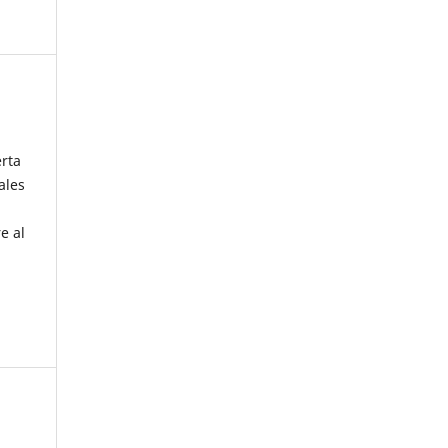
erta
ales
e al