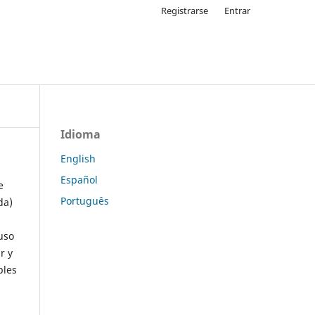
Registrarse
Entrar
Idioma
English
Español
e
Português
da)
uso
r y
ples