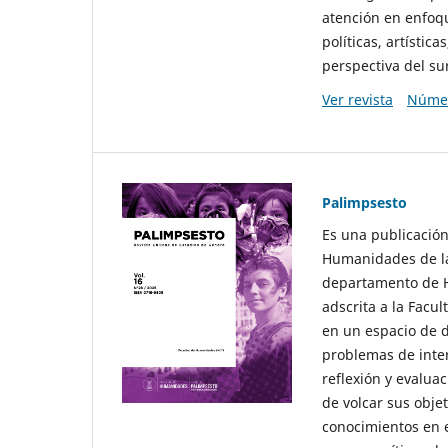
atención en enfoqu
políticas, artísti
perspectiva del sur
Ver revista
Númer
Palimpsesto
Es una publicación
Humanidades de la
departamento de Hi
adscrita a la Fac
en un espacio de d
problemas de interé
reflexión y evaluac
de volcar sus obje
conocimientos en e