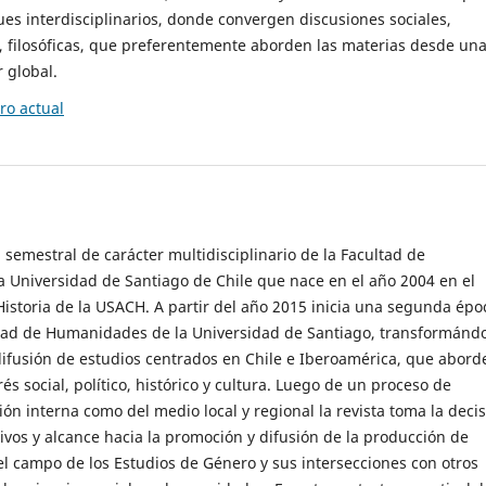
es interdisciplinarios, donde convergen discusiones sociales,
cas, filosóficas, que preferentemente aborden las materias desde un
 global.
o actual
 semestral de carácter multidisciplinario de la Facultad de
 Universidad de Santiago de Chile que nace en el año 2004 en el
storia de la USACH. A partir del año 2015 inicia una segunda épo
ultad de Humanidades de la Universidad de Santiago, transformánd
ifusión de estudios centrados en Chile e Iberoamérica, que abord
s social, político, histórico y cultura. Luego de un proceso de
ión interna como del medio local y regional la revista toma la deci
tivos y alcance hacia la promoción y difusión de la producción de
l campo de los Estudios de Género y sus intersecciones con otros