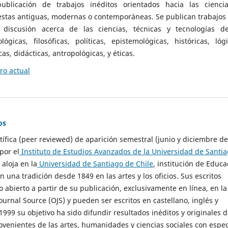
ublicación de trabajos inéditos orientados hacia las cienci
 estas antiguas, modernas o contemporáneas. Se publican trabajos
 discusión acerca de las ciencias, técnicas y tecnologías d
lógicas, filosóficas, políticas, epistemológicas, históricas, lógi
as, didácticas, antropológicas, y éticas.
o actual
os
ntífica (peer reviewed) de aparición semestral (junio y diciembre de
por el
Instituto de Estudios Avanzados de la Universidad de Santi
e aloja en la
Universidad de Santiago de Chile
, institución de Educa
n una tradición desde 1849 en las artes y los oficios. Sus escritos
 abierto a partir de su publicación, exclusivamente en línea, en la
urnal Source (OJS) y pueden ser escritos en castellano, inglés y
999 su objetivo ha sido difundir resultados inéditos y originales 
ovenientes de las artes, humanidades y ciencias sociales con espec