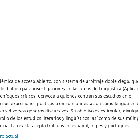
s
démica de acceso abierto, con sistema de arbitraje doble ciego, qu
de diálogo para investigaciones en las áreas de Lingüística (Aplica
 enfoques críticos. Convoca a quienes centran sus estudios en el
n sus expresiones poéticas o en su manifestación como lengua en 
so y diversos géneros discursivos. Su objetivo es estimular, divulga
rollo de los estudios literarios y lingüísticos, así como de sus múlti
cia. La revista acepta trabajos en español, inglés y portugués.
o actual