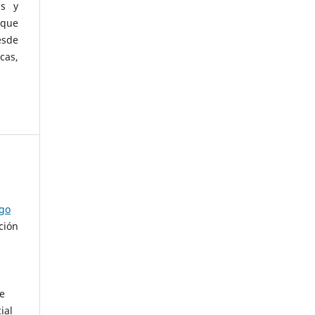
as y
 que
esde
cas,
ago
ción
de
ial