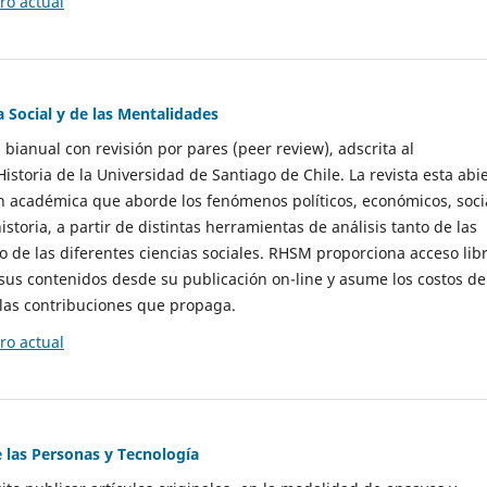
o actual
a Social y de las Mentalidades
 bianual con revisión por pares (peer review), adscrita al
storia de la Universidad de Santiago de Chile. La revista esta abi
n académica que aborde los fenómenos políticos, económicos, soci
historia, a partir de distintas herramientas de análisis tanto de las
e las diferentes ciencias sociales. RHSM proporciona acceso libr
sus contenidos desde su publicación on-line y asume los costos de
las contribuciones que propaga.
o actual
e las Personas y Tecnología