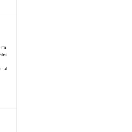
erta
ales
e al