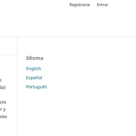
Registrarse
Entrar
Idioma
English
Español
e
Português
da)
uso
r y
ples