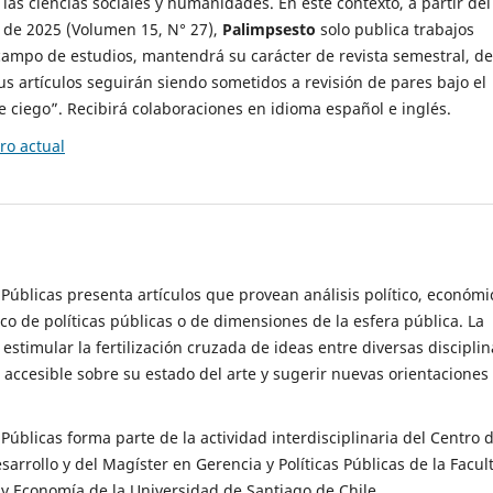
 las ciencias sociales y humanidades. En este contexto, a partir del
de 2025 (Volumen 15, N° 27),
Palimpsesto
solo publica trabajos
campo de estudios, mantendrá su carácter de revista semestral, de
sus artículos seguirán siendo sometidos a revisión de pares bajo el
ciego”. Recibirá colaboraciones en idioma español e inglés.
o actual
s Públicas presenta artículos que provean análisis político, económi
ico de políticas públicas o de dimensiones de la esfera pública. La
estimular la fertilización cruzada de ideas entre diversas disciplin
 accesible sobre su estado del arte y sugerir nuevas orientaciones
s Públicas forma parte de la actividad interdisciplinaria del Centro 
esarrollo y del Magíster en Gerencia y Políticas Públicas de la Facul
y Economía de la Universidad de Santiago de Chile.