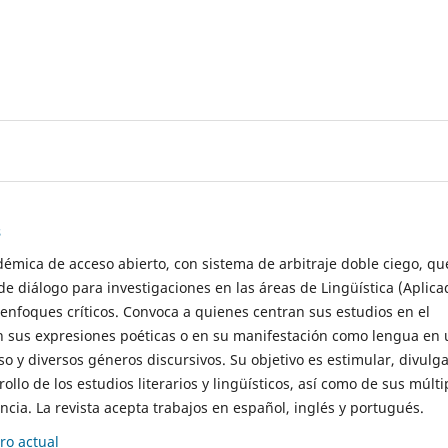
s
démica de acceso abierto, con sistema de arbitraje doble ciego, qu
de diálogo para investigaciones en las áreas de Lingüística (Aplica
 enfoques críticos. Convoca a quienes centran sus estudios en el
n sus expresiones poéticas o en su manifestación como lengua en 
so y diversos géneros discursivos. Su objetivo es estimular, divulga
rollo de los estudios literarios y lingüísticos, así como de sus múlti
cia. La revista acepta trabajos en español, inglés y portugués.
o actual