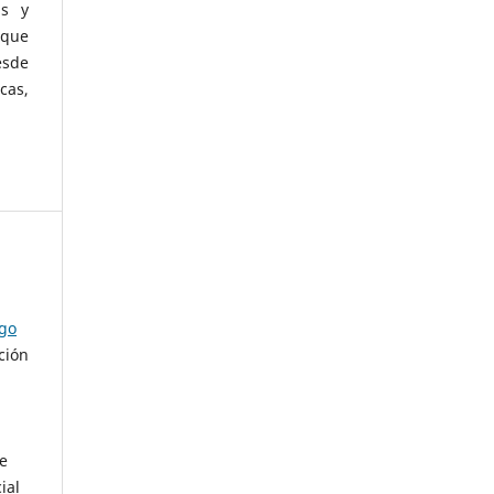
as y
 que
esde
cas,
ago
ción
de
ial