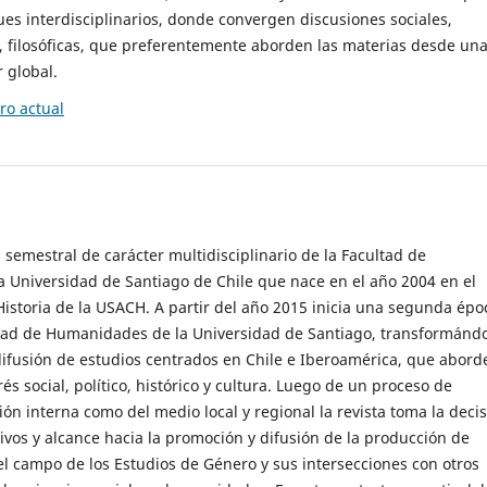
es interdisciplinarios, donde convergen discusiones sociales,
cas, filosóficas, que preferentemente aborden las materias desde un
 global.
o actual
 semestral de carácter multidisciplinario de la Facultad de
 Universidad de Santiago de Chile que nace en el año 2004 en el
storia de la USACH. A partir del año 2015 inicia una segunda épo
ultad de Humanidades de la Universidad de Santiago, transformánd
ifusión de estudios centrados en Chile e Iberoamérica, que abord
s social, político, histórico y cultura. Luego de un proceso de
ión interna como del medio local y regional la revista toma la deci
tivos y alcance hacia la promoción y difusión de la producción de
l campo de los Estudios de Género y sus intersecciones con otros