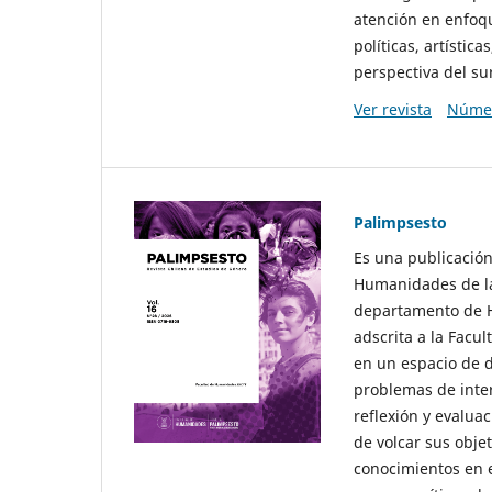
atención en enfoqu
políticas, artísti
perspectiva del sur
Ver revista
Númer
Palimpsesto
Es una publicación
Humanidades de la
departamento de Hi
adscrita a la Fac
en un espacio de d
problemas de interé
reflexión y evaluac
de volcar sus obje
conocimientos en e