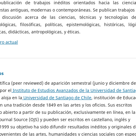
ublicación de trabajos inéditos orientados hacia las cienci
 estas antiguas, modernas o contemporáneas. Se publican trabajos
 discusión acerca de las ciencias, técnicas y tecnologías d
lógicas, filosóficas, políticas, epistemológicas, históricas, lógi
as, didácticas, antropológicas, y éticas.
o actual
os
ntífica (peer reviewed) de aparición semestral (junio y diciembre de
por el
Instituto de Estudios Avanzados de la Universidad de Santi
e aloja en la
Universidad de Santiago de Chile
, institución de Educa
n una tradición desde 1849 en las artes y los oficios. Sus escritos
 abierto a partir de su publicación, exclusivamente en línea, en la
urnal Source (OJS) y pueden ser escritos en castellano, inglés y
999 su objetivo ha sido difundir resultados inéditos y originales 
ovenientes de las artes, humanidades y ciencias sociales con espec