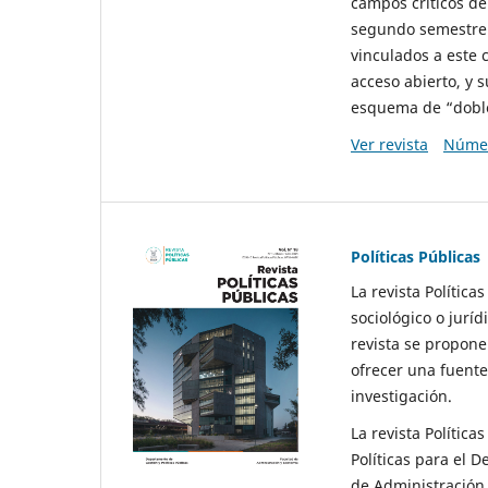
campos críticos de
segundo semestre 
vinculados a este 
acceso abierto, y 
esquema de “doble 
Ver revista
Númer
Políticas Públicas
La revista Política
sociológico o juríd
revista se propone 
ofrecer una fuente
investigación.
La revista Política
Políticas para el D
de Administración 