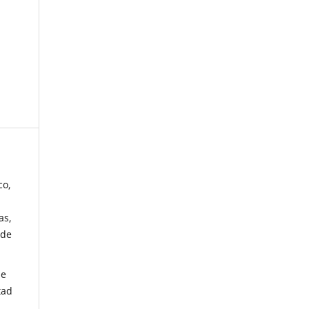
co,
as,
 de
de
tad