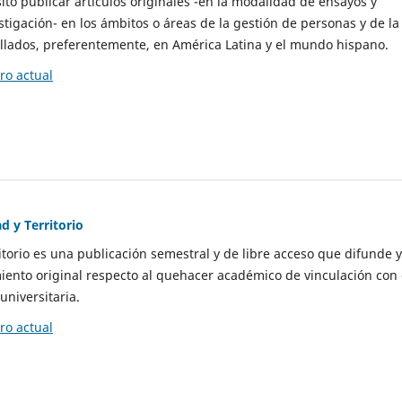
to publicar artículos originales -en la modalidad de ensayos y
stigación- en los ámbitos o áreas de la gestión de personas y de la
llados, preferentemente, en América Latina y el mundo hispano.
o actual
d y Territorio
itorio es una publicación semestral y de libre acceso que difunde y
ento original respecto al quehacer académico de vinculación con 
universitaria.
o actual