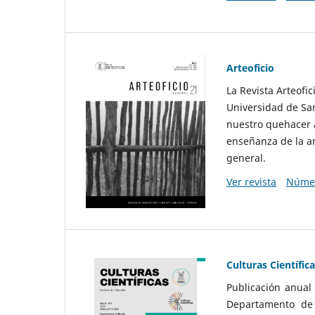
Arteoficio
La Revista Arteofi
Universidad de San
nuestro quehacer a
enseñanza de la ar
general.
Ver revista
Númer
Culturas Científic
Publicación anual
Departamento de F