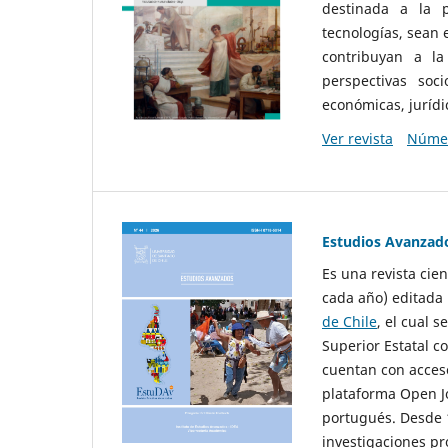
destinada a la p
tecnologías, sean
contribuyan a la
perspectivas socio
económicas, jurídic
Ver revista
Númer
Estudios Avanzad
Es una revista cie
cada año) editada 
de Chile
, el cual s
Superior Estatal co
cuentan con acceso
plataforma Open Jo
portugués. Desde 1
investigaciones pr