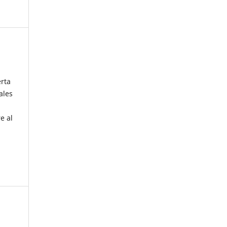
erta
ales
e al