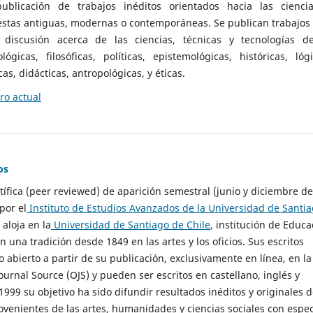
ublicación de trabajos inéditos orientados hacia las cienci
 estas antiguas, modernas o contemporáneas. Se publican trabajos
 discusión acerca de las ciencias, técnicas y tecnologías d
lógicas, filosóficas, políticas, epistemológicas, históricas, lógi
as, didácticas, antropológicas, y éticas.
o actual
os
ntífica (peer reviewed) de aparición semestral (junio y diciembre de
por el
Instituto de Estudios Avanzados de la Universidad de Santi
e aloja en la
Universidad de Santiago de Chile
, institución de Educa
n una tradición desde 1849 en las artes y los oficios. Sus escritos
 abierto a partir de su publicación, exclusivamente en línea, en la
urnal Source (OJS) y pueden ser escritos en castellano, inglés y
999 su objetivo ha sido difundir resultados inéditos y originales 
ovenientes de las artes, humanidades y ciencias sociales con espec