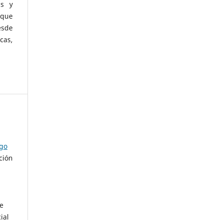
as y
 que
esde
cas,
ago
ción
de
ial