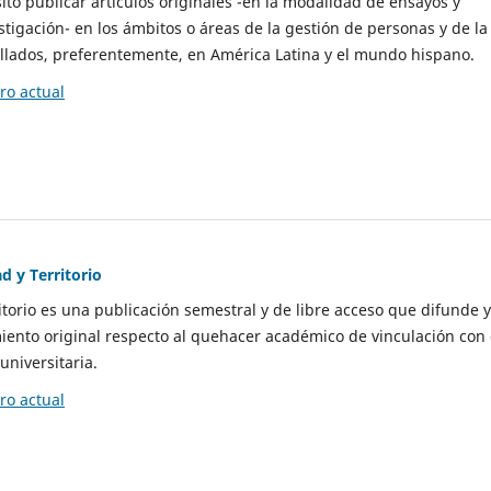
to publicar artículos originales -en la modalidad de ensayos y
stigación- en los ámbitos o áreas de la gestión de personas y de la
llados, preferentemente, en América Latina y el mundo hispano.
o actual
d y Territorio
itorio es una publicación semestral y de libre acceso que difunde y
ento original respecto al quehacer académico de vinculación con 
universitaria.
o actual