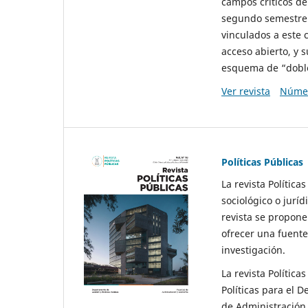
campos críticos de
segundo semestre 
vinculados a este 
acceso abierto, y 
esquema de “doble 
Ver revista
Númer
Políticas Públicas
La revista Política
sociológico o juríd
revista se propone 
ofrecer una fuente
investigación.
La revista Política
Políticas para el D
de Administración 