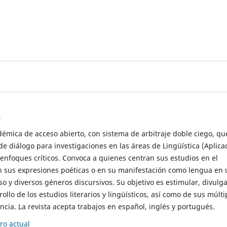
s
démica de acceso abierto, con sistema de arbitraje doble ciego, qu
de diálogo para investigaciones en las áreas de Lingüística (Aplica
 enfoques críticos. Convoca a quienes centran sus estudios en el
n sus expresiones poéticas o en su manifestación como lengua en 
so y diversos géneros discursivos. Su objetivo es estimular, divulga
rollo de los estudios literarios y lingüísticos, así como de sus múlti
cia. La revista acepta trabajos en español, inglés y portugués.
o actual