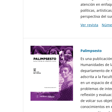
atención en enfoqu
políticas, artísti
perspectiva del sur
Ver revista
Númer
Palimpsesto
Es una publicación
Humanidades de la
departamento de Hi
adscrita a la Fac
en un espacio de d
problemas de interé
reflexión y evaluac
de volcar sus obje
conocimientos en e