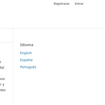
Registrarse
Entrar
Idioma
English
Español
e
Português
da)
uso
r y
ples