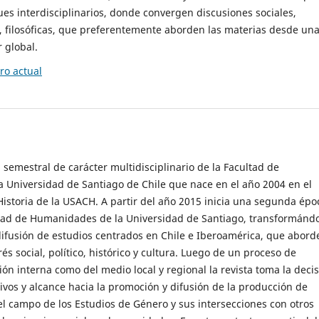
es interdisciplinarios, donde convergen discusiones sociales,
cas, filosóficas, que preferentemente aborden las materias desde un
 global.
o actual
 semestral de carácter multidisciplinario de la Facultad de
 Universidad de Santiago de Chile que nace en el año 2004 en el
storia de la USACH. A partir del año 2015 inicia una segunda épo
ultad de Humanidades de la Universidad de Santiago, transformánd
ifusión de estudios centrados en Chile e Iberoamérica, que abord
s social, político, histórico y cultura. Luego de un proceso de
ión interna como del medio local y regional la revista toma la deci
tivos y alcance hacia la promoción y difusión de la producción de
l campo de los Estudios de Género y sus intersecciones con otros