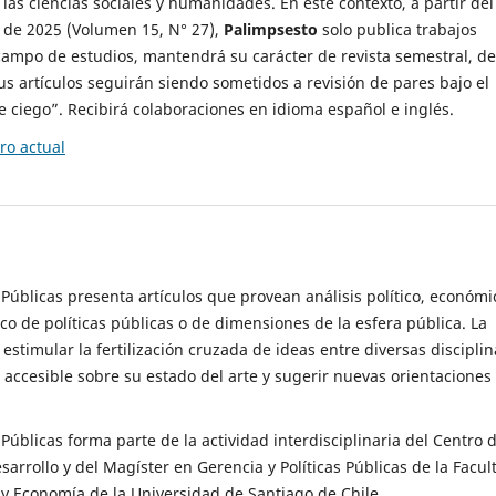
 las ciencias sociales y humanidades. En este contexto, a partir del
de 2025 (Volumen 15, N° 27),
Palimpsesto
solo publica trabajos
campo de estudios, mantendrá su carácter de revista semestral, de
sus artículos seguirán siendo sometidos a revisión de pares bajo el
ciego”. Recibirá colaboraciones en idioma español e inglés.
o actual
s Públicas presenta artículos que provean análisis político, económi
ico de políticas públicas o de dimensiones de la esfera pública. La
estimular la fertilización cruzada de ideas entre diversas disciplin
 accesible sobre su estado del arte y sugerir nuevas orientaciones
s Públicas forma parte de la actividad interdisciplinaria del Centro 
esarrollo y del Magíster en Gerencia y Políticas Públicas de la Facul
y Economía de la Universidad de Santiago de Chile.