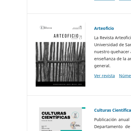
Arteoficio
La Revista Arteofi
Universidad de San
nuestro quehacer a
enseñanza de la ar
general.
Ver revista
Númer
Culturas Científic
Publicación anual
Departamento de F