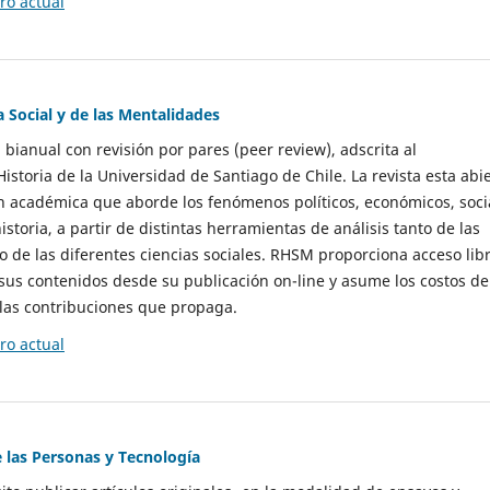
o actual
a Social y de las Mentalidades
 bianual con revisión por pares (peer review), adscrita al
storia de la Universidad de Santiago de Chile. La revista esta abi
n académica que aborde los fenómenos políticos, económicos, soci
historia, a partir de distintas herramientas de análisis tanto de las
e las diferentes ciencias sociales. RHSM proporciona acceso libr
sus contenidos desde su publicación on-line y asume los costos de
las contribuciones que propaga.
o actual
e las Personas y Tecnología