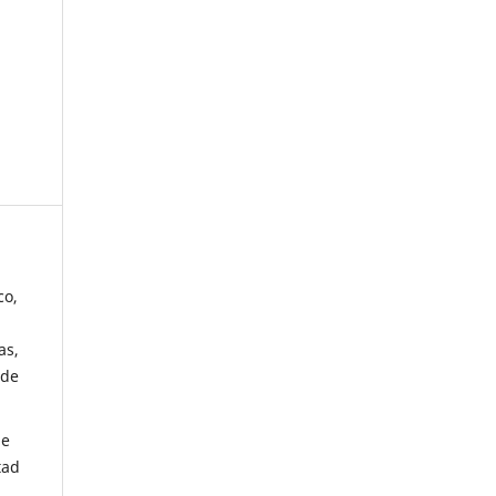
co,
as,
 de
de
tad