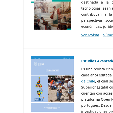
destinada a la p
tecnologías, sean
contribuyan a la
perspectivas socio
económicas, jurídic
Ver revista
Númer
Estudios Avanzad
Es una revista cie
cada año) editada 
de Chile
, el cual s
Superior Estatal co
cuentan con acceso
plataforma Open Jo
portugués. Desde 1
investigaciones pr