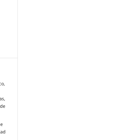
co,
as,
 de
de
tad