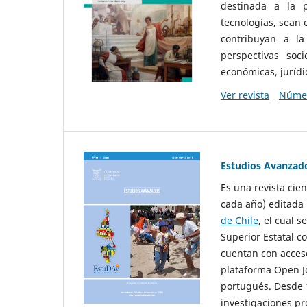
destinada a la p
tecnologías, sean
contribuyan a la
perspectivas socio
económicas, jurídic
Ver revista
Númer
Estudios Avanzad
Es una revista cie
cada año) editada 
de Chile
, el cual s
Superior Estatal co
cuentan con acceso
plataforma Open Jo
portugués. Desde 1
investigaciones pr