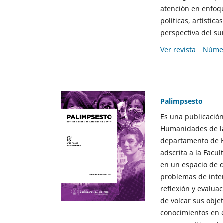
atención en enfoqu
políticas, artísti
perspectiva del sur
Ver revista
Númer
Palimpsesto
Es una publicación
Humanidades de la
departamento de Hi
adscrita a la Fac
en un espacio de d
problemas de interé
reflexión y evaluac
de volcar sus obje
conocimientos en e