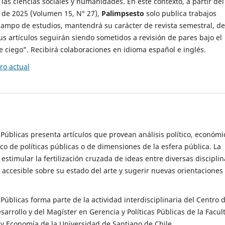
 las ciencias sociales y humanidades. En este contexto, a partir del
de 2025 (Volumen 15, N° 27),
Palimpsesto
solo publica trabajos
campo de estudios, mantendrá su carácter de revista semestral, de
sus artículos seguirán siendo sometidos a revisión de pares bajo el
ciego”. Recibirá colaboraciones en idioma español e inglés.
o actual
s Públicas presenta artículos que provean análisis político, económi
ico de políticas públicas o de dimensiones de la esfera pública. La
estimular la fertilización cruzada de ideas entre diversas disciplin
 accesible sobre su estado del arte y sugerir nuevas orientaciones
s Públicas forma parte de la actividad interdisciplinaria del Centro 
esarrollo y del Magíster en Gerencia y Políticas Públicas de la Facul
y Economía de la Universidad de Santiago de Chile.