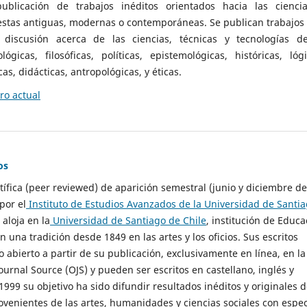
ublicación de trabajos inéditos orientados hacia las cienci
 estas antiguas, modernas o contemporáneas. Se publican trabajos
 discusión acerca de las ciencias, técnicas y tecnologías d
lógicas, filosóficas, políticas, epistemológicas, históricas, lógi
as, didácticas, antropológicas, y éticas.
o actual
os
ntífica (peer reviewed) de aparición semestral (junio y diciembre de
por el
Instituto de Estudios Avanzados de la Universidad de Santi
e aloja en la
Universidad de Santiago de Chile
, institución de Educa
n una tradición desde 1849 en las artes y los oficios. Sus escritos
 abierto a partir de su publicación, exclusivamente en línea, en la
urnal Source (OJS) y pueden ser escritos en castellano, inglés y
999 su objetivo ha sido difundir resultados inéditos y originales 
ovenientes de las artes, humanidades y ciencias sociales con espec