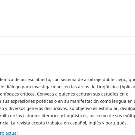
s
démica de acceso abierto, con sistema de arbitraje doble ciego, qu
de diálogo para investigaciones en las áreas de Lingüística (Aplica
 enfoques críticos. Convoca a quienes centran sus estudios en el
n sus expresiones poéticas o en su manifestación como lengua en 
so y diversos géneros discursivos. Su objetivo es estimular, divulga
rollo de los estudios literarios y lingüísticos, así como de sus múlti
cia. La revista acepta trabajos en español, inglés y portugués.
o actual