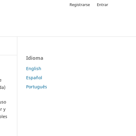
Registrarse
Entrar
Idioma
English
Español
e
Português
da)
uso
r y
ples