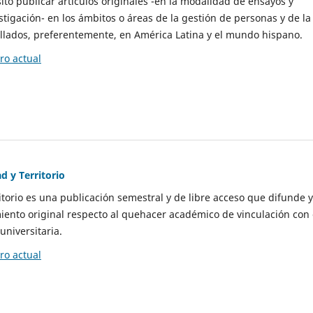
to publicar artículos originales -en la modalidad de ensayos y
stigación- en los ámbitos o áreas de la gestión de personas y de la
llados, preferentemente, en América Latina y el mundo hispano.
o actual
d y Territorio
itorio es una publicación semestral y de libre acceso que difunde y
ento original respecto al quehacer académico de vinculación con 
universitaria.
o actual