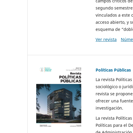
campos críticos de
segundo semestre 
vinculados a este 
acceso abierto, y 
esquema de “doble 
Ver revista
Númer
Políticas Públicas
La revista Política
sociológico o juríd
revista se propone 
ofrecer una fuente
investigación.
La revista Política
Políticas para el D
de Administración 