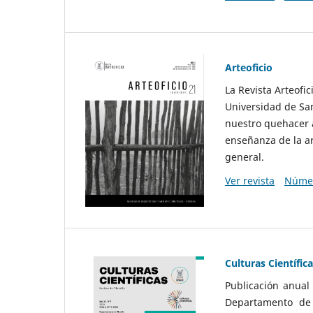
Arteoficio
La Revista Arteofi
Universidad de San
nuestro quehacer a
enseñanza de la ar
general.
Ver revista
Númer
Culturas Científic
Publicación anual
Departamento de F