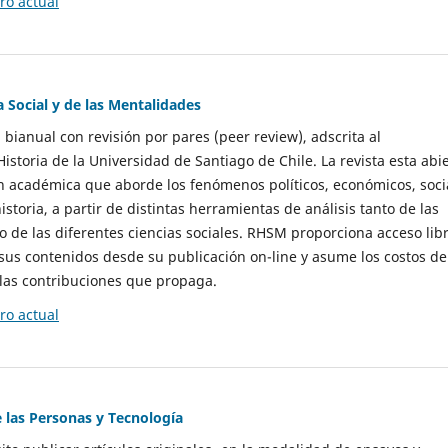
o actual
a Social y de las Mentalidades
 bianual con revisión por pares (peer review), adscrita al
storia de la Universidad de Santiago de Chile. La revista esta abi
n académica que aborde los fenómenos políticos, económicos, soci
historia, a partir de distintas herramientas de análisis tanto de las
e las diferentes ciencias sociales. RHSM proporciona acceso libr
sus contenidos desde su publicación on-line y asume los costos de
las contribuciones que propaga.
o actual
e las Personas y Tecnología