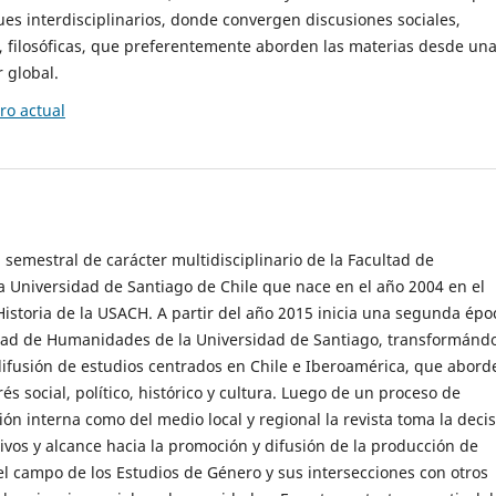
es interdisciplinarios, donde convergen discusiones sociales,
cas, filosóficas, que preferentemente aborden las materias desde un
 global.
o actual
 semestral de carácter multidisciplinario de la Facultad de
 Universidad de Santiago de Chile que nace en el año 2004 en el
storia de la USACH. A partir del año 2015 inicia una segunda épo
ultad de Humanidades de la Universidad de Santiago, transformánd
ifusión de estudios centrados en Chile e Iberoamérica, que abord
s social, político, histórico y cultura. Luego de un proceso de
ión interna como del medio local y regional la revista toma la deci
tivos y alcance hacia la promoción y difusión de la producción de
l campo de los Estudios de Género y sus intersecciones con otros