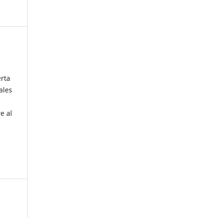
erta
ales
e al