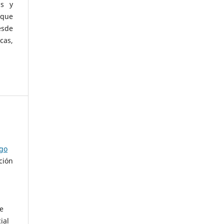
as y
 que
esde
cas,
ago
ción
de
ial