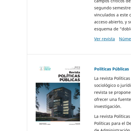
campos críticos de
segundo semestre 
vinculados a este 
acceso abierto, y 
esquema de “doble 
Ver revista
Númer
Políticas Públicas
La revista Política
sociológico o juríd
revista se propone 
ofrecer una fuente
investigación.
La revista Política
Políticas para el D
de Administración 