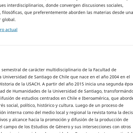
es interdisciplinarios, donde convergen discusiones sociales,
cas, filosóficas, que preferentemente aborden las materias desde un
 global.
o actual
 semestral de carácter multidisciplinario de la Facultad de
 Universidad de Santiago de Chile que nace en el año 2004 en el
storia de la USACH. A partir del año 2015 inicia una segunda épo
ultad de Humanidades de la Universidad de Santiago, transformánd
ifusión de estudios centrados en Chile e Iberoamérica, que abord
s social, político, histórico y cultura. Luego de un proceso de
ión interna como del medio local y regional la revista toma la deci
tivos y alcance hacia la promoción y difusión de la producción de
l campo de los Estudios de Género y sus intersecciones con otros