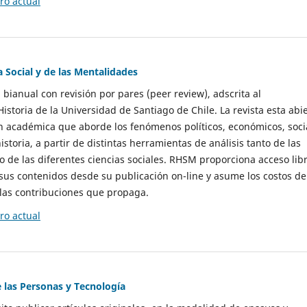
o actual
a Social y de las Mentalidades
 bianual con revisión por pares (peer review), adscrita al
storia de la Universidad de Santiago de Chile. La revista esta abi
n académica que aborde los fenómenos políticos, económicos, soci
historia, a partir de distintas herramientas de análisis tanto de las
e las diferentes ciencias sociales. RHSM proporciona acceso libr
sus contenidos desde su publicación on-line y asume los costos de
las contribuciones que propaga.
o actual
e las Personas y Tecnología