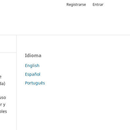
Registrarse
Entrar
Idioma
English
Español
e
Português
da)
uso
r y
ples