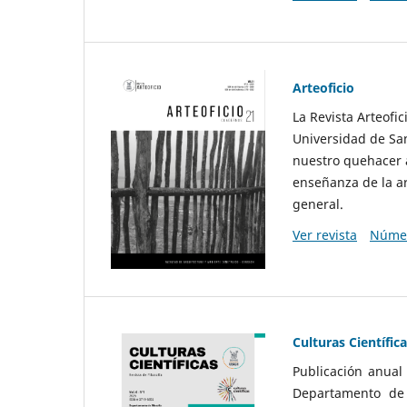
Arteoficio
La Revista Arteofi
Universidad de San
nuestro quehacer a
enseñanza de la ar
general.
Ver revista
Númer
Culturas Científic
Publicación anual
Departamento de F