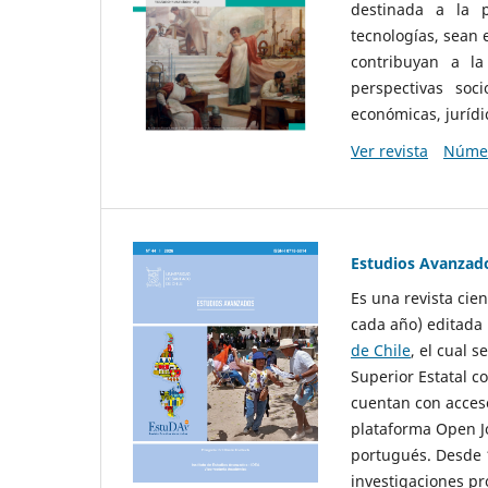
destinada a la p
tecnologías, sean
contribuyan a la
perspectivas socio
económicas, jurídic
Ver revista
Númer
Estudios Avanzad
Es una revista cie
cada año) editada 
de Chile
, el cual s
Superior Estatal co
cuentan con acceso
plataforma Open Jo
portugués. Desde 1
investigaciones pr