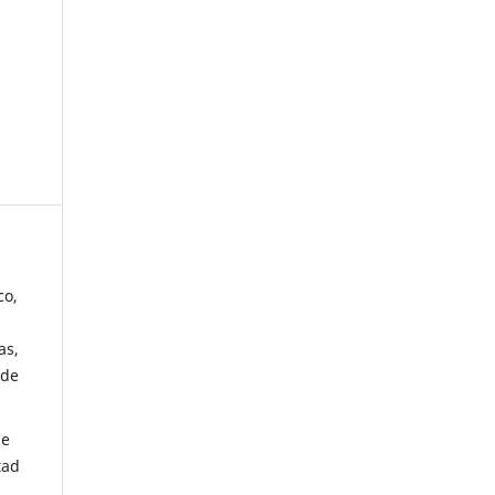
co,
as,
 de
de
tad