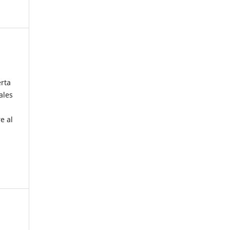
erta
ales
e al