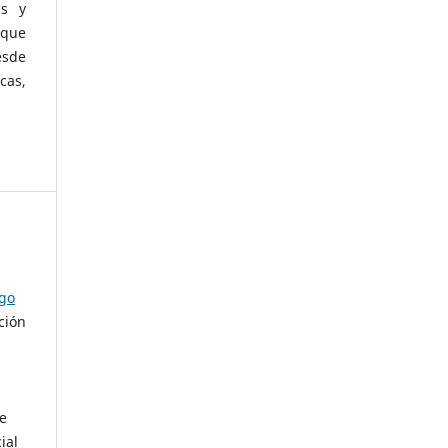
as y
 que
esde
cas,
ago
ción
de
ial