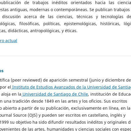
ublicación de trabajos inéditos orientados hacia las cienci
 estas antiguas, modernas o contemporáneas. Se publican trabajos
 discusión acerca de las ciencias, técnicas y tecnologías d
lógicas, filosóficas, políticas, epistemológicas, históricas, lógi
as, didácticas, antropológicas, y éticas.
o actual
os
ntífica (peer reviewed) de aparición semestral (junio y diciembre de
por el
Instituto de Estudios Avanzados de la Universidad de Santi
e aloja en la
Universidad de Santiago de Chile
, institución de Educa
n una tradición desde 1849 en las artes y los oficios. Sus escritos
 abierto a partir de su publicación, exclusivamente en línea, en la
urnal Source (OJS) y pueden ser escritos en castellano, inglés y
999 su objetivo ha sido difundir resultados inéditos y originales 
ovenientes de las artes, humanidades y ciencias sociales con espec