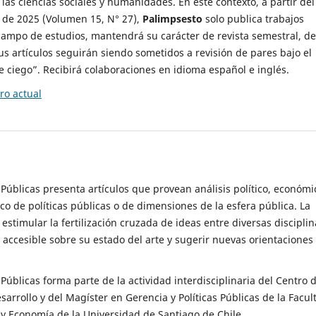
 las ciencias sociales y humanidades. En este contexto, a partir del
de 2025 (Volumen 15, N° 27),
Palimpsesto
solo publica trabajos
campo de estudios, mantendrá su carácter de revista semestral, de
sus artículos seguirán siendo sometidos a revisión de pares bajo el
ciego”. Recibirá colaboraciones en idioma español e inglés.
o actual
s Públicas presenta artículos que provean análisis político, económi
ico de políticas públicas o de dimensiones de la esfera pública. La
estimular la fertilización cruzada de ideas entre diversas disciplin
 accesible sobre su estado del arte y sugerir nuevas orientaciones
s Públicas forma parte de la actividad interdisciplinaria del Centro 
esarrollo y del Magíster en Gerencia y Políticas Públicas de la Facul
y Economía de la Universidad de Santiago de Chile.