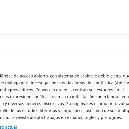
s
démica de acceso abierto, con sistema de arbitraje doble ciego, qu
de diálogo para investigaciones en las áreas de Lingüística (Aplica
 enfoques críticos. Convoca a quienes centran sus estudios en el
n sus expresiones poéticas o en su manifestación como lengua en 
so y diversos géneros discursivos. Su objetivo es estimular, divulga
rollo de los estudios literarios y lingüísticos, así como de sus múlti
cia. La revista acepta trabajos en español, inglés y portugués.
o actual