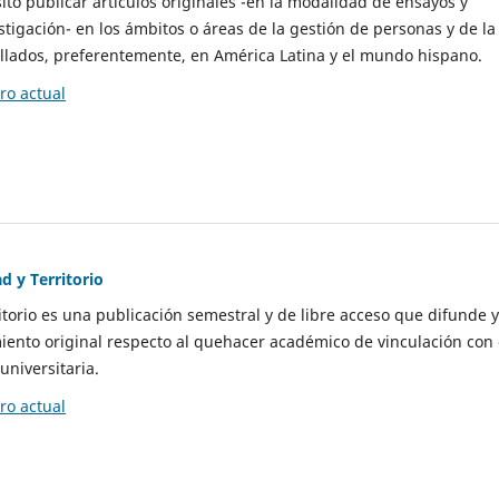
to publicar artículos originales -en la modalidad de ensayos y
stigación- en los ámbitos o áreas de la gestión de personas y de la
llados, preferentemente, en América Latina y el mundo hispano.
o actual
d y Territorio
itorio es una publicación semestral y de libre acceso que difunde y
ento original respecto al quehacer académico de vinculación con 
universitaria.
o actual