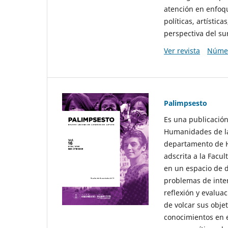
atención en enfoqu
políticas, artísti
perspectiva del sur
Ver revista
Númer
Palimpsesto
Es una publicación
Humanidades de la
departamento de Hi
adscrita a la Fac
en un espacio de d
problemas de interé
reflexión y evaluac
de volcar sus obje
conocimientos en e