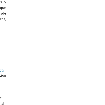
as y
 que
esde
cas,
ago
ción
de
ial