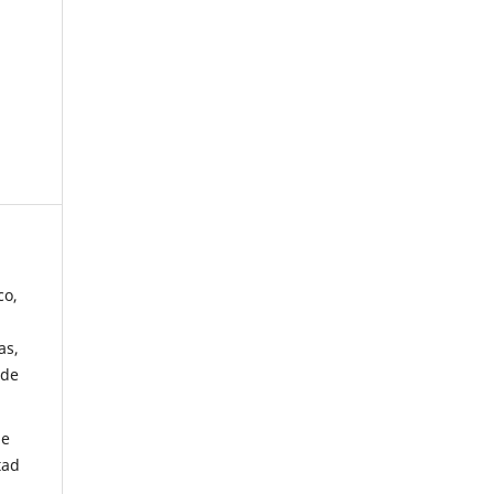
co,
as,
 de
de
tad