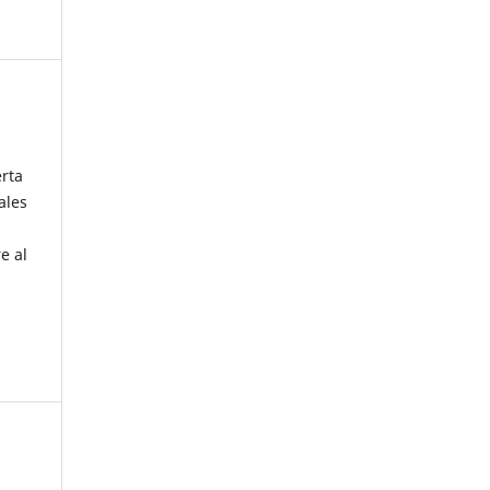
erta
ales
e al