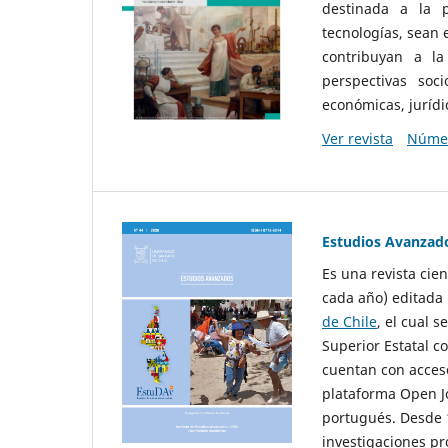
destinada a la p
tecnologías, sean
contribuyan a la
perspectivas socio
económicas, jurídic
Ver revista
Númer
Estudios Avanzad
Es una revista cie
cada año) editada 
de Chile
, el cual s
Superior Estatal co
cuentan con acceso
plataforma Open Jo
portugués. Desde 1
investigaciones pr