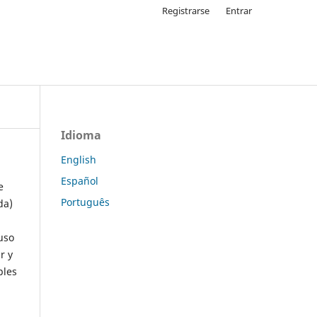
Registrarse
Entrar
Idioma
English
Español
e
Português
da)
uso
r y
ples