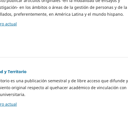
to publicar artículos originales -en la modalidad de ensayos y
stigación- en los ámbitos o áreas de la gestión de personas y de la
llados, preferentemente, en América Latina y el mundo hispano.
o actual
d y Territorio
itorio es una publicación semestral y de libre acceso que difunde y
ento original respecto al quehacer académico de vinculación con 
universitaria.
o actual