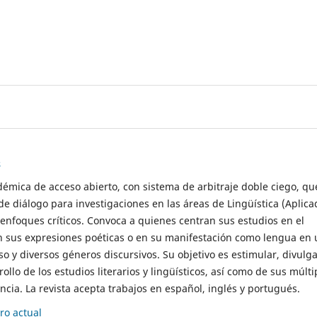
s
démica de acceso abierto, con sistema de arbitraje doble ciego, qu
de diálogo para investigaciones en las áreas de Lingüística (Aplica
 enfoques críticos. Convoca a quienes centran sus estudios en el
n sus expresiones poéticas o en su manifestación como lengua en 
so y diversos géneros discursivos. Su objetivo es estimular, divulga
rollo de los estudios literarios y lingüísticos, así como de sus múlti
cia. La revista acepta trabajos en español, inglés y portugués.
o actual