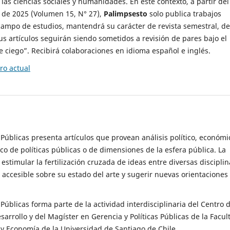
 las ciencias sociales y humanidades. En este contexto, a partir del
de 2025 (Volumen 15, N° 27),
Palimpsesto
solo publica trabajos
campo de estudios, mantendrá su carácter de revista semestral, de
sus artículos seguirán siendo sometidos a revisión de pares bajo el
ciego”. Recibirá colaboraciones en idioma español e inglés.
o actual
s Públicas presenta artículos que provean análisis político, económi
ico de políticas públicas o de dimensiones de la esfera pública. La
estimular la fertilización cruzada de ideas entre diversas disciplin
 accesible sobre su estado del arte y sugerir nuevas orientaciones
s Públicas forma parte de la actividad interdisciplinaria del Centro 
esarrollo y del Magíster en Gerencia y Políticas Públicas de la Facul
y Economía de la Universidad de Santiago de Chile.