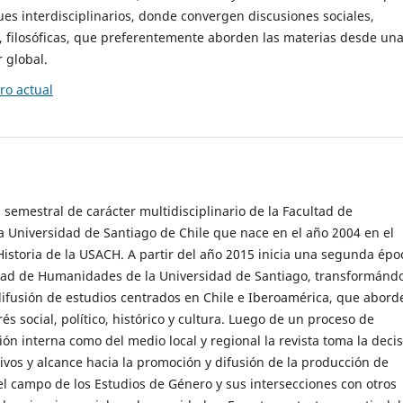
es interdisciplinarios, donde convergen discusiones sociales,
cas, filosóficas, que preferentemente aborden las materias desde un
 global.
o actual
 semestral de carácter multidisciplinario de la Facultad de
 Universidad de Santiago de Chile que nace en el año 2004 en el
storia de la USACH. A partir del año 2015 inicia una segunda épo
ultad de Humanidades de la Universidad de Santiago, transformánd
ifusión de estudios centrados en Chile e Iberoamérica, que abord
s social, político, histórico y cultura. Luego de un proceso de
ión interna como del medio local y regional la revista toma la deci
tivos y alcance hacia la promoción y difusión de la producción de
l campo de los Estudios de Género y sus intersecciones con otros