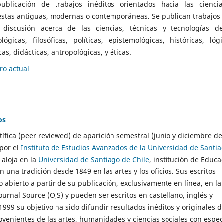
ublicación de trabajos inéditos orientados hacia las cienci
 estas antiguas, modernas o contemporáneas. Se publican trabajos
 discusión acerca de las ciencias, técnicas y tecnologías d
lógicas, filosóficas, políticas, epistemológicas, históricas, lógi
as, didácticas, antropológicas, y éticas.
o actual
os
ntífica (peer reviewed) de aparición semestral (junio y diciembre de
por el
Instituto de Estudios Avanzados de la Universidad de Santi
e aloja en la
Universidad de Santiago de Chile
, institución de Educa
n una tradición desde 1849 en las artes y los oficios. Sus escritos
 abierto a partir de su publicación, exclusivamente en línea, en la
urnal Source (OJS) y pueden ser escritos en castellano, inglés y
999 su objetivo ha sido difundir resultados inéditos y originales 
ovenientes de las artes, humanidades y ciencias sociales con espec