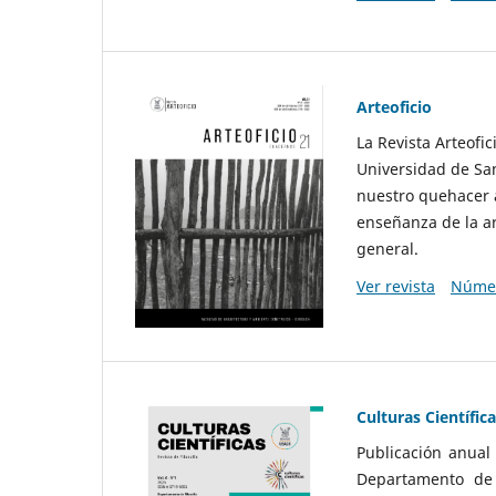
Arteoficio
La Revista Arteofi
Universidad de San
nuestro quehacer a
enseñanza de la ar
general.
Ver revista
Númer
Culturas Científic
Publicación anual
Departamento de F