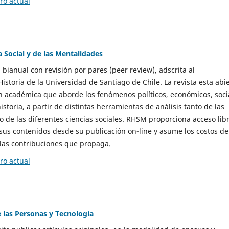
o actual
a Social y de las Mentalidades
 bianual con revisión por pares (peer review), adscrita al
storia de la Universidad de Santiago de Chile. La revista esta abi
n académica que aborde los fenómenos políticos, económicos, soci
historia, a partir de distintas herramientas de análisis tanto de las
e las diferentes ciencias sociales. RHSM proporciona acceso libr
sus contenidos desde su publicación on-line y asume los costos de
las contribuciones que propaga.
o actual
e las Personas y Tecnología