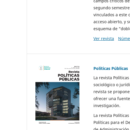
campos críticos de
segundo semestre 
vinculados a este 
acceso abierto, y 
esquema de “doble 
Ver revista
Númer
Políticas Públicas
La revista Política
sociológico o juríd
revista se propone 
ofrecer una fuente
investigación.
La revista Política
Políticas para el D
de Administración 