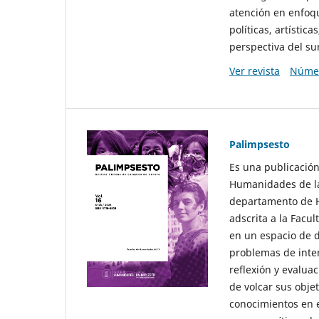
atención en enfoqu
políticas, artísti
perspectiva del sur
Ver revista
Númer
Palimpsesto
Es una publicación
Humanidades de la
departamento de Hi
adscrita a la Fac
en un espacio de d
problemas de interé
reflexión y evaluac
de volcar sus obje
conocimientos en e