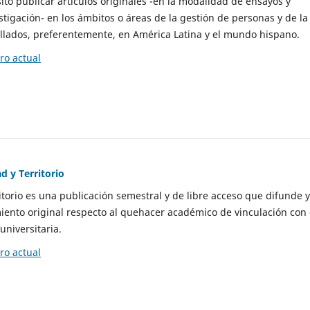
to publicar artículos originales -en la modalidad de ensayos y
stigación- en los ámbitos o áreas de la gestión de personas y de la
llados, preferentemente, en América Latina y el mundo hispano.
o actual
d y Territorio
itorio es una publicación semestral y de libre acceso que difunde y
ento original respecto al quehacer académico de vinculación con 
universitaria.
o actual