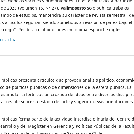
 las ciencias sociales y humanidades. En este contexto, a partir del
de 2025 (Volumen 15, N° 27),
Palimpsesto
solo publica trabajos
campo de estudios, mantendrá su carácter de revista semestral, de
sus artículos seguirán siendo sometidos a revisión de pares bajo el
ciego”. Recibirá colaboraciones en idioma español e inglés.
o actual
s Públicas presenta artículos que provean análisis político, económi
ico de políticas públicas o de dimensiones de la esfera pública. La
estimular la fertilización cruzada de ideas entre diversas disciplin
 accesible sobre su estado del arte y sugerir nuevas orientaciones
s Públicas forma parte de la actividad interdisciplinaria del Centro 
esarrollo y del Magíster en Gerencia y Políticas Públicas de la Facul
y Economía de la Universidad de Santiago de Chile.