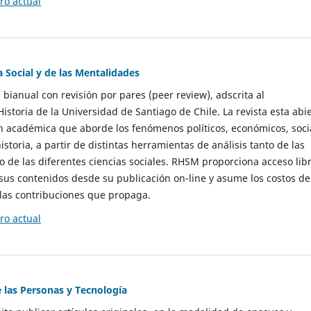
o actual
a Social y de las Mentalidades
 bianual con revisión por pares (peer review), adscrita al
storia de la Universidad de Santiago de Chile. La revista esta abi
n académica que aborde los fenómenos políticos, económicos, soci
historia, a partir de distintas herramientas de análisis tanto de las
e las diferentes ciencias sociales. RHSM proporciona acceso libr
sus contenidos desde su publicación on-line y asume los costos de
las contribuciones que propaga.
o actual
e las Personas y Tecnología