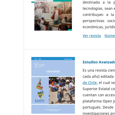
destinada a la p
tecnologías, sean
contribuyan a la
perspectivas socio
económicas, jurídic
Ver revista
Númer
Estudios Avanzad
Es una revista cie
cada año) editada 
de Chile
, el cual s
Superior Estatal co
cuentan con acceso
plataforma Open Jo
portugués. Desde 1
investigaciones pr