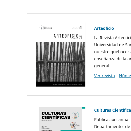
Arteoficio
La Revista Arteofi
Universidad de San
nuestro quehacer a
enseñanza de la ar
general.
Ver revista
Númer
Culturas Científic
Publicación anual
Departamento de F