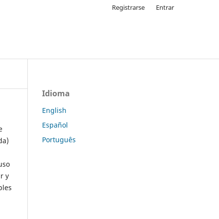
Registrarse
Entrar
Idioma
English
Español
e
Português
da)
uso
r y
ples