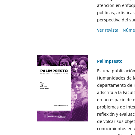
atención en enfoqu
políticas, artísti
perspectiva del sur
Ver revista
Númer
Palimpsesto
Es una publicación
Humanidades de la
departamento de Hi
adscrita a la Fac
en un espacio de d
problemas de interé
reflexión y evaluac
de volcar sus obje
conocimientos en e