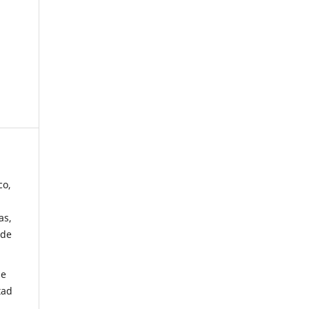
co,
as,
 de
de
tad