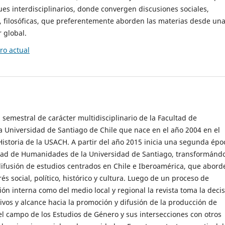
es interdisciplinarios, donde convergen discusiones sociales,
cas, filosóficas, que preferentemente aborden las materias desde un
 global.
o actual
 semestral de carácter multidisciplinario de la Facultad de
 Universidad de Santiago de Chile que nace en el año 2004 en el
storia de la USACH. A partir del año 2015 inicia una segunda épo
ultad de Humanidades de la Universidad de Santiago, transformánd
ifusión de estudios centrados en Chile e Iberoamérica, que abord
s social, político, histórico y cultura. Luego de un proceso de
ión interna como del medio local y regional la revista toma la deci
tivos y alcance hacia la promoción y difusión de la producción de
l campo de los Estudios de Género y sus intersecciones con otros