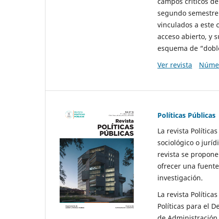
campos críticos de
segundo semestre 
vinculados a este 
acceso abierto, y 
esquema de “doble 
Ver revista
Númer
Políticas Públicas
La revista Política
sociológico o juríd
revista se propone 
ofrecer una fuente
investigación.
La revista Política
Políticas para el D
de Administración 