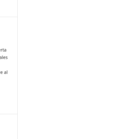
erta
ales
e al