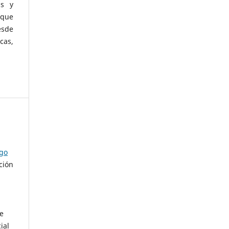
as y
 que
esde
cas,
ago
ción
de
ial