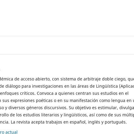
s
démica de acceso abierto, con sistema de arbitraje doble ciego, qu
de diálogo para investigaciones en las áreas de Lingüística (Aplica
 enfoques críticos. Convoca a quienes centran sus estudios en el
n sus expresiones poéticas o en su manifestación como lengua en 
so y diversos géneros discursivos. Su objetivo es estimular, divulga
rollo de los estudios literarios y lingüísticos, así como de sus múlti
cia. La revista acepta trabajos en español, inglés y portugués.
o actual