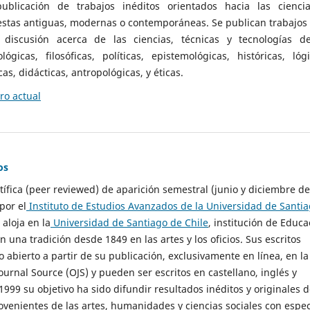
ublicación de trabajos inéditos orientados hacia las cienci
 estas antiguas, modernas o contemporáneas. Se publican trabajos
 discusión acerca de las ciencias, técnicas y tecnologías d
lógicas, filosóficas, políticas, epistemológicas, históricas, lógi
as, didácticas, antropológicas, y éticas.
o actual
os
ntífica (peer reviewed) de aparición semestral (junio y diciembre de
por el
Instituto de Estudios Avanzados de la Universidad de Santi
e aloja en la
Universidad de Santiago de Chile
, institución de Educa
n una tradición desde 1849 en las artes y los oficios. Sus escritos
 abierto a partir de su publicación, exclusivamente en línea, en la
urnal Source (OJS) y pueden ser escritos en castellano, inglés y
999 su objetivo ha sido difundir resultados inéditos y originales 
ovenientes de las artes, humanidades y ciencias sociales con espec