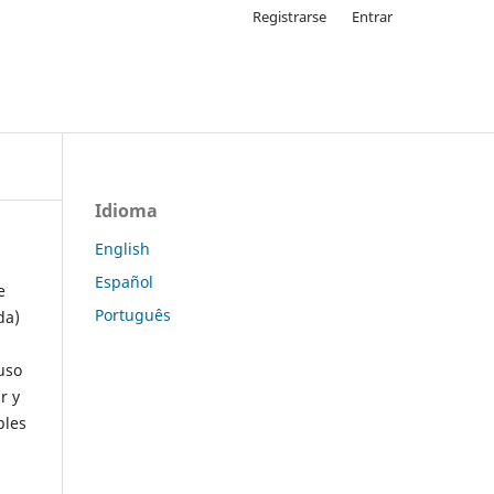
Registrarse
Entrar
Idioma
English
Español
e
Português
da)
uso
r y
ples