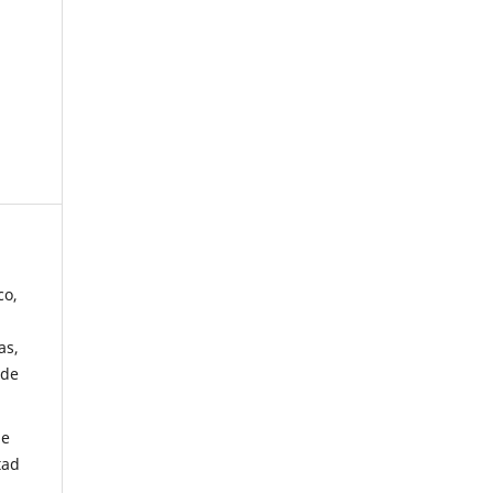
co,
as,
 de
de
tad