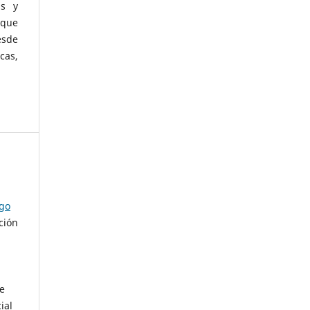
as y
 que
esde
cas,
ago
ción
de
ial