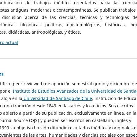
ublicación de trabajos inéditos orientados hacia las cienci
 estas antiguas, modernas o contemporáneas. Se publican trabajos
 discusión acerca de las ciencias, técnicas y tecnologías d
lógicas, filosóficas, políticas, epistemológicas, históricas, lógi
as, didácticas, antropológicas, y éticas.
o actual
os
ntífica (peer reviewed) de aparición semestral (junio y diciembre de
por el
Instituto de Estudios Avanzados de la Universidad de Santi
e aloja en la
Universidad de Santiago de Chile
, institución de Educa
n una tradición desde 1849 en las artes y los oficios. Sus escritos
 abierto a partir de su publicación, exclusivamente en línea, en la
urnal Source (OJS) y pueden ser escritos en castellano, inglés y
999 su objetivo ha sido difundir resultados inéditos y originales 
ovenientes de las artes, humanidades y ciencias sociales con espec