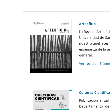
Arteoficio
La Revista Arteofi
Universidad de San
nuestro quehacer a
enseñanza de la ar
general.
Ver revista
Númer
Culturas Científic
Publicación anual
Departamento de F