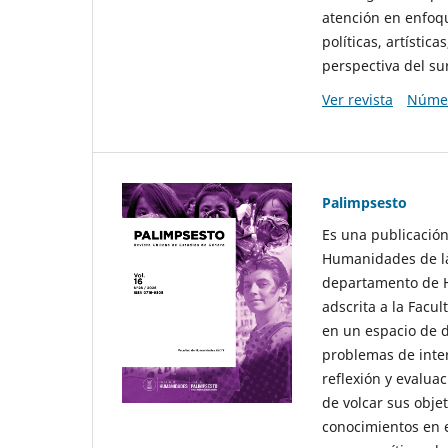
atención en enfoqu
políticas, artísti
perspectiva del sur
Ver revista
Númer
Palimpsesto
Es una publicación
Humanidades de la
departamento de Hi
adscrita a la Fac
en un espacio de d
problemas de interé
reflexión y evaluac
de volcar sus obje
conocimientos en e