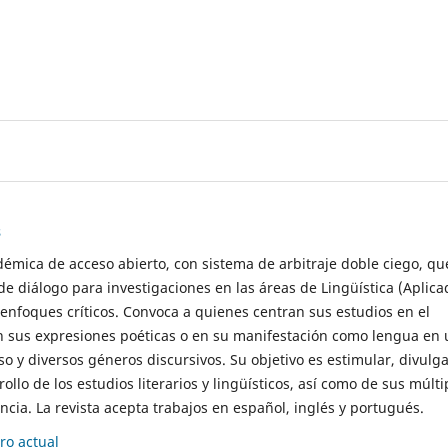
s
démica de acceso abierto, con sistema de arbitraje doble ciego, qu
de diálogo para investigaciones en las áreas de Lingüística (Aplica
 enfoques críticos. Convoca a quienes centran sus estudios en el
n sus expresiones poéticas o en su manifestación como lengua en 
so y diversos géneros discursivos. Su objetivo es estimular, divulga
rollo de los estudios literarios y lingüísticos, así como de sus múlti
cia. La revista acepta trabajos en español, inglés y portugués.
o actual