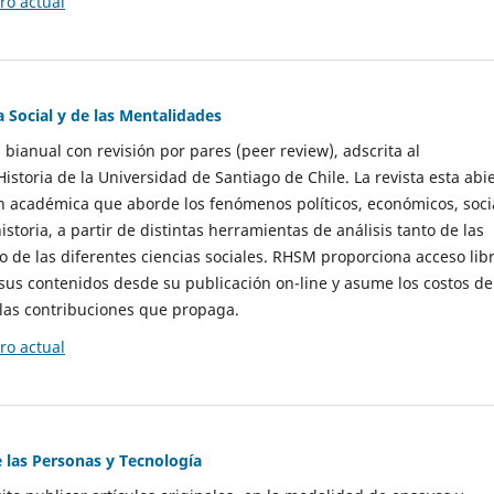
o actual
a Social y de las Mentalidades
 bianual con revisión por pares (peer review), adscrita al
storia de la Universidad de Santiago de Chile. La revista esta abi
n académica que aborde los fenómenos políticos, económicos, soci
historia, a partir de distintas herramientas de análisis tanto de las
e las diferentes ciencias sociales. RHSM proporciona acceso libr
sus contenidos desde su publicación on-line y asume los costos de
las contribuciones que propaga.
o actual
e las Personas y Tecnología