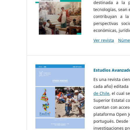
destinada a la p
tecnologías, sean
contribuyan a la
perspectivas socio
económicas, jurídic
Ver revista
Númer
Estudios Avanzad
Es una revista cie
cada año) editada 
de Chile
, el cual s
Superior Estatal co
cuentan con acceso
plataforma Open Jo
portugués. Desde 1
investigaciones pr