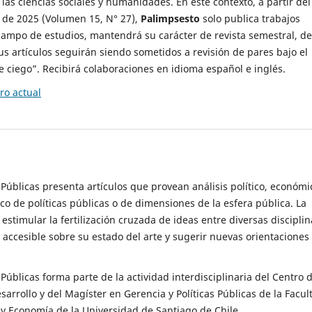
 las ciencias sociales y humanidades. En este contexto, a partir del
de 2025 (Volumen 15, N° 27),
Palimpsesto
solo publica trabajos
campo de estudios, mantendrá su carácter de revista semestral, de
sus artículos seguirán siendo sometidos a revisión de pares bajo el
ciego”. Recibirá colaboraciones en idioma español e inglés.
o actual
s Públicas presenta artículos que provean análisis político, económi
ico de políticas públicas o de dimensiones de la esfera pública. La
estimular la fertilización cruzada de ideas entre diversas disciplin
 accesible sobre su estado del arte y sugerir nuevas orientaciones
s Públicas forma parte de la actividad interdisciplinaria del Centro 
esarrollo y del Magíster en Gerencia y Políticas Públicas de la Facul
y Economía de la Universidad de Santiago de Chile.