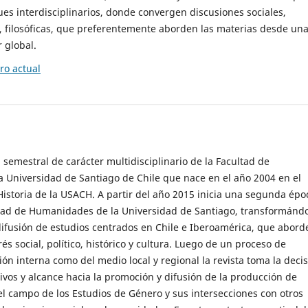
es interdisciplinarios, donde convergen discusiones sociales,
cas, filosóficas, que preferentemente aborden las materias desde un
 global.
o actual
 semestral de carácter multidisciplinario de la Facultad de
 Universidad de Santiago de Chile que nace en el año 2004 en el
storia de la USACH. A partir del año 2015 inicia una segunda épo
ultad de Humanidades de la Universidad de Santiago, transformánd
ifusión de estudios centrados en Chile e Iberoamérica, que abord
s social, político, histórico y cultura. Luego de un proceso de
ión interna como del medio local y regional la revista toma la deci
tivos y alcance hacia la promoción y difusión de la producción de
l campo de los Estudios de Género y sus intersecciones con otros