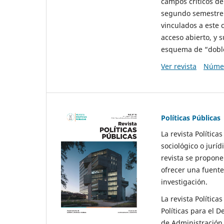
campos críticos de
segundo semestre 
vinculados a este 
acceso abierto, y 
esquema de “doble 
Ver revista
Númer
Políticas Públicas
La revista Política
sociológico o juríd
revista se propone 
ofrecer una fuente
investigación.
La revista Política
Políticas para el D
de Administración 