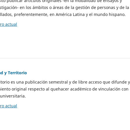
to publicar artículos originales -en la modalidad de ensayos y
stigación- en los ámbitos o áreas de la gestión de personas y de la
llados, preferentemente, en América Latina y el mundo hispano.
o actual
d y Territorio
itorio es una publicación semestral y de libre acceso que difunde y
ento original respecto al quehacer académico de vinculación con 
universitaria.
o actual