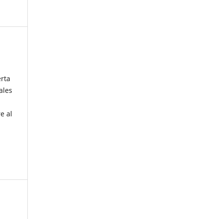
erta
ales
e al