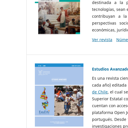
destinada a la p
tecnologías, sean
contribuyan a la
perspectivas socio
económicas, jurídic
Ver revista
Númer
Estudios Avanzad
Es una revista cie
cada año) editada 
de Chile
, el cual s
Superior Estatal co
cuentan con acceso
plataforma Open Jo
portugués. Desde 1
investigaciones pr