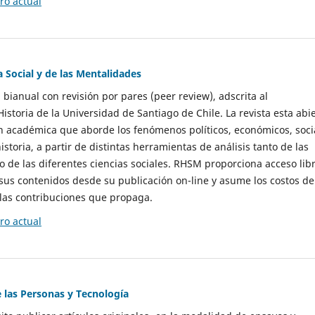
o actual
a Social y de las Mentalidades
 bianual con revisión por pares (peer review), adscrita al
storia de la Universidad de Santiago de Chile. La revista esta abi
n académica que aborde los fenómenos políticos, económicos, soci
historia, a partir de distintas herramientas de análisis tanto de las
e las diferentes ciencias sociales. RHSM proporciona acceso libr
sus contenidos desde su publicación on-line y asume los costos de
las contribuciones que propaga.
o actual
e las Personas y Tecnología