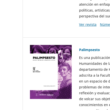
atención en enfoqu
políticas, artísti
perspectiva del sur
Ver revista
Númer
Palimpsesto
Es una publicación
Humanidades de la
departamento de Hi
adscrita a la Fac
en un espacio de d
problemas de interé
reflexión y evaluac
de volcar sus obje
conocimientos en e