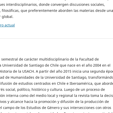
es interdisciplinarios, donde convergen discusiones sociales,
cas, filosóficas, que preferentemente aborden las materias desde un
 global.
o actual
 semestral de carácter multidisciplinario de la Facultad de
 Universidad de Santiago de Chile que nace en el año 2004 en el
storia de la USACH. A partir del año 2015 inicia una segunda épo
ultad de Humanidades de la Universidad de Santiago, transformánd
ifusión de estudios centrados en Chile e Iberoamérica, que abord
s social, político, histórico y cultura. Luego de un proceso de
ión interna como del medio local y regional la revista toma la deci
tivos y alcance hacia la promoción y difusión de la producción de
l campo de los Estudios de Género y sus intersecciones con otros