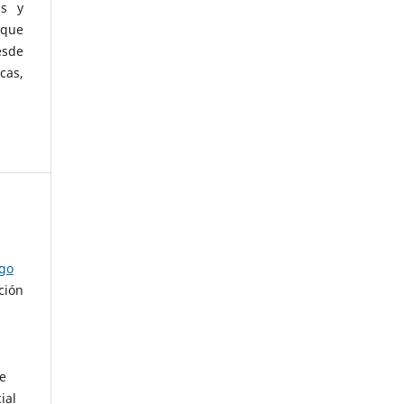
as y
 que
esde
cas,
ago
ción
de
ial