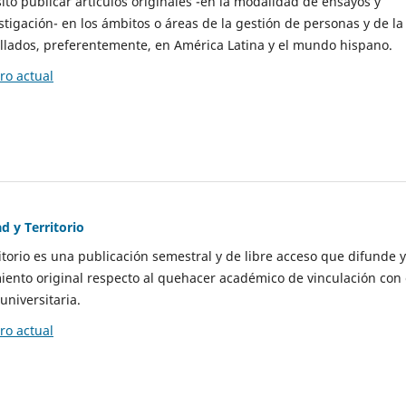
to publicar artículos originales -en la modalidad de ensayos y
stigación- en los ámbitos o áreas de la gestión de personas y de la
llados, preferentemente, en América Latina y el mundo hispano.
o actual
d y Territorio
itorio es una publicación semestral y de libre acceso que difunde y
ento original respecto al quehacer académico de vinculación con 
universitaria.
o actual