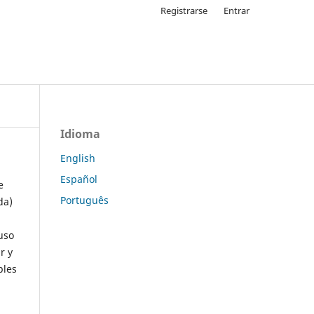
Registrarse
Entrar
Idioma
English
Español
e
Português
da)
uso
r y
ples