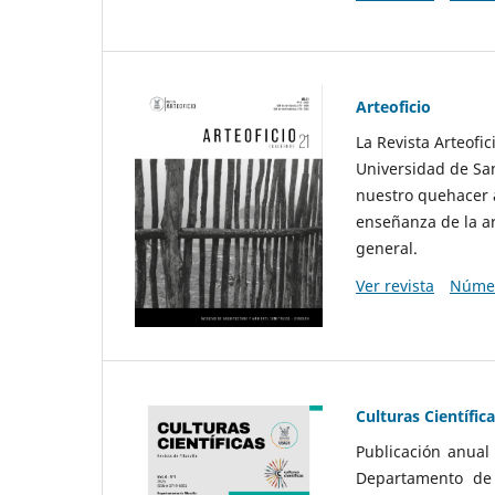
Arteoficio
La Revista Arteofi
Universidad de San
nuestro quehacer a
enseñanza de la ar
general.
Ver revista
Númer
Culturas Científic
Publicación anual
Departamento de F