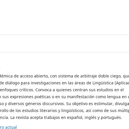
s
démica de acceso abierto, con sistema de arbitraje doble ciego, qu
de diálogo para investigaciones en las áreas de Lingüística (Aplica
 enfoques críticos. Convoca a quienes centran sus estudios en el
n sus expresiones poéticas o en su manifestación como lengua en 
so y diversos géneros discursivos. Su objetivo es estimular, divulga
rollo de los estudios literarios y lingüísticos, así como de sus múlti
cia. La revista acepta trabajos en español, inglés y portugués.
o actual