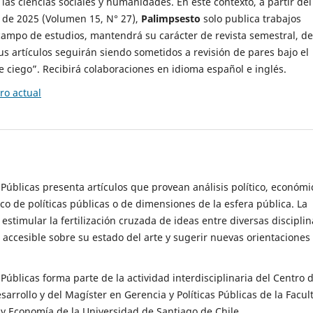
 las ciencias sociales y humanidades. En este contexto, a partir del
de 2025 (Volumen 15, N° 27),
Palimpsesto
solo publica trabajos
campo de estudios, mantendrá su carácter de revista semestral, de
sus artículos seguirán siendo sometidos a revisión de pares bajo el
ciego”. Recibirá colaboraciones en idioma español e inglés.
o actual
s Públicas presenta artículos que provean análisis político, económi
ico de políticas públicas o de dimensiones de la esfera pública. La
estimular la fertilización cruzada de ideas entre diversas disciplin
 accesible sobre su estado del arte y sugerir nuevas orientaciones
s Públicas forma parte de la actividad interdisciplinaria del Centro 
esarrollo y del Magíster en Gerencia y Políticas Públicas de la Facul
y Economía de la Universidad de Santiago de Chile.