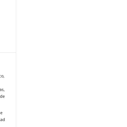
co,
as,
 de
de
tad