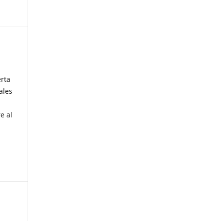
erta
ales
e al