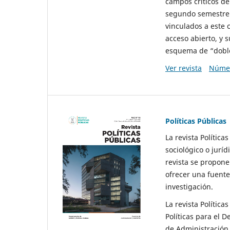
campos críticos de
segundo semestre 
vinculados a este 
acceso abierto, y 
esquema de “doble 
Ver revista
Númer
Políticas Públicas
La revista Política
sociológico o juríd
revista se propone 
ofrecer una fuente
investigación.
La revista Política
Políticas para el D
de Administración 