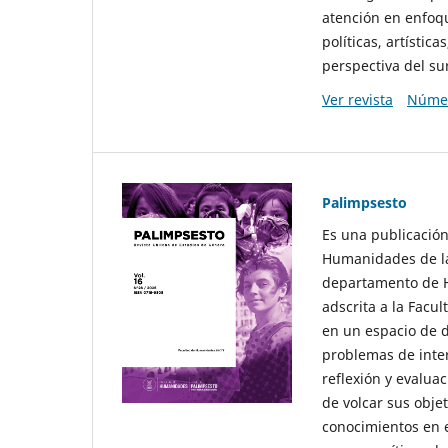
atención en enfoqu
políticas, artísti
perspectiva del sur
Ver revista
Númer
Palimpsesto
Es una publicación
Humanidades de la
departamento de Hi
adscrita a la Fac
en un espacio de d
problemas de interé
reflexión y evaluac
de volcar sus obje
conocimientos en e