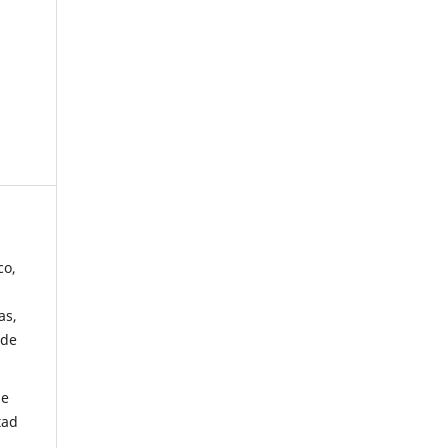
co,
as,
 de
de
tad