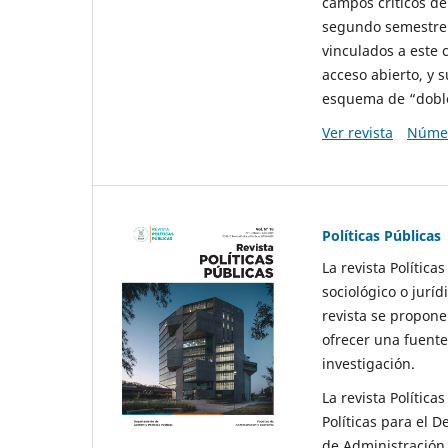
campos críticos de
segundo semestre 
vinculados a este 
acceso abierto, y 
esquema de “doble 
Ver revista
Númer
Políticas Públicas
La revista Política
sociológico o juríd
revista se propone 
ofrecer una fuente
investigación.
La revista Política
Políticas para el D
de Administración 