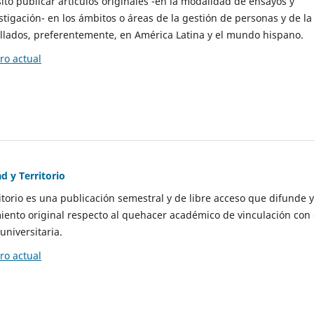
to publicar artículos originales -en la modalidad de ensayos y
stigación- en los ámbitos o áreas de la gestión de personas y de la
llados, preferentemente, en América Latina y el mundo hispano.
o actual
d y Territorio
itorio es una publicación semestral y de libre acceso que difunde y
ento original respecto al quehacer académico de vinculación con 
universitaria.
o actual