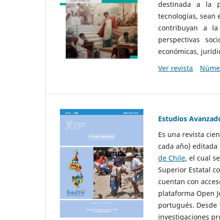
destinada a la p
tecnologías, sean
contribuyan a la
perspectivas socio
económicas, jurídic
Ver revista
Númer
Estudios Avanzad
Es una revista cie
cada año) editada 
de Chile
, el cual s
Superior Estatal co
cuentan con acceso
plataforma Open Jo
portugués. Desde 1
investigaciones pr