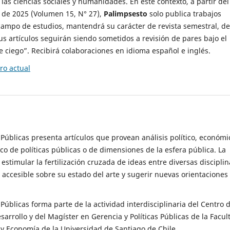
 las ciencias sociales y humanidades. En este contexto, a partir del
de 2025 (Volumen 15, N° 27),
Palimpsesto
solo publica trabajos
campo de estudios, mantendrá su carácter de revista semestral, de
sus artículos seguirán siendo sometidos a revisión de pares bajo el
ciego”. Recibirá colaboraciones en idioma español e inglés.
o actual
s Públicas presenta artículos que provean análisis político, económi
ico de políticas públicas o de dimensiones de la esfera pública. La
estimular la fertilización cruzada de ideas entre diversas disciplin
 accesible sobre su estado del arte y sugerir nuevas orientaciones
s Públicas forma parte de la actividad interdisciplinaria del Centro 
esarrollo y del Magíster en Gerencia y Políticas Públicas de la Facul
y Economía de la Universidad de Santiago de Chile.