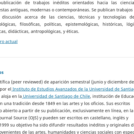
ublicación de trabajos inéditos orientados hacia las cienci
 estas antiguas, modernas o contemporáneas. Se publican trabajos
 discusión acerca de las ciencias, técnicas y tecnologías d
lógicas, filosóficas, políticas, epistemológicas, históricas, lógi
as, didácticas, antropológicas, y éticas.
o actual
os
ntífica (peer reviewed) de aparición semestral (junio y diciembre de
por el
Instituto de Estudios Avanzados de la Universidad de Santi
e aloja en la
Universidad de Santiago de Chile
, institución de Educa
n una tradición desde 1849 en las artes y los oficios. Sus escritos
 abierto a partir de su publicación, exclusivamente en línea, en la
urnal Source (OJS) y pueden ser escritos en castellano, inglés y
999 su objetivo ha sido difundir resultados inéditos y originales 
ovenientes de las artes, humanidades y ciencias sociales con espec