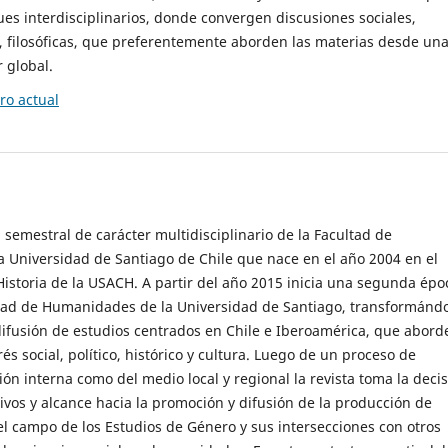
es interdisciplinarios, donde convergen discusiones sociales,
cas, filosóficas, que preferentemente aborden las materias desde un
 global.
o actual
 semestral de carácter multidisciplinario de la Facultad de
 Universidad de Santiago de Chile que nace en el año 2004 en el
storia de la USACH. A partir del año 2015 inicia una segunda épo
ultad de Humanidades de la Universidad de Santiago, transformánd
ifusión de estudios centrados en Chile e Iberoamérica, que abord
s social, político, histórico y cultura. Luego de un proceso de
ión interna como del medio local y regional la revista toma la deci
tivos y alcance hacia la promoción y difusión de la producción de
l campo de los Estudios de Género y sus intersecciones con otros