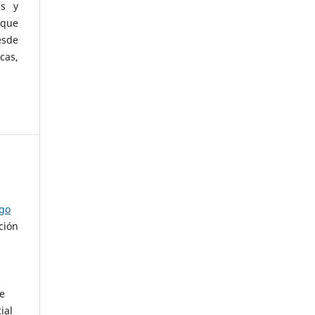
as y
 que
esde
cas,
ago
ción
de
ial