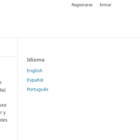
Registrarse
Entrar
Idioma
English
Español
e
Português
da)
uso
r y
ples