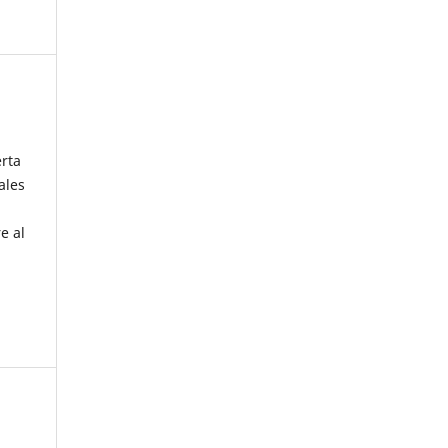
erta
ales
e al