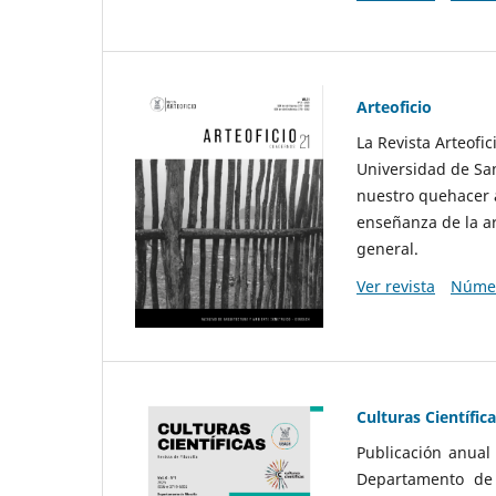
Arteoficio
La Revista Arteofi
Universidad de San
nuestro quehacer a
enseñanza de la ar
general.
Ver revista
Númer
Culturas Científic
Publicación anual
Departamento de F