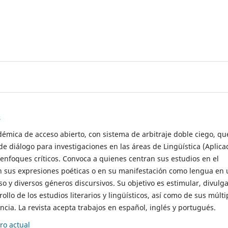
s
démica de acceso abierto, con sistema de arbitraje doble ciego, qu
de diálogo para investigaciones en las áreas de Lingüística (Aplica
 enfoques críticos. Convoca a quienes centran sus estudios en el
n sus expresiones poéticas o en su manifestación como lengua en 
so y diversos géneros discursivos. Su objetivo es estimular, divulga
rollo de los estudios literarios y lingüísticos, así como de sus múlti
cia. La revista acepta trabajos en español, inglés y portugués.
o actual