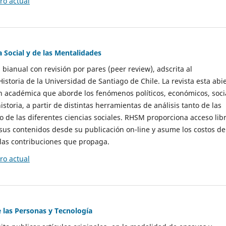
o actual
a Social y de las Mentalidades
 bianual con revisión por pares (peer review), adscrita al
storia de la Universidad de Santiago de Chile. La revista esta abi
n académica que aborde los fenómenos políticos, económicos, soci
historia, a partir de distintas herramientas de análisis tanto de las
e las diferentes ciencias sociales. RHSM proporciona acceso libr
sus contenidos desde su publicación on-line y asume los costos de
las contribuciones que propaga.
o actual
e las Personas y Tecnología