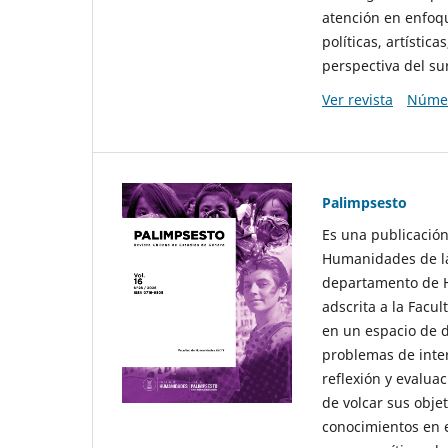
atención en enfoqu
políticas, artísti
perspectiva del sur
Ver revista
Númer
Palimpsesto
Es una publicación
Humanidades de la
departamento de Hi
adscrita a la Fac
en un espacio de d
problemas de interé
reflexión y evaluac
de volcar sus obje
conocimientos en e