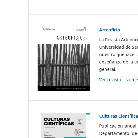
Arteoficio
La Revista Arteofi
Universidad de San
nuestro quehacer a
enseñanza de la ar
general.
Ver revista
Númer
Culturas Científic
Publicación anual
Departamento de F