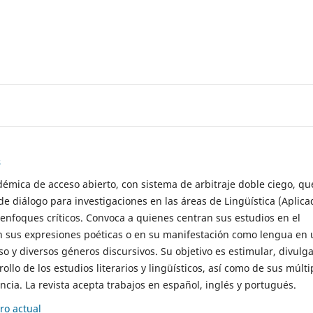
s
démica de acceso abierto, con sistema de arbitraje doble ciego, qu
de diálogo para investigaciones en las áreas de Lingüística (Aplica
 enfoques críticos. Convoca a quienes centran sus estudios en el
n sus expresiones poéticas o en su manifestación como lengua en 
so y diversos géneros discursivos. Su objetivo es estimular, divulga
rollo de los estudios literarios y lingüísticos, así como de sus múlti
cia. La revista acepta trabajos en español, inglés y portugués.
o actual