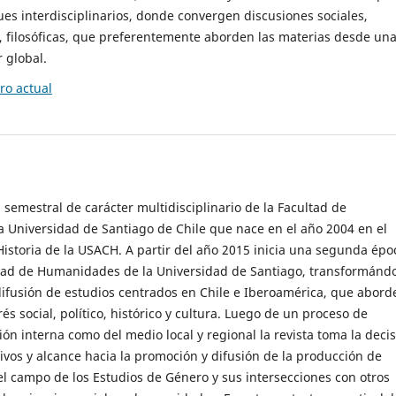
es interdisciplinarios, donde convergen discusiones sociales,
cas, filosóficas, que preferentemente aborden las materias desde un
 global.
o actual
 semestral de carácter multidisciplinario de la Facultad de
 Universidad de Santiago de Chile que nace en el año 2004 en el
storia de la USACH. A partir del año 2015 inicia una segunda épo
ultad de Humanidades de la Universidad de Santiago, transformánd
ifusión de estudios centrados en Chile e Iberoamérica, que abord
s social, político, histórico y cultura. Luego de un proceso de
ión interna como del medio local y regional la revista toma la deci
tivos y alcance hacia la promoción y difusión de la producción de
l campo de los Estudios de Género y sus intersecciones con otros