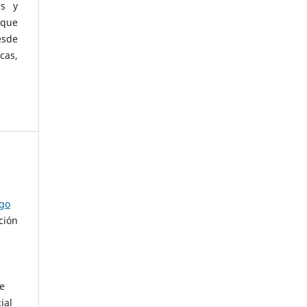
as y
 que
esde
cas,
ago
ción
de
ial