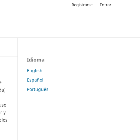
Registrarse
Entrar
Idioma
English
Español
e
Português
da)
uso
r y
ples