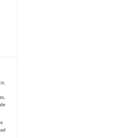
co,
as,
 de
de
tad