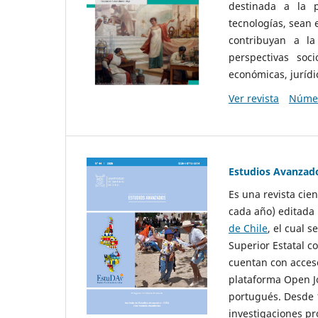
destinada a la p
tecnologías, sean
contribuyan a la
perspectivas socio
económicas, jurídic
Ver revista
Númer
Estudios Avanzad
Es una revista cie
cada año) editada 
de Chile
, el cual s
Superior Estatal co
cuentan con acceso
plataforma Open Jo
portugués. Desde 1
investigaciones pr