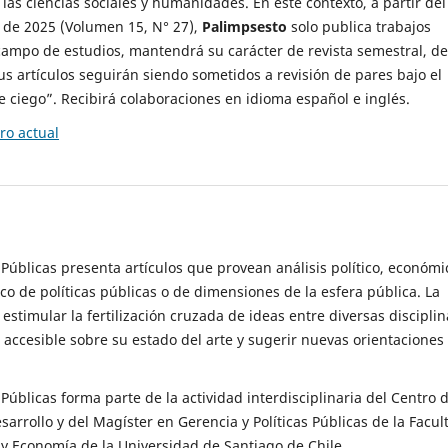
 las ciencias sociales y humanidades. En este contexto, a partir del
de 2025 (Volumen 15, N° 27),
Palimpsesto
solo publica trabajos
campo de estudios, mantendrá su carácter de revista semestral, de
sus artículos seguirán siendo sometidos a revisión de pares bajo el
ciego”. Recibirá colaboraciones en idioma español e inglés.
o actual
s Públicas presenta artículos que provean análisis político, económi
ico de políticas públicas o de dimensiones de la esfera pública. La
estimular la fertilización cruzada de ideas entre diversas disciplin
 accesible sobre su estado del arte y sugerir nuevas orientaciones
s Públicas forma parte de la actividad interdisciplinaria del Centro 
esarrollo y del Magíster en Gerencia y Políticas Públicas de la Facul
y Economía de la Universidad de Santiago de Chile.