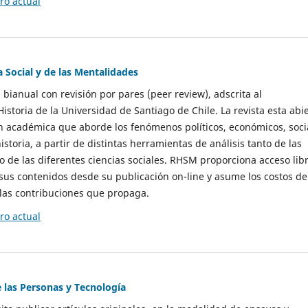
o actual
a Social y de las Mentalidades
 bianual con revisión por pares (peer review), adscrita al
storia de la Universidad de Santiago de Chile. La revista esta abi
n académica que aborde los fenómenos políticos, económicos, soci
historia, a partir de distintas herramientas de análisis tanto de las
e las diferentes ciencias sociales. RHSM proporciona acceso libr
sus contenidos desde su publicación on-line y asume los costos de
las contribuciones que propaga.
o actual
e las Personas y Tecnología