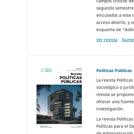
campos críticos de
segundo semestre 
vinculados a este 
acceso abierto, y 
esquema de “doble 
Ver revista
Númer
Políticas Públicas
La revista Política
sociológico o juríd
revista se propone 
ofrecer una fuente
investigación.
La revista Política
Políticas para el D
de Administración 