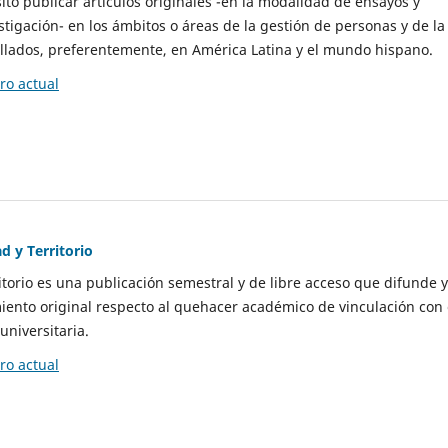
to publicar artículos originales -en la modalidad de ensayos y
stigación- en los ámbitos o áreas de la gestión de personas y de la
llados, preferentemente, en América Latina y el mundo hispano.
o actual
d y Territorio
itorio es una publicación semestral y de libre acceso que difunde y
ento original respecto al quehacer académico de vinculación con 
universitaria.
o actual