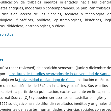
ublicación de trabajos inéditos orientados hacia las cienci
 estas antiguas, modernas o contemporáneas. Se publican trabajos
 discusión acerca de las ciencias, técnicas y tecnologías d
lógicas, filosóficas, políticas, epistemológicas, históricas, lógi
as, didácticas, antropológicas, y éticas.
o actual
os
ntífica (peer reviewed) de aparición semestral (junio y diciembre de
por el
Instituto de Estudios Avanzados de la Universidad de Santi
e aloja en la
Universidad de Santiago de Chile
, institución de Educa
n una tradición desde 1849 en las artes y los oficios. Sus escritos
 abierto a partir de su publicación, exclusivamente en línea, en la
urnal Source (OJS) y pueden ser escritos en castellano, inglés y
999 su objetivo ha sido difundir resultados inéditos y originales 
ovenientes de las artes, humanidades y ciencias sociales con espec