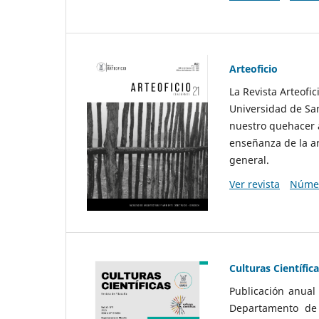
Arteoficio
La Revista Arteofi
Universidad de San
nuestro quehacer a
enseñanza de la ar
general.
Ver revista
Númer
Culturas Científic
Publicación anual
Departamento de F