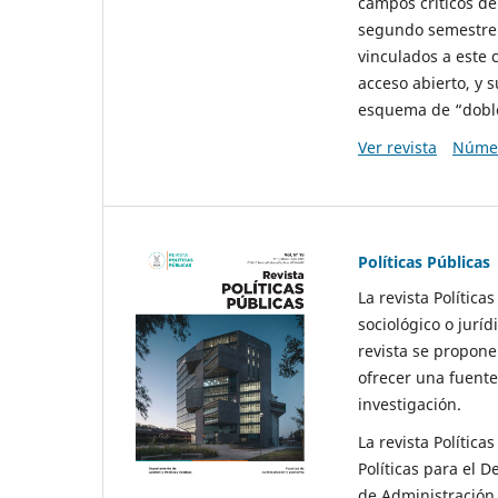
campos críticos de
segundo semestre 
vinculados a este 
acceso abierto, y 
esquema de “doble 
Ver revista
Númer
Políticas Públicas
La revista Política
sociológico o juríd
revista se propone 
ofrecer una fuente
investigación.
La revista Política
Políticas para el D
de Administración 