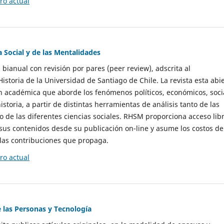
o actual
a Social y de las Mentalidades
 bianual con revisión por pares (peer review), adscrita al
storia de la Universidad de Santiago de Chile. La revista esta abi
n académica que aborde los fenómenos políticos, económicos, soci
historia, a partir de distintas herramientas de análisis tanto de las
e las diferentes ciencias sociales. RHSM proporciona acceso libr
sus contenidos desde su publicación on-line y asume los costos de
las contribuciones que propaga.
o actual
e las Personas y Tecnología