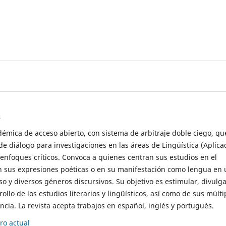
s
démica de acceso abierto, con sistema de arbitraje doble ciego, qu
de diálogo para investigaciones en las áreas de Lingüística (Aplica
 enfoques críticos. Convoca a quienes centran sus estudios en el
n sus expresiones poéticas o en su manifestación como lengua en 
so y diversos géneros discursivos. Su objetivo es estimular, divulga
rollo de los estudios literarios y lingüísticos, así como de sus múlti
cia. La revista acepta trabajos en español, inglés y portugués.
o actual