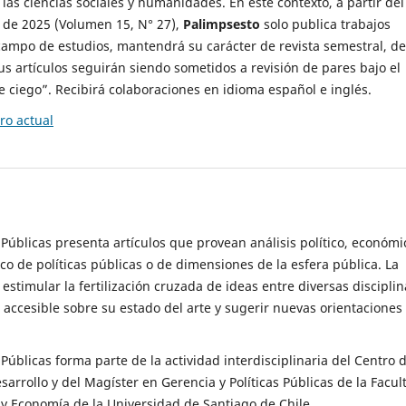
 las ciencias sociales y humanidades. En este contexto, a partir del
de 2025 (Volumen 15, N° 27),
Palimpsesto
solo publica trabajos
campo de estudios, mantendrá su carácter de revista semestral, de
sus artículos seguirán siendo sometidos a revisión de pares bajo el
ciego”. Recibirá colaboraciones en idioma español e inglés.
o actual
s Públicas presenta artículos que provean análisis político, económi
ico de políticas públicas o de dimensiones de la esfera pública. La
estimular la fertilización cruzada de ideas entre diversas disciplin
 accesible sobre su estado del arte y sugerir nuevas orientaciones
s Públicas forma parte de la actividad interdisciplinaria del Centro 
esarrollo y del Magíster en Gerencia y Políticas Públicas de la Facul
y Economía de la Universidad de Santiago de Chile.