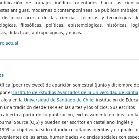
ublicación de trabajos inéditos orientados hacia las cienci
 estas antiguas, modernas o contemporáneas. Se publican trabajos
 discusión acerca de las ciencias, técnicas y tecnologías d
lógicas, filosóficas, políticas, epistemológicas, históricas, lógi
as, didácticas, antropológicas, y éticas.
o actual
os
ntífica (peer reviewed) de aparición semestral (junio y diciembre de
por el
Instituto de Estudios Avanzados de la Universidad de Santi
e aloja en la
Universidad de Santiago de Chile
, institución de Educa
n una tradición desde 1849 en las artes y los oficios. Sus escritos
 abierto a partir de su publicación, exclusivamente en línea, en la
urnal Source (OJS) y pueden ser escritos en castellano, inglés y
999 su objetivo ha sido difundir resultados inéditos y originales 
ovenientes de las artes, humanidades y ciencias sociales con espec