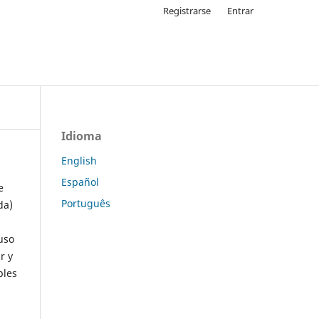
Registrarse
Entrar
Idioma
English
Español
e
Português
da)
uso
r y
ples