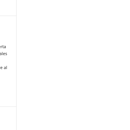
erta
ales
e al