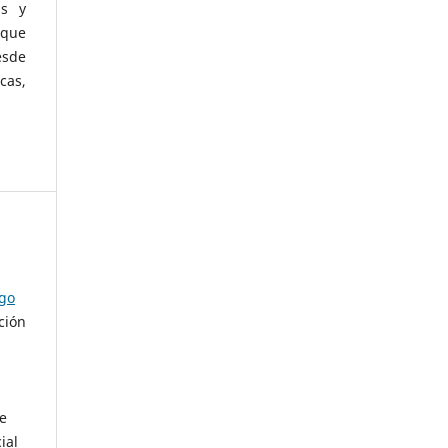
as y
 que
esde
cas,
ago
ción
de
ial