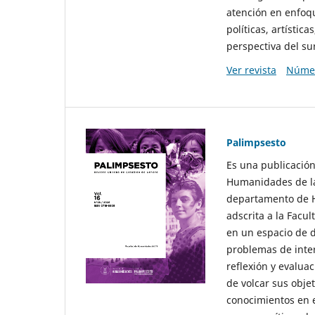
atención en enfoqu
políticas, artísti
perspectiva del sur
Ver revista
Númer
Palimpsesto
Es una publicación
Humanidades de la
departamento de Hi
adscrita a la Fac
en un espacio de d
problemas de interé
reflexión y evaluac
de volcar sus obje
conocimientos en e