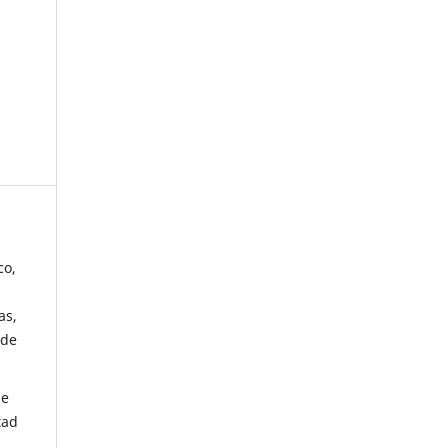
co,
as,
 de
de
tad