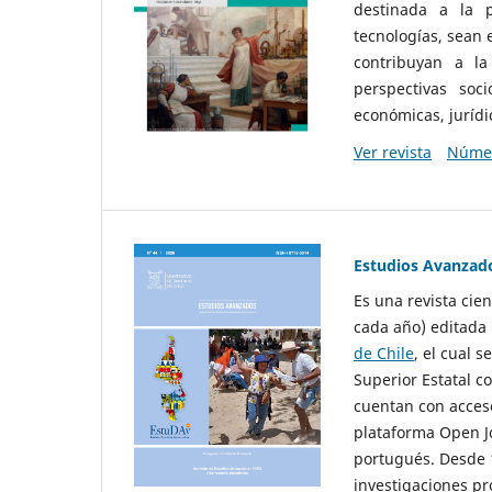
destinada a la p
tecnologías, sean
contribuyan a la
perspectivas socio
económicas, jurídic
Ver revista
Númer
Estudios Avanzad
Es una revista cie
cada año) editada 
de Chile
, el cual s
Superior Estatal co
cuentan con acceso
plataforma Open Jo
portugués. Desde 1
investigaciones pr