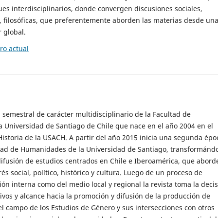
es interdisciplinarios, donde convergen discusiones sociales,
cas, filosóficas, que preferentemente aborden las materias desde un
 global.
o actual
 semestral de carácter multidisciplinario de la Facultad de
 Universidad de Santiago de Chile que nace en el año 2004 en el
storia de la USACH. A partir del año 2015 inicia una segunda épo
ultad de Humanidades de la Universidad de Santiago, transformánd
ifusión de estudios centrados en Chile e Iberoamérica, que abord
s social, político, histórico y cultura. Luego de un proceso de
ión interna como del medio local y regional la revista toma la deci
tivos y alcance hacia la promoción y difusión de la producción de
l campo de los Estudios de Género y sus intersecciones con otros