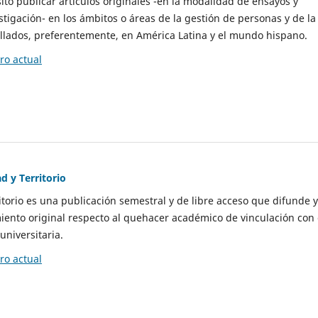
to publicar artículos originales -en la modalidad de ensayos y
stigación- en los ámbitos o áreas de la gestión de personas y de la
llados, preferentemente, en América Latina y el mundo hispano.
o actual
d y Territorio
itorio es una publicación semestral y de libre acceso que difunde y
ento original respecto al quehacer académico de vinculación con 
universitaria.
o actual