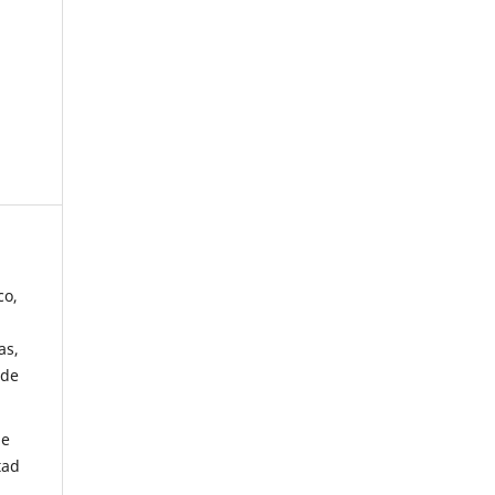
co,
as,
 de
de
tad