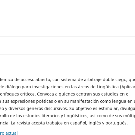
s
démica de acceso abierto, con sistema de arbitraje doble ciego, qu
de diálogo para investigaciones en las áreas de Lingüística (Aplica
 enfoques críticos. Convoca a quienes centran sus estudios en el
n sus expresiones poéticas o en su manifestación como lengua en 
so y diversos géneros discursivos. Su objetivo es estimular, divulga
rollo de los estudios literarios y lingüísticos, así como de sus múlti
cia. La revista acepta trabajos en español, inglés y portugués.
o actual