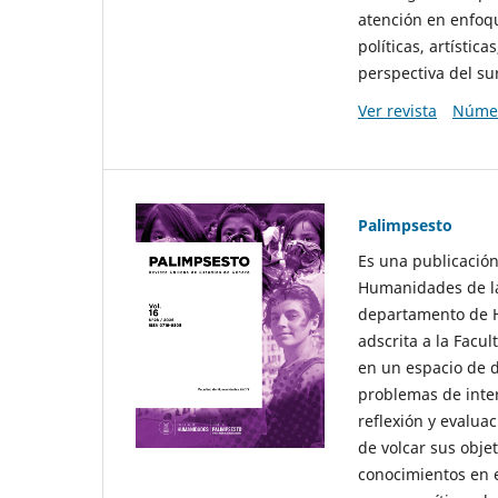
atención en enfoqu
políticas, artísti
perspectiva del sur
Ver revista
Númer
Palimpsesto
Es una publicación
Humanidades de la
departamento de Hi
adscrita a la Fac
en un espacio de d
problemas de interé
reflexión y evaluac
de volcar sus obje
conocimientos en e