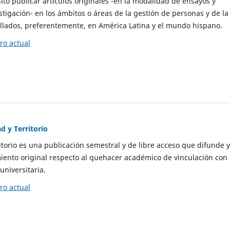
to publicar artículos originales -en la modalidad de ensayos y
stigación- en los ámbitos o áreas de la gestión de personas y de la
llados, preferentemente, en América Latina y el mundo hispano.
o actual
d y Territorio
itorio es una publicación semestral y de libre acceso que difunde y
ento original respecto al quehacer académico de vinculación con 
universitaria.
o actual