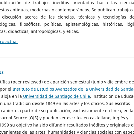
ublicación de trabajos inéditos orientados hacia las cienci
 estas antiguas, modernas o contemporáneas. Se publican trabajos
 discusión acerca de las ciencias, técnicas y tecnologías d
lógicas, filosóficas, políticas, epistemológicas, históricas, lógi
as, didácticas, antropológicas, y éticas.
o actual
os
ntífica (peer reviewed) de aparición semestral (junio y diciembre de
por el
Instituto de Estudios Avanzados de la Universidad de Santi
e aloja en la
Universidad de Santiago de Chile
, institución de Educa
n una tradición desde 1849 en las artes y los oficios. Sus escritos
 abierto a partir de su publicación, exclusivamente en línea, en la
urnal Source (OJS) y pueden ser escritos en castellano, inglés y
999 su objetivo ha sido difundir resultados inéditos y originales 
ovenientes de las artes, humanidades y ciencias sociales con espec