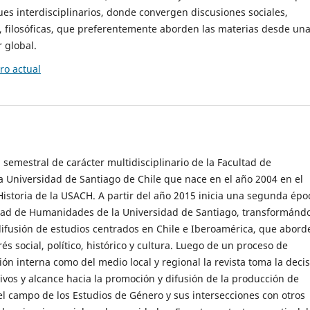
es interdisciplinarios, donde convergen discusiones sociales,
cas, filosóficas, que preferentemente aborden las materias desde un
 global.
o actual
 semestral de carácter multidisciplinario de la Facultad de
 Universidad de Santiago de Chile que nace en el año 2004 en el
storia de la USACH. A partir del año 2015 inicia una segunda épo
ultad de Humanidades de la Universidad de Santiago, transformánd
ifusión de estudios centrados en Chile e Iberoamérica, que abord
s social, político, histórico y cultura. Luego de un proceso de
ión interna como del medio local y regional la revista toma la deci
tivos y alcance hacia la promoción y difusión de la producción de
l campo de los Estudios de Género y sus intersecciones con otros