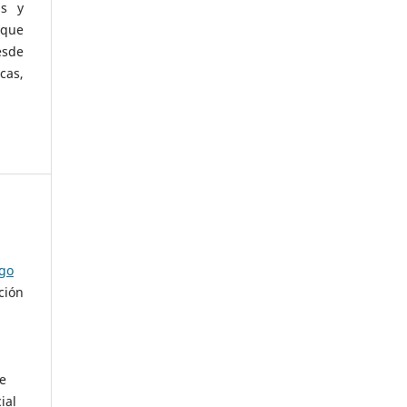
as y
 que
esde
cas,
ago
ción
de
ial