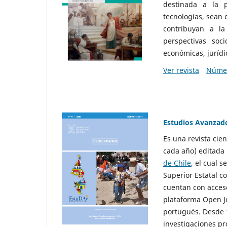
destinada a la p
tecnologías, sean
contribuyan a la
perspectivas socio
económicas, jurídic
Ver revista
Númer
Estudios Avanzad
Es una revista cie
cada año) editada 
de Chile
, el cual s
Superior Estatal co
cuentan con acceso
plataforma Open Jo
portugués. Desde 1
investigaciones pr