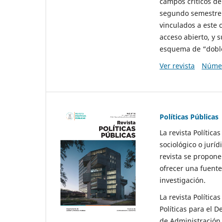
campos críticos de
segundo semestre 
vinculados a este 
acceso abierto, y 
esquema de “doble 
Ver revista
Númer
Políticas Públicas
La revista Política
sociológico o juríd
revista se propone 
ofrecer una fuente
investigación.
La revista Política
Políticas para el D
de Administración 