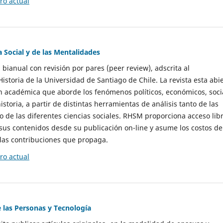
o actual
a Social y de las Mentalidades
 bianual con revisión por pares (peer review), adscrita al
storia de la Universidad de Santiago de Chile. La revista esta abi
n académica que aborde los fenómenos políticos, económicos, soci
historia, a partir de distintas herramientas de análisis tanto de las
e las diferentes ciencias sociales. RHSM proporciona acceso libr
sus contenidos desde su publicación on-line y asume los costos de
las contribuciones que propaga.
o actual
e las Personas y Tecnología