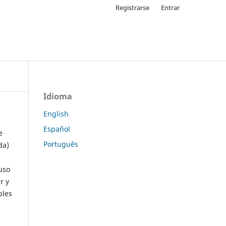
Registrarse
Entrar
Idioma
English
Español
e
Português
da)
uso
r y
ples