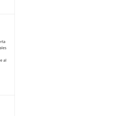
erta
ales
e al