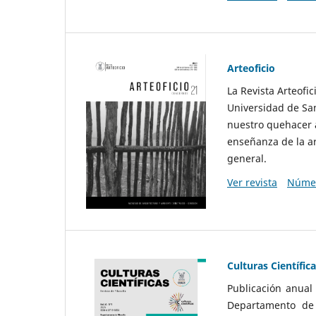
Arteoficio
La Revista Arteofi
Universidad de San
nuestro quehacer a
enseñanza de la ar
general.
Ver revista
Númer
Culturas Científic
Publicación anual
Departamento de F