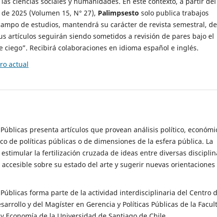
 las ciencias sociales y humanidades. En este contexto, a partir del
de 2025 (Volumen 15, N° 27),
Palimpsesto
solo publica trabajos
campo de estudios, mantendrá su carácter de revista semestral, de
sus artículos seguirán siendo sometidos a revisión de pares bajo el
ciego”. Recibirá colaboraciones en idioma español e inglés.
o actual
s Públicas presenta artículos que provean análisis político, económi
ico de políticas públicas o de dimensiones de la esfera pública. La
estimular la fertilización cruzada de ideas entre diversas disciplin
 accesible sobre su estado del arte y sugerir nuevas orientaciones
s Públicas forma parte de la actividad interdisciplinaria del Centro 
esarrollo y del Magíster en Gerencia y Políticas Públicas de la Facul
y Economía de la Universidad de Santiago de Chile.