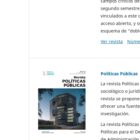
campos críticos de
segundo semestre 
vinculados a este 
acceso abierto, y 
esquema de “doble 
Ver revista
Númer
Políticas Públicas
La revista Política
sociológico o juríd
revista se propone 
ofrecer una fuente
investigación.
La revista Política
Políticas para el D
de Administración 