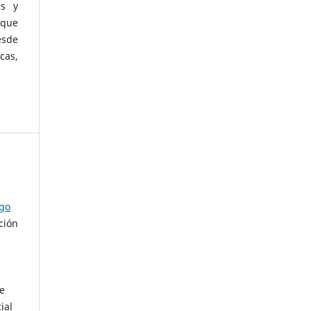
as y
 que
esde
cas,
ago
ción
de
ial