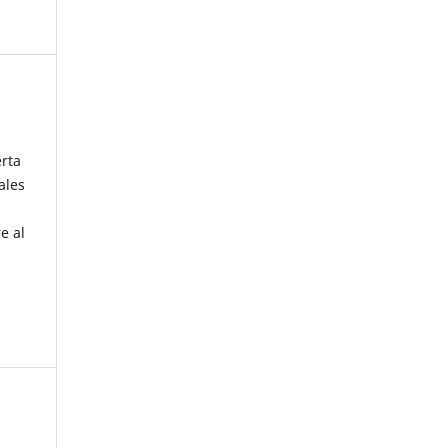
erta
ales
e al