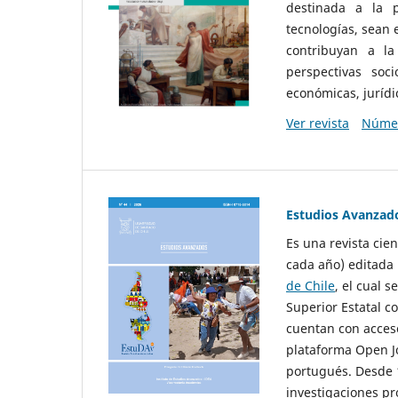
destinada a la p
tecnologías, sean
contribuyan a la
perspectivas socio
económicas, jurídic
Ver revista
Númer
Estudios Avanzad
Es una revista cie
cada año) editada 
de Chile
, el cual s
Superior Estatal co
cuentan con acceso
plataforma Open Jo
portugués. Desde 1
investigaciones pr