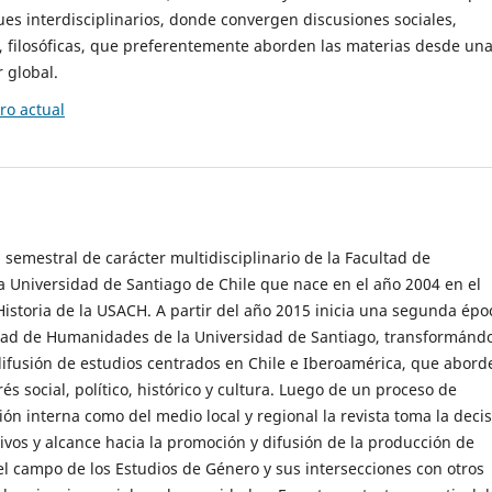
es interdisciplinarios, donde convergen discusiones sociales,
cas, filosóficas, que preferentemente aborden las materias desde un
 global.
o actual
 semestral de carácter multidisciplinario de la Facultad de
 Universidad de Santiago de Chile que nace en el año 2004 en el
storia de la USACH. A partir del año 2015 inicia una segunda épo
ultad de Humanidades de la Universidad de Santiago, transformánd
ifusión de estudios centrados en Chile e Iberoamérica, que abord
s social, político, histórico y cultura. Luego de un proceso de
ión interna como del medio local y regional la revista toma la deci
tivos y alcance hacia la promoción y difusión de la producción de
l campo de los Estudios de Género y sus intersecciones con otros