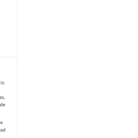
co,
as,
 de
de
tad