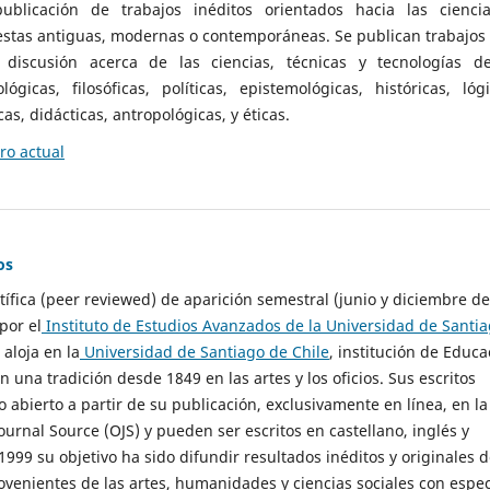
ublicación de trabajos inéditos orientados hacia las cienci
 estas antiguas, modernas o contemporáneas. Se publican trabajos
 discusión acerca de las ciencias, técnicas y tecnologías d
lógicas, filosóficas, políticas, epistemológicas, históricas, lógi
as, didácticas, antropológicas, y éticas.
o actual
os
ntífica (peer reviewed) de aparición semestral (junio y diciembre de
por el
Instituto de Estudios Avanzados de la Universidad de Santi
e aloja en la
Universidad de Santiago de Chile
, institución de Educa
n una tradición desde 1849 en las artes y los oficios. Sus escritos
 abierto a partir de su publicación, exclusivamente en línea, en la
urnal Source (OJS) y pueden ser escritos en castellano, inglés y
999 su objetivo ha sido difundir resultados inéditos y originales 
ovenientes de las artes, humanidades y ciencias sociales con espec