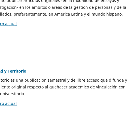
to publicar artículos originales -en la modalidad de ensayos y
stigación- en los ámbitos o áreas de la gestión de personas y de la
llados, preferentemente, en América Latina y el mundo hispano.
o actual
d y Territorio
itorio es una publicación semestral y de libre acceso que difunde y
ento original respecto al quehacer académico de vinculación con 
universitaria.
o actual