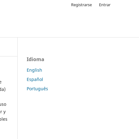
Registrarse
Entrar
Idioma
English
Español
e
Português
da)
uso
r y
ples