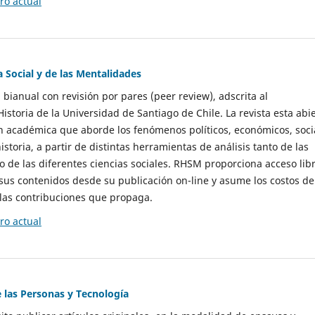
o actual
a Social y de las Mentalidades
 bianual con revisión por pares (peer review), adscrita al
storia de la Universidad de Santiago de Chile. La revista esta abi
n académica que aborde los fenómenos políticos, económicos, soci
historia, a partir de distintas herramientas de análisis tanto de las
e las diferentes ciencias sociales. RHSM proporciona acceso libr
sus contenidos desde su publicación on-line y asume los costos de
las contribuciones que propaga.
o actual
e las Personas y Tecnología