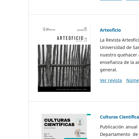
Arteoficio
La Revista Arteofi
Universidad de San
nuestro quehacer a
enseñanza de la ar
general.
Ver revista
Númer
Culturas Científic
Publicación anual
Departamento de F