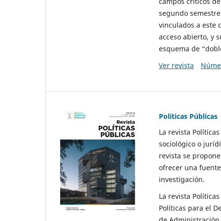
campos críticos de
segundo semestre 
vinculados a este 
acceso abierto, y 
esquema de “doble 
Ver revista
Númer
Políticas Públicas
La revista Política
sociológico o juríd
revista se propone 
ofrecer una fuente
investigación.
La revista Política
Políticas para el D
de Administración 