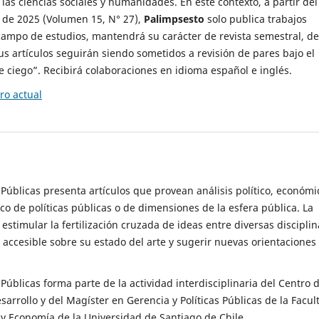
 las ciencias sociales y humanidades. En este contexto, a partir del
de 2025 (Volumen 15, N° 27),
Palimpsesto
solo publica trabajos
campo de estudios, mantendrá su carácter de revista semestral, de
sus artículos seguirán siendo sometidos a revisión de pares bajo el
ciego”. Recibirá colaboraciones en idioma español e inglés.
o actual
s Públicas presenta artículos que provean análisis político, económi
ico de políticas públicas o de dimensiones de la esfera pública. La
estimular la fertilización cruzada de ideas entre diversas disciplin
 accesible sobre su estado del arte y sugerir nuevas orientaciones
s Públicas forma parte de la actividad interdisciplinaria del Centro 
esarrollo y del Magíster en Gerencia y Políticas Públicas de la Facul
y Economía de la Universidad de Santiago de Chile.