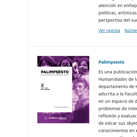
atención en enfoqu
políticas, artísti
perspectiva del sur
Ver revista
Númer
Palimpsesto
Es una publicación
Humanidades de la
departamento de Hi
adscrita a la Fac
en un espacio de d
problemas de interé
reflexión y evaluac
de volcar sus obje
conocimientos en e