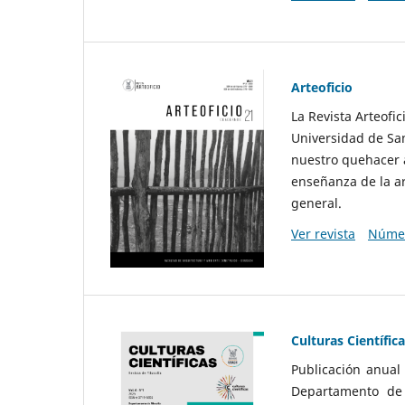
Arteoficio
La Revista Arteofi
Universidad de San
nuestro quehacer a
enseñanza de la ar
general.
Ver revista
Númer
Culturas Científic
Publicación anual
Departamento de F