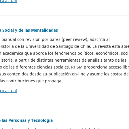
o actual
a Social y de las Mentalidades
 bianual con revisión por pares (peer review), adscrita al
storia de la Universidad de Santiago de Chile. La revista esta abi
n académica que aborde los fenómenos políticos, económicos, soci
historia, a partir de distintas herramientas de análisis tanto de las
e las diferentes ciencias sociales. RHSM proporciona acceso libr
sus contenidos desde su publicación on-line y asume los costos de
las contribuciones que propaga.
o actual
e las Personas y Tecnología