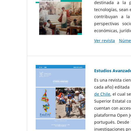
destinada a la p
tecnologías, sean
contribuyan a la
perspectivas socio
económicas, jurídic
Ver revista
Númer
Estudios Avanzad
Es una revista cie
cada año) editada 
de Chile
, el cual s
Superior Estatal co
cuentan con acceso
plataforma Open Jo
portugués. Desde 1
investigaciones pr