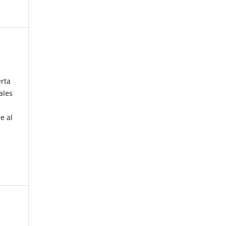
erta
ales
e al