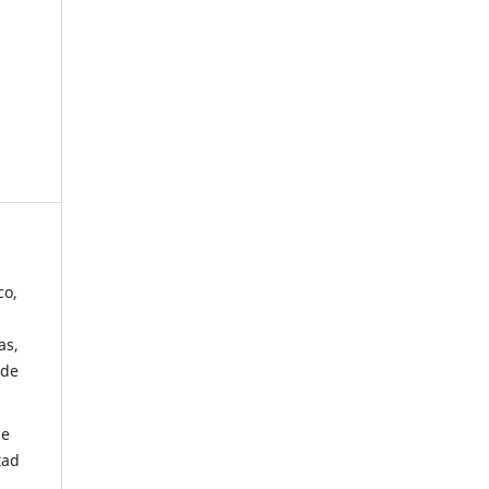
co,
as,
 de
de
tad