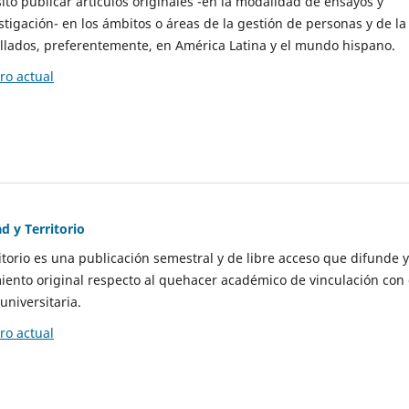
to publicar artículos originales -en la modalidad de ensayos y
stigación- en los ámbitos o áreas de la gestión de personas y de la
llados, preferentemente, en América Latina y el mundo hispano.
o actual
d y Territorio
itorio es una publicación semestral y de libre acceso que difunde y
ento original respecto al quehacer académico de vinculación con 
universitaria.
o actual