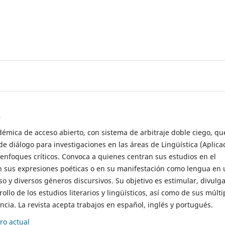
s
démica de acceso abierto, con sistema de arbitraje doble ciego, qu
de diálogo para investigaciones en las áreas de Lingüística (Aplica
 enfoques críticos. Convoca a quienes centran sus estudios en el
n sus expresiones poéticas o en su manifestación como lengua en 
so y diversos géneros discursivos. Su objetivo es estimular, divulga
rollo de los estudios literarios y lingüísticos, así como de sus múlti
cia. La revista acepta trabajos en español, inglés y portugués.
o actual