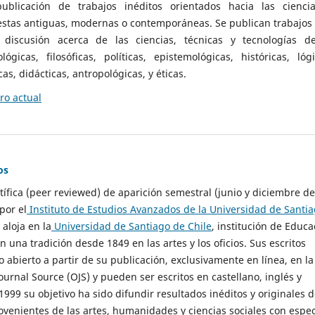
ublicación de trabajos inéditos orientados hacia las cienci
 estas antiguas, modernas o contemporáneas. Se publican trabajos
 discusión acerca de las ciencias, técnicas y tecnologías d
lógicas, filosóficas, políticas, epistemológicas, históricas, lógi
as, didácticas, antropológicas, y éticas.
o actual
os
ntífica (peer reviewed) de aparición semestral (junio y diciembre de
por el
Instituto de Estudios Avanzados de la Universidad de Santi
e aloja en la
Universidad de Santiago de Chile
, institución de Educa
n una tradición desde 1849 en las artes y los oficios. Sus escritos
 abierto a partir de su publicación, exclusivamente en línea, en la
urnal Source (OJS) y pueden ser escritos en castellano, inglés y
999 su objetivo ha sido difundir resultados inéditos y originales 
ovenientes de las artes, humanidades y ciencias sociales con espec