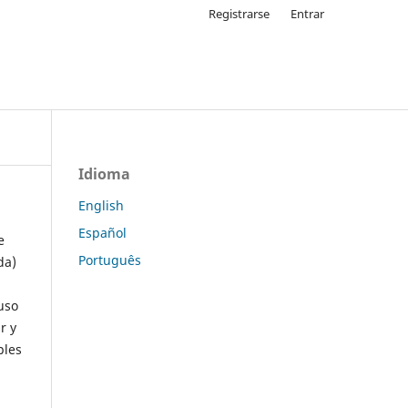
Registrarse
Entrar
Idioma
English
Español
e
Português
da)
uso
r y
ples