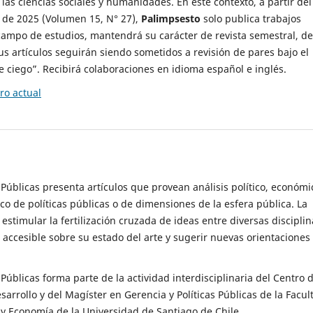
 las ciencias sociales y humanidades. En este contexto, a partir del
de 2025 (Volumen 15, N° 27),
Palimpsesto
solo publica trabajos
campo de estudios, mantendrá su carácter de revista semestral, de
sus artículos seguirán siendo sometidos a revisión de pares bajo el
ciego”. Recibirá colaboraciones en idioma español e inglés.
o actual
s Públicas presenta artículos que provean análisis político, económi
ico de políticas públicas o de dimensiones de la esfera pública. La
estimular la fertilización cruzada de ideas entre diversas disciplin
 accesible sobre su estado del arte y sugerir nuevas orientaciones
s Públicas forma parte de la actividad interdisciplinaria del Centro 
esarrollo y del Magíster en Gerencia y Políticas Públicas de la Facul
y Economía de la Universidad de Santiago de Chile.