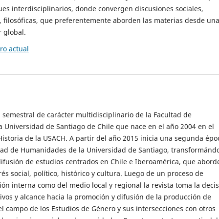
es interdisciplinarios, donde convergen discusiones sociales,
cas, filosóficas, que preferentemente aborden las materias desde un
 global.
o actual
 semestral de carácter multidisciplinario de la Facultad de
 Universidad de Santiago de Chile que nace en el año 2004 en el
storia de la USACH. A partir del año 2015 inicia una segunda épo
ultad de Humanidades de la Universidad de Santiago, transformánd
ifusión de estudios centrados en Chile e Iberoamérica, que abord
s social, político, histórico y cultura. Luego de un proceso de
ión interna como del medio local y regional la revista toma la deci
tivos y alcance hacia la promoción y difusión de la producción de
l campo de los Estudios de Género y sus intersecciones con otros