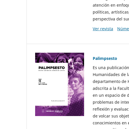
atención en enfoqu
políticas, artísti
perspectiva del sur
Ver revista
Númer
Palimpsesto
Es una publicación
Humanidades de la
departamento de Hi
adscrita a la Fac
en un espacio de d
problemas de interé
reflexión y evaluac
de volcar sus obje
conocimientos en e