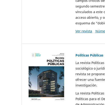
campos críticos de
segundo semestre 
vinculados a este 
acceso abierto, y 
esquema de “doble 
Ver revista
Númer
Políticas Públicas
La revista Política
sociológico o juríd
revista se propone 
ofrecer una fuente
investigación.
La revista Política
Políticas para el D
de Administración 