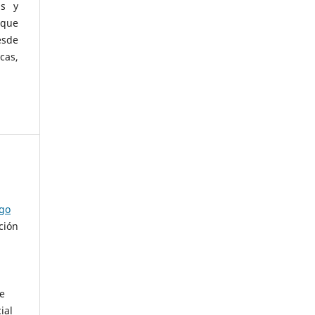
as y
 que
esde
cas,
ago
ción
de
ial