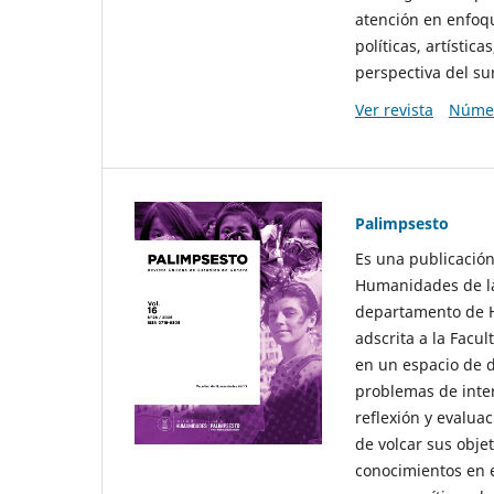
atención en enfoqu
políticas, artísti
perspectiva del sur
Ver revista
Númer
Palimpsesto
Es una publicación
Humanidades de la
departamento de Hi
adscrita a la Fac
en un espacio de d
problemas de interé
reflexión y evaluac
de volcar sus obje
conocimientos en e