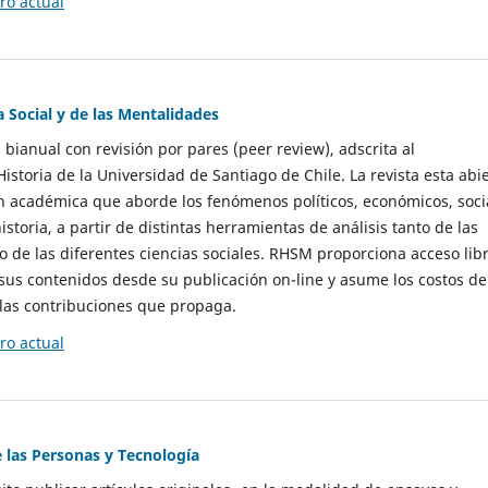
o actual
a Social y de las Mentalidades
 bianual con revisión por pares (peer review), adscrita al
storia de la Universidad de Santiago de Chile. La revista esta abi
n académica que aborde los fenómenos políticos, económicos, soci
historia, a partir de distintas herramientas de análisis tanto de las
e las diferentes ciencias sociales. RHSM proporciona acceso libr
sus contenidos desde su publicación on-line y asume los costos de
las contribuciones que propaga.
o actual
e las Personas y Tecnología