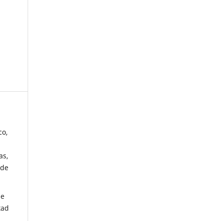
co,
as,
 de
de
tad