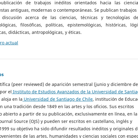
ublicación de trabajos inéditos orientados hacia las cienci
 estas antiguas, modernas o contemporáneas. Se publican trabajos
 discusión acerca de las ciencias, técnicas y tecnologías d
lógicas, filosóficas, políticas, epistemológicas, históricas, lógi
as, didácticas, antropológicas, y éticas.
o actual
os
ntífica (peer reviewed) de aparición semestral (junio y diciembre de
por el
Instituto de Estudios Avanzados de la Universidad de Santi
e aloja en la
Universidad de Santiago de Chile
, institución de Educa
n una tradición desde 1849 en las artes y los oficios. Sus escritos
 abierto a partir de su publicación, exclusivamente en línea, en la
urnal Source (OJS) y pueden ser escritos en castellano, inglés y
999 su objetivo ha sido difundir resultados inéditos y originales 
ovenientes de las artes, humanidades y ciencias sociales con espec