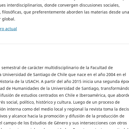
es interdisciplinarios, donde convergen discusiones sociales,
cas, filosóficas, que preferentemente aborden las materias desde un
 global.
o actual
 semestral de carácter multidisciplinario de la Facultad de
 Universidad de Santiago de Chile que nace en el año 2004 en el
storia de la USACH. A partir del año 2015 inicia una segunda épo
ultad de Humanidades de la Universidad de Santiago, transformánd
ifusión de estudios centrados en Chile e Iberoamérica, que abord
s social, político, histórico y cultura. Luego de un proceso de
ión interna como del medio local y regional la revista toma la deci
tivos y alcance hacia la promoción y difusión de la producción de
l campo de los Estudios de Género y sus intersecciones con otros