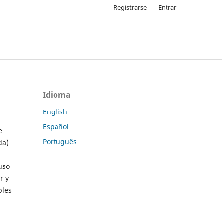
Registrarse
Entrar
Idioma
English
Español
e
Português
da)
uso
r y
ples