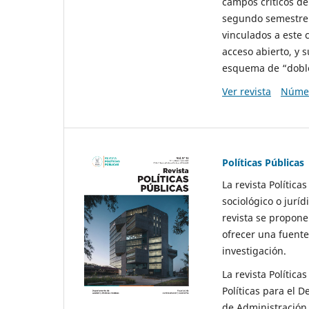
campos críticos de
segundo semestre 
vinculados a este 
acceso abierto, y 
esquema de “doble 
Ver revista
Númer
Políticas Públicas
La revista Política
sociológico o juríd
revista se propone 
ofrecer una fuente
investigación.
La revista Política
Políticas para el D
de Administración 