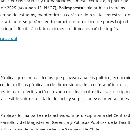
 las ciencias sociales y humanidades. En este contexto, a partir del
de 2025 (Volumen 15, N° 27),
Palimpsesto
solo publica trabajos
campo de estudios, mantendrá su carácter de revista semestral, de
sus artículos seguirán siendo sometidos a revisión de pares bajo el
ciego”. Recibirá colaboraciones en idioma español e inglés.
o actual
s Públicas presenta artículos que provean análisis político, económi
ico de políticas públicas o de dimensiones de la esfera pública. La
estimular la fertilización cruzada de ideas entre diversas disciplin
 accesible sobre su estado del arte y sugerir nuevas orientaciones
s Públicas forma parte de la actividad interdisciplinaria del Centro 
esarrollo y del Magíster en Gerencia y Políticas Públicas de la Facul
y Economía de la Universidad de Santiago de Chile.