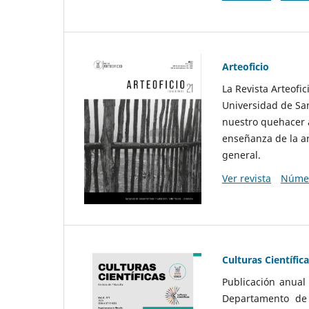
Arteoficio
La Revista Arteofi
Universidad de San
nuestro quehacer a
enseñanza de la ar
general.
Ver revista
Númer
Culturas Científic
Publicación anual
Departamento de F