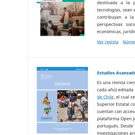
destinada a la p
tecnologías, sean
contribuyan a la
perspectivas socio
económicas, jurídic
Ver revista
Númer
Estudios Avanzad
Es una revista cie
cada año) editada 
de Chile
, el cual s
Superior Estatal co
cuentan con acceso
plataforma Open Jo
portugués. Desde 1
investigaciones pr