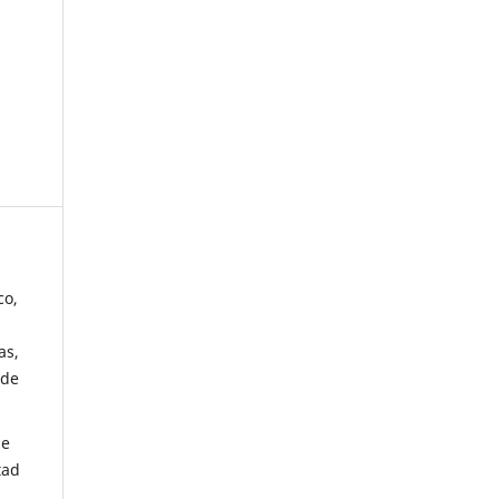
co,
as,
 de
de
tad