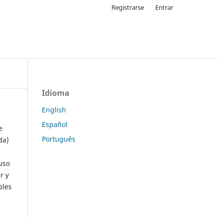
Registrarse
Entrar
Idioma
English
Español
e
Português
da)
uso
r y
ples