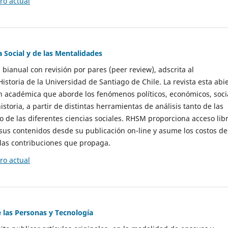
o actual
a Social y de las Mentalidades
 bianual con revisión por pares (peer review), adscrita al
storia de la Universidad de Santiago de Chile. La revista esta abi
n académica que aborde los fenómenos políticos, económicos, soci
historia, a partir de distintas herramientas de análisis tanto de las
e las diferentes ciencias sociales. RHSM proporciona acceso libr
sus contenidos desde su publicación on-line y asume los costos de
las contribuciones que propaga.
o actual
e las Personas y Tecnología