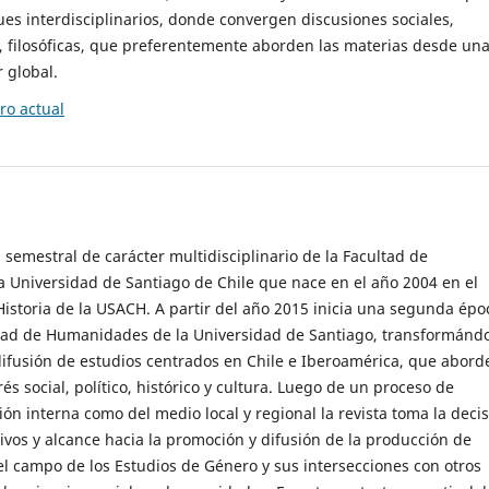
es interdisciplinarios, donde convergen discusiones sociales,
cas, filosóficas, que preferentemente aborden las materias desde un
 global.
o actual
 semestral de carácter multidisciplinario de la Facultad de
 Universidad de Santiago de Chile que nace en el año 2004 en el
storia de la USACH. A partir del año 2015 inicia una segunda épo
ultad de Humanidades de la Universidad de Santiago, transformánd
ifusión de estudios centrados en Chile e Iberoamérica, que abord
s social, político, histórico y cultura. Luego de un proceso de
ión interna como del medio local y regional la revista toma la deci
tivos y alcance hacia la promoción y difusión de la producción de
l campo de los Estudios de Género y sus intersecciones con otros