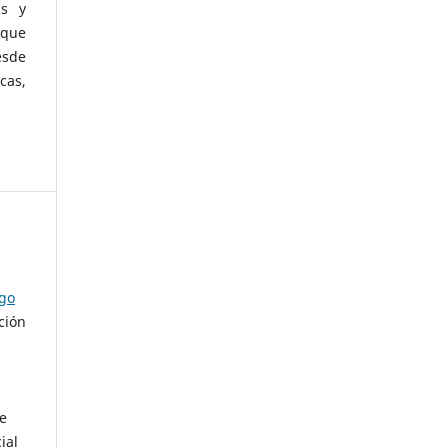
as y
 que
esde
cas,
ago
ción
de
ial