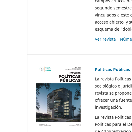
campos críticos de
segundo semestre 
vinculados a este 
acceso abierto, y 
esquema de “doble 
Ver revista
Númer
Políticas Públicas
La revista Política
sociológico o juríd
revista se propone 
ofrecer una fuente
investigación.
La revista Política
Políticas para el D
de Administración 