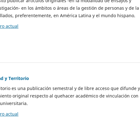
to publicar artículos originales -en la modalidad de ensayos y
stigación- en los ámbitos o áreas de la gestión de personas y de la
llados, preferentemente, en América Latina y el mundo hispano.
o actual
d y Territorio
itorio es una publicación semestral y de libre acceso que difunde y
ento original respecto al quehacer académico de vinculación con 
universitaria.
o actual