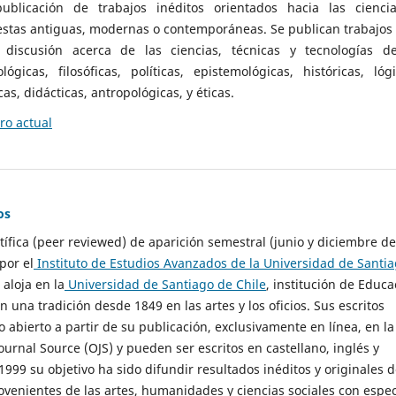
ublicación de trabajos inéditos orientados hacia las cienci
 estas antiguas, modernas o contemporáneas. Se publican trabajos
 discusión acerca de las ciencias, técnicas y tecnologías d
lógicas, filosóficas, políticas, epistemológicas, históricas, lógi
as, didácticas, antropológicas, y éticas.
o actual
os
ntífica (peer reviewed) de aparición semestral (junio y diciembre de
por el
Instituto de Estudios Avanzados de la Universidad de Santi
e aloja en la
Universidad de Santiago de Chile
, institución de Educa
n una tradición desde 1849 en las artes y los oficios. Sus escritos
 abierto a partir de su publicación, exclusivamente en línea, en la
urnal Source (OJS) y pueden ser escritos en castellano, inglés y
999 su objetivo ha sido difundir resultados inéditos y originales 
ovenientes de las artes, humanidades y ciencias sociales con espec