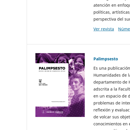
atención en enfoqu
políticas, artísti
perspectiva del sur
Ver revista
Númer
Palimpsesto
Es una publicación
Humanidades de la
departamento de Hi
adscrita a la Fac
en un espacio de d
problemas de interé
reflexión y evaluac
de volcar sus obje
conocimientos en e