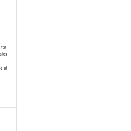
erta
ales
e al