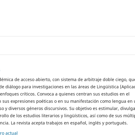
s
démica de acceso abierto, con sistema de arbitraje doble ciego, qu
de diálogo para investigaciones en las áreas de Lingüística (Aplica
 enfoques críticos. Convoca a quienes centran sus estudios en el
n sus expresiones poéticas o en su manifestación como lengua en 
so y diversos géneros discursivos. Su objetivo es estimular, divulga
rollo de los estudios literarios y lingüísticos, así como de sus múlti
cia. La revista acepta trabajos en español, inglés y portugués.
o actual