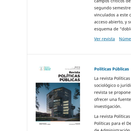
campos críticos de
segundo semestre 
vinculados a este 
acceso abierto, y 
esquema de “doble 
Ver revista
Númer
Políticas Públicas
La revista Política
sociológico o juríd
revista se propone 
ofrecer una fuente
investigación.
La revista Política
Políticas para el D
de Administración 