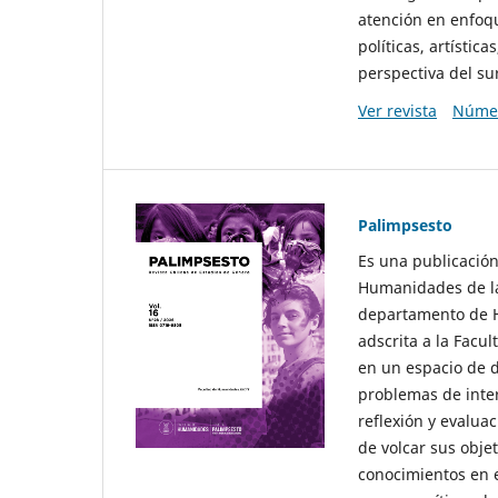
atención en enfoqu
políticas, artísti
perspectiva del sur
Ver revista
Númer
Palimpsesto
Es una publicación
Humanidades de la
departamento de Hi
adscrita a la Fac
en un espacio de d
problemas de interé
reflexión y evaluac
de volcar sus obje
conocimientos en e