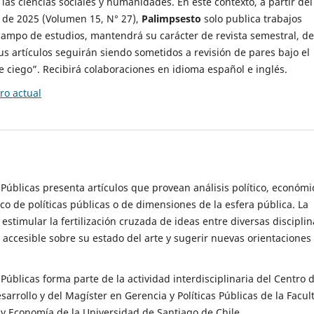
 las ciencias sociales y humanidades. En este contexto, a partir del
de 2025 (Volumen 15, N° 27),
Palimpsesto
solo publica trabajos
campo de estudios, mantendrá su carácter de revista semestral, de
sus artículos seguirán siendo sometidos a revisión de pares bajo el
ciego”. Recibirá colaboraciones en idioma español e inglés.
o actual
s Públicas presenta artículos que provean análisis político, económi
ico de políticas públicas o de dimensiones de la esfera pública. La
estimular la fertilización cruzada de ideas entre diversas disciplin
 accesible sobre su estado del arte y sugerir nuevas orientaciones
s Públicas forma parte de la actividad interdisciplinaria del Centro 
esarrollo y del Magíster en Gerencia y Políticas Públicas de la Facul
y Economía de la Universidad de Santiago de Chile.