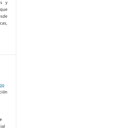
as y
 que
esde
cas,
ago
ción
de
ial