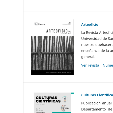
Arteoficio
La Revista Arteofi
Universidad de San
nuestro quehacer a
enseñanza de la ar
general.
Ver revista
Númer
Culturas Científic
Publicación anual
Departamento de F