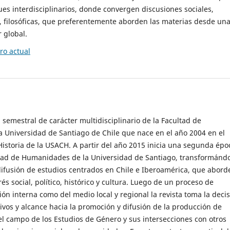
es interdisciplinarios, donde convergen discusiones sociales,
cas, filosóficas, que preferentemente aborden las materias desde un
 global.
o actual
 semestral de carácter multidisciplinario de la Facultad de
 Universidad de Santiago de Chile que nace en el año 2004 en el
storia de la USACH. A partir del año 2015 inicia una segunda épo
ultad de Humanidades de la Universidad de Santiago, transformánd
ifusión de estudios centrados en Chile e Iberoamérica, que abord
s social, político, histórico y cultura. Luego de un proceso de
ión interna como del medio local y regional la revista toma la deci
tivos y alcance hacia la promoción y difusión de la producción de
l campo de los Estudios de Género y sus intersecciones con otros