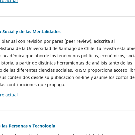
o actual
a Social y de las Mentalidades
 bianual con revisión por pares (peer review), adscrita al
storia de la Universidad de Santiago de Chile. La revista esta abi
n académica que aborde los fenómenos políticos, económicos, soci
historia, a partir de distintas herramientas de análisis tanto de las
e las diferentes ciencias sociales. RHSM proporciona acceso libr
sus contenidos desde su publicación on-line y asume los costos de
las contribuciones que propaga.
o actual
e las Personas y Tecnología