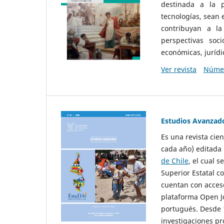
destinada a la p
tecnologías, sean
contribuyan a la
perspectivas socio
económicas, jurídic
Ver revista
Númer
Estudios Avanzad
Es una revista cie
cada año) editada 
de Chile
, el cual s
Superior Estatal co
cuentan con acceso
plataforma Open Jo
portugués. Desde 1
investigaciones pr