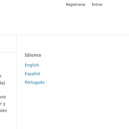
Registrarse
Entrar
Idioma
English
Español
e
Português
da)
uso
r y
ples