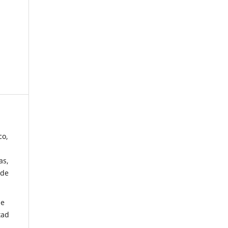
co,
as,
 de
de
tad