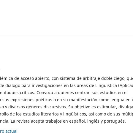
s
démica de acceso abierto, con sistema de arbitraje doble ciego, qu
de diálogo para investigaciones en las áreas de Lingüística (Aplica
 enfoques críticos. Convoca a quienes centran sus estudios en el
n sus expresiones poéticas o en su manifestación como lengua en 
so y diversos géneros discursivos. Su objetivo es estimular, divulga
rollo de los estudios literarios y lingüísticos, así como de sus múlti
cia. La revista acepta trabajos en español, inglés y portugués.
o actual