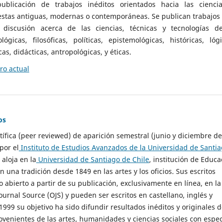
ublicación de trabajos inéditos orientados hacia las cienci
 estas antiguas, modernas o contemporáneas. Se publican trabajos
 discusión acerca de las ciencias, técnicas y tecnologías d
lógicas, filosóficas, políticas, epistemológicas, históricas, lógi
as, didácticas, antropológicas, y éticas.
o actual
os
ntífica (peer reviewed) de aparición semestral (junio y diciembre de
por el
Instituto de Estudios Avanzados de la Universidad de Santi
e aloja en la
Universidad de Santiago de Chile
, institución de Educa
n una tradición desde 1849 en las artes y los oficios. Sus escritos
 abierto a partir de su publicación, exclusivamente en línea, en la
urnal Source (OJS) y pueden ser escritos en castellano, inglés y
999 su objetivo ha sido difundir resultados inéditos y originales 
ovenientes de las artes, humanidades y ciencias sociales con espec