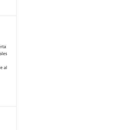
erta
ales
e al