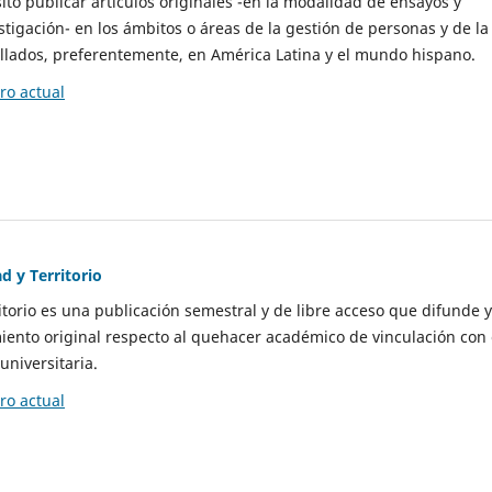
to publicar artículos originales -en la modalidad de ensayos y
stigación- en los ámbitos o áreas de la gestión de personas y de la
llados, preferentemente, en América Latina y el mundo hispano.
o actual
d y Territorio
itorio es una publicación semestral y de libre acceso que difunde y
ento original respecto al quehacer académico de vinculación con 
universitaria.
o actual