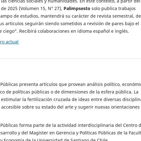
 las ciencias sociales y humanidades. En este contexto, a partir del
de 2025 (Volumen 15, N° 27),
Palimpsesto
solo publica trabajos
campo de estudios, mantendrá su carácter de revista semestral, de
sus artículos seguirán siendo sometidos a revisión de pares bajo el
ciego”. Recibirá colaboraciones en idioma español e inglés.
o actual
s Públicas presenta artículos que provean análisis político, económi
ico de políticas públicas o de dimensiones de la esfera pública. La
estimular la fertilización cruzada de ideas entre diversas disciplin
 accesible sobre su estado del arte y sugerir nuevas orientaciones
s Públicas forma parte de la actividad interdisciplinaria del Centro 
esarrollo y del Magíster en Gerencia y Políticas Públicas de la Facul
y Economía de la Universidad de Santiago de Chile.