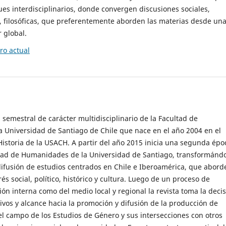
es interdisciplinarios, donde convergen discusiones sociales,
cas, filosóficas, que preferentemente aborden las materias desde un
 global.
o actual
 semestral de carácter multidisciplinario de la Facultad de
 Universidad de Santiago de Chile que nace en el año 2004 en el
storia de la USACH. A partir del año 2015 inicia una segunda épo
ultad de Humanidades de la Universidad de Santiago, transformánd
ifusión de estudios centrados en Chile e Iberoamérica, que abord
s social, político, histórico y cultura. Luego de un proceso de
ión interna como del medio local y regional la revista toma la deci
tivos y alcance hacia la promoción y difusión de la producción de
l campo de los Estudios de Género y sus intersecciones con otros