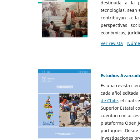
destinada a la p
tecnologías, sean
contribuyan a la
perspectivas socio
económicas, jurídic
Ver revista
Númer
Estudios Avanzad
Es una revista cie
cada año) editada 
de Chile
, el cual s
Superior Estatal co
cuentan con acceso
plataforma Open Jo
portugués. Desde 1
investigaciones pr