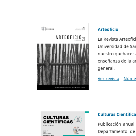
Arteoficio
La Revista Arteofi
Universidad de San
nuestro quehacer a
enseñanza de la ar
general.
Ver revista
Númer
Culturas Científic
Publicación anual
Departamento de F