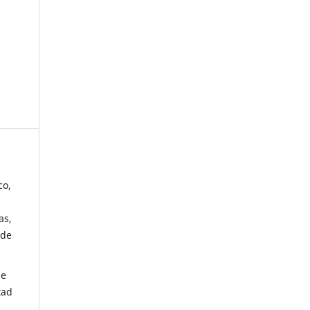
co,
as,
 de
de
tad