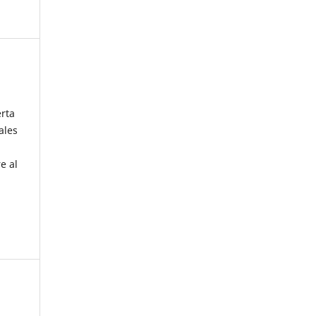
erta
ales
e al