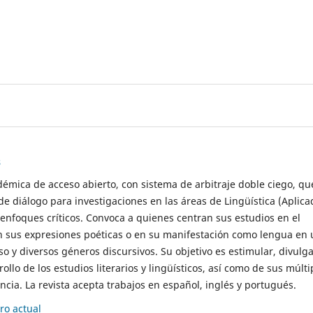
s
démica de acceso abierto, con sistema de arbitraje doble ciego, qu
de diálogo para investigaciones en las áreas de Lingüística (Aplica
 enfoques críticos. Convoca a quienes centran sus estudios en el
n sus expresiones poéticas o en su manifestación como lengua en 
so y diversos géneros discursivos. Su objetivo es estimular, divulga
rollo de los estudios literarios y lingüísticos, así como de sus múlti
cia. La revista acepta trabajos en español, inglés y portugués.
o actual