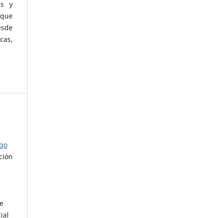
as y
 que
esde
cas,
ago
ción
de
ial