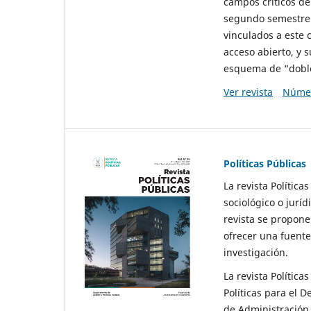
campos críticos de
segundo semestre 
vinculados a este 
acceso abierto, y 
esquema de “doble 
Ver revista
Númer
Políticas Públicas
La revista Política
sociológico o juríd
revista se propone 
ofrecer una fuente
investigación.
La revista Política
Políticas para el D
de Administración 