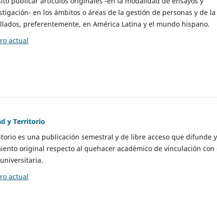
to publicar artículos originales -en la modalidad de ensayos y
stigación- en los ámbitos o áreas de la gestión de personas y de la
llados, preferentemente, en América Latina y el mundo hispano.
o actual
d y Territorio
itorio es una publicación semestral y de libre acceso que difunde y
ento original respecto al quehacer académico de vinculación con 
universitaria.
o actual