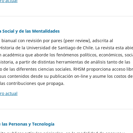
o actual
a Social y de las Mentalidades
 bianual con revisión por pares (peer review), adscrita al
storia de la Universidad de Santiago de Chile. La revista esta abi
n académica que aborde los fenómenos políticos, económicos, soci
historia, a partir de distintas herramientas de análisis tanto de las
e las diferentes ciencias sociales. RHSM proporciona acceso libr
sus contenidos desde su publicación on-line y asume los costos de
las contribuciones que propaga.
o actual
e las Personas y Tecnología