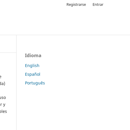
Registrarse
Entrar
Idioma
English
Español
e
Português
da)
uso
r y
ples