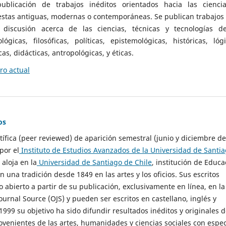
ublicación de trabajos inéditos orientados hacia las cienci
 estas antiguas, modernas o contemporáneas. Se publican trabajos
 discusión acerca de las ciencias, técnicas y tecnologías d
lógicas, filosóficas, políticas, epistemológicas, históricas, lógi
as, didácticas, antropológicas, y éticas.
o actual
os
ntífica (peer reviewed) de aparición semestral (junio y diciembre de
por el
Instituto de Estudios Avanzados de la Universidad de Santi
e aloja en la
Universidad de Santiago de Chile
, institución de Educa
n una tradición desde 1849 en las artes y los oficios. Sus escritos
 abierto a partir de su publicación, exclusivamente en línea, en la
urnal Source (OJS) y pueden ser escritos en castellano, inglés y
999 su objetivo ha sido difundir resultados inéditos y originales 
ovenientes de las artes, humanidades y ciencias sociales con espec