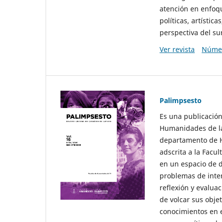
atención en enfoqu
políticas, artísti
perspectiva del sur
Ver revista
Númer
Palimpsesto
Es una publicación
Humanidades de la
departamento de Hi
adscrita a la Fac
en un espacio de d
problemas de interé
reflexión y evaluac
de volcar sus obje
conocimientos en e