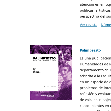
atención en enfoqu
políticas, artísti
perspectiva del sur
Ver revista
Númer
Palimpsesto
Es una publicación
Humanidades de la
departamento de Hi
adscrita a la Fac
en un espacio de d
problemas de interé
reflexión y evaluac
de volcar sus obje
conocimientos en e