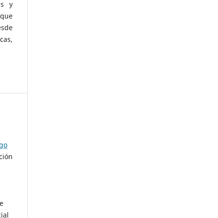
as y
 que
esde
cas,
ago
ción
de
ial