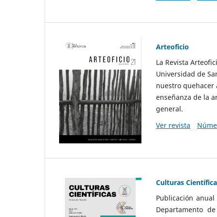
Arteoficio
La Revista Arteofi
Universidad de San
nuestro quehacer a
enseñanza de la ar
general.
Ver revista
Númer
Culturas Científic
Publicación anual
Departamento de F