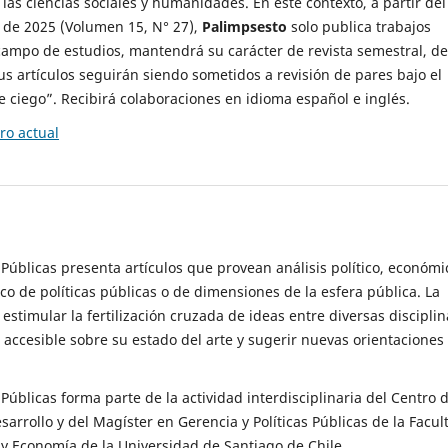
 las ciencias sociales y humanidades. En este contexto, a partir del
de 2025 (Volumen 15, N° 27),
Palimpsesto
solo publica trabajos
campo de estudios, mantendrá su carácter de revista semestral, de
sus artículos seguirán siendo sometidos a revisión de pares bajo el
ciego”. Recibirá colaboraciones en idioma español e inglés.
o actual
s Públicas presenta artículos que provean análisis político, económi
ico de políticas públicas o de dimensiones de la esfera pública. La
estimular la fertilización cruzada de ideas entre diversas disciplin
 accesible sobre su estado del arte y sugerir nuevas orientaciones
s Públicas forma parte de la actividad interdisciplinaria del Centro 
esarrollo y del Magíster en Gerencia y Políticas Públicas de la Facul
y Economía de la Universidad de Santiago de Chile.