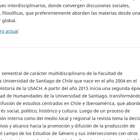
es interdisciplinarios, donde convergen discusiones sociales,
cas, filosóficas, que preferentemente aborden las materias desde un
 global.
o actual
 semestral de carácter multidisciplinario de la Facultad de
 Universidad de Santiago de Chile que nace en el año 2004 en el
storia de la USACH. A partir del año 2015 inicia una segunda épo
ultad de Humanidades de la Universidad de Santiago, transformánd
ifusión de estudios centrados en Chile e Iberoamérica, que abord
s social, político, histórico y cultura. Luego de un proceso de
ión interna como del medio local y regional la revista toma la deci
tivos y alcance hacia la promoción y difusión de la producción de
l campo de los Estudios de Género y sus intersecciones con otros