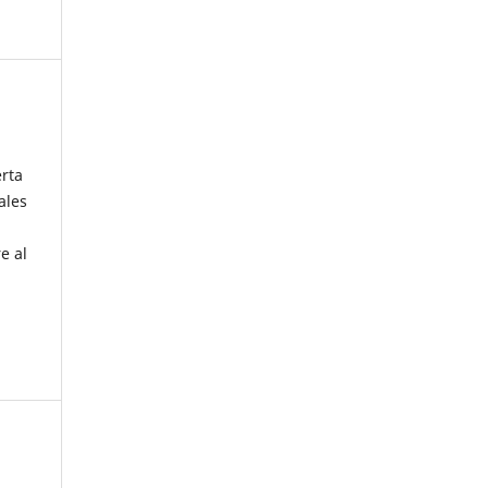
erta
ales
e al