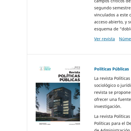
campos críticos de
segundo semestre 
vinculados a este 
acceso abierto, y 
esquema de “doble 
Ver revista
Númer
Políticas Públicas
La revista Política
sociológico o juríd
revista se propone 
ofrecer una fuente
investigación.
La revista Política
Políticas para el D
de Administración 