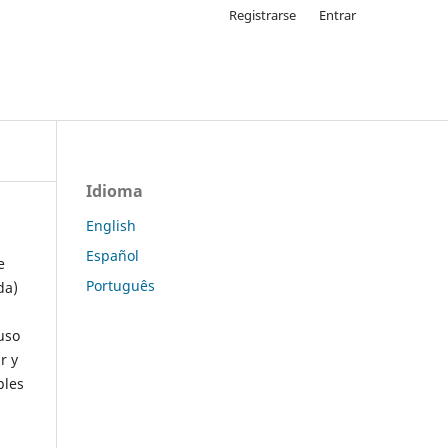
Registrarse
Entrar
Idioma
English
Español
e
Português
da)
uso
r y
ples