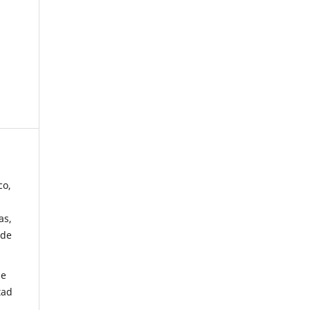
co,
as,
 de
de
tad