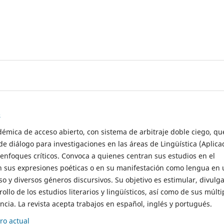
s
démica de acceso abierto, con sistema de arbitraje doble ciego, qu
de diálogo para investigaciones en las áreas de Lingüística (Aplica
 enfoques críticos. Convoca a quienes centran sus estudios en el
n sus expresiones poéticas o en su manifestación como lengua en 
so y diversos géneros discursivos. Su objetivo es estimular, divulga
rollo de los estudios literarios y lingüísticos, así como de sus múlti
cia. La revista acepta trabajos en español, inglés y portugués.
o actual