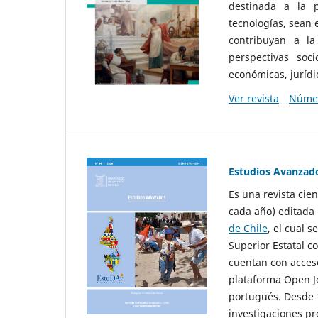
destinada a la p
tecnologías, sean
contribuyan a la
perspectivas socio
económicas, jurídic
Ver revista
Númer
Estudios Avanzad
Es una revista cie
cada año) editada 
de Chile
, el cual s
Superior Estatal co
cuentan con acceso
plataforma Open Jo
portugués. Desde 1
investigaciones pr