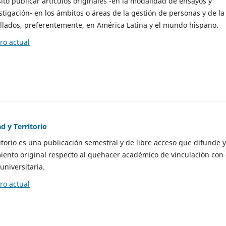
to publicar artículos originales -en la modalidad de ensayos y
stigación- en los ámbitos o áreas de la gestión de personas y de la
llados, preferentemente, en América Latina y el mundo hispano.
o actual
d y Territorio
itorio es una publicación semestral y de libre acceso que difunde y
ento original respecto al quehacer académico de vinculación con 
universitaria.
o actual