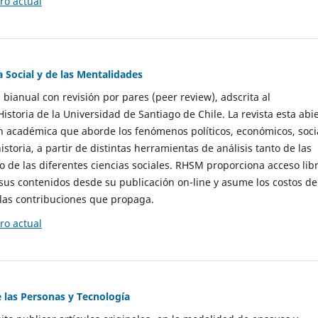
o actual
a Social y de las Mentalidades
 bianual con revisión por pares (peer review), adscrita al
storia de la Universidad de Santiago de Chile. La revista esta abi
n académica que aborde los fenómenos políticos, económicos, soci
historia, a partir de distintas herramientas de análisis tanto de las
e las diferentes ciencias sociales. RHSM proporciona acceso libr
sus contenidos desde su publicación on-line y asume los costos de
las contribuciones que propaga.
o actual
e las Personas y Tecnología