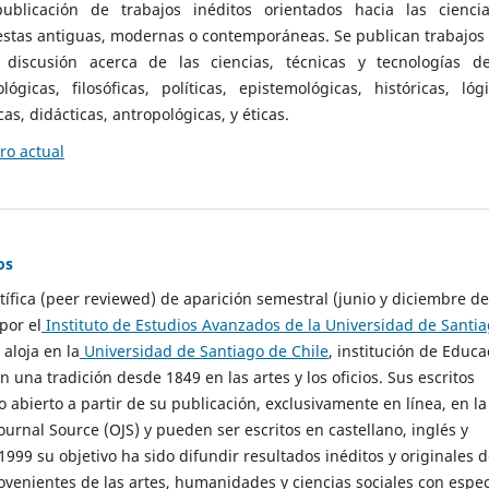
ublicación de trabajos inéditos orientados hacia las cienci
 estas antiguas, modernas o contemporáneas. Se publican trabajos
 discusión acerca de las ciencias, técnicas y tecnologías d
lógicas, filosóficas, políticas, epistemológicas, históricas, lógi
as, didácticas, antropológicas, y éticas.
o actual
os
ntífica (peer reviewed) de aparición semestral (junio y diciembre de
por el
Instituto de Estudios Avanzados de la Universidad de Santi
e aloja en la
Universidad de Santiago de Chile
, institución de Educa
n una tradición desde 1849 en las artes y los oficios. Sus escritos
 abierto a partir de su publicación, exclusivamente en línea, en la
urnal Source (OJS) y pueden ser escritos en castellano, inglés y
999 su objetivo ha sido difundir resultados inéditos y originales 
ovenientes de las artes, humanidades y ciencias sociales con espec