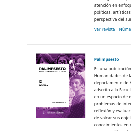
atención en enfoqu
políticas, artísti
perspectiva del sur
Ver revista
Númer
Palimpsesto
Es una publicación
Humanidades de la
departamento de Hi
adscrita a la Fac
en un espacio de d
problemas de interé
reflexión y evaluac
de volcar sus obje
conocimientos en e