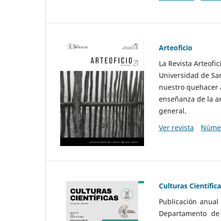
Arteoficio
La Revista Arteofi
Universidad de San
nuestro quehacer a
enseñanza de la ar
general.
Ver revista
Númer
Culturas Científic
Publicación anual
Departamento de F