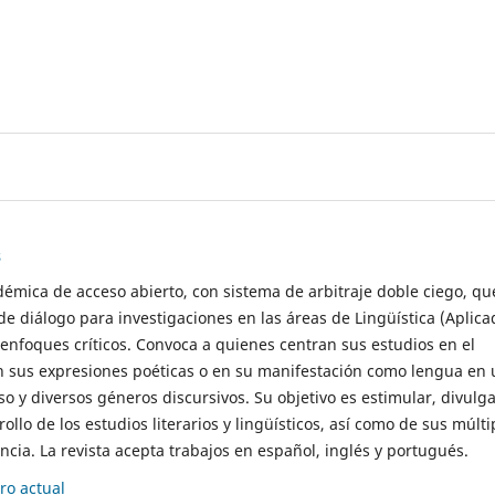
s
démica de acceso abierto, con sistema de arbitraje doble ciego, qu
de diálogo para investigaciones en las áreas de Lingüística (Aplica
 enfoques críticos. Convoca a quienes centran sus estudios en el
n sus expresiones poéticas o en su manifestación como lengua en 
so y diversos géneros discursivos. Su objetivo es estimular, divulga
rollo de los estudios literarios y lingüísticos, así como de sus múlti
cia. La revista acepta trabajos en español, inglés y portugués.
o actual