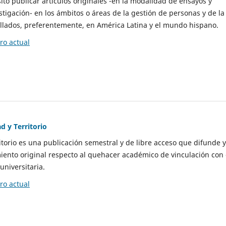
to publicar artículos originales -en la modalidad de ensayos y
stigación- en los ámbitos o áreas de la gestión de personas y de la
llados, preferentemente, en América Latina y el mundo hispano.
o actual
d y Territorio
itorio es una publicación semestral y de libre acceso que difunde y
ento original respecto al quehacer académico de vinculación con 
universitaria.
o actual