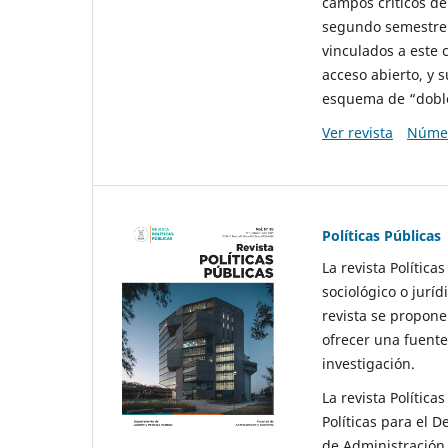
campos críticos de
segundo semestre 
vinculados a este 
acceso abierto, y 
esquema de “doble 
Ver revista
Númer
Políticas Públicas
La revista Política
sociológico o juríd
revista se propone 
ofrecer una fuente
investigación.
La revista Política
Políticas para el D
de Administración 