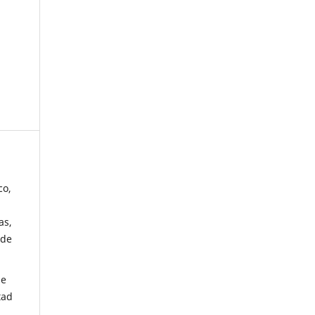
co,
as,
 de
de
tad