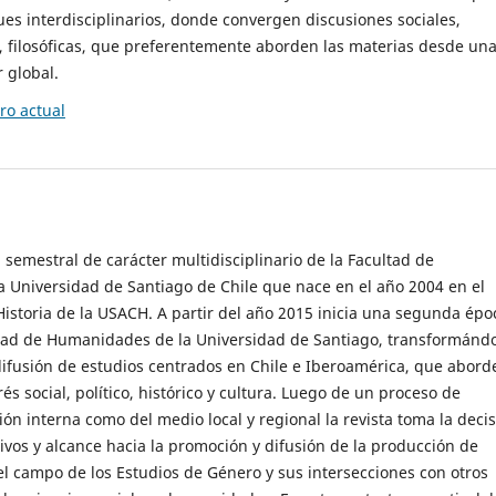
es interdisciplinarios, donde convergen discusiones sociales,
cas, filosóficas, que preferentemente aborden las materias desde un
 global.
o actual
 semestral de carácter multidisciplinario de la Facultad de
 Universidad de Santiago de Chile que nace en el año 2004 en el
storia de la USACH. A partir del año 2015 inicia una segunda épo
ultad de Humanidades de la Universidad de Santiago, transformánd
ifusión de estudios centrados en Chile e Iberoamérica, que abord
s social, político, histórico y cultura. Luego de un proceso de
ión interna como del medio local y regional la revista toma la deci
tivos y alcance hacia la promoción y difusión de la producción de
l campo de los Estudios de Género y sus intersecciones con otros