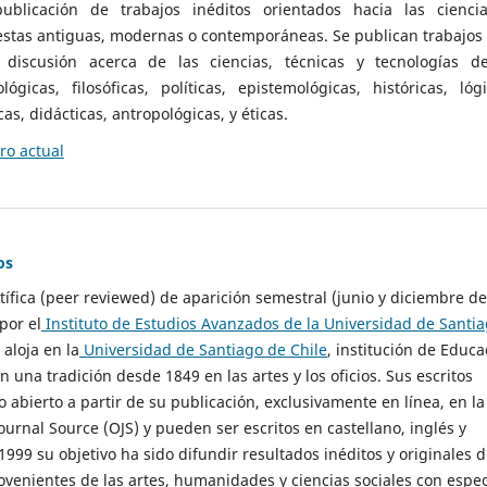
ublicación de trabajos inéditos orientados hacia las cienci
 estas antiguas, modernas o contemporáneas. Se publican trabajos
 discusión acerca de las ciencias, técnicas y tecnologías d
lógicas, filosóficas, políticas, epistemológicas, históricas, lógi
as, didácticas, antropológicas, y éticas.
o actual
os
ntífica (peer reviewed) de aparición semestral (junio y diciembre de
por el
Instituto de Estudios Avanzados de la Universidad de Santi
e aloja en la
Universidad de Santiago de Chile
, institución de Educa
n una tradición desde 1849 en las artes y los oficios. Sus escritos
 abierto a partir de su publicación, exclusivamente en línea, en la
urnal Source (OJS) y pueden ser escritos en castellano, inglés y
999 su objetivo ha sido difundir resultados inéditos y originales 
ovenientes de las artes, humanidades y ciencias sociales con espec