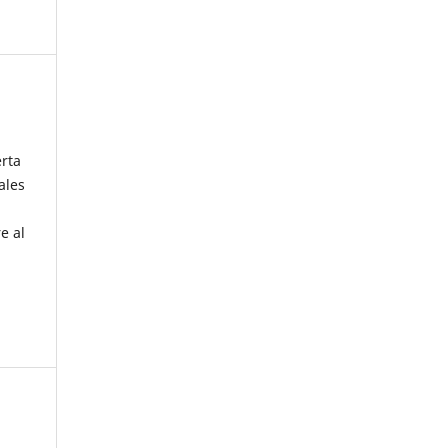
erta
ales
e al