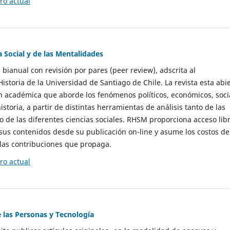
o actual
a Social y de las Mentalidades
 bianual con revisión por pares (peer review), adscrita al
storia de la Universidad de Santiago de Chile. La revista esta abi
n académica que aborde los fenómenos políticos, económicos, soci
historia, a partir de distintas herramientas de análisis tanto de las
e las diferentes ciencias sociales. RHSM proporciona acceso libr
sus contenidos desde su publicación on-line y asume los costos de
las contribuciones que propaga.
o actual
e las Personas y Tecnología