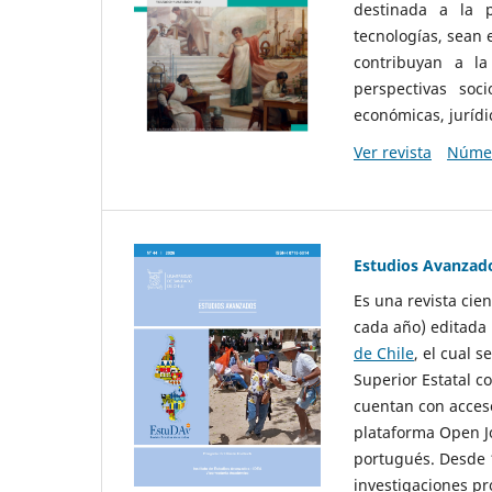
destinada a la p
tecnologías, sean
contribuyan a la
perspectivas socio
económicas, jurídic
Ver revista
Númer
Estudios Avanzad
Es una revista cie
cada año) editada 
de Chile
, el cual s
Superior Estatal co
cuentan con acceso
plataforma Open Jo
portugués. Desde 1
investigaciones pr