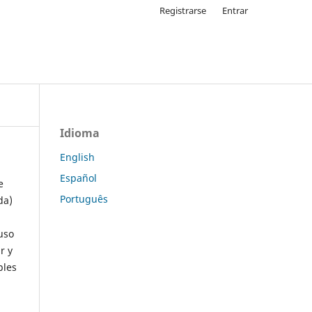
Registrarse
Entrar
Idioma
English
Español
e
Português
da)
uso
r y
ples