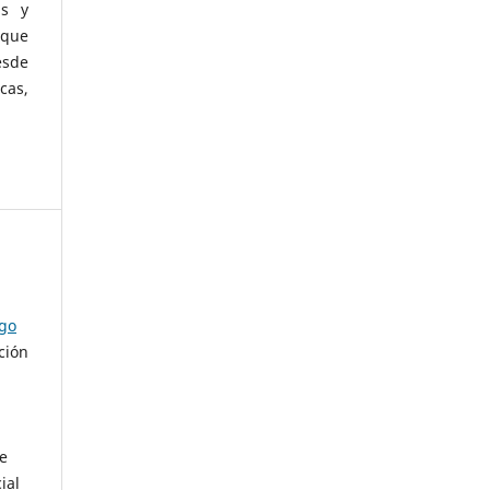
as y
 que
esde
cas,
ago
ción
de
ial