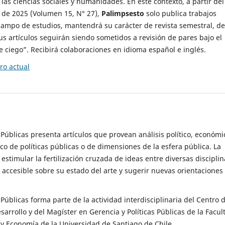
 las ciencias sociales y humanidades. En este contexto, a partir del
de 2025 (Volumen 15, N° 27),
Palimpsesto
solo publica trabajos
campo de estudios, mantendrá su carácter de revista semestral, de
sus artículos seguirán siendo sometidos a revisión de pares bajo el
ciego”. Recibirá colaboraciones en idioma español e inglés.
o actual
s Públicas presenta artículos que provean análisis político, económi
ico de políticas públicas o de dimensiones de la esfera pública. La
estimular la fertilización cruzada de ideas entre diversas disciplin
 accesible sobre su estado del arte y sugerir nuevas orientaciones
s Públicas forma parte de la actividad interdisciplinaria del Centro 
esarrollo y del Magíster en Gerencia y Políticas Públicas de la Facul
y Economía de la Universidad de Santiago de Chile.