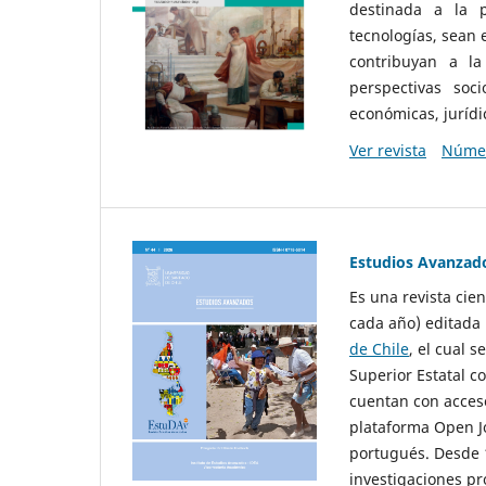
destinada a la p
tecnologías, sean
contribuyan a la
perspectivas socio
económicas, jurídic
Ver revista
Númer
Estudios Avanzad
Es una revista cie
cada año) editada 
de Chile
, el cual s
Superior Estatal co
cuentan con acceso
plataforma Open Jo
portugués. Desde 1
investigaciones pr