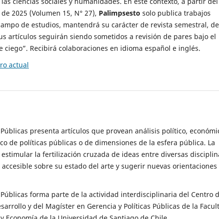
 las ciencias sociales y humanidades. En este contexto, a partir del
de 2025 (Volumen 15, N° 27),
Palimpsesto
solo publica trabajos
campo de estudios, mantendrá su carácter de revista semestral, de
sus artículos seguirán siendo sometidos a revisión de pares bajo el
ciego”. Recibirá colaboraciones en idioma español e inglés.
o actual
s Públicas presenta artículos que provean análisis político, económi
ico de políticas públicas o de dimensiones de la esfera pública. La
estimular la fertilización cruzada de ideas entre diversas disciplin
 accesible sobre su estado del arte y sugerir nuevas orientaciones
s Públicas forma parte de la actividad interdisciplinaria del Centro 
esarrollo y del Magíster en Gerencia y Políticas Públicas de la Facul
y Economía de la Universidad de Santiago de Chile.