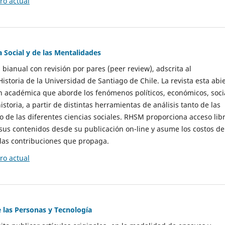
o actual
a Social y de las Mentalidades
 bianual con revisión por pares (peer review), adscrita al
storia de la Universidad de Santiago de Chile. La revista esta abi
n académica que aborde los fenómenos políticos, económicos, soci
historia, a partir de distintas herramientas de análisis tanto de las
e las diferentes ciencias sociales. RHSM proporciona acceso libr
sus contenidos desde su publicación on-line y asume los costos de
las contribuciones que propaga.
o actual
e las Personas y Tecnología