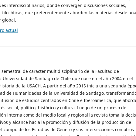
es interdisciplinarios, donde convergen discusiones sociales,
cas, filosóficas, que preferentemente aborden las materias desde un
 global.
o actual
 semestral de carácter multidisciplinario de la Facultad de
 Universidad de Santiago de Chile que nace en el año 2004 en el
storia de la USACH. A partir del año 2015 inicia una segunda épo
ultad de Humanidades de la Universidad de Santiago, transformánd
ifusión de estudios centrados en Chile e Iberoamérica, que abord
s social, político, histórico y cultura. Luego de un proceso de
ión interna como del medio local y regional la revista toma la deci
tivos y alcance hacia la promoción y difusión de la producción de
l campo de los Estudios de Género y sus intersecciones con otros