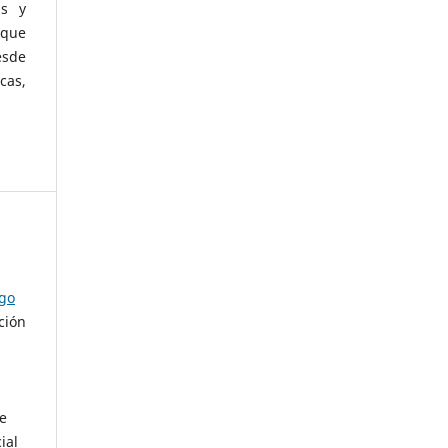
as y
 que
esde
cas,
ago
ción
de
ial