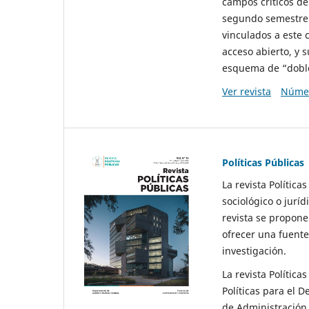
campos críticos de
segundo semestre 
vinculados a este 
acceso abierto, y 
esquema de “doble 
Ver revista
Númer
Políticas Públicas
La revista Política
sociológico o juríd
revista se propone 
ofrecer una fuente
investigación.
La revista Política
Políticas para el D
de Administración 