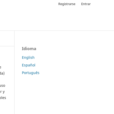
Registrarse
Entrar
Idioma
English
Español
e
Português
da)
uso
r y
ples