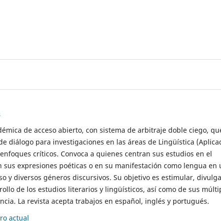
s
démica de acceso abierto, con sistema de arbitraje doble ciego, qu
de diálogo para investigaciones en las áreas de Lingüística (Aplica
 enfoques críticos. Convoca a quienes centran sus estudios en el
n sus expresiones poéticas o en su manifestación como lengua en 
so y diversos géneros discursivos. Su objetivo es estimular, divulga
rollo de los estudios literarios y lingüísticos, así como de sus múlti
cia. La revista acepta trabajos en español, inglés y portugués.
o actual