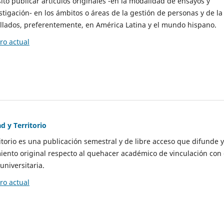
to publicar artículos originales -en la modalidad de ensayos y
stigación- en los ámbitos o áreas de la gestión de personas y de la
llados, preferentemente, en América Latina y el mundo hispano.
o actual
d y Territorio
itorio es una publicación semestral y de libre acceso que difunde y
ento original respecto al quehacer académico de vinculación con 
universitaria.
o actual