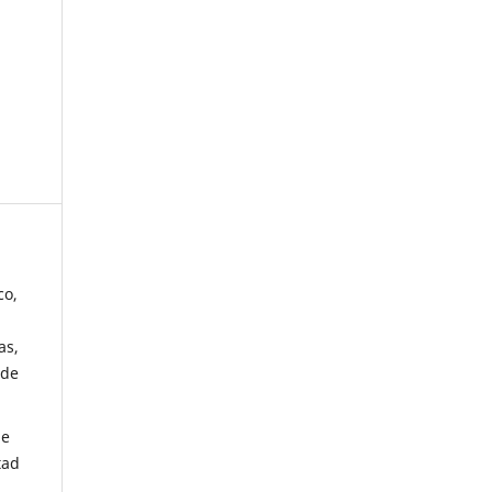
co,
as,
 de
de
tad