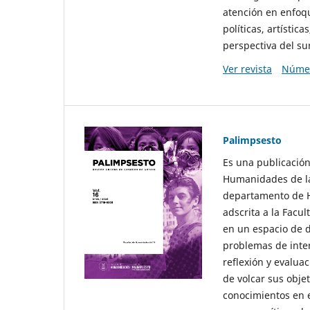
atención en enfoqu
políticas, artísti
perspectiva del sur
Ver revista
Númer
Palimpsesto
Es una publicación
Humanidades de la
departamento de Hi
adscrita a la Fac
en un espacio de d
problemas de interé
reflexión y evaluac
de volcar sus obje
conocimientos en e