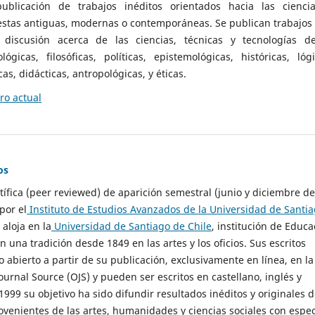
ublicación de trabajos inéditos orientados hacia las cienci
 estas antiguas, modernas o contemporáneas. Se publican trabajos
 discusión acerca de las ciencias, técnicas y tecnologías d
lógicas, filosóficas, políticas, epistemológicas, históricas, lógi
as, didácticas, antropológicas, y éticas.
o actual
os
ntífica (peer reviewed) de aparición semestral (junio y diciembre de
por el
Instituto de Estudios Avanzados de la Universidad de Santi
e aloja en la
Universidad de Santiago de Chile
, institución de Educa
n una tradición desde 1849 en las artes y los oficios. Sus escritos
 abierto a partir de su publicación, exclusivamente en línea, en la
urnal Source (OJS) y pueden ser escritos en castellano, inglés y
999 su objetivo ha sido difundir resultados inéditos y originales 
ovenientes de las artes, humanidades y ciencias sociales con espec