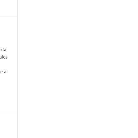
erta
ales
e al