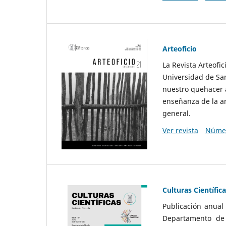
Arteoficio
La Revista Arteofi
Universidad de San
nuestro quehacer a
enseñanza de la ar
general.
Ver revista
Númer
Culturas Científic
Publicación anual
Departamento de F