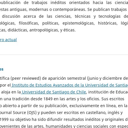
ublicación de trabajos inéditos orientados hacia las cienci
 estas antiguas, modernas o contemporáneas. Se publican trabajos
 discusión acerca de las ciencias, técnicas y tecnologías d
lógicas, filosóficas, políticas, epistemológicas, históricas, lógi
as, didácticas, antropológicas, y éticas.
o actual
os
ntífica (peer reviewed) de aparición semestral (junio y diciembre de
por el
Instituto de Estudios Avanzados de la Universidad de Santi
e aloja en la
Universidad de Santiago de Chile
, institución de Educa
n una tradición desde 1849 en las artes y los oficios. Sus escritos
 abierto a partir de su publicación, exclusivamente en línea, en la
urnal Source (OJS) y pueden ser escritos en castellano, inglés y
999 su objetivo ha sido difundir resultados inéditos y originales 
ovenientes de las artes, humanidades y ciencias sociales con espec