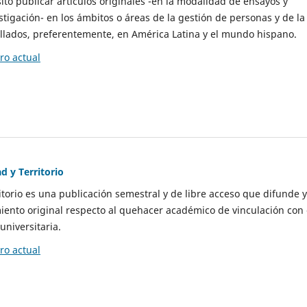
to publicar artículos originales -en la modalidad de ensayos y
stigación- en los ámbitos o áreas de la gestión de personas y de la
llados, preferentemente, en América Latina y el mundo hispano.
o actual
d y Territorio
itorio es una publicación semestral y de libre acceso que difunde y
ento original respecto al quehacer académico de vinculación con 
universitaria.
o actual