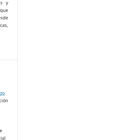
as y
 que
esde
cas,
ago
ción
de
ial