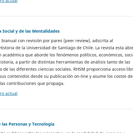
o actual
a Social y de las Mentalidades
 bianual con revisión por pares (peer review), adscrita al
storia de la Universidad de Santiago de Chile. La revista esta abi
n académica que aborde los fenómenos políticos, económicos, soci
historia, a partir de distintas herramientas de análisis tanto de las
e las diferentes ciencias sociales. RHSM proporciona acceso libr
sus contenidos desde su publicación on-line y asume los costos de
las contribuciones que propaga.
o actual
e las Personas y Tecnología