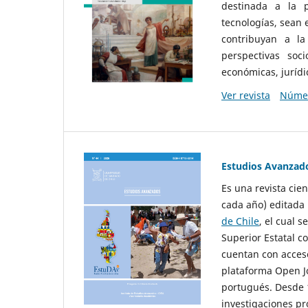
destinada a la p
tecnologías, sean
contribuyan a la
perspectivas socio
económicas, jurídic
Ver revista
Númer
Estudios Avanzad
Es una revista cie
cada año) editada 
de Chile
, el cual s
Superior Estatal co
cuentan con acceso
plataforma Open Jo
portugués. Desde 1
investigaciones pr