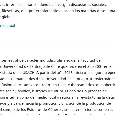
es interdisciplinarios, donde convergen discusiones sociales,
cas, filosóficas, que preferentemente aborden las materias desde un
 global.
o actual
 semestral de carácter multidisciplinario de la Facultad de
 Universidad de Santiago de Chile que nace en el año 2004 en el
storia de la USACH. A partir del año 2015 inicia una segunda épo
ultad de Humanidades de la Universidad de Santiago, transformánd
ifusión de estudios centrados en Chile e Iberoamérica, que abord
s social, político, histórico y cultura. Luego de un proceso de
ión interna como del medio local y regional la revista toma la deci
tivos y alcance hacia la promoción y difusión de la producción de
l campo de los Estudios de Género y sus intersecciones con otros