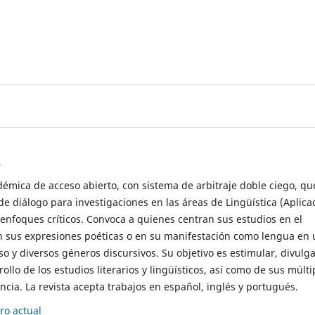
s
démica de acceso abierto, con sistema de arbitraje doble ciego, qu
de diálogo para investigaciones en las áreas de Lingüística (Aplica
 enfoques críticos. Convoca a quienes centran sus estudios en el
n sus expresiones poéticas o en su manifestación como lengua en 
so y diversos géneros discursivos. Su objetivo es estimular, divulga
rollo de los estudios literarios y lingüísticos, así como de sus múlti
cia. La revista acepta trabajos en español, inglés y portugués.
o actual