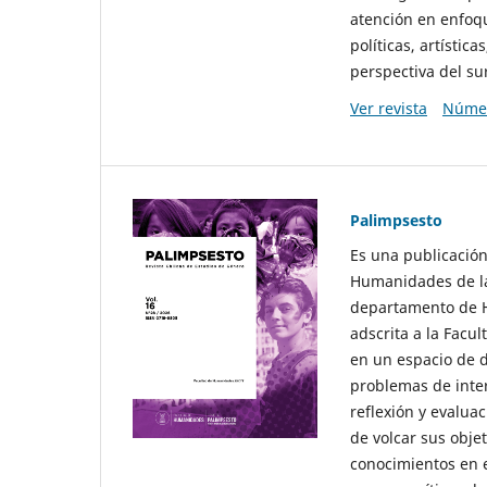
atención en enfoqu
políticas, artísti
perspectiva del sur
Ver revista
Númer
Palimpsesto
Es una publicación
Humanidades de la
departamento de Hi
adscrita a la Fac
en un espacio de d
problemas de interé
reflexión y evaluac
de volcar sus obje
conocimientos en e