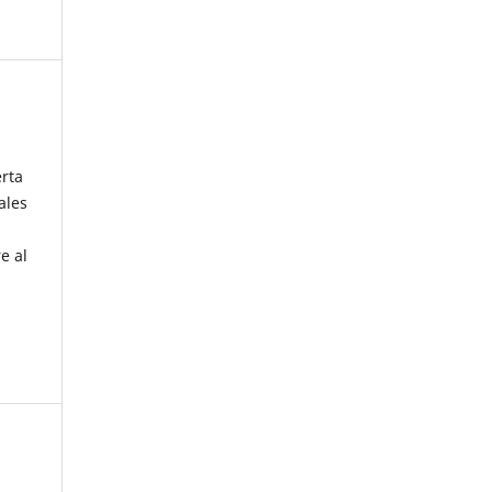
erta
ales
e al