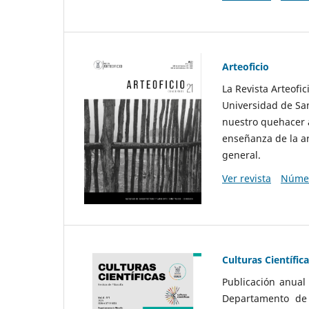
Arteoficio
La Revista Arteofi
Universidad de San
nuestro quehacer a
enseñanza de la ar
general.
Ver revista
Númer
Culturas Científic
Publicación anual
Departamento de F