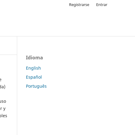
Registrarse
Entrar
Idioma
English
Español
e
Português
da)
uso
r y
ples