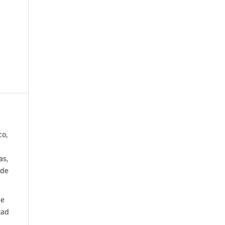
co,
as,
 de
de
tad