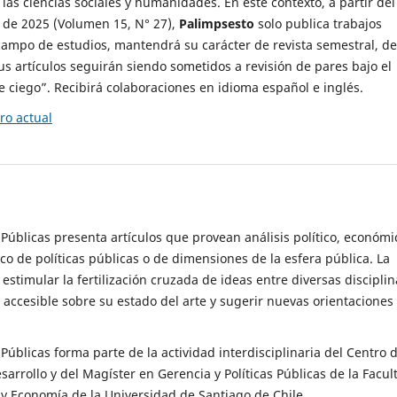
 las ciencias sociales y humanidades. En este contexto, a partir del
de 2025 (Volumen 15, N° 27),
Palimpsesto
solo publica trabajos
campo de estudios, mantendrá su carácter de revista semestral, de
sus artículos seguirán siendo sometidos a revisión de pares bajo el
ciego”. Recibirá colaboraciones en idioma español e inglés.
o actual
s Públicas presenta artículos que provean análisis político, económi
ico de políticas públicas o de dimensiones de la esfera pública. La
estimular la fertilización cruzada de ideas entre diversas disciplin
 accesible sobre su estado del arte y sugerir nuevas orientaciones
s Públicas forma parte de la actividad interdisciplinaria del Centro 
esarrollo y del Magíster en Gerencia y Políticas Públicas de la Facul
y Economía de la Universidad de Santiago de Chile.