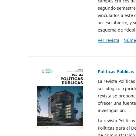
campos críticos de
segundo semestre 
vinculados a este 
acceso abierto, y 
esquema de “doble 
Ver revista
Númer
Políticas Públicas
La revista Política
sociológico o juríd
revista se propone 
ofrecer una fuente
investigación.
La revista Política
Políticas para el D
de Administración 