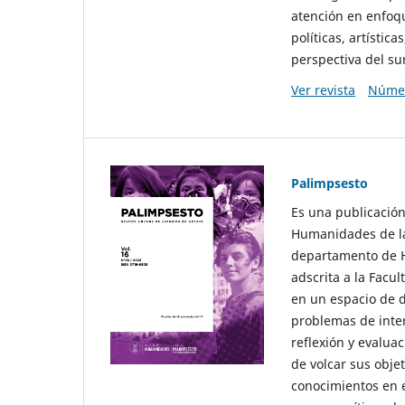
atención en enfoqu
políticas, artísti
perspectiva del sur
Ver revista
Númer
Palimpsesto
Es una publicación
Humanidades de la
departamento de Hi
adscrita a la Fac
en un espacio de d
problemas de interé
reflexión y evaluac
de volcar sus obje
conocimientos en e