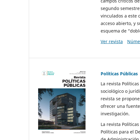
campos críticos de
segundo semestre 
vinculados a este 
acceso abierto, y 
esquema de “doble 
Ver revista
Númer
Políticas Públicas
La revista Política
sociológico o juríd
revista se propone 
ofrecer una fuente
investigación.
La revista Política
Políticas para el D
de Administración 