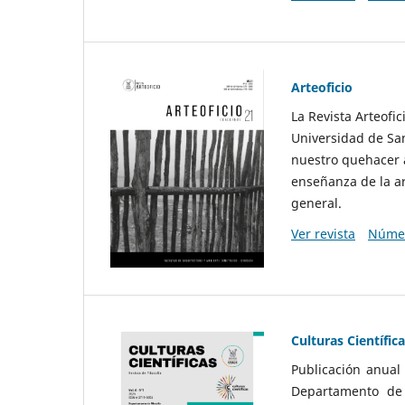
Arteoficio
La Revista Arteofi
Universidad de San
nuestro quehacer a
enseñanza de la ar
general.
Ver revista
Númer
Culturas Científic
Publicación anual
Departamento de F