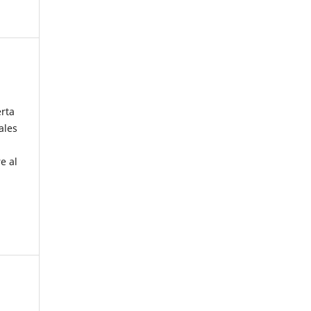
erta
ales
e al