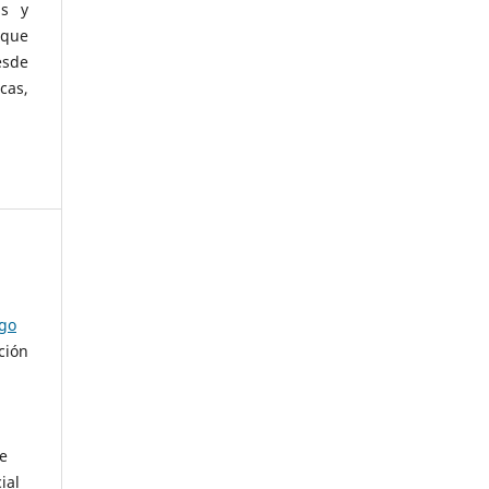
as y
 que
esde
cas,
ago
ción
de
ial