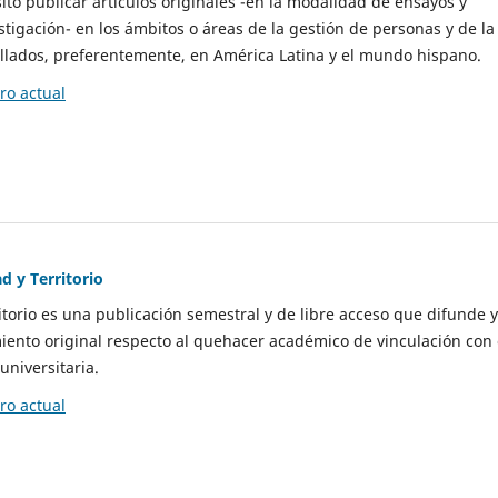
to publicar artículos originales -en la modalidad de ensayos y
stigación- en los ámbitos o áreas de la gestión de personas y de la
llados, preferentemente, en América Latina y el mundo hispano.
o actual
d y Territorio
itorio es una publicación semestral y de libre acceso que difunde y
ento original respecto al quehacer académico de vinculación con 
universitaria.
o actual