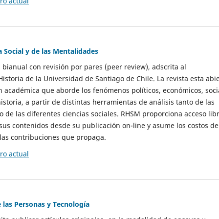
o actual
a Social y de las Mentalidades
 bianual con revisión por pares (peer review), adscrita al
storia de la Universidad de Santiago de Chile. La revista esta abi
n académica que aborde los fenómenos políticos, económicos, soci
historia, a partir de distintas herramientas de análisis tanto de las
e las diferentes ciencias sociales. RHSM proporciona acceso libr
sus contenidos desde su publicación on-line y asume los costos de
las contribuciones que propaga.
o actual
e las Personas y Tecnología