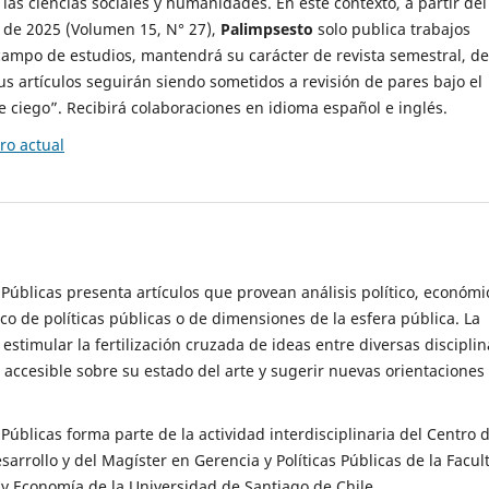
 las ciencias sociales y humanidades. En este contexto, a partir del
de 2025 (Volumen 15, N° 27),
Palimpsesto
solo publica trabajos
campo de estudios, mantendrá su carácter de revista semestral, de
sus artículos seguirán siendo sometidos a revisión de pares bajo el
ciego”. Recibirá colaboraciones en idioma español e inglés.
o actual
s Públicas presenta artículos que provean análisis político, económi
ico de políticas públicas o de dimensiones de la esfera pública. La
estimular la fertilización cruzada de ideas entre diversas disciplin
 accesible sobre su estado del arte y sugerir nuevas orientaciones
s Públicas forma parte de la actividad interdisciplinaria del Centro 
esarrollo y del Magíster en Gerencia y Políticas Públicas de la Facul
y Economía de la Universidad de Santiago de Chile.