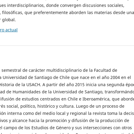
es interdisciplinarios, donde convergen discusiones sociales,
cas, filosóficas, que preferentemente aborden las materias desde un
 global.
o actual
 semestral de carácter multidisciplinario de la Facultad de
 Universidad de Santiago de Chile que nace en el año 2004 en el
storia de la USACH. A partir del año 2015 inicia una segunda épo
ultad de Humanidades de la Universidad de Santiago, transformánd
ifusión de estudios centrados en Chile e Iberoamérica, que abord
s social, político, histórico y cultura. Luego de un proceso de
ión interna como del medio local y regional la revista toma la deci
tivos y alcance hacia la promoción y difusión de la producción de
l campo de los Estudios de Género y sus intersecciones con otros