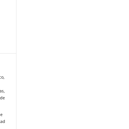
co,
as,
 de
de
tad