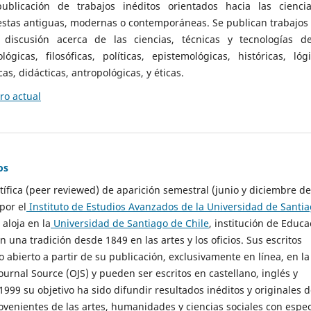
ublicación de trabajos inéditos orientados hacia las cienci
 estas antiguas, modernas o contemporáneas. Se publican trabajos
 discusión acerca de las ciencias, técnicas y tecnologías d
lógicas, filosóficas, políticas, epistemológicas, históricas, lógi
as, didácticas, antropológicas, y éticas.
o actual
os
ntífica (peer reviewed) de aparición semestral (junio y diciembre de
por el
Instituto de Estudios Avanzados de la Universidad de Santi
e aloja en la
Universidad de Santiago de Chile
, institución de Educa
n una tradición desde 1849 en las artes y los oficios. Sus escritos
 abierto a partir de su publicación, exclusivamente en línea, en la
urnal Source (OJS) y pueden ser escritos en castellano, inglés y
999 su objetivo ha sido difundir resultados inéditos y originales 
ovenientes de las artes, humanidades y ciencias sociales con espec