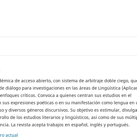
s
démica de acceso abierto, con sistema de arbitraje doble ciego, qu
de diálogo para investigaciones en las áreas de Lingüística (Aplica
 enfoques críticos. Convoca a quienes centran sus estudios en el
n sus expresiones poéticas o en su manifestación como lengua en 
so y diversos géneros discursivos. Su objetivo es estimular, divulga
rollo de los estudios literarios y lingüísticos, así como de sus múlti
cia. La revista acepta trabajos en español, inglés y portugués.
o actual