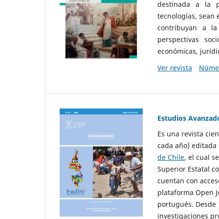
destinada a la p
tecnologías, sean
contribuyan a la
perspectivas socio
económicas, jurídic
Ver revista
Númer
Estudios Avanzad
Es una revista cie
cada año) editada 
de Chile
, el cual s
Superior Estatal co
cuentan con acceso
plataforma Open Jo
portugués. Desde 1
investigaciones pr