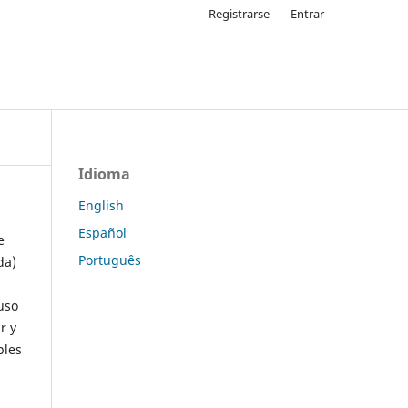
Registrarse
Entrar
Idioma
English
Español
e
Português
da)
uso
r y
ples