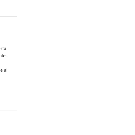
erta
ales
e al