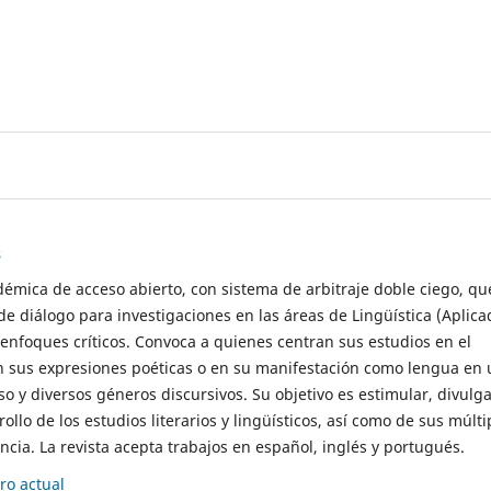
s
démica de acceso abierto, con sistema de arbitraje doble ciego, qu
de diálogo para investigaciones en las áreas de Lingüística (Aplica
 enfoques críticos. Convoca a quienes centran sus estudios en el
n sus expresiones poéticas o en su manifestación como lengua en 
so y diversos géneros discursivos. Su objetivo es estimular, divulga
rollo de los estudios literarios y lingüísticos, así como de sus múlti
cia. La revista acepta trabajos en español, inglés y portugués.
o actual