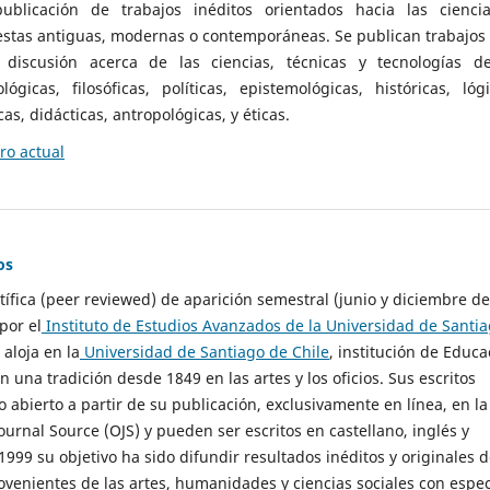
ublicación de trabajos inéditos orientados hacia las cienci
 estas antiguas, modernas o contemporáneas. Se publican trabajos
 discusión acerca de las ciencias, técnicas y tecnologías d
lógicas, filosóficas, políticas, epistemológicas, históricas, lógi
as, didácticas, antropológicas, y éticas.
o actual
os
ntífica (peer reviewed) de aparición semestral (junio y diciembre de
por el
Instituto de Estudios Avanzados de la Universidad de Santi
e aloja en la
Universidad de Santiago de Chile
, institución de Educa
n una tradición desde 1849 en las artes y los oficios. Sus escritos
 abierto a partir de su publicación, exclusivamente en línea, en la
urnal Source (OJS) y pueden ser escritos en castellano, inglés y
999 su objetivo ha sido difundir resultados inéditos y originales 
ovenientes de las artes, humanidades y ciencias sociales con espec