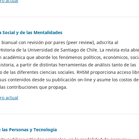
o actual
a Social y de las Mentalidades
 bianual con revisión por pares (peer review), adscrita al
storia de la Universidad de Santiago de Chile. La revista esta abi
n académica que aborde los fenómenos políticos, económicos, soci
historia, a partir de distintas herramientas de análisis tanto de las
e las diferentes ciencias sociales. RHSM proporciona acceso libr
sus contenidos desde su publicación on-line y asume los costos de
las contribuciones que propaga.
o actual
e las Personas y Tecnología