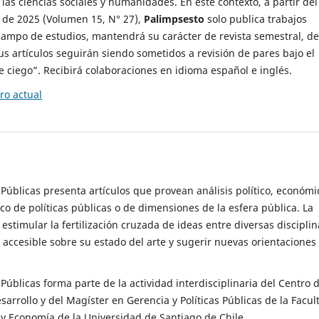
 las ciencias sociales y humanidades. En este contexto, a partir del
de 2025 (Volumen 15, N° 27),
Palimpsesto
solo publica trabajos
campo de estudios, mantendrá su carácter de revista semestral, de
sus artículos seguirán siendo sometidos a revisión de pares bajo el
ciego”. Recibirá colaboraciones en idioma español e inglés.
o actual
s Públicas presenta artículos que provean análisis político, económi
ico de políticas públicas o de dimensiones de la esfera pública. La
estimular la fertilización cruzada de ideas entre diversas disciplin
 accesible sobre su estado del arte y sugerir nuevas orientaciones
s Públicas forma parte de la actividad interdisciplinaria del Centro 
esarrollo y del Magíster en Gerencia y Políticas Públicas de la Facul
y Economía de la Universidad de Santiago de Chile.