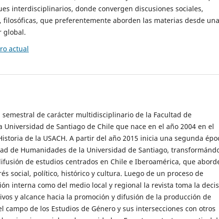
es interdisciplinarios, donde convergen discusiones sociales,
cas, filosóficas, que preferentemente aborden las materias desde un
 global.
o actual
 semestral de carácter multidisciplinario de la Facultad de
 Universidad de Santiago de Chile que nace en el año 2004 en el
storia de la USACH. A partir del año 2015 inicia una segunda épo
ultad de Humanidades de la Universidad de Santiago, transformánd
ifusión de estudios centrados en Chile e Iberoamérica, que abord
s social, político, histórico y cultura. Luego de un proceso de
ión interna como del medio local y regional la revista toma la deci
tivos y alcance hacia la promoción y difusión de la producción de
l campo de los Estudios de Género y sus intersecciones con otros