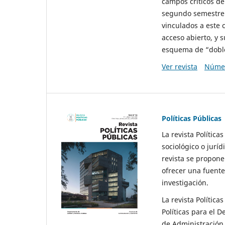
campos críticos de
segundo semestre 
vinculados a este 
acceso abierto, y 
esquema de “doble 
Ver revista
Númer
Políticas Públicas
La revista Política
sociológico o juríd
revista se propone 
ofrecer una fuente
investigación.
La revista Política
Políticas para el D
de Administración 