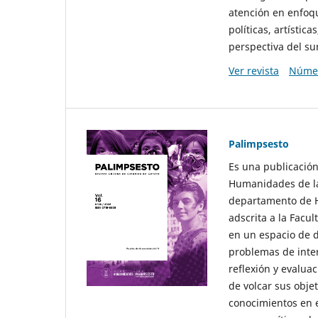
atención en enfoqu
políticas, artísti
perspectiva del sur
Ver revista
Númer
Palimpsesto
Es una publicación
Humanidades de la
departamento de Hi
adscrita a la Fac
en un espacio de d
problemas de interé
reflexión y evaluac
de volcar sus obje
conocimientos en e