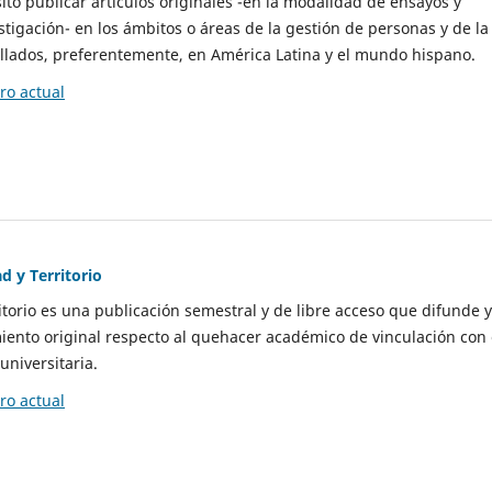
to publicar artículos originales -en la modalidad de ensayos y
stigación- en los ámbitos o áreas de la gestión de personas y de la
llados, preferentemente, en América Latina y el mundo hispano.
o actual
d y Territorio
itorio es una publicación semestral y de libre acceso que difunde y
ento original respecto al quehacer académico de vinculación con 
universitaria.
o actual