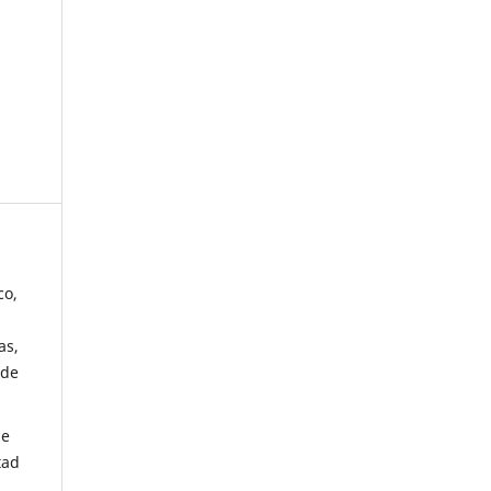
co,
as,
 de
de
tad