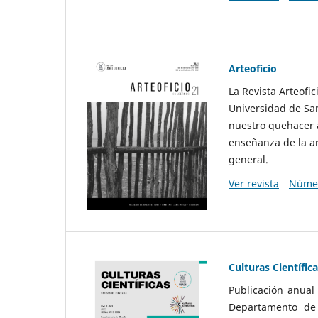
Arteoficio
La Revista Arteofi
Universidad de San
nuestro quehacer a
enseñanza de la ar
general.
Ver revista
Númer
Culturas Científic
Publicación anual
Departamento de F