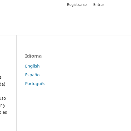
Registrarse
Entrar
Idioma
English
Español
e
Português
da)
uso
r y
ples