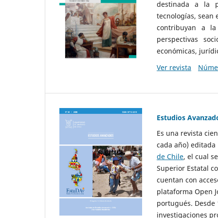
destinada a la p
tecnologías, sean
contribuyan a la
perspectivas socio
económicas, jurídic
Ver revista
Númer
Estudios Avanzad
Es una revista cie
cada año) editada 
de Chile
, el cual s
Superior Estatal co
cuentan con acceso
plataforma Open Jo
portugués. Desde 1
investigaciones pr