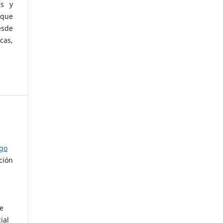
as y
 que
esde
cas,
ago
ción
de
ial