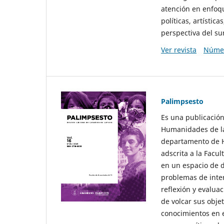
atención en enfoqu
políticas, artísti
perspectiva del sur
Ver revista
Númer
Palimpsesto
Es una publicación
Humanidades de la
departamento de Hi
adscrita a la Fac
en un espacio de d
problemas de interé
reflexión y evaluac
de volcar sus obje
conocimientos en e