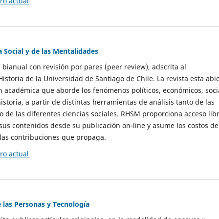
o actual
a Social y de las Mentalidades
 bianual con revisión por pares (peer review), adscrita al
storia de la Universidad de Santiago de Chile. La revista esta abi
n académica que aborde los fenómenos políticos, económicos, soci
historia, a partir de distintas herramientas de análisis tanto de las
e las diferentes ciencias sociales. RHSM proporciona acceso libr
sus contenidos desde su publicación on-line y asume los costos de
las contribuciones que propaga.
o actual
e las Personas y Tecnología