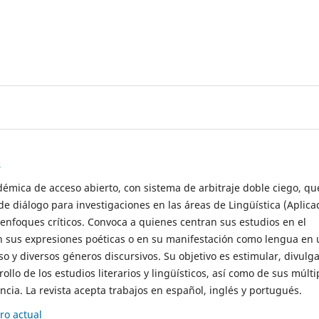
s
démica de acceso abierto, con sistema de arbitraje doble ciego, qu
de diálogo para investigaciones en las áreas de Lingüística (Aplica
 enfoques críticos. Convoca a quienes centran sus estudios en el
n sus expresiones poéticas o en su manifestación como lengua en 
so y diversos géneros discursivos. Su objetivo es estimular, divulga
rollo de los estudios literarios y lingüísticos, así como de sus múlti
cia. La revista acepta trabajos en español, inglés y portugués.
o actual