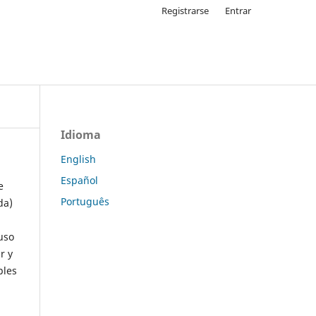
Registrarse
Entrar
Idioma
English
Español
e
Português
da)
uso
r y
ples