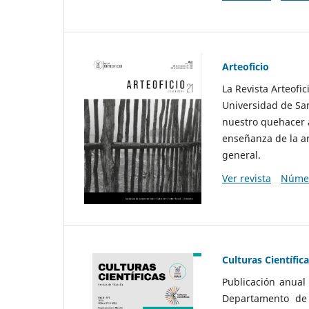
Arteoficio
La Revista Arteofi
Universidad de San
nuestro quehacer a
enseñanza de la ar
general.
Ver revista
Númer
Culturas Científic
Publicación anual
Departamento de F