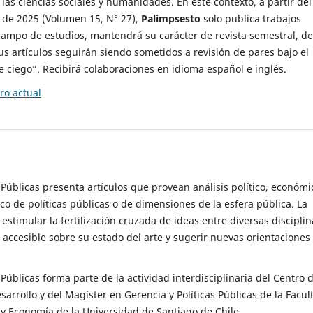
 las ciencias sociales y humanidades. En este contexto, a partir del
de 2025 (Volumen 15, N° 27),
Palimpsesto
solo publica trabajos
campo de estudios, mantendrá su carácter de revista semestral, de
sus artículos seguirán siendo sometidos a revisión de pares bajo el
ciego”. Recibirá colaboraciones en idioma español e inglés.
o actual
s Públicas presenta artículos que provean análisis político, económi
ico de políticas públicas o de dimensiones de la esfera pública. La
estimular la fertilización cruzada de ideas entre diversas disciplin
 accesible sobre su estado del arte y sugerir nuevas orientaciones
s Públicas forma parte de la actividad interdisciplinaria del Centro 
esarrollo y del Magíster en Gerencia y Políticas Públicas de la Facul
y Economía de la Universidad de Santiago de Chile.