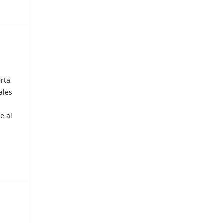
erta
ales
e al