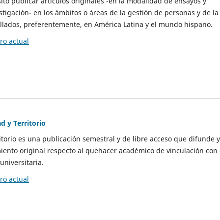
to publicar artículos originales -en la modalidad de ensayos y
stigación- en los ámbitos o áreas de la gestión de personas y de la
llados, preferentemente, en América Latina y el mundo hispano.
o actual
d y Territorio
itorio es una publicación semestral y de libre acceso que difunde y
ento original respecto al quehacer académico de vinculación con 
universitaria.
o actual