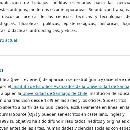
ublicación de trabajos inéditos orientados hacia las cienci
 estas antiguas, modernas o contemporáneas. Se publican trabajos
 discusión acerca de las ciencias, técnicas y tecnologías d
lógicas, filosóficas, políticas, epistemológicas, históricas, lógi
as, didácticas, antropológicas, y éticas.
o actual
os
ntífica (peer reviewed) de aparición semestral (junio y diciembre de
por el
Instituto de Estudios Avanzados de la Universidad de Santi
e aloja en la
Universidad de Santiago de Chile
, institución de Educa
n una tradición desde 1849 en las artes y los oficios. Sus escritos
 abierto a partir de su publicación, exclusivamente en línea, en la
urnal Source (OJS) y pueden ser escritos en castellano, inglés y
999 su objetivo ha sido difundir resultados inéditos y originales 
ovenientes de las artes, humanidades y ciencias sociales con espec