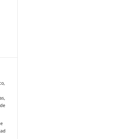
co,
as,
 de
de
tad