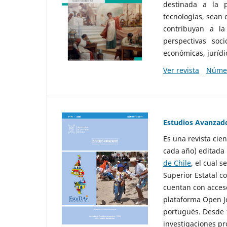
destinada a la p
tecnologías, sean
contribuyan a la
perspectivas socio
económicas, jurídic
Ver revista
Númer
Estudios Avanzad
Es una revista cie
cada año) editada 
de Chile
, el cual s
Superior Estatal co
cuentan con acceso
plataforma Open Jo
portugués. Desde 1
investigaciones pr