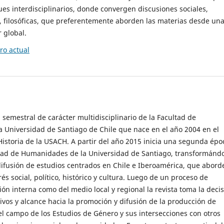
es interdisciplinarios, donde convergen discusiones sociales,
cas, filosóficas, que preferentemente aborden las materias desde un
 global.
o actual
 semestral de carácter multidisciplinario de la Facultad de
 Universidad de Santiago de Chile que nace en el año 2004 en el
storia de la USACH. A partir del año 2015 inicia una segunda épo
ultad de Humanidades de la Universidad de Santiago, transformánd
ifusión de estudios centrados en Chile e Iberoamérica, que abord
s social, político, histórico y cultura. Luego de un proceso de
ión interna como del medio local y regional la revista toma la deci
tivos y alcance hacia la promoción y difusión de la producción de
l campo de los Estudios de Género y sus intersecciones con otros