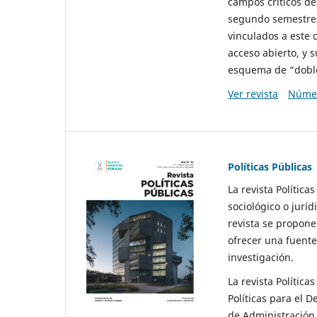
campos críticos de
segundo semestre 
vinculados a este 
acceso abierto, y 
esquema de “doble 
Ver revista
Númer
Políticas Públicas
La revista Política
sociológico o juríd
revista se propone 
ofrecer una fuente
investigación.
La revista Política
Políticas para el D
de Administración 