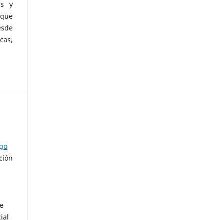
as y
 que
esde
cas,
ago
ción
de
ial