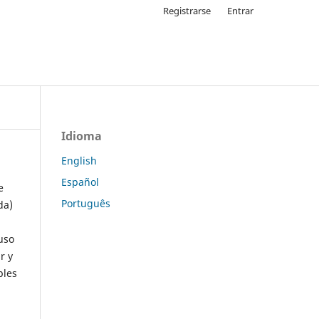
Registrarse
Entrar
Idioma
English
Español
e
Português
da)
uso
r y
ples