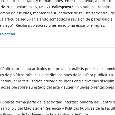
 las ciencias sociales y humanidades. En este contexto, a partir del
de 2025 (Volumen 15, N° 27),
Palimpsesto
solo publica trabajos
campo de estudios, mantendrá su carácter de revista semestral, de
sus artículos seguirán siendo sometidos a revisión de pares bajo el
ciego”. Recibirá colaboraciones en idioma español e inglés.
o actual
s Públicas presenta artículos que provean análisis político, económi
ico de políticas públicas o de dimensiones de la esfera pública. La
estimular la fertilización cruzada de ideas entre diversas disciplin
 accesible sobre su estado del arte y sugerir nuevas orientaciones
s Públicas forma parte de la actividad interdisciplinaria del Centro 
esarrollo y del Magíster en Gerencia y Políticas Públicas de la Facul
y Economía de la Universidad de Santiago de Chile.