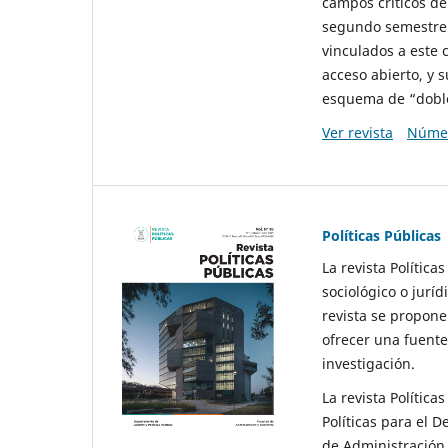
campos críticos de
segundo semestre 
vinculados a este 
acceso abierto, y 
esquema de “doble 
Ver revista
Númer
Políticas Públicas
La revista Política
sociológico o juríd
revista se propone 
ofrecer una fuente
investigación.
La revista Política
Políticas para el D
de Administración 