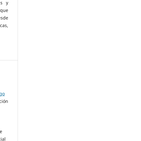
as y
 que
esde
cas,
ago
ción
de
ial