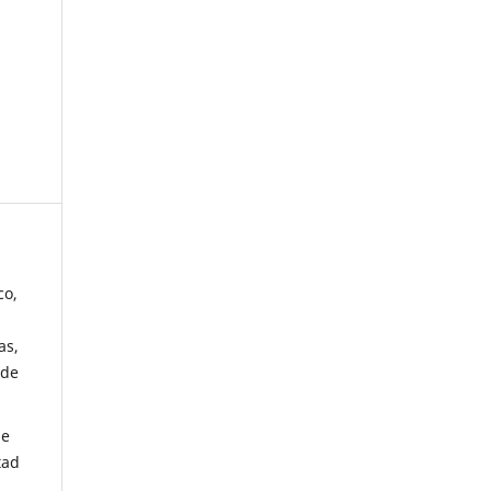
co,
as,
 de
de
tad