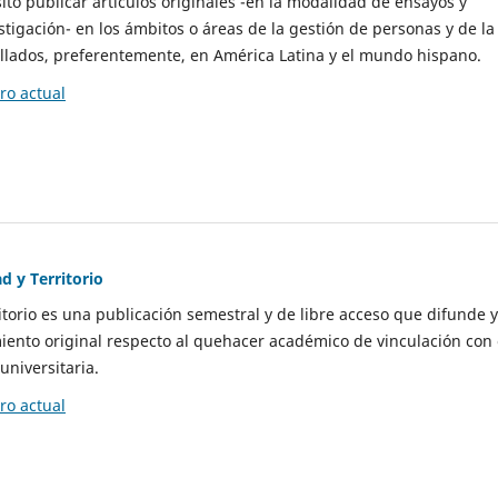
to publicar artículos originales -en la modalidad de ensayos y
stigación- en los ámbitos o áreas de la gestión de personas y de la
llados, preferentemente, en América Latina y el mundo hispano.
o actual
d y Territorio
itorio es una publicación semestral y de libre acceso que difunde y
ento original respecto al quehacer académico de vinculación con 
universitaria.
o actual