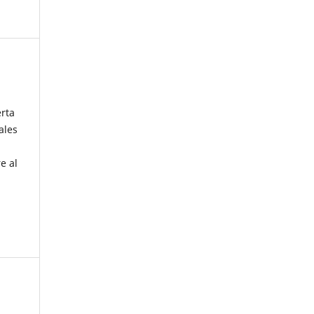
erta
ales
e al