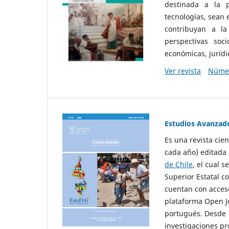
destinada a la p
tecnologías, sean
contribuyan a la
perspectivas socio
económicas, jurídic
Ver revista
Númer
Estudios Avanzad
Es una revista cie
cada año) editada 
de Chile
, el cual s
Superior Estatal co
cuentan con acceso
plataforma Open Jo
portugués. Desde 1
investigaciones pr