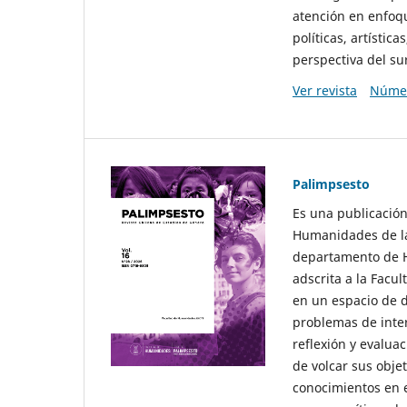
atención en enfoqu
políticas, artísti
perspectiva del sur
Ver revista
Númer
Palimpsesto
Es una publicación
Humanidades de la
departamento de Hi
adscrita a la Fac
en un espacio de d
problemas de interé
reflexión y evaluac
de volcar sus obje
conocimientos en e