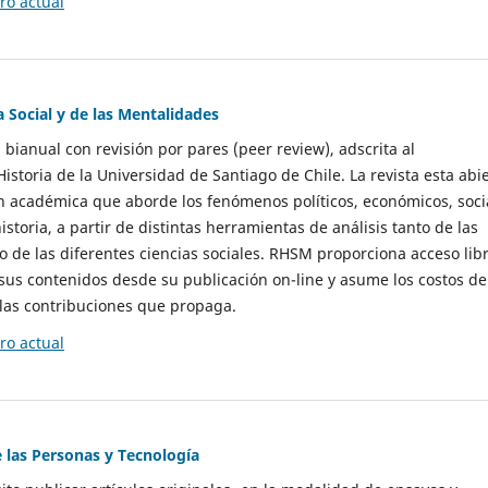
o actual
a Social y de las Mentalidades
 bianual con revisión por pares (peer review), adscrita al
storia de la Universidad de Santiago de Chile. La revista esta abi
n académica que aborde los fenómenos políticos, económicos, soci
historia, a partir de distintas herramientas de análisis tanto de las
e las diferentes ciencias sociales. RHSM proporciona acceso libr
sus contenidos desde su publicación on-line y asume los costos de
las contribuciones que propaga.
o actual
e las Personas y Tecnología