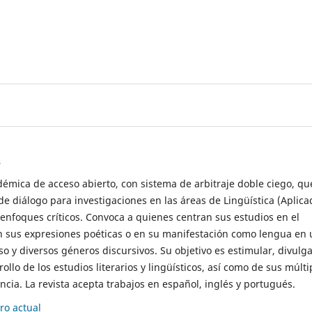
s
démica de acceso abierto, con sistema de arbitraje doble ciego, qu
de diálogo para investigaciones en las áreas de Lingüística (Aplica
 enfoques críticos. Convoca a quienes centran sus estudios en el
n sus expresiones poéticas o en su manifestación como lengua en 
so y diversos géneros discursivos. Su objetivo es estimular, divulga
rollo de los estudios literarios y lingüísticos, así como de sus múlti
cia. La revista acepta trabajos en español, inglés y portugués.
o actual