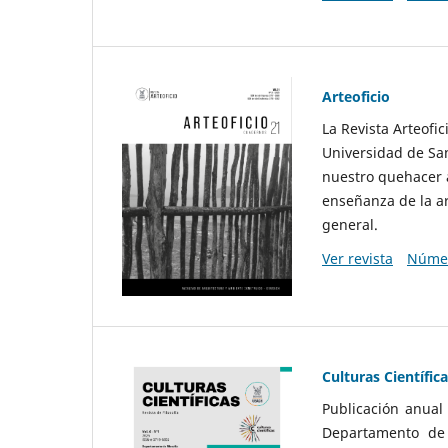
Arteoficio
La Revista Arteofi
Universidad de San
nuestro quehacer a
enseñanza de la ar
general.
Ver revista
Númer
Culturas Científic
Publicación anual
Departamento de F