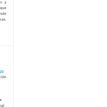
as y
 que
esde
cas,
ago
ción
de
ial