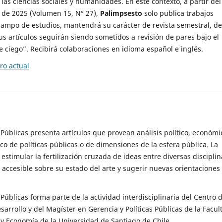
 las ciencias sociales y humanidades. En este contexto, a partir del
de 2025 (Volumen 15, N° 27),
Palimpsesto
solo publica trabajos
campo de estudios, mantendrá su carácter de revista semestral, de
sus artículos seguirán siendo sometidos a revisión de pares bajo el
ciego”. Recibirá colaboraciones en idioma español e inglés.
o actual
s Públicas presenta artículos que provean análisis político, económi
ico de políticas públicas o de dimensiones de la esfera pública. La
estimular la fertilización cruzada de ideas entre diversas disciplin
 accesible sobre su estado del arte y sugerir nuevas orientaciones
s Públicas forma parte de la actividad interdisciplinaria del Centro 
esarrollo y del Magíster en Gerencia y Políticas Públicas de la Facul
y Economía de la Universidad de Santiago de Chile.