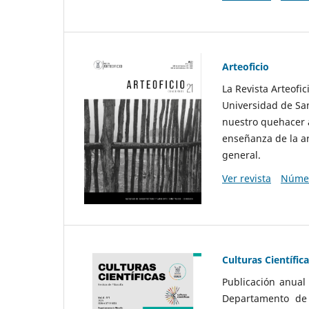
Arteoficio
La Revista Arteofi
Universidad de San
nuestro quehacer a
enseñanza de la ar
general.
Ver revista
Númer
Culturas Científic
Publicación anual
Departamento de F