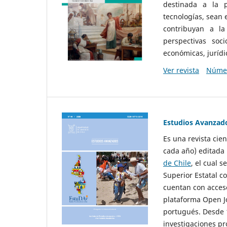
destinada a la p
tecnologías, sean
contribuyan a la
perspectivas socio
económicas, jurídic
Ver revista
Númer
Estudios Avanzad
Es una revista cie
cada año) editada 
de Chile
, el cual s
Superior Estatal co
cuentan con acceso
plataforma Open Jo
portugués. Desde 1
investigaciones pr