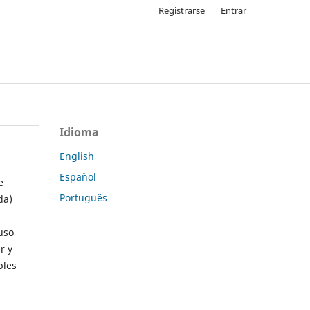
Registrarse
Entrar
Idioma
English
Español
e
Português
da)
uso
r y
ples