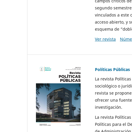
campos críticos de
segundo semestre 
vinculados a este 
acceso abierto, y 
esquema de “doble 
Ver revista
Númer
Políticas Públicas
La revista Política
sociológico o juríd
revista se propone 
ofrecer una fuente
investigación.
La revista Política
Políticas para el D
de Administración 