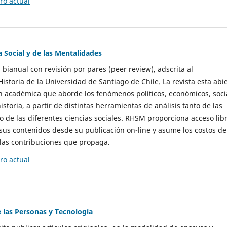
o actual
a Social y de las Mentalidades
 bianual con revisión por pares (peer review), adscrita al
storia de la Universidad de Santiago de Chile. La revista esta abi
n académica que aborde los fenómenos políticos, económicos, soci
historia, a partir de distintas herramientas de análisis tanto de las
e las diferentes ciencias sociales. RHSM proporciona acceso libr
sus contenidos desde su publicación on-line y asume los costos de
las contribuciones que propaga.
o actual
e las Personas y Tecnología