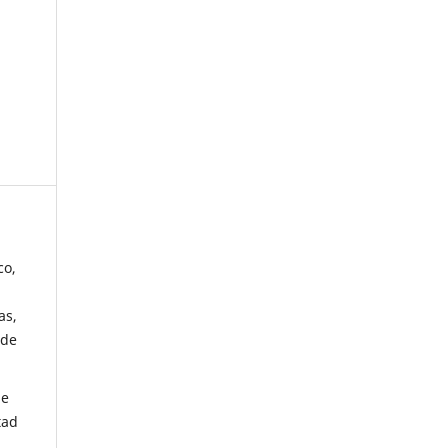
co,
as,
 de
de
tad