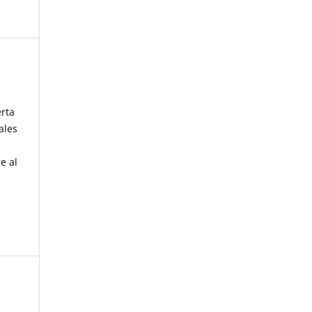
erta
ales
e al