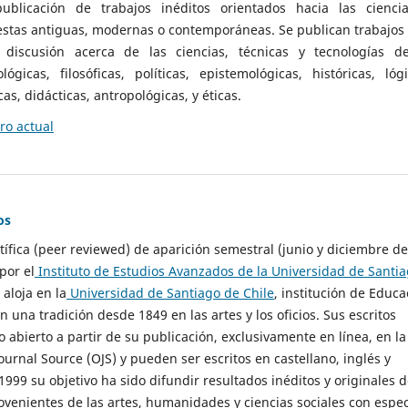
ublicación de trabajos inéditos orientados hacia las cienci
 estas antiguas, modernas o contemporáneas. Se publican trabajos
 discusión acerca de las ciencias, técnicas y tecnologías d
lógicas, filosóficas, políticas, epistemológicas, históricas, lógi
as, didácticas, antropológicas, y éticas.
o actual
os
ntífica (peer reviewed) de aparición semestral (junio y diciembre de
por el
Instituto de Estudios Avanzados de la Universidad de Santi
e aloja en la
Universidad de Santiago de Chile
, institución de Educa
n una tradición desde 1849 en las artes y los oficios. Sus escritos
 abierto a partir de su publicación, exclusivamente en línea, en la
urnal Source (OJS) y pueden ser escritos en castellano, inglés y
999 su objetivo ha sido difundir resultados inéditos y originales 
ovenientes de las artes, humanidades y ciencias sociales con espec