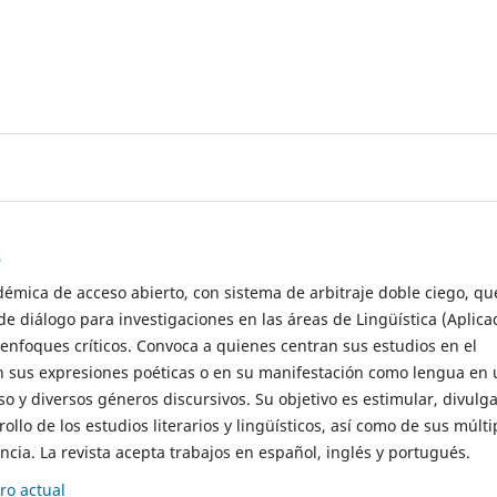
s
démica de acceso abierto, con sistema de arbitraje doble ciego, qu
de diálogo para investigaciones en las áreas de Lingüística (Aplica
 enfoques críticos. Convoca a quienes centran sus estudios en el
n sus expresiones poéticas o en su manifestación como lengua en 
so y diversos géneros discursivos. Su objetivo es estimular, divulga
rollo de los estudios literarios y lingüísticos, así como de sus múlti
cia. La revista acepta trabajos en español, inglés y portugués.
o actual