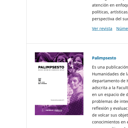
atención en enfoqu
políticas, artísti
perspectiva del sur
Ver revista
Númer
Palimpsesto
Es una publicación
Humanidades de la
departamento de Hi
adscrita a la Fac
en un espacio de d
problemas de interé
reflexión y evaluac
de volcar sus obje
conocimientos en e