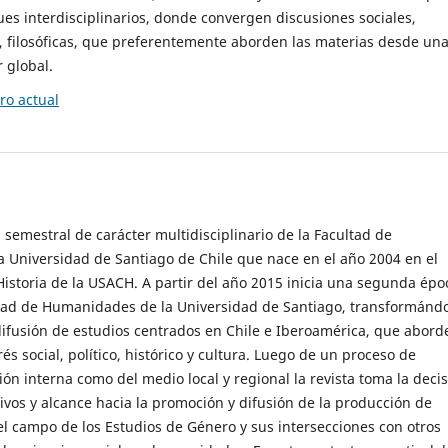
es interdisciplinarios, donde convergen discusiones sociales,
cas, filosóficas, que preferentemente aborden las materias desde un
 global.
o actual
 semestral de carácter multidisciplinario de la Facultad de
 Universidad de Santiago de Chile que nace en el año 2004 en el
storia de la USACH. A partir del año 2015 inicia una segunda épo
ultad de Humanidades de la Universidad de Santiago, transformánd
ifusión de estudios centrados en Chile e Iberoamérica, que abord
s social, político, histórico y cultura. Luego de un proceso de
ión interna como del medio local y regional la revista toma la deci
tivos y alcance hacia la promoción y difusión de la producción de
l campo de los Estudios de Género y sus intersecciones con otros