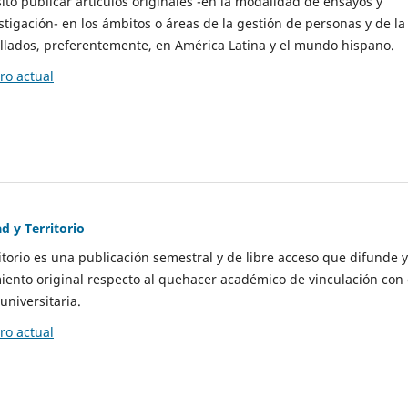
to publicar artículos originales -en la modalidad de ensayos y
stigación- en los ámbitos o áreas de la gestión de personas y de la
llados, preferentemente, en América Latina y el mundo hispano.
o actual
d y Territorio
itorio es una publicación semestral y de libre acceso que difunde y
ento original respecto al quehacer académico de vinculación con 
universitaria.
o actual