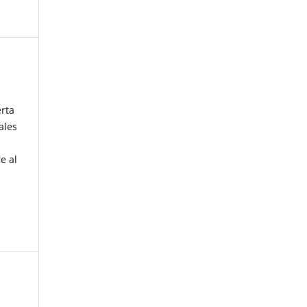
erta
ales
e al