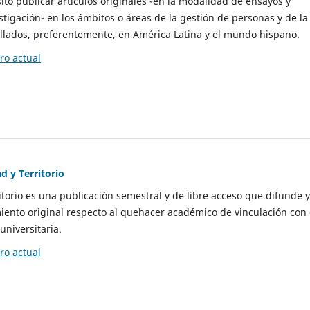
to publicar artículos originales -en la modalidad de ensayos y
stigación- en los ámbitos o áreas de la gestión de personas y de la
llados, preferentemente, en América Latina y el mundo hispano.
o actual
d y Territorio
itorio es una publicación semestral y de libre acceso que difunde y
ento original respecto al quehacer académico de vinculación con 
universitaria.
o actual