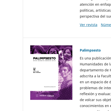
atención en enfoqu
políticas, artísti
perspectiva del sur
Ver revista
Númer
Palimpsesto
Es una publicación
Humanidades de la
departamento de Hi
adscrita a la Fac
en un espacio de d
problemas de interé
reflexión y evaluac
de volcar sus obje
conocimientos en e