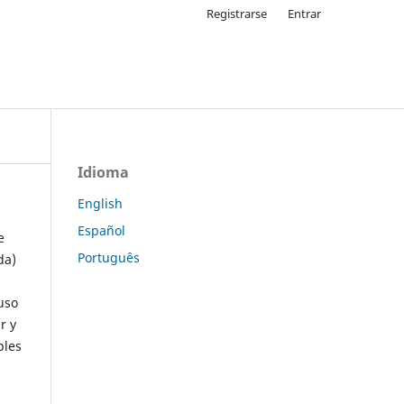
Registrarse
Entrar
Idioma
English
Español
e
Português
da)
uso
r y
ples