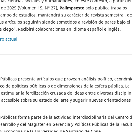
 las ciencias sociales y humanidades. En este contexto, a partir del
de 2025 (Volumen 15, N° 27),
Palimpsesto
solo publica trabajos
campo de estudios, mantendrá su carácter de revista semestral, de
sus artículos seguirán siendo sometidos a revisión de pares bajo el
ciego”. Recibirá colaboraciones en idioma español e inglés.
o actual
s Públicas presenta artículos que provean análisis político, económi
ico de políticas públicas o de dimensiones de la esfera pública. La
estimular la fertilización cruzada de ideas entre diversas disciplin
 accesible sobre su estado del arte y sugerir nuevas orientaciones
s Públicas forma parte de la actividad interdisciplinaria del Centro 
esarrollo y del Magíster en Gerencia y Políticas Públicas de la Facul
y Economía de la Universidad de Santiago de Chile.