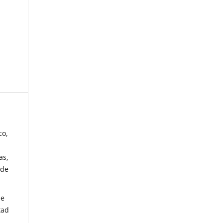
co,
as,
 de
de
tad