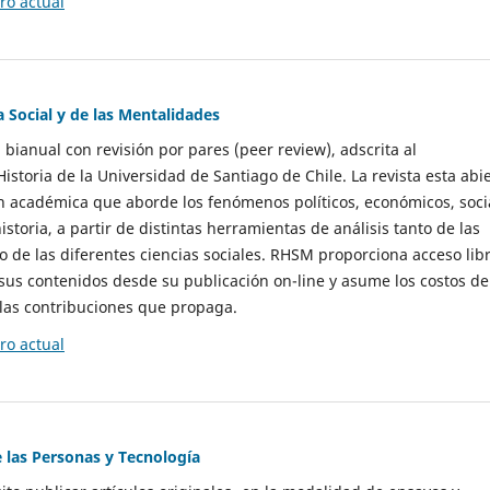
o actual
a Social y de las Mentalidades
 bianual con revisión por pares (peer review), adscrita al
storia de la Universidad de Santiago de Chile. La revista esta abi
n académica que aborde los fenómenos políticos, económicos, soci
historia, a partir de distintas herramientas de análisis tanto de las
e las diferentes ciencias sociales. RHSM proporciona acceso libr
sus contenidos desde su publicación on-line y asume los costos de
las contribuciones que propaga.
o actual
e las Personas y Tecnología