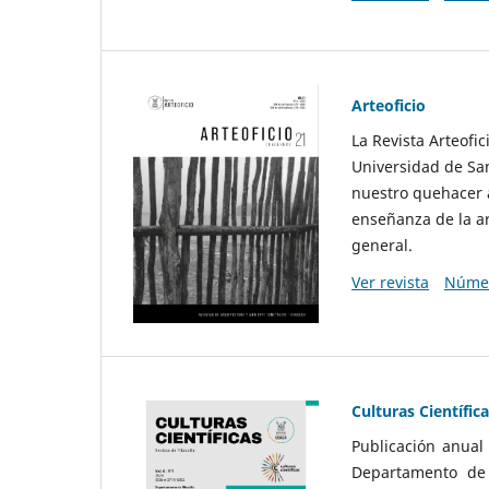
Arteoficio
La Revista Arteofi
Universidad de San
nuestro quehacer a
enseñanza de la ar
general.
Ver revista
Númer
Culturas Científic
Publicación anual
Departamento de F