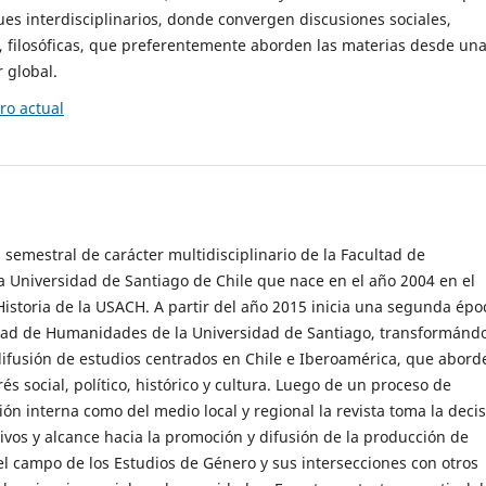
es interdisciplinarios, donde convergen discusiones sociales,
cas, filosóficas, que preferentemente aborden las materias desde un
 global.
o actual
 semestral de carácter multidisciplinario de la Facultad de
 Universidad de Santiago de Chile que nace en el año 2004 en el
storia de la USACH. A partir del año 2015 inicia una segunda épo
ultad de Humanidades de la Universidad de Santiago, transformánd
ifusión de estudios centrados en Chile e Iberoamérica, que abord
s social, político, histórico y cultura. Luego de un proceso de
ión interna como del medio local y regional la revista toma la deci
tivos y alcance hacia la promoción y difusión de la producción de
l campo de los Estudios de Género y sus intersecciones con otros