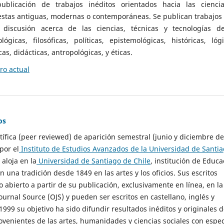
ublicación de trabajos inéditos orientados hacia las cienci
 estas antiguas, modernas o contemporáneas. Se publican trabajos
 discusión acerca de las ciencias, técnicas y tecnologías d
lógicas, filosóficas, políticas, epistemológicas, históricas, lógi
as, didácticas, antropológicas, y éticas.
o actual
os
ntífica (peer reviewed) de aparición semestral (junio y diciembre de
por el
Instituto de Estudios Avanzados de la Universidad de Santi
e aloja en la
Universidad de Santiago de Chile
, institución de Educa
n una tradición desde 1849 en las artes y los oficios. Sus escritos
 abierto a partir de su publicación, exclusivamente en línea, en la
urnal Source (OJS) y pueden ser escritos en castellano, inglés y
999 su objetivo ha sido difundir resultados inéditos y originales 
ovenientes de las artes, humanidades y ciencias sociales con espec