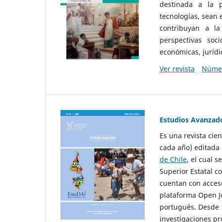
destinada a la p
tecnologías, sean
contribuyan a la
perspectivas socio
económicas, jurídic
Ver revista
Númer
Estudios Avanzad
Es una revista cie
cada año) editada 
de Chile
, el cual s
Superior Estatal co
cuentan con acceso
plataforma Open Jo
portugués. Desde 1
investigaciones pr