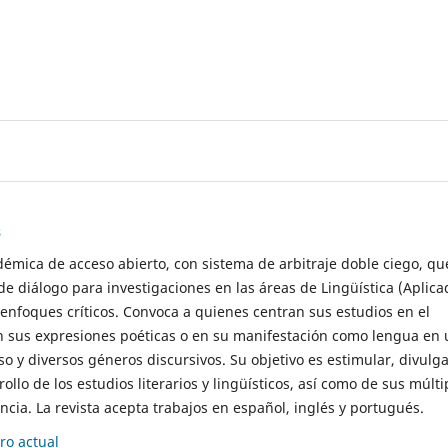
s
démica de acceso abierto, con sistema de arbitraje doble ciego, qu
de diálogo para investigaciones en las áreas de Lingüística (Aplica
 enfoques críticos. Convoca a quienes centran sus estudios en el
n sus expresiones poéticas o en su manifestación como lengua en 
so y diversos géneros discursivos. Su objetivo es estimular, divulga
rollo de los estudios literarios y lingüísticos, así como de sus múlti
cia. La revista acepta trabajos en español, inglés y portugués.
o actual