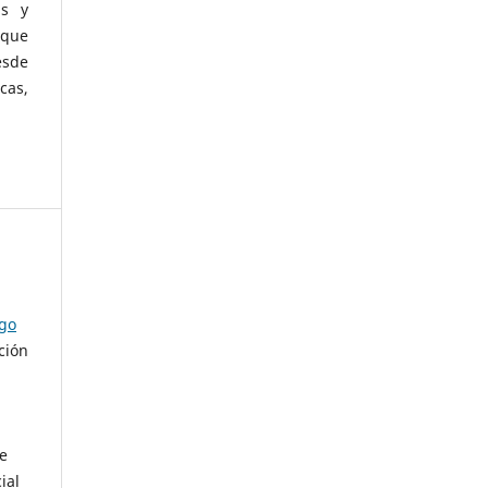
as y
 que
esde
cas,
ago
ción
de
ial