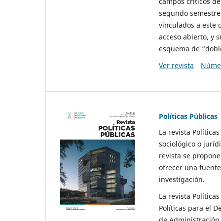
campos críticos de
segundo semestre 
vinculados a este 
acceso abierto, y 
esquema de “doble 
Ver revista
Númer
Políticas Públicas
La revista Política
sociológico o juríd
revista se propone 
ofrecer una fuente
investigación.
La revista Política
Políticas para el D
de Administración 