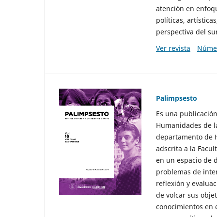
atención en enfoqu
políticas, artísti
perspectiva del sur
Ver revista
Númer
Palimpsesto
Es una publicación
Humanidades de la
departamento de Hi
adscrita a la Fac
en un espacio de d
problemas de interé
reflexión y evaluac
de volcar sus obje
conocimientos en e