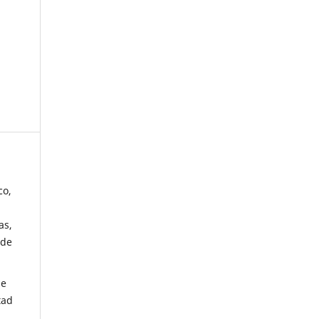
co,
as,
 de
de
tad