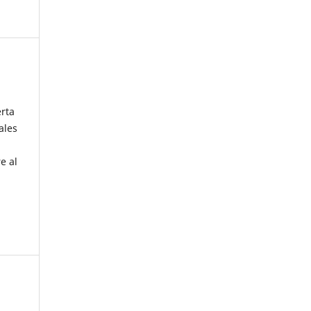
erta
ales
e al