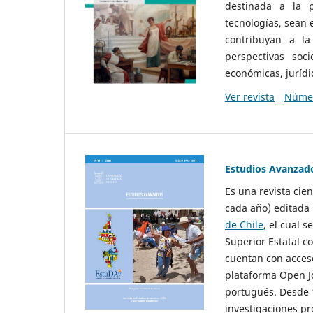
destinada a la p
tecnologías, sean
contribuyan a la
perspectivas socio
económicas, jurídic
Ver revista
Númer
Estudios Avanzad
Es una revista cie
cada año) editada 
de Chile
, el cual s
Superior Estatal co
cuentan con acceso
plataforma Open Jo
portugués. Desde 1
investigaciones pr