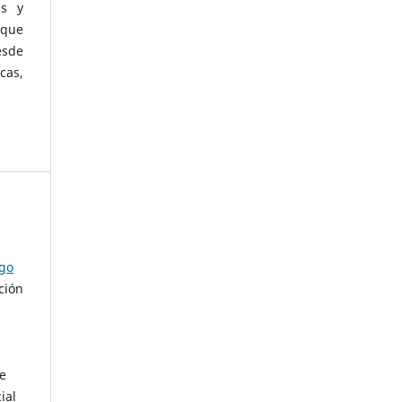
as y
 que
esde
cas,
ago
ción
de
ial