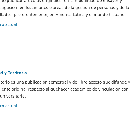
to publicar artículos originales -en la modalidad de ensayos y
stigación- en los ámbitos o áreas de la gestión de personas y de la
llados, preferentemente, en América Latina y el mundo hispano.
o actual
d y Territorio
itorio es una publicación semestral y de libre acceso que difunde y
ento original respecto al quehacer académico de vinculación con 
universitaria.
o actual