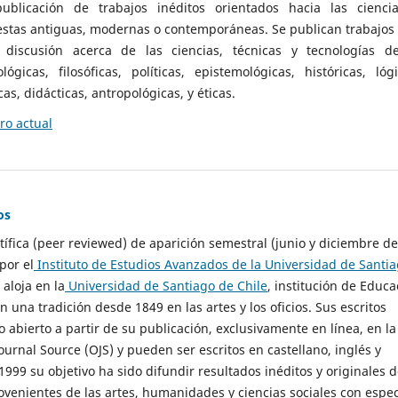
ublicación de trabajos inéditos orientados hacia las cienci
 estas antiguas, modernas o contemporáneas. Se publican trabajos
 discusión acerca de las ciencias, técnicas y tecnologías d
lógicas, filosóficas, políticas, epistemológicas, históricas, lógi
as, didácticas, antropológicas, y éticas.
o actual
os
ntífica (peer reviewed) de aparición semestral (junio y diciembre de
por el
Instituto de Estudios Avanzados de la Universidad de Santi
e aloja en la
Universidad de Santiago de Chile
, institución de Educa
n una tradición desde 1849 en las artes y los oficios. Sus escritos
 abierto a partir de su publicación, exclusivamente en línea, en la
urnal Source (OJS) y pueden ser escritos en castellano, inglés y
999 su objetivo ha sido difundir resultados inéditos y originales 
ovenientes de las artes, humanidades y ciencias sociales con espec