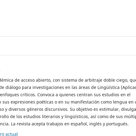
s
démica de acceso abierto, con sistema de arbitraje doble ciego, qu
de diálogo para investigaciones en las áreas de Lingüística (Aplica
 enfoques críticos. Convoca a quienes centran sus estudios en el
n sus expresiones poéticas o en su manifestación como lengua en 
so y diversos géneros discursivos. Su objetivo es estimular, divulga
rollo de los estudios literarios y lingüísticos, así como de sus múlti
cia. La revista acepta trabajos en español, inglés y portugués.
o actual