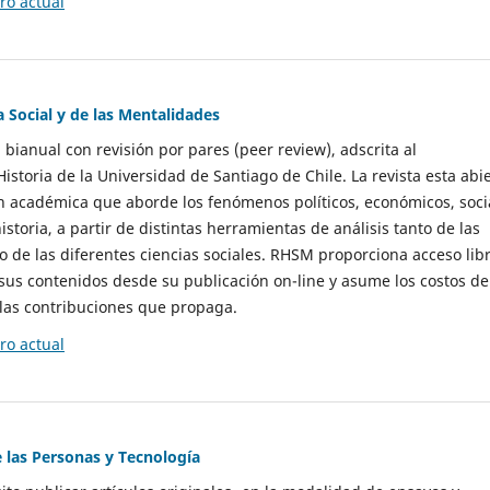
o actual
a Social y de las Mentalidades
 bianual con revisión por pares (peer review), adscrita al
storia de la Universidad de Santiago de Chile. La revista esta abi
n académica que aborde los fenómenos políticos, económicos, soci
historia, a partir de distintas herramientas de análisis tanto de las
e las diferentes ciencias sociales. RHSM proporciona acceso libr
sus contenidos desde su publicación on-line y asume los costos de
las contribuciones que propaga.
o actual
e las Personas y Tecnología