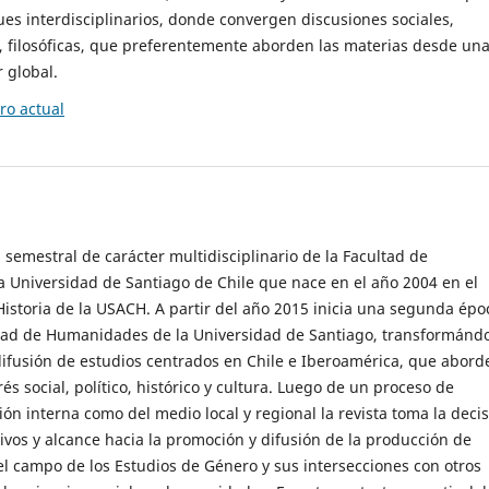
es interdisciplinarios, donde convergen discusiones sociales,
cas, filosóficas, que preferentemente aborden las materias desde un
 global.
o actual
 semestral de carácter multidisciplinario de la Facultad de
 Universidad de Santiago de Chile que nace en el año 2004 en el
storia de la USACH. A partir del año 2015 inicia una segunda épo
ultad de Humanidades de la Universidad de Santiago, transformánd
ifusión de estudios centrados en Chile e Iberoamérica, que abord
s social, político, histórico y cultura. Luego de un proceso de
ión interna como del medio local y regional la revista toma la deci
tivos y alcance hacia la promoción y difusión de la producción de
l campo de los Estudios de Género y sus intersecciones con otros