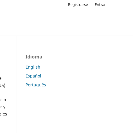
Registrarse
Entrar
Idioma
English
Español
e
Português
da)
uso
r y
ples