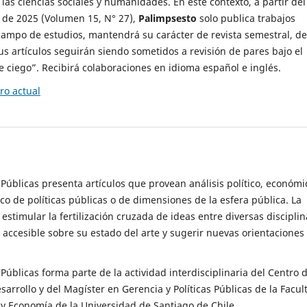
 las ciencias sociales y humanidades. En este contexto, a partir del
de 2025 (Volumen 15, N° 27),
Palimpsesto
solo publica trabajos
campo de estudios, mantendrá su carácter de revista semestral, de
sus artículos seguirán siendo sometidos a revisión de pares bajo el
ciego”. Recibirá colaboraciones en idioma español e inglés.
o actual
s Públicas presenta artículos que provean análisis político, económi
ico de políticas públicas o de dimensiones de la esfera pública. La
estimular la fertilización cruzada de ideas entre diversas disciplin
 accesible sobre su estado del arte y sugerir nuevas orientaciones
s Públicas forma parte de la actividad interdisciplinaria del Centro 
esarrollo y del Magíster en Gerencia y Políticas Públicas de la Facul
y Economía de la Universidad de Santiago de Chile.