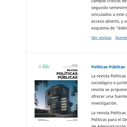
campos críticos de
segundo semestre 
vinculados a este 
acceso abierto, y 
esquema de “doble 
Ver revista
Númer
Políticas Públicas
La revista Política
sociológico o juríd
revista se propone 
ofrecer una fuente
investigación.
La revista Política
Políticas para el D
de Administración 