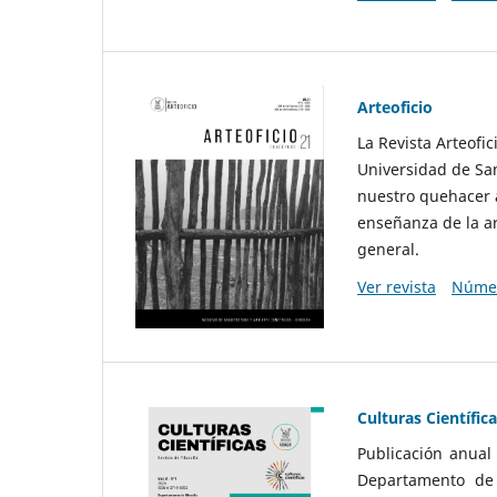
Arteoficio
La Revista Arteofi
Universidad de San
nuestro quehacer a
enseñanza de la ar
general.
Ver revista
Númer
Culturas Científic
Publicación anual
Departamento de F