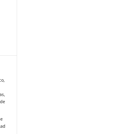
co,
as,
 de
de
tad