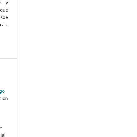
as y
 que
esde
cas,
ago
ción
de
ial