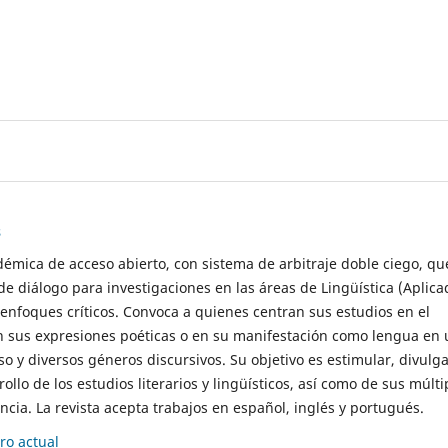
s
démica de acceso abierto, con sistema de arbitraje doble ciego, qu
de diálogo para investigaciones en las áreas de Lingüística (Aplica
 enfoques críticos. Convoca a quienes centran sus estudios en el
n sus expresiones poéticas o en su manifestación como lengua en 
so y diversos géneros discursivos. Su objetivo es estimular, divulga
rollo de los estudios literarios y lingüísticos, así como de sus múlti
cia. La revista acepta trabajos en español, inglés y portugués.
o actual