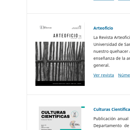
Arteoficio
La Revista Arteofi
Universidad de San
nuestro quehacer a
enseñanza de la ar
general.
Ver revista
Númer
Culturas Científic
Publicación anual
Departamento de F