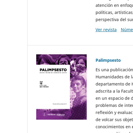
atención en enfoqu
políticas, artísti
perspectiva del sur
Ver revista
Númer
Palimpsesto
Es una publicación
Humanidades de la
departamento de Hi
adscrita a la Fac
en un espacio de d
problemas de interé
reflexión y evaluac
de volcar sus obje
conocimientos en e