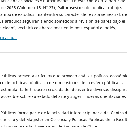
 las ciencias sociales y humanidades. En este contexto, a partir del
de 2025 (Volumen 15, N° 27),
Palimpsesto
solo publica trabajos
campo de estudios, mantendrá su carácter de revista semestral, de
sus artículos seguirán siendo sometidos a revisión de pares bajo el
ciego”. Recibirá colaboraciones en idioma español e inglés.
o actual
s Públicas presenta artículos que provean análisis político, económi
ico de políticas públicas o de dimensiones de la esfera pública. La
estimular la fertilización cruzada de ideas entre diversas disciplin
 accesible sobre su estado del arte y sugerir nuevas orientaciones
s Públicas forma parte de la actividad interdisciplinaria del Centro 
esarrollo y del Magíster en Gerencia y Políticas Públicas de la Facul
y Economía de la Universidad de Santiago de Chile.