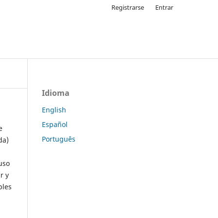
Registrarse
Entrar
Idioma
English
Español
e
Português
da)
uso
r y
ples