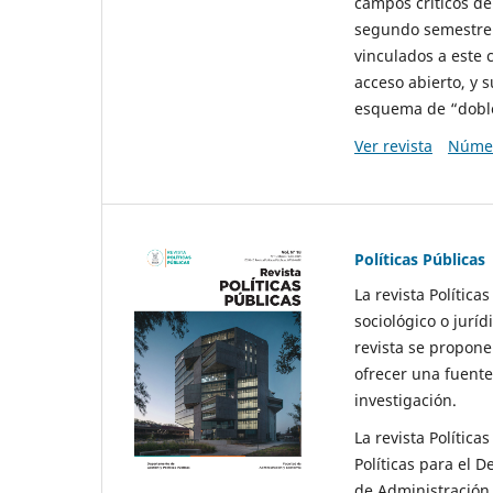
campos críticos de
segundo semestre 
vinculados a este 
acceso abierto, y 
esquema de “doble 
Ver revista
Númer
Políticas Públicas
La revista Política
sociológico o juríd
revista se propone 
ofrecer una fuente
investigación.
La revista Política
Políticas para el D
de Administración 