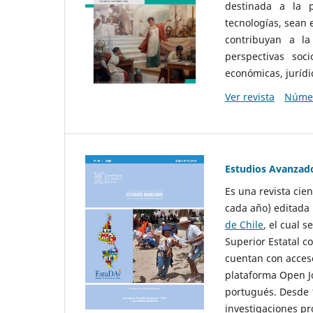
destinada a la p
tecnologías, sean
contribuyan a la
perspectivas socio
económicas, jurídic
Ver revista
Númer
Estudios Avanzad
Es una revista cie
cada año) editada 
de Chile
, el cual s
Superior Estatal co
cuentan con acceso
plataforma Open Jo
portugués. Desde 1
investigaciones pr