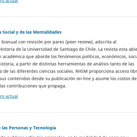
o actual
a Social y de las Mentalidades
 bianual con revisión por pares (peer review), adscrita al
storia de la Universidad de Santiago de Chile. La revista esta abi
n académica que aborde los fenómenos políticos, económicos, soci
historia, a partir de distintas herramientas de análisis tanto de las
e las diferentes ciencias sociales. RHSM proporciona acceso libr
sus contenidos desde su publicación on-line y asume los costos de
las contribuciones que propaga.
o actual
e las Personas y Tecnología