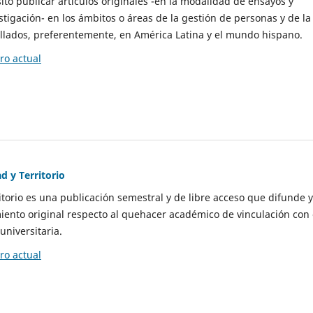
to publicar artículos originales -en la modalidad de ensayos y
stigación- en los ámbitos o áreas de la gestión de personas y de la
llados, preferentemente, en América Latina y el mundo hispano.
o actual
d y Territorio
itorio es una publicación semestral y de libre acceso que difunde y
ento original respecto al quehacer académico de vinculación con 
universitaria.
o actual