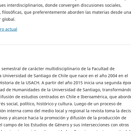
es interdisciplinarios, donde convergen discusiones sociales,
cas, filosóficas, que preferentemente aborden las materias desde un
 global.
o actual
 semestral de carácter multidisciplinario de la Facultad de
 Universidad de Santiago de Chile que nace en el año 2004 en el
storia de la USACH. A partir del año 2015 inicia una segunda épo
ultad de Humanidades de la Universidad de Santiago, transformánd
ifusión de estudios centrados en Chile e Iberoamérica, que abord
s social, político, histórico y cultura. Luego de un proceso de
ión interna como del medio local y regional la revista toma la deci
tivos y alcance hacia la promoción y difusión de la producción de
l campo de los Estudios de Género y sus intersecciones con otros