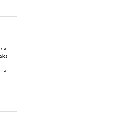
erta
ales
e al