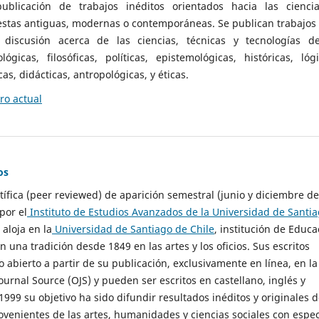
ublicación de trabajos inéditos orientados hacia las cienci
 estas antiguas, modernas o contemporáneas. Se publican trabajos
 discusión acerca de las ciencias, técnicas y tecnologías d
lógicas, filosóficas, políticas, epistemológicas, históricas, lógi
as, didácticas, antropológicas, y éticas.
o actual
os
ntífica (peer reviewed) de aparición semestral (junio y diciembre de
por el
Instituto de Estudios Avanzados de la Universidad de Santi
e aloja en la
Universidad de Santiago de Chile
, institución de Educa
n una tradición desde 1849 en las artes y los oficios. Sus escritos
 abierto a partir de su publicación, exclusivamente en línea, en la
urnal Source (OJS) y pueden ser escritos en castellano, inglés y
999 su objetivo ha sido difundir resultados inéditos y originales 
ovenientes de las artes, humanidades y ciencias sociales con espec