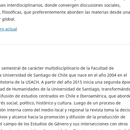
es interdisciplinarios, donde convergen discusiones sociales,
cas, filosóficas, que preferentemente aborden las materias desde un
 global.
o actual
 semestral de carácter multidisciplinario de la Facultad de
 Universidad de Santiago de Chile que nace en el año 2004 en el
storia de la USACH. A partir del año 2015 inicia una segunda épo
ultad de Humanidades de la Universidad de Santiago, transformánd
ifusión de estudios centrados en Chile e Iberoamérica, que abord
s social, político, histórico y cultura. Luego de un proceso de
ión interna como del medio local y regional la revista toma la deci
tivos y alcance hacia la promoción y difusión de la producción de
l campo de los Estudios de Género y sus intersecciones con otros