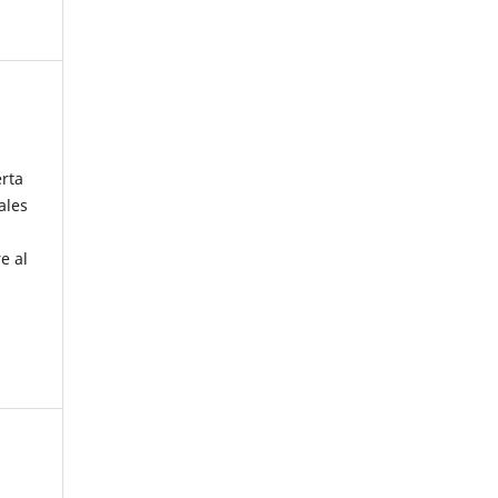
erta
ales
e al