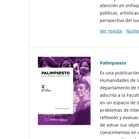
atención en enfoqu
políticas, artísti
perspectiva del sur
Ver revista
Númer
Palimpsesto
Es una publicación
Humanidades de la
departamento de Hi
adscrita a la Fac
en un espacio de d
problemas de interé
reflexión y evaluac
de volcar sus obje
conocimientos en e