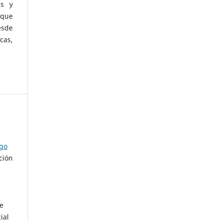
as y
 que
esde
cas,
ago
ción
de
ial