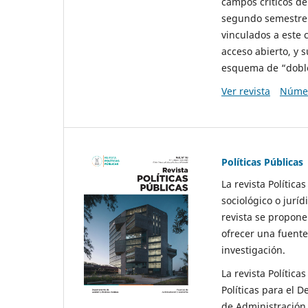
campos críticos de
segundo semestre 
vinculados a este 
acceso abierto, y 
esquema de “doble 
Ver revista
Númer
Políticas Públicas
La revista Política
sociológico o juríd
revista se propone 
ofrecer una fuente
investigación.
La revista Política
Políticas para el D
de Administración 