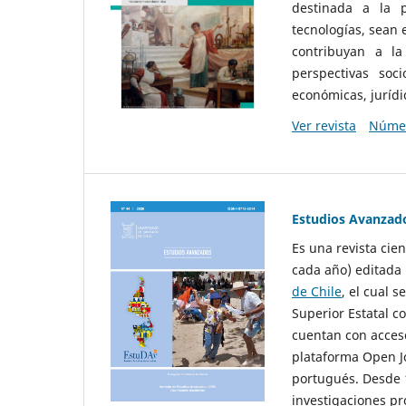
destinada a la p
tecnologías, sean
contribuyan a la
perspectivas socio
económicas, jurídic
Ver revista
Númer
Estudios Avanzad
Es una revista cie
cada año) editada 
de Chile
, el cual s
Superior Estatal co
cuentan con acceso
plataforma Open Jo
portugués. Desde 1
investigaciones pr