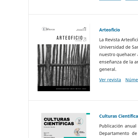
Arteoficio
La Revista Arteofi
Universidad de San
nuestro quehacer a
enseñanza de la ar
general.
Ver revista
Númer
Culturas Científic
Publicación anual
Departamento de F