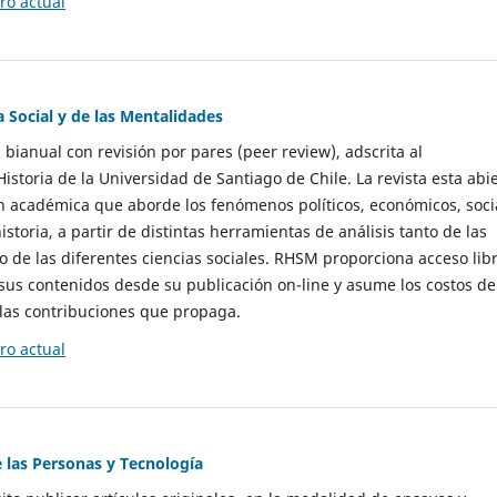
o actual
a Social y de las Mentalidades
 bianual con revisión por pares (peer review), adscrita al
storia de la Universidad de Santiago de Chile. La revista esta abi
n académica que aborde los fenómenos políticos, económicos, soci
historia, a partir de distintas herramientas de análisis tanto de las
e las diferentes ciencias sociales. RHSM proporciona acceso libr
sus contenidos desde su publicación on-line y asume los costos de
las contribuciones que propaga.
o actual
e las Personas y Tecnología