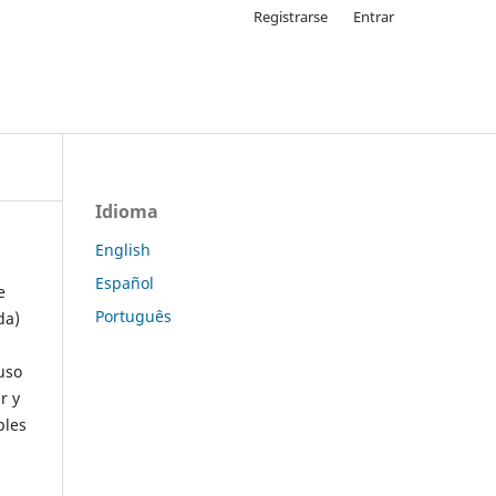
Registrarse
Entrar
Idioma
English
Español
e
Português
da)
uso
r y
ples