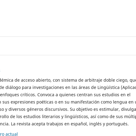
s
démica de acceso abierto, con sistema de arbitraje doble ciego, qu
de diálogo para investigaciones en las áreas de Lingüística (Aplica
 enfoques críticos. Convoca a quienes centran sus estudios en el
n sus expresiones poéticas o en su manifestación como lengua en 
so y diversos géneros discursivos. Su objetivo es estimular, divulga
rollo de los estudios literarios y lingüísticos, así como de sus múlti
cia. La revista acepta trabajos en español, inglés y portugués.
o actual