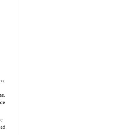
co,
as,
 de
de
tad