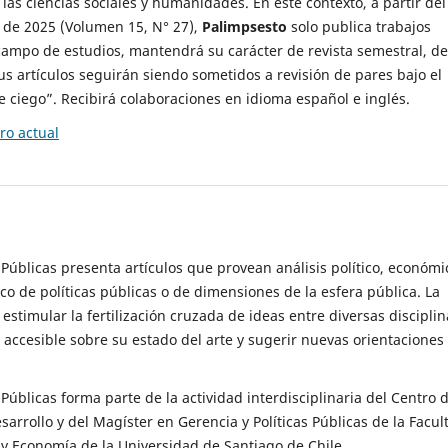
 las ciencias sociales y humanidades. En este contexto, a partir del
de 2025 (Volumen 15, N° 27),
Palimpsesto
solo publica trabajos
campo de estudios, mantendrá su carácter de revista semestral, de
sus artículos seguirán siendo sometidos a revisión de pares bajo el
ciego”. Recibirá colaboraciones en idioma español e inglés.
o actual
s Públicas presenta artículos que provean análisis político, económi
ico de políticas públicas o de dimensiones de la esfera pública. La
estimular la fertilización cruzada de ideas entre diversas disciplin
 accesible sobre su estado del arte y sugerir nuevas orientaciones
s Públicas forma parte de la actividad interdisciplinaria del Centro 
esarrollo y del Magíster en Gerencia y Políticas Públicas de la Facul
y Economía de la Universidad de Santiago de Chile.