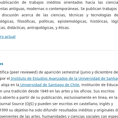
ublicación de trabajos inéditos orientados hacia las cienci
 estas antiguas, modernas o contemporáneas. Se publican trabajos
 discusión acerca de las ciencias, técnicas y tecnologías d
lógicas, filosóficas, políticas, epistemológicas, históricas, lógi
as, didácticas, antropológicas, y éticas.
o actual
os
ntífica (peer reviewed) de aparición semestral (junio y diciembre de
por el
Instituto de Estudios Avanzados de la Universidad de Santi
e aloja en la
Universidad de Santiago de Chile
, institución de Educa
n una tradición desde 1849 en las artes y los oficios. Sus escritos
 abierto a partir de su publicación, exclusivamente en línea, en la
urnal Source (OJS) y pueden ser escritos en castellano, inglés y
999 su objetivo ha sido difundir resultados inéditos y originales 
ovenientes de las artes, humanidades y ciencias sociales con espec