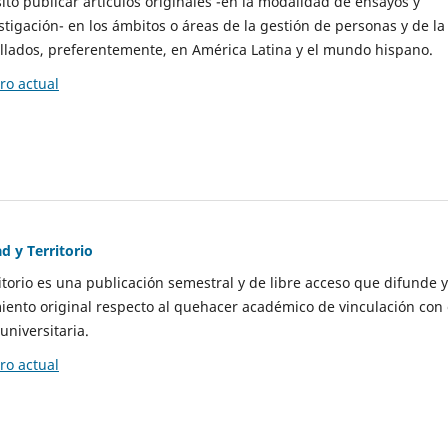
to publicar artículos originales -en la modalidad de ensayos y
stigación- en los ámbitos o áreas de la gestión de personas y de la
llados, preferentemente, en América Latina y el mundo hispano.
o actual
d y Territorio
itorio es una publicación semestral y de libre acceso que difunde y
ento original respecto al quehacer académico de vinculación con 
universitaria.
o actual