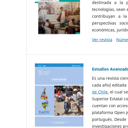
destinada a la p
tecnologías, sean
contribuyan a la
perspectivas socio
económicas, jurídic
Ver revista
Númer
Estudios Avanzad
Es una revista cie
cada año) editada 
de Chile
, el cual s
Superior Estatal co
cuentan con acceso
plataforma Open Jo
portugués. Desde 1
investigaciones pr