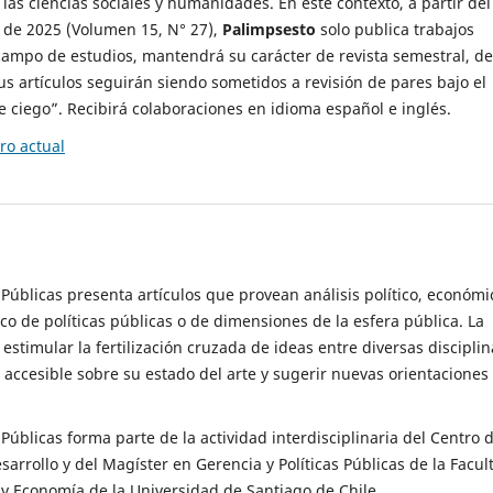
 las ciencias sociales y humanidades. En este contexto, a partir del
de 2025 (Volumen 15, N° 27),
Palimpsesto
solo publica trabajos
campo de estudios, mantendrá su carácter de revista semestral, de
sus artículos seguirán siendo sometidos a revisión de pares bajo el
ciego”. Recibirá colaboraciones en idioma español e inglés.
o actual
s Públicas presenta artículos que provean análisis político, económi
ico de políticas públicas o de dimensiones de la esfera pública. La
estimular la fertilización cruzada de ideas entre diversas disciplin
 accesible sobre su estado del arte y sugerir nuevas orientaciones
s Públicas forma parte de la actividad interdisciplinaria del Centro 
esarrollo y del Magíster en Gerencia y Políticas Públicas de la Facul
y Economía de la Universidad de Santiago de Chile.