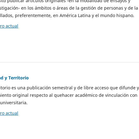
to publicar artículos originales -en la modalidad de ensayos y
stigación- en los ámbitos o áreas de la gestión de personas y de la
llados, preferentemente, en América Latina y el mundo hispano.
o actual
d y Territorio
itorio es una publicación semestral y de libre acceso que difunde y
ento original respecto al quehacer académico de vinculación con 
universitaria.
o actual