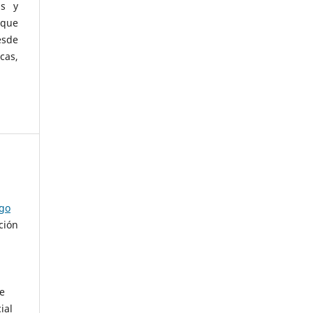
as y
 que
esde
cas,
ago
ción
de
ial