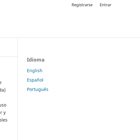
Registrarse
Entrar
Idioma
English
Español
e
Português
da)
uso
r y
ples