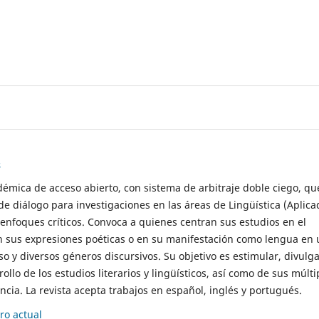
s
démica de acceso abierto, con sistema de arbitraje doble ciego, qu
de diálogo para investigaciones en las áreas de Lingüística (Aplica
 enfoques críticos. Convoca a quienes centran sus estudios en el
n sus expresiones poéticas o en su manifestación como lengua en 
so y diversos géneros discursivos. Su objetivo es estimular, divulga
rollo de los estudios literarios y lingüísticos, así como de sus múlti
cia. La revista acepta trabajos en español, inglés y portugués.
o actual