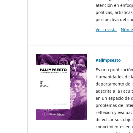
atención en enfoqu
políticas, artísti
perspectiva del sur
Ver revista
Númer
Palimpsesto
Es una publicación
Humanidades de la
departamento de Hi
adscrita a la Fac
en un espacio de d
problemas de interé
reflexión y evaluac
de volcar sus obje
conocimientos en e