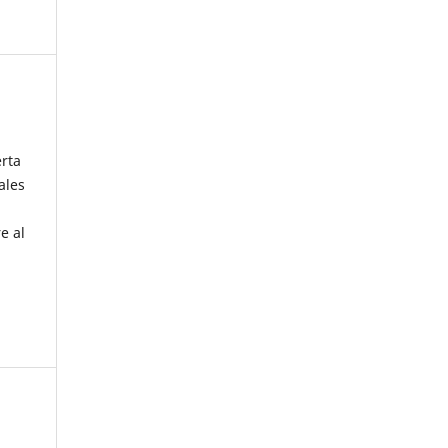
erta
ales
e al