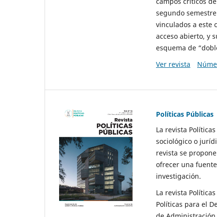
campos críticos de
segundo semestre 
vinculados a este 
acceso abierto, y 
esquema de “doble 
Ver revista
Númer
Políticas Públicas
La revista Política
sociológico o juríd
revista se propone 
ofrecer una fuente
investigación.
La revista Política
Políticas para el D
de Administración 