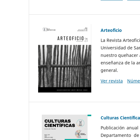
Arteoficio
La Revista Arteofi
Universidad de San
nuestro quehacer a
enseñanza de la ar
general.
Ver revista
Númer
Culturas Científic
Publicación anual
Departamento de F