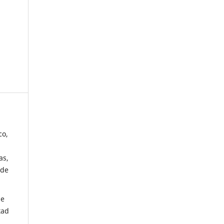
co,
as,
 de
de
tad