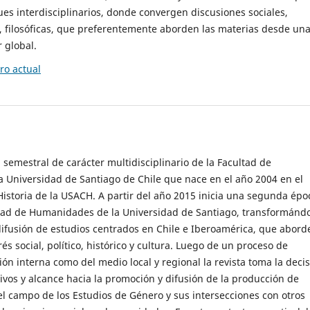
es interdisciplinarios, donde convergen discusiones sociales,
cas, filosóficas, que preferentemente aborden las materias desde un
 global.
o actual
 semestral de carácter multidisciplinario de la Facultad de
 Universidad de Santiago de Chile que nace en el año 2004 en el
storia de la USACH. A partir del año 2015 inicia una segunda épo
ultad de Humanidades de la Universidad de Santiago, transformánd
ifusión de estudios centrados en Chile e Iberoamérica, que abord
s social, político, histórico y cultura. Luego de un proceso de
ión interna como del medio local y regional la revista toma la deci
tivos y alcance hacia la promoción y difusión de la producción de
l campo de los Estudios de Género y sus intersecciones con otros