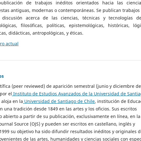
ublicación de trabajos inéditos orientados hacia las cienci
 estas antiguas, modernas o contemporáneas. Se publican trabajos
 discusión acerca de las ciencias, técnicas y tecnologías d
lógicas, filosóficas, políticas, epistemológicas, históricas, lógi
as, didácticas, antropológicas, y éticas.
o actual
os
ntífica (peer reviewed) de aparición semestral (junio y diciembre de
por el
Instituto de Estudios Avanzados de la Universidad de Santi
e aloja en la
Universidad de Santiago de Chile
, institución de Educa
n una tradición desde 1849 en las artes y los oficios. Sus escritos
 abierto a partir de su publicación, exclusivamente en línea, en la
urnal Source (OJS) y pueden ser escritos en castellano, inglés y
999 su objetivo ha sido difundir resultados inéditos y originales 
ovenientes de las artes, humanidades y ciencias sociales con espec