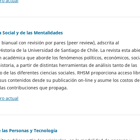
o actual
a Social y de las Mentalidades
 bianual con revisión por pares (peer review), adscrita al
storia de la Universidad de Santiago de Chile. La revista esta abi
n académica que aborde los fenómenos políticos, económicos, soci
historia, a partir de distintas herramientas de análisis tanto de las
e las diferentes ciencias sociales. RHSM proporciona acceso libr
sus contenidos desde su publicación on-line y asume los costos de
las contribuciones que propaga.
o actual
e las Personas y Tecnología