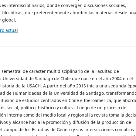
es interdisciplinarios, donde convergen discusiones sociales,
cas, filosóficas, que preferentemente aborden las materias desde un
 global.
o actual
 semestral de carácter multidisciplinario de la Facultad de
 Universidad de Santiago de Chile que nace en el año 2004 en el
storia de la USACH. A partir del año 2015 inicia una segunda épo
ultad de Humanidades de la Universidad de Santiago, transformánd
ifusión de estudios centrados en Chile e Iberoamérica, que abord
s social, político, histórico y cultura. Luego de un proceso de
ión interna como del medio local y regional la revista toma la deci
tivos y alcance hacia la promoción y difusión de la producción de
l campo de los Estudios de Género y sus intersecciones con otros