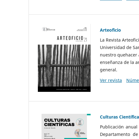
Arteoficio
La Revista Arteofi
Universidad de San
nuestro quehacer a
enseñanza de la ar
general.
Ver revista
Númer
Culturas Científic
Publicación anual
Departamento de F