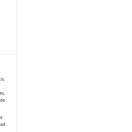
co,
as,
 de
de
tad