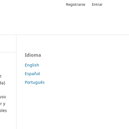
Registrarse
Entrar
Idioma
English
Español
e
Português
da)
uso
r y
ples