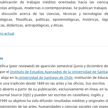
ublicación de trabajos inéditos orientados hacia las cienci
 estas antiguas, modernas o contemporáneas. Se publican trabajos
 discusión acerca de las ciencias, técnicas y tecnologías d
lógicas, filosóficas, políticas, epistemológicas, históricas, lógi
as, didácticas, antropológicas, y éticas.
o actual
os
ntífica (peer reviewed) de aparición semestral (junio y diciembre de
por el
Instituto de Estudios Avanzados de la Universidad de Santi
e aloja en la
Universidad de Santiago de Chile
, institución de Educa
n una tradición desde 1849 en las artes y los oficios. Sus escritos
 abierto a partir de su publicación, exclusivamente en línea, en la
urnal Source (OJS) y pueden ser escritos en castellano, inglés y
999 su objetivo ha sido difundir resultados inéditos y originales 
ovenientes de las artes, humanidades y ciencias sociales con espec