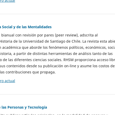
o actual
a Social y de las Mentalidades
 bianual con revisión por pares (peer review), adscrita al
storia de la Universidad de Santiago de Chile. La revista esta abi
n académica que aborde los fenómenos políticos, económicos, soci
historia, a partir de distintas herramientas de análisis tanto de las
e las diferentes ciencias sociales. RHSM proporciona acceso libr
sus contenidos desde su publicación on-line y asume los costos de
las contribuciones que propaga.
o actual
e las Personas y Tecnología