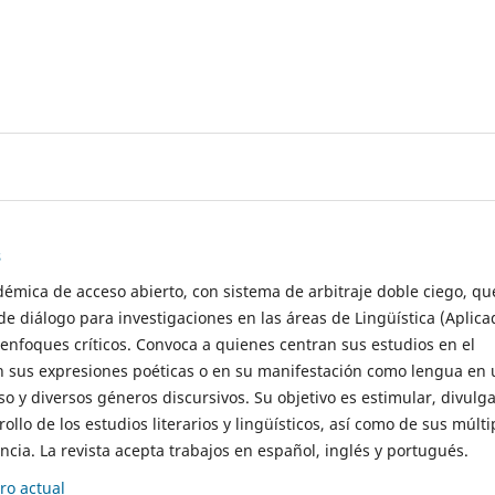
s
démica de acceso abierto, con sistema de arbitraje doble ciego, qu
de diálogo para investigaciones en las áreas de Lingüística (Aplica
 enfoques críticos. Convoca a quienes centran sus estudios en el
n sus expresiones poéticas o en su manifestación como lengua en 
so y diversos géneros discursivos. Su objetivo es estimular, divulga
rollo de los estudios literarios y lingüísticos, así como de sus múlti
cia. La revista acepta trabajos en español, inglés y portugués.
o actual