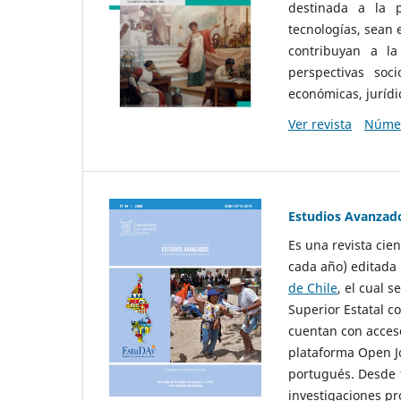
destinada a la p
tecnologías, sean
contribuyan a la
perspectivas socio
económicas, jurídic
Ver revista
Númer
Estudios Avanzad
Es una revista cie
cada año) editada 
de Chile
, el cual s
Superior Estatal co
cuentan con acceso
plataforma Open Jo
portugués. Desde 1
investigaciones pr