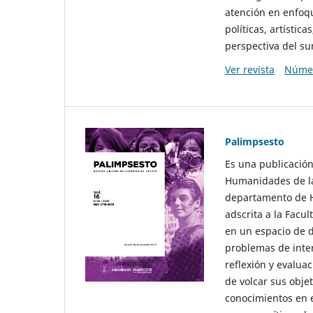
atención en enfoqu
políticas, artísti
perspectiva del sur
Ver revista
Númer
Palimpsesto
Es una publicación
Humanidades de la
departamento de Hi
adscrita a la Fac
en un espacio de d
problemas de interé
reflexión y evaluac
de volcar sus obje
conocimientos en e