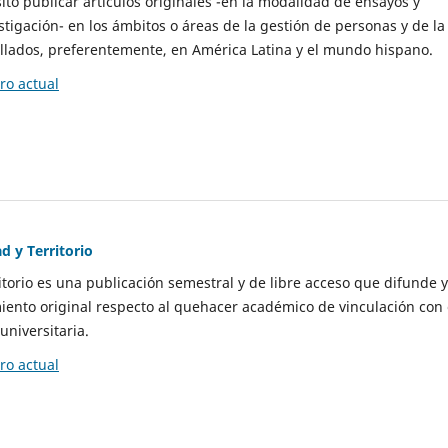
to publicar artículos originales -en la modalidad de ensayos y
stigación- en los ámbitos o áreas de la gestión de personas y de la
llados, preferentemente, en América Latina y el mundo hispano.
o actual
d y Territorio
itorio es una publicación semestral y de libre acceso que difunde y
ento original respecto al quehacer académico de vinculación con 
universitaria.
o actual