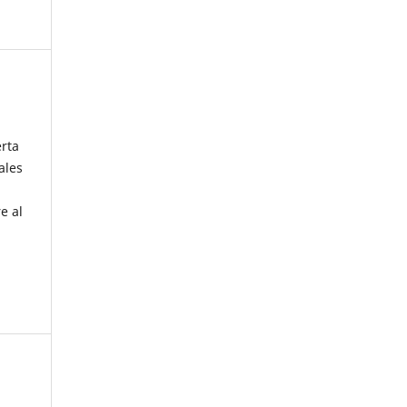
erta
ales
e al