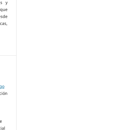
as y
 que
esde
cas,
ago
ción
de
ial