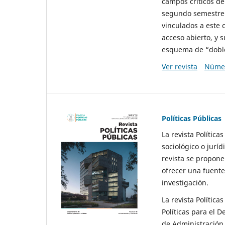
campos críticos de
segundo semestre 
vinculados a este 
acceso abierto, y 
esquema de “doble 
Ver revista
Númer
Políticas Públicas
La revista Política
sociológico o juríd
revista se propone 
ofrecer una fuente
investigación.
La revista Política
Políticas para el D
de Administración 