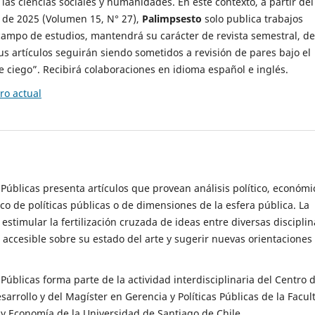
 las ciencias sociales y humanidades. En este contexto, a partir del
de 2025 (Volumen 15, N° 27),
Palimpsesto
solo publica trabajos
campo de estudios, mantendrá su carácter de revista semestral, de
sus artículos seguirán siendo sometidos a revisión de pares bajo el
ciego”. Recibirá colaboraciones en idioma español e inglés.
o actual
s Públicas presenta artículos que provean análisis político, económi
ico de políticas públicas o de dimensiones de la esfera pública. La
estimular la fertilización cruzada de ideas entre diversas disciplin
 accesible sobre su estado del arte y sugerir nuevas orientaciones
s Públicas forma parte de la actividad interdisciplinaria del Centro 
esarrollo y del Magíster en Gerencia y Políticas Públicas de la Facul
y Economía de la Universidad de Santiago de Chile.