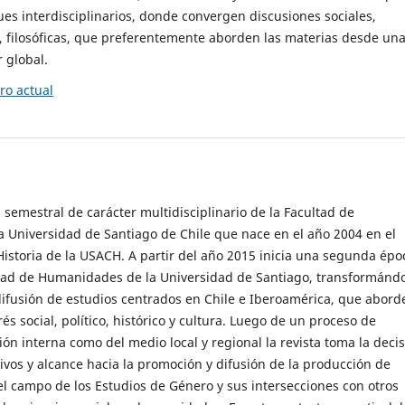
es interdisciplinarios, donde convergen discusiones sociales,
cas, filosóficas, que preferentemente aborden las materias desde un
 global.
o actual
 semestral de carácter multidisciplinario de la Facultad de
 Universidad de Santiago de Chile que nace en el año 2004 en el
storia de la USACH. A partir del año 2015 inicia una segunda épo
ultad de Humanidades de la Universidad de Santiago, transformánd
ifusión de estudios centrados en Chile e Iberoamérica, que abord
s social, político, histórico y cultura. Luego de un proceso de
ión interna como del medio local y regional la revista toma la deci
tivos y alcance hacia la promoción y difusión de la producción de
l campo de los Estudios de Género y sus intersecciones con otros