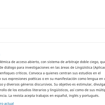
s
démica de acceso abierto, con sistema de arbitraje doble ciego, qu
de diálogo para investigaciones en las áreas de Lingüística (Aplica
 enfoques críticos. Convoca a quienes centran sus estudios en el
n sus expresiones poéticas o en su manifestación como lengua en 
so y diversos géneros discursivos. Su objetivo es estimular, divulga
rollo de los estudios literarios y lingüísticos, así como de sus múlti
cia. La revista acepta trabajos en español, inglés y portugués.
o actual