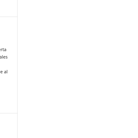
erta
ales
e al