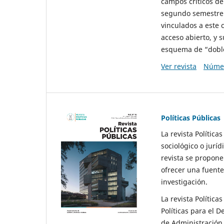
campos críticos de
segundo semestre 
vinculados a este 
acceso abierto, y 
esquema de “doble 
Ver revista
Númer
Políticas Públicas
La revista Política
sociológico o juríd
revista se propone 
ofrecer una fuente
investigación.
La revista Política
Políticas para el D
de Administración 