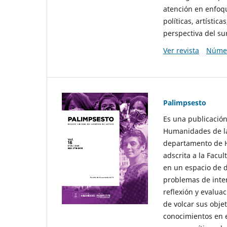
atención en enfoqu
políticas, artísti
perspectiva del sur
Ver revista
Númer
Palimpsesto
Es una publicación
Humanidades de la
departamento de Hi
adscrita a la Fac
en un espacio de d
problemas de interé
reflexión y evaluac
de volcar sus obje
conocimientos en e