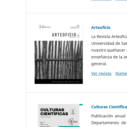
Arteoficio
La Revista Arteofi
Universidad de San
nuestro quehacer a
enseñanza de la ar
general.
Ver revista
Númer
Culturas Científic
Publicación anual
Departamento de F