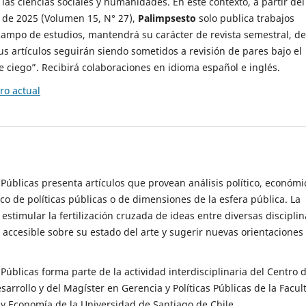
 las ciencias sociales y humanidades. En este contexto, a partir del
de 2025 (Volumen 15, N° 27),
Palimpsesto
solo publica trabajos
campo de estudios, mantendrá su carácter de revista semestral, de
sus artículos seguirán siendo sometidos a revisión de pares bajo el
ciego”. Recibirá colaboraciones en idioma español e inglés.
o actual
s Públicas presenta artículos que provean análisis político, económi
ico de políticas públicas o de dimensiones de la esfera pública. La
estimular la fertilización cruzada de ideas entre diversas disciplin
 accesible sobre su estado del arte y sugerir nuevas orientaciones
s Públicas forma parte de la actividad interdisciplinaria del Centro 
esarrollo y del Magíster en Gerencia y Políticas Públicas de la Facul
y Economía de la Universidad de Santiago de Chile.