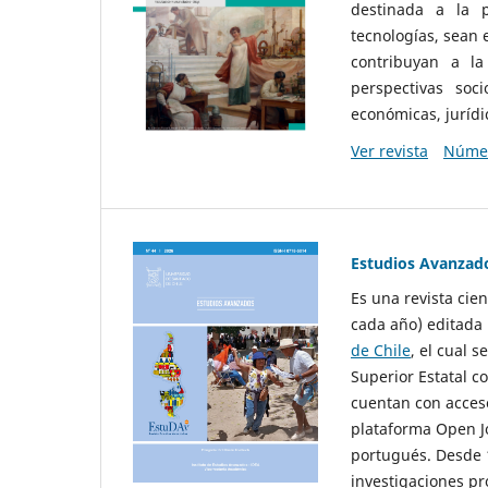
destinada a la p
tecnologías, sean
contribuyan a la
perspectivas socio
económicas, jurídic
Ver revista
Númer
Estudios Avanzad
Es una revista cie
cada año) editada 
de Chile
, el cual s
Superior Estatal co
cuentan con acceso
plataforma Open Jo
portugués. Desde 1
investigaciones pr