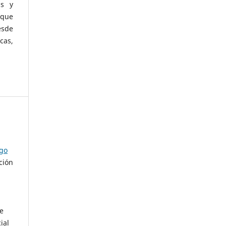
as y
 que
esde
cas,
ago
ción
de
ial