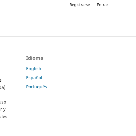
Registrarse
Entrar
Idioma
English
Español
e
Português
da)
uso
r y
ples