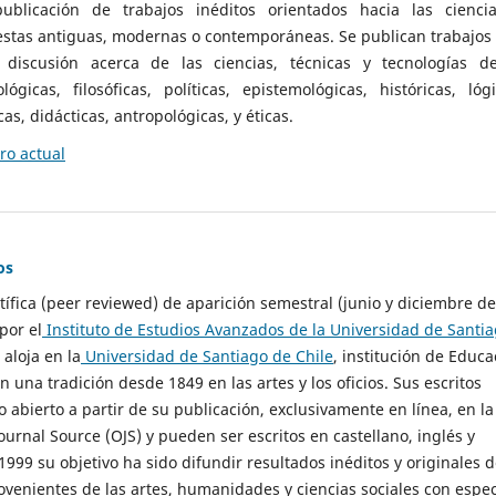
ublicación de trabajos inéditos orientados hacia las cienci
 estas antiguas, modernas o contemporáneas. Se publican trabajos
 discusión acerca de las ciencias, técnicas y tecnologías d
lógicas, filosóficas, políticas, epistemológicas, históricas, lógi
as, didácticas, antropológicas, y éticas.
o actual
os
ntífica (peer reviewed) de aparición semestral (junio y diciembre de
por el
Instituto de Estudios Avanzados de la Universidad de Santi
e aloja en la
Universidad de Santiago de Chile
, institución de Educa
n una tradición desde 1849 en las artes y los oficios. Sus escritos
 abierto a partir de su publicación, exclusivamente en línea, en la
urnal Source (OJS) y pueden ser escritos en castellano, inglés y
999 su objetivo ha sido difundir resultados inéditos y originales 
ovenientes de las artes, humanidades y ciencias sociales con espec