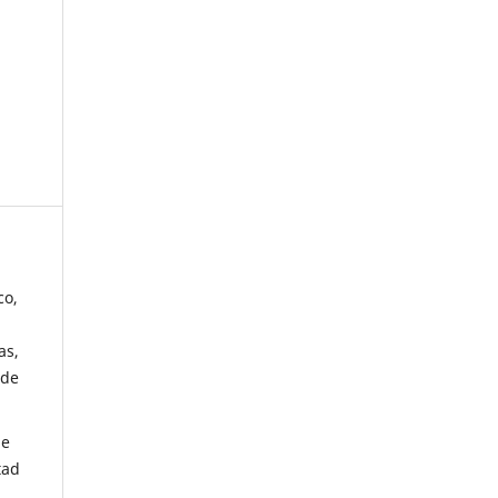
co,
as,
 de
de
tad