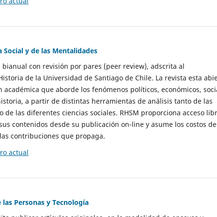
o actual
a Social y de las Mentalidades
 bianual con revisión por pares (peer review), adscrita al
storia de la Universidad de Santiago de Chile. La revista esta abi
n académica que aborde los fenómenos políticos, económicos, soci
historia, a partir de distintas herramientas de análisis tanto de las
e las diferentes ciencias sociales. RHSM proporciona acceso libr
sus contenidos desde su publicación on-line y asume los costos de
las contribuciones que propaga.
o actual
e las Personas y Tecnología