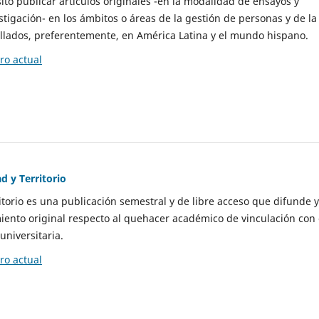
to publicar artículos originales -en la modalidad de ensayos y
stigación- en los ámbitos o áreas de la gestión de personas y de la
llados, preferentemente, en América Latina y el mundo hispano.
o actual
d y Territorio
itorio es una publicación semestral y de libre acceso que difunde y
ento original respecto al quehacer académico de vinculación con 
universitaria.
o actual