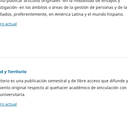
to publicar artículos originales -en la modalidad de ensayos y
stigación- en los ámbitos o áreas de la gestión de personas y de la
llados, preferentemente, en América Latina y el mundo hispano.
o actual
d y Territorio
itorio es una publicación semestral y de libre acceso que difunde y
ento original respecto al quehacer académico de vinculación con 
universitaria.
o actual