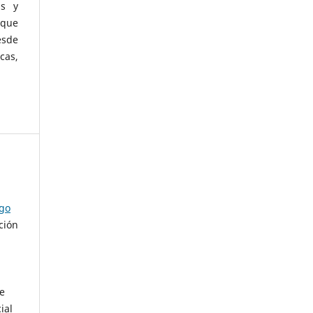
as y
 que
esde
cas,
ago
ción
de
ial