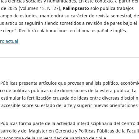
 las ciencias sociales y humanidades. En este contexto, a partir del
de 2025 (Volumen 15, N° 27),
Palimpsesto
solo publica trabajos
campo de estudios, mantendrá su carácter de revista semestral, de
sus artículos seguirán siendo sometidos a revisión de pares bajo el
ciego”. Recibirá colaboraciones en idioma español e inglés.
o actual
s Públicas presenta artículos que provean análisis político, económi
ico de políticas públicas o de dimensiones de la esfera pública. La
estimular la fertilización cruzada de ideas entre diversas disciplin
 accesible sobre su estado del arte y sugerir nuevas orientaciones
s Públicas forma parte de la actividad interdisciplinaria del Centro 
esarrollo y del Magíster en Gerencia y Políticas Públicas de la Facul
y Economía de la Universidad de Santiago de Chile.