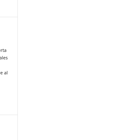
erta
ales
e al