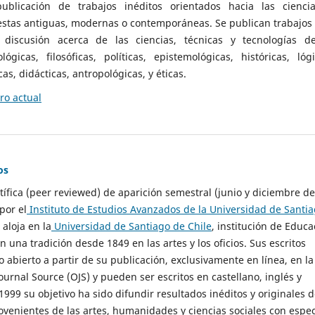
ublicación de trabajos inéditos orientados hacia las cienci
 estas antiguas, modernas o contemporáneas. Se publican trabajos
 discusión acerca de las ciencias, técnicas y tecnologías d
lógicas, filosóficas, políticas, epistemológicas, históricas, lógi
as, didácticas, antropológicas, y éticas.
o actual
os
ntífica (peer reviewed) de aparición semestral (junio y diciembre de
por el
Instituto de Estudios Avanzados de la Universidad de Santi
e aloja en la
Universidad de Santiago de Chile
, institución de Educa
n una tradición desde 1849 en las artes y los oficios. Sus escritos
 abierto a partir de su publicación, exclusivamente en línea, en la
urnal Source (OJS) y pueden ser escritos en castellano, inglés y
999 su objetivo ha sido difundir resultados inéditos y originales 
ovenientes de las artes, humanidades y ciencias sociales con espec