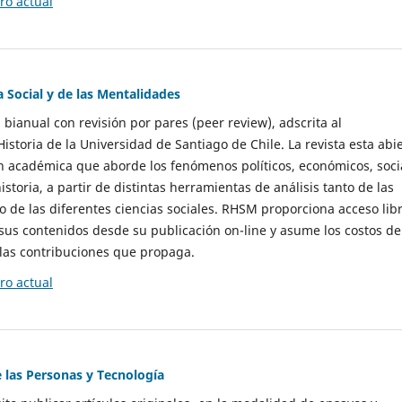
o actual
a Social y de las Mentalidades
 bianual con revisión por pares (peer review), adscrita al
storia de la Universidad de Santiago de Chile. La revista esta abi
n académica que aborde los fenómenos políticos, económicos, soci
historia, a partir de distintas herramientas de análisis tanto de las
e las diferentes ciencias sociales. RHSM proporciona acceso libr
sus contenidos desde su publicación on-line y asume los costos de
las contribuciones que propaga.
o actual
e las Personas y Tecnología