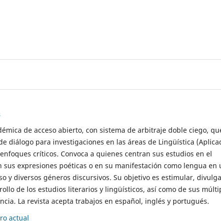
s
démica de acceso abierto, con sistema de arbitraje doble ciego, qu
de diálogo para investigaciones en las áreas de Lingüística (Aplica
 enfoques críticos. Convoca a quienes centran sus estudios en el
n sus expresiones poéticas o en su manifestación como lengua en 
so y diversos géneros discursivos. Su objetivo es estimular, divulga
rollo de los estudios literarios y lingüísticos, así como de sus múlti
cia. La revista acepta trabajos en español, inglés y portugués.
o actual