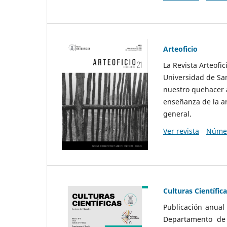
Arteoficio
La Revista Arteofi
Universidad de San
nuestro quehacer a
enseñanza de la ar
general.
Ver revista
Númer
Culturas Científic
Publicación anual
Departamento de F