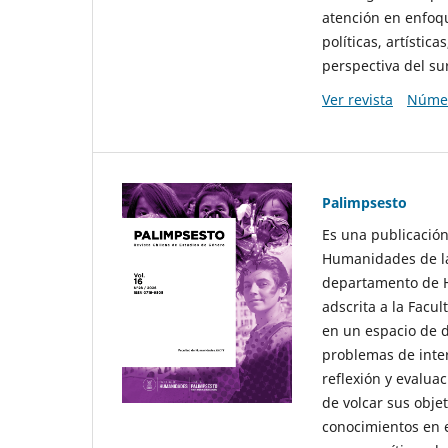
atención en enfoqu
políticas, artísti
perspectiva del sur
Ver revista
Númer
Palimpsesto
Es una publicación
Humanidades de la
departamento de Hi
adscrita a la Fac
en un espacio de d
problemas de interé
reflexión y evaluac
de volcar sus obje
conocimientos en e