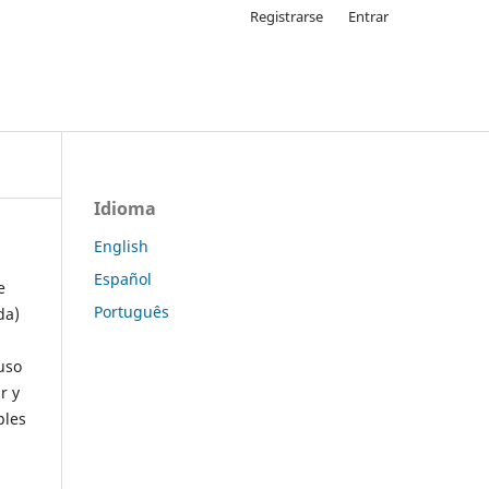
Registrarse
Entrar
Idioma
English
Español
e
Português
da)
uso
r y
ples