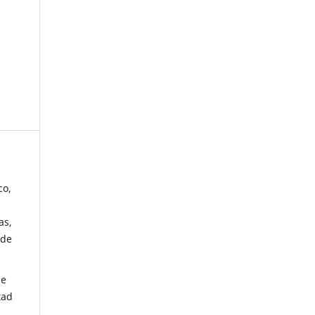
co,
as,
 de
de
tad