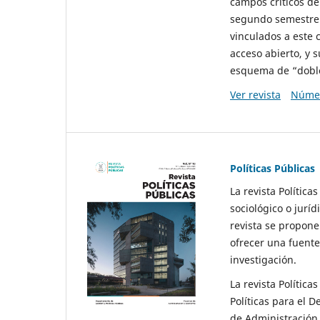
campos críticos de
segundo semestre 
vinculados a este 
acceso abierto, y 
esquema de “doble 
Ver revista
Númer
Políticas Públicas
La revista Política
sociológico o juríd
revista se propone 
ofrecer una fuente
investigación.
La revista Política
Políticas para el D
de Administración 