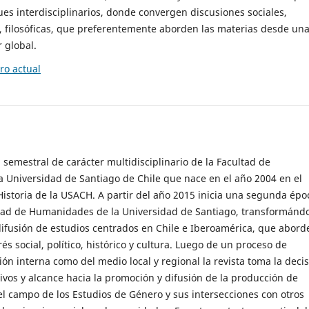
es interdisciplinarios, donde convergen discusiones sociales,
cas, filosóficas, que preferentemente aborden las materias desde un
 global.
o actual
 semestral de carácter multidisciplinario de la Facultad de
 Universidad de Santiago de Chile que nace en el año 2004 en el
storia de la USACH. A partir del año 2015 inicia una segunda épo
ultad de Humanidades de la Universidad de Santiago, transformánd
ifusión de estudios centrados en Chile e Iberoamérica, que abord
s social, político, histórico y cultura. Luego de un proceso de
ión interna como del medio local y regional la revista toma la deci
tivos y alcance hacia la promoción y difusión de la producción de
l campo de los Estudios de Género y sus intersecciones con otros