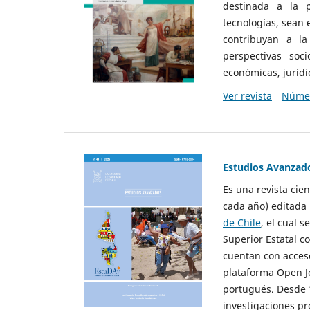
destinada a la p
tecnologías, sean
contribuyan a la
perspectivas socio
económicas, jurídic
Ver revista
Númer
Estudios Avanzad
Es una revista cie
cada año) editada 
de Chile
, el cual s
Superior Estatal co
cuentan con acceso
plataforma Open Jo
portugués. Desde 1
investigaciones pr