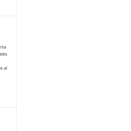
erta
ales
e al