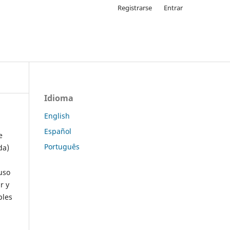
Registrarse
Entrar
Idioma
English
Español
e
Português
da)
uso
r y
ples