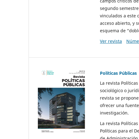
campos críticos de
segundo semestre 
vinculados a este 
acceso abierto, y 
esquema de “doble 
Ver revista
Númer
Políticas Públicas
La revista Política
sociológico o juríd
revista se propone 
ofrecer una fuente
investigación.
La revista Política
Políticas para el D
de Administración 