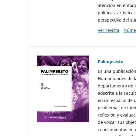
atención en enfoqu
políticas, artísti
perspectiva del sur
Ver revista
Númer
Palimpsesto
Es una publicación
Humanidades de la
departamento de Hi
adscrita a la Fac
en un espacio de d
problemas de interé
reflexión y evaluac
de volcar sus obje
conocimientos en e