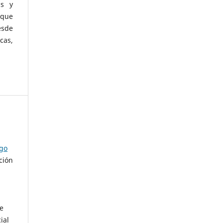
as y
 que
esde
cas,
ago
ción
de
ial