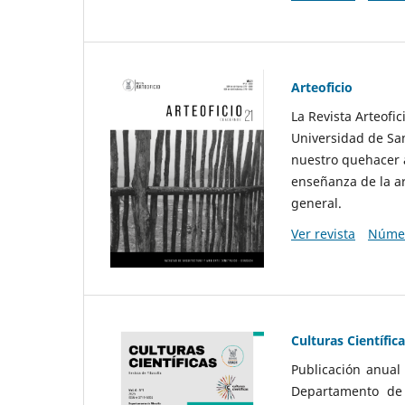
Arteoficio
La Revista Arteofi
Universidad de San
nuestro quehacer a
enseñanza de la ar
general.
Ver revista
Númer
Culturas Científic
Publicación anual
Departamento de F