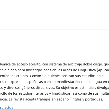
s
démica de acceso abierto, con sistema de arbitraje doble ciego, qu
de diálogo para investigaciones en las áreas de Lingüística (Aplica
 enfoques críticos. Convoca a quienes centran sus estudios en el
n sus expresiones poéticas o en su manifestación como lengua en 
so y diversos géneros discursivos. Su objetivo es estimular, divulga
rollo de los estudios literarios y lingüísticos, así como de sus múlti
cia. La revista acepta trabajos en español, inglés y portugués.
o actual