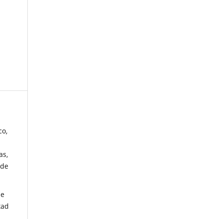
co,
as,
 de
de
tad