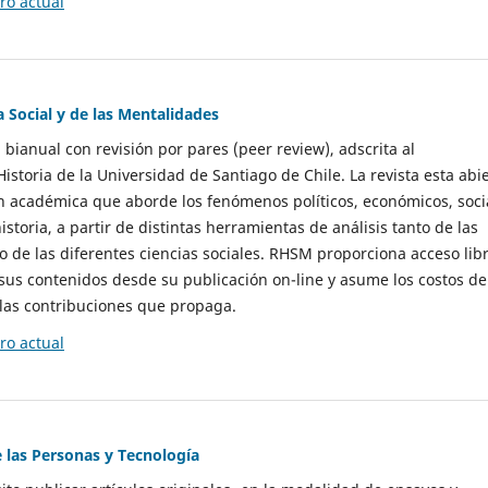
o actual
a Social y de las Mentalidades
 bianual con revisión por pares (peer review), adscrita al
storia de la Universidad de Santiago de Chile. La revista esta abi
n académica que aborde los fenómenos políticos, económicos, soci
historia, a partir de distintas herramientas de análisis tanto de las
e las diferentes ciencias sociales. RHSM proporciona acceso libr
sus contenidos desde su publicación on-line y asume los costos de
las contribuciones que propaga.
o actual
e las Personas y Tecnología