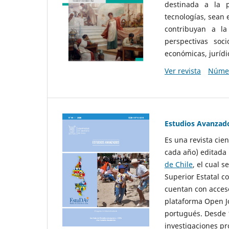
destinada a la p
tecnologías, sean
contribuyan a la
perspectivas socio
económicas, jurídic
Ver revista
Númer
Estudios Avanzad
Es una revista cie
cada año) editada 
de Chile
, el cual s
Superior Estatal co
cuentan con acceso
plataforma Open Jo
portugués. Desde 1
investigaciones pr