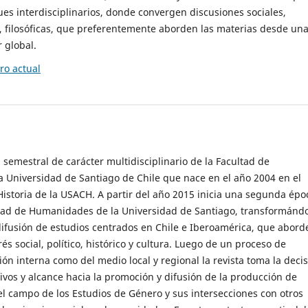
es interdisciplinarios, donde convergen discusiones sociales,
cas, filosóficas, que preferentemente aborden las materias desde un
 global.
o actual
 semestral de carácter multidisciplinario de la Facultad de
 Universidad de Santiago de Chile que nace en el año 2004 en el
storia de la USACH. A partir del año 2015 inicia una segunda épo
ultad de Humanidades de la Universidad de Santiago, transformánd
ifusión de estudios centrados en Chile e Iberoamérica, que abord
s social, político, histórico y cultura. Luego de un proceso de
ión interna como del medio local y regional la revista toma la deci
tivos y alcance hacia la promoción y difusión de la producción de
l campo de los Estudios de Género y sus intersecciones con otros