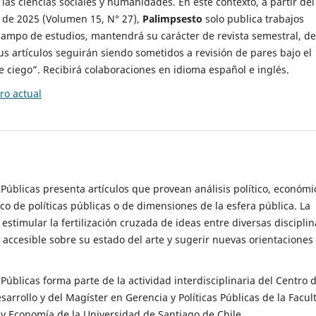
 las ciencias sociales y humanidades. En este contexto, a partir del
de 2025 (Volumen 15, N° 27),
Palimpsesto
solo publica trabajos
campo de estudios, mantendrá su carácter de revista semestral, de
sus artículos seguirán siendo sometidos a revisión de pares bajo el
ciego”. Recibirá colaboraciones en idioma español e inglés.
o actual
s Públicas presenta artículos que provean análisis político, económi
ico de políticas públicas o de dimensiones de la esfera pública. La
estimular la fertilización cruzada de ideas entre diversas disciplin
 accesible sobre su estado del arte y sugerir nuevas orientaciones
s Públicas forma parte de la actividad interdisciplinaria del Centro 
esarrollo y del Magíster en Gerencia y Políticas Públicas de la Facul
y Economía de la Universidad de Santiago de Chile.