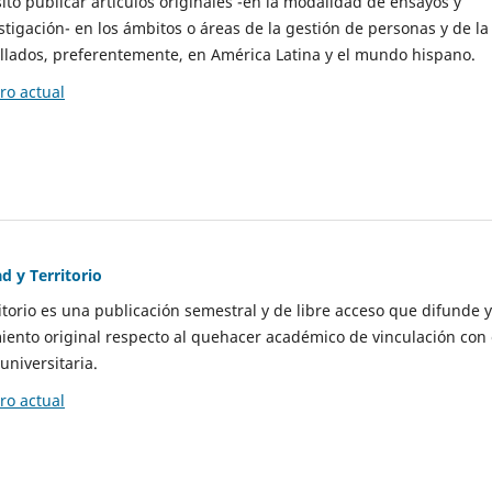
to publicar artículos originales -en la modalidad de ensayos y
stigación- en los ámbitos o áreas de la gestión de personas y de la
llados, preferentemente, en América Latina y el mundo hispano.
o actual
d y Territorio
itorio es una publicación semestral y de libre acceso que difunde y
ento original respecto al quehacer académico de vinculación con 
universitaria.
o actual