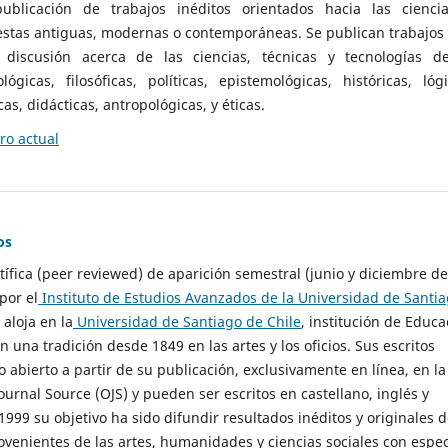
ublicación de trabajos inéditos orientados hacia las cienci
 estas antiguas, modernas o contemporáneas. Se publican trabajos
 discusión acerca de las ciencias, técnicas y tecnologías d
lógicas, filosóficas, políticas, epistemológicas, históricas, lógi
as, didácticas, antropológicas, y éticas.
o actual
os
ntífica (peer reviewed) de aparición semestral (junio y diciembre de
por el
Instituto de Estudios Avanzados de la Universidad de Santi
e aloja en la
Universidad de Santiago de Chile
, institución de Educa
n una tradición desde 1849 en las artes y los oficios. Sus escritos
 abierto a partir de su publicación, exclusivamente en línea, en la
urnal Source (OJS) y pueden ser escritos en castellano, inglés y
999 su objetivo ha sido difundir resultados inéditos y originales 
ovenientes de las artes, humanidades y ciencias sociales con espec